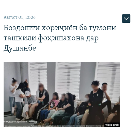
Август 05, 2026
Боздошти хориҷиён ба гумони
ташкили фоҳишахона дар
Душанбе