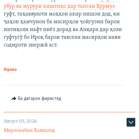
убур ва мурури киштиҳо дар тангаи Ҳурмуз
гуфт, таҳаввулоти моҳҳои ахир нишон дод, ки
ҷаҳон ҳамчунон ба масирҳои ҷойгузин барои
интиқоли нафт ниёз дорад ва Анқара дар ҳоли
гуфтугӯ бо Ироқ барои тавсеаи масирҳои нави
содироти энержӣ аст.
Идома
Ба дигарон фиристед
Август 05, 2026
Мирзонабии Холиқзод