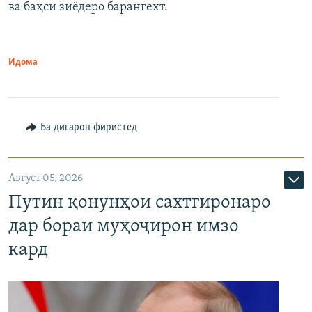
ва баҳси зиёдеро барангехт.
1080p
Идома
Ба дигарон фиристед
Август 05, 2026
Путин қонунҳои сахтгиронаро
дар бораи муҳоҷирон имзо
кард