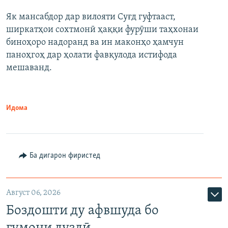
Як мансабдор дар вилояти Суғд гуфтааст,
ширкатҳои сохтмонӣ ҳаққи фурӯши таҳхонаи
биноҳоро надоранд ва ин маконҳо ҳамчун
паноҳгоҳ дар ҳолати фавқулода истифода
мешаванд.
Идома
Ба дигарон фиристед
Август 06, 2026
Боздошти ду афвшуда бо