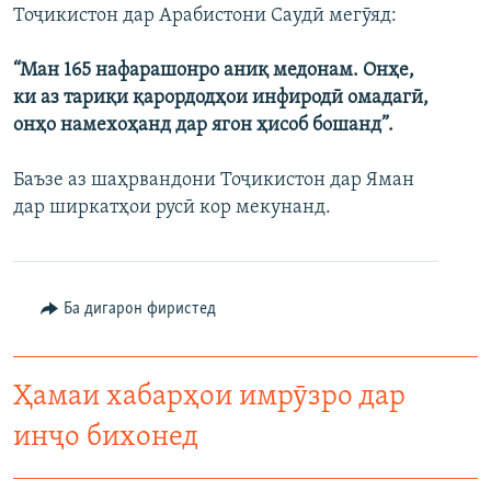
Тоҷикистон дар Арабистони Саудӣ мегӯяд:
“Ман 165 нафарашонро аниқ медонам. Онҳе,
ки аз тариқи қарордодҳои инфиродӣ омадагӣ,
онҳо намехоҳанд дар ягон ҳисоб бошанд”.
Баъзе аз шаҳрвандони Тоҷикистон дар Яман
дар ширкатҳои русӣ кор мекунанд.
Ба дигарон фиристед
Ҳамаи хабарҳои имрӯзро дар
инҷо бихонед