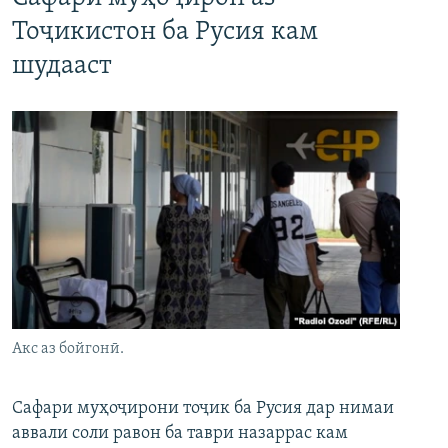
Тоҷикистон ба Русия кам
шудааст
Акс аз бойгонӣ.
Сафари муҳоҷирони тоҷик ба Русия дар нимаи
аввали соли равон ба таври назаррас кам