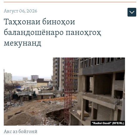
Август 06, 2026
Таҳхонаи биноҳои
баландошёнаро паноҳгоҳ
мекунанд
Акс аз бойгонӣ