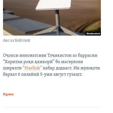
Акс аз бойгонӣ
Оҷонси инноватсияи Тоҷикистон аз баррасии
“Харитаи роҳи ҳамкорӣ” бо масъулони
ширкати
“Starlink”
хабар додааст. Ин мулоқоти
бархат ё онлайнӣ 5-уми август гузашт.
Идома