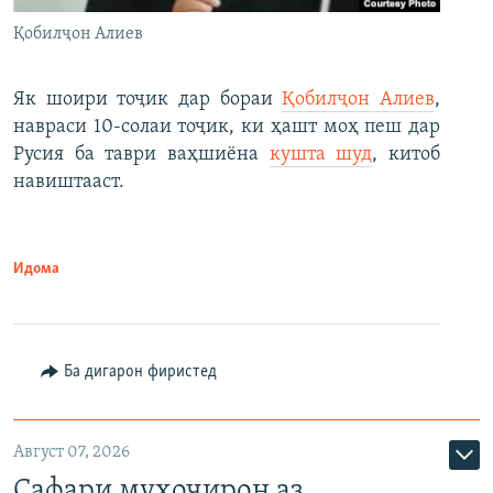
Қобилҷон Алиев
Як шоири тоҷик дар бораи
Қобилҷон Алиев
,
навраси 10-солаи тоҷик, ки ҳашт моҳ пеш дар
Русия ба таври ваҳшиёна
кушта шуд
, китоб
навиштааст.
Идома
Ба дигарон фиристед
Август 07, 2026
Сафари муҳоҷирон аз