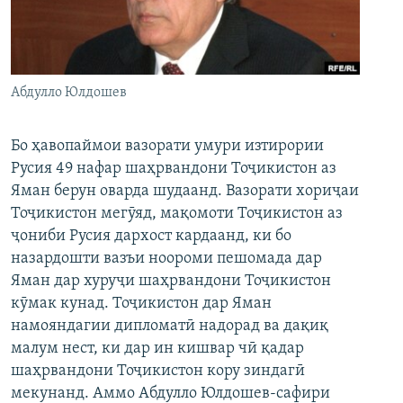
ГУЗОРИШҲОИ РАДИОӢ
Русский
ПАЙГИРӢ КУНЕД
Абдулло Юлдошев
Бо ҳавопаймои вазорати умури изтирории
Русия 49 нафар шаҳрвандони Тоҷикистон аз
Яман берун оварда шудаанд. Вазорати хориҷаи
Ҳамаи сомонаҳои RFE/RL
Тоҷикистон мегӯяд, мақомоти Тоҷикистон аз
ҷониби Русия дархост кардаанд, ки бо
назардошти вазъи ноороми пешомада дар
Яман дар хуруҷи шаҳрвандони Тоҷикистон
кӯмак кунад. Тоҷикистон дар Яман
намояндагии дипломатӣ надорад ва дақиқ
малум нест, ки дар ин кишвар чӣ қадар
шаҳрвандони Тоҷикистон кору зиндагӣ
мекунанд. Аммо Абдулло Юлдошев-сафири