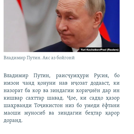
Владимир Путин. Акс аз бойгонӣ
Владимир Путин, раисҷумҳури Русия, бо
имзои чанд қонуни нав иҷозат додааст, ки
назорат ба кор ва зиндагии хориҷиён дар ин
кишвар сахттар шавад. Ҷое, ки садҳо ҳазор
шаҳрванди Тоҷикистон низ бо умеди ёфтани
маоши муносиб ва зиндагии беҳтар қарор
доранд.