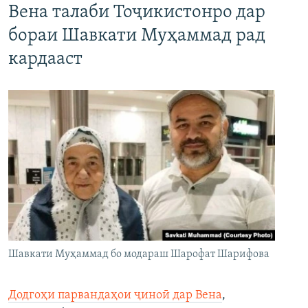
Вена талаби Тоҷикистонро дар
бораи Шавкати Муҳаммад рад
кардааст
Шавкати Муҳаммад бо модараш Шарофат Шарифова
Додгоҳи парвандаҳои ҷиноӣ дар Вена
,