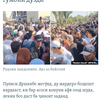
гумони дуздӣ
Раҳоии зиндониён. Акс аз бойгонӣ
Пулиси Душанбе мегӯяд, ду мардеро боздошт
кардааст, ки бар асоси қонуни афв озод шуда,
лекин боз даст ба ҷиноят заданд.