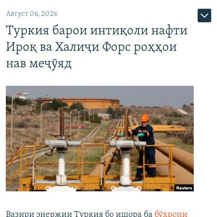
Август 06, 2026
Туркия барои интиқоли нафти
Ироқ ва Халиҷи Форс роҳҳои
нав меҷӯяд
Вазири энержии Туркия бо ишора ба
бӯҳрони