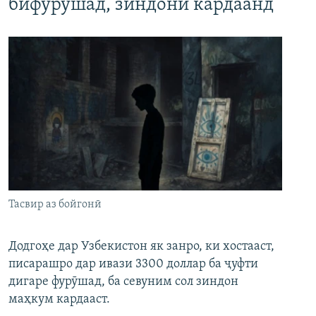
бифурӯшад, зиндонӣ кардаанд
Тасвир аз бойгонӣ
Додгоҳе дар Узбекистон як занро, ки хостааст,
писарашро дар ивази 3300 доллар ба ҷуфти
дигаре фурӯшад, ба севуним сол зиндон
маҳкум кардааст.