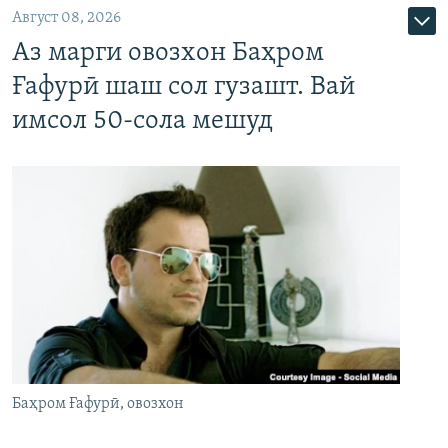
Август 08, 2026
Аз марги овозхон Баҳром
Ғафурӣ шаш сол гузашт. Вай
имсол 50-сола мешуд
Баҳром Ғафурӣ, овозхон