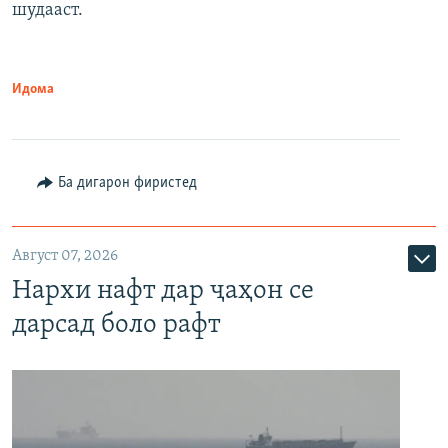
шудааст.
Идома
Ба дигарон фиристед
Август 07, 2026
Нархи нафт дар ҷаҳон се
дарсад боло рафт