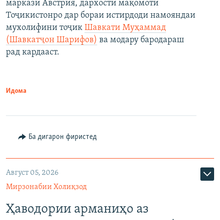
маркази Австрия, дархости мақомоти
Тоҷикистонро дар бораи истирдоди намояндаи
мухолифини тоҷик
Шавкати Муҳаммад
(Шавкатҷон Шарифов)
ва модару бародараш
рад кардааст.
Идома
Ба дигарон фиристед
Август 05, 2026
Мирзонабии Холиқзод
Ҳаводории арманиҳо аз