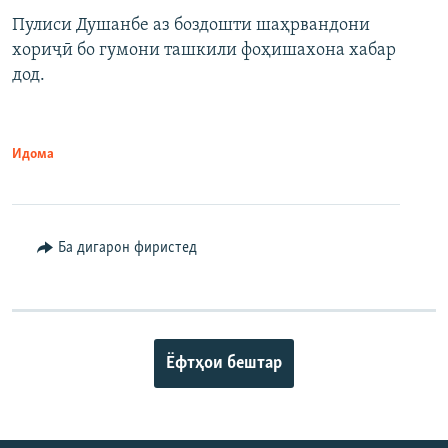
Пулиси Душанбе аз боздошти шаҳрвандони
хориҷӣ бо гумони ташкили фоҳишахона хабар
дод.
Идома
Ба дигарон фиристед
Ёфтҳои бештар