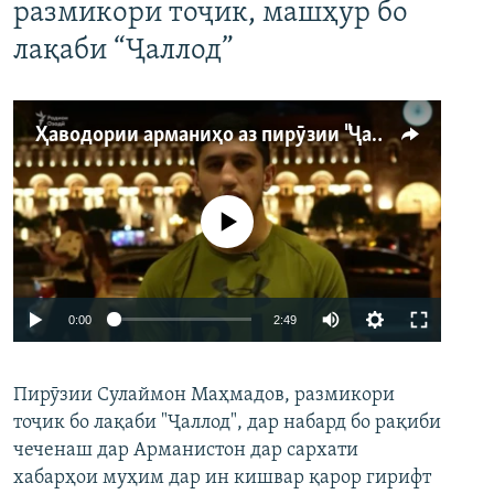
размикори тоҷик, машҳур бо
лақаби “Ҷаллод”
Ҳаводории арманиҳо аз пирӯзии "Ҷаллод"-и тоҷик
Феълан кор намекунад
Auto
0:00
2:49
240p
Пирӯзии Сулаймон Маҳмадов, размикори
360p
тоҷик бо лақаби "Ҷаллод", дар набард бо рақиби
480p
Auto
240p
360p
480p
чеченаш дар Арманистон дар сархати
720p
хабарҳои муҳим дар ин кишвар қарор гирифт
720p
1080p