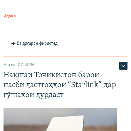
Идома
Ба дигарон фиристед
Август 07, 2026
Нақшаи Тоҷикистон барои
насби дастгоҳҳои “Starlink” дар
гӯшаҳои дурдаст