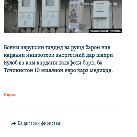
Бонки аврупоии таҷдид ва рушд барои нав
кардани иншоотҳои энергетикӣ дар шаҳри
Кӯлоб ва кам кардани талафоти барқ, ба
Тоҷикистон 10 миллион евро қарз медиҳад.
Идома
Ба дигарон фиристед