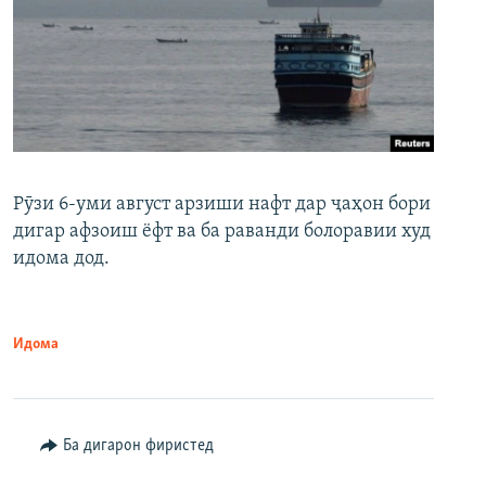
Рӯзи 6-уми август арзиши нафт дар ҷаҳон бори
дигар афзоиш ёфт ва ба раванди болоравии худ
идома дод.
Идома
Ба дигарон фиристед