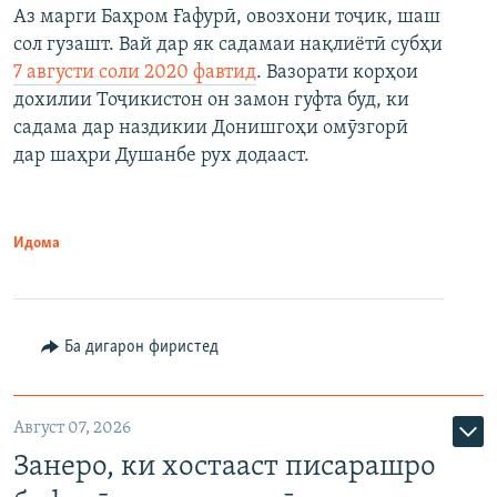
Аз марги Баҳром Ғафурӣ, овозхони тоҷик, шаш
сол гузашт. Вай дар як садамаи нақлиётӣ субҳи
7 августи соли 2020 фавтид
. Вазорати корҳои
дохилии Тоҷикистон он замон гуфта буд, ки
садама дар наздикии Донишгоҳи омӯзгорӣ
дар шаҳри Душанбе рух додааст.
Идома
Ба дигарон фиристед
Август 07, 2026
Занеро, ки хостааст писарашро