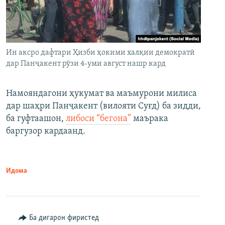
Ин аксро дафтари Ҳизби ҳокими халқии демократӣ
дар Панҷакент рӯзи 4-уми август нашр кард
Намояндагони ҳукумат ва маъмурони милиса
дар шаҳри Панҷакент (вилояти Суғд) ба зидди,
ба гуфтаашон,
либоси “бегона”
маърака
баргузор кардаанд.
Идома
Ба дигарон фиристед