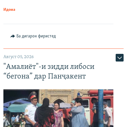
Идома
Ба дигарон фиристед
Август 05, 2026
"Амалиёт"-и зидди либоси
“бегона” дар Панҷакент