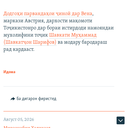
Додгоҳи парвандаҳои ҷиноӣ дар Вена
,
маркази Австрия, дархости мақомоти
Тоҷикистонро дар бораи истирдоди намояндаи
мухолифини тоҷик
Шавкати Муҳаммад
(Шавкатҷон Шарифов)
ва модару бародараш
рад кардааст.
Идома
Ба дигарон фиристед
Август 05, 2026