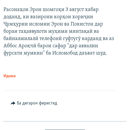
Расонаҳои Эрон шомгоҳи 3 август хабар
доданд, ки вазирони корҳои хориҷии
Ҷумҳурии исломии Эрон ва Покистон дар
бораи таҳаввулоти муҳими минтақаӣ ва
байналмилалӣ телефонӣ гуфтугӯ карданд ва аз
Аббос Ароқчӣ барои сафар "дар аввалин
фурсати мумкин" ба Исломобод даъват шуд.
Идома
Ба дигарон фиристед