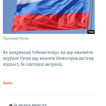
Парчами Русия
Як шаҳрванди Узбекистонро, ки дар амалиёти
нерӯҳои Русия дар вилояти Нижегород дастгир
шудааст, ба зодгоҳаш меоранд.
Идома
Ба дигарон фиристед