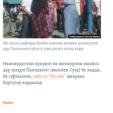
Ин аксро дафтари Ҳизби ҳокими халқии демократӣ
дар Панҷакент рӯзи 4-уми август нашр кард
Намояндагони ҳукумат ва маъмурони милиса
дар шаҳри Панҷакент (вилояти Суғд) ба зидди,
ба гуфтаашон,
либоси “бегона”
маърака
баргузор кардаанд.
Идома