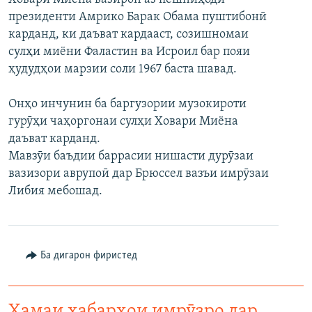
президенти Амрико Барак Обама пуштибонӣ
карданд, ки даъват кардааст, созишномаи
сулҳи миёни Фаластин ва Исроил бар пояи
ҳудудҳои марзии соли 1967 баста шавад.
Онҳо инчунин ба баргузории музокироти
гурӯҳи чаҳоргонаи сулҳи Ховари Миёна
даъват карданд.
Мавзӯи баъдии баррасии нишасти дурӯзаи
вазизори аврупоӣ дар Брюссел вазъи имрӯзаи
Либия мебошад.
Ба дигарон фиристед
Ҳамаи хабарҳои имрӯзро дар