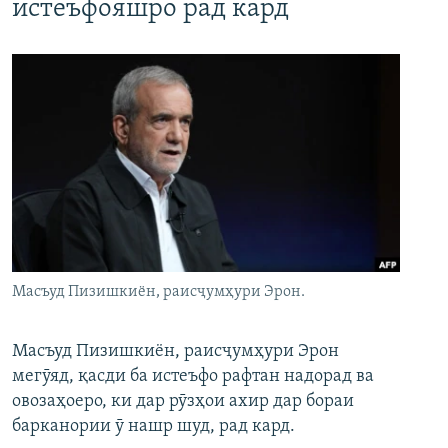
истеъфояшро рад кард
Масъуд Пизишкиён, раисҷумҳури Эрон.
Масъуд Пизишкиён, раисҷумҳури Эрон
мегӯяд, қасди ба истеъфо рафтан надорад ва
овозаҳоеро, ки дар рӯзҳои ахир дар бораи
барканории ӯ нашр шуд, рад кард.