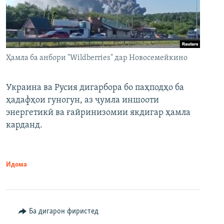
Ҳамла ба анбори "Wildberries" дар Новосемейкино
Украина ва Русия дигарбора бо паҳподҳо ба
ҳадафҳои гуногун, аз ҷумла иншооти
энергетикӣ ва ғайринизомии якдигар ҳамла
карданд.
Идома
Ба дигарон фиристед