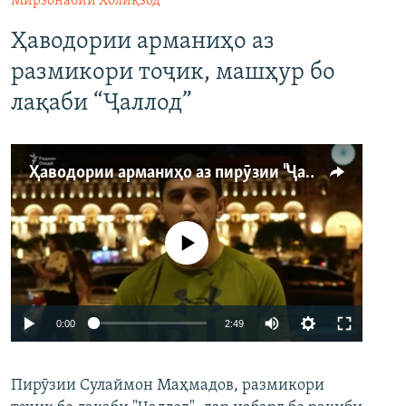
Мирзонабии Холиқзод
Ҳаводории арманиҳо аз
размикори тоҷик, машҳур бо
лақаби “Ҷаллод”
Ҳаводории арманиҳо аз пирӯзии "Ҷаллод"-и тоҷик
Феълан кор намекунад
Auto
0:00
2:49
240p
Пирӯзии Сулаймон Маҳмадов, размикори
360p