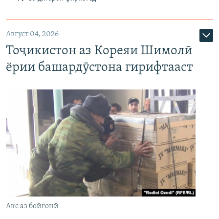
Август 04, 2026
Тоҷикистон аз Кореяи Шимолӣ
ёрии башардӯстона гирифтааст
Акс аз бойгонӣ