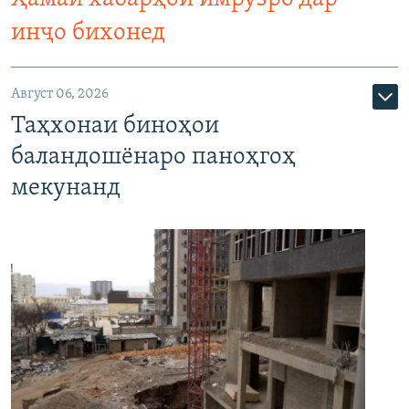
инҷо бихонед
Август 06, 2026
Таҳхонаи биноҳои
баландошёнаро паноҳгоҳ
мекунанд