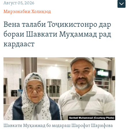
Август 05, 2026
Мирзонабии Холиқзод
Вена талаби Тоҷикистонро дар
бораи Шавкати Муҳаммад рад
кардааст
Шавкати Муҳаммад бо модараш Шарофат Шарифова