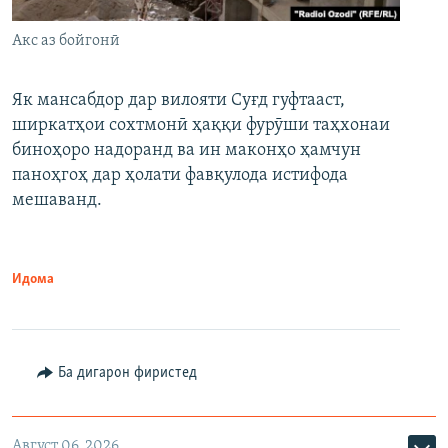
Акс аз бойгонӣ
Як мансабдор дар вилояти Суғд гуфтааст,
ширкатҳои сохтмонӣ ҳаққи фурӯши таҳхонаи
биноҳоро надоранд ва ин маконҳо ҳамчун
паноҳгоҳ дар ҳолати фавқулода истифода
мешаванд.
Идома
Ба дигарон фиристед
Август 06, 2026