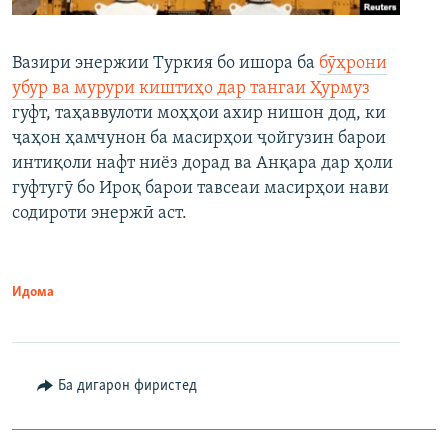
Вазири энержии Туркия бо ишора ба
бӯҳрони
убур ва мурури киштиҳо дар тангаи Ҳурмуз
гуфт, таҳаввулоти моҳҳои ахир нишон дод, ки
ҷаҳон ҳамчунон ба масирҳои ҷойгузин барои
интиқоли нафт ниёз дорад ва Анқара дар ҳоли
гуфтугӯ бо Ироқ барои тавсеаи масирҳои нави
содироти энержӣ аст.
Идома
Ба дигарон фиристед