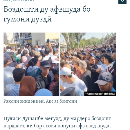
Боздошти ду афвшуда бо
гумони дуздӣ
Раҳоии зиндониён. Акс аз бойгонӣ
Пулиси Душанбе мегӯяд, ду мардеро боздошт
кардааст, ки бар асоси қонуни афв озод шуда,