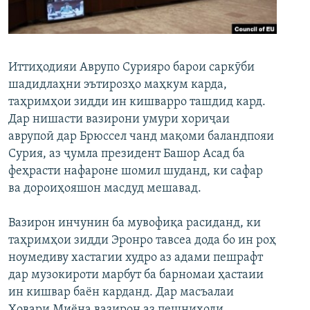
ГУЗОРИШҲОИ РАДИОӢ
Русский
ПАЙГИРӢ КУНЕД
Иттиҳодияи Аврупо Сурияро барои саркӯби
шадидлаҳни эътирозҳо маҳкум карда,
таҳримҳои зидди ин кишварро ташдид кард.
Дар нишасти вазирони умури хориҷаи
аврупоӣ дар Брюссел чанд мақоми баландпояи
Сурия, аз ҷумла президент Башор Асад ба
Ҳамаи сомонаҳои RFE/RL
феҳрасти нафароне шомил шуданд, ки сафар
ва дороиҳояшон масдуд мешавад.
Вазирон инчунин ба мувофиқа расиданд, ки
таҳримҳои зидди Эронро тавсеа дода бо ин роҳ
ноумедиву хастагии худро аз адами пешрафт
дар музокироти марбут ба барномаи ҳастаии
ин кишвар баён карданд. Дар масъалаи
Ховари Миёна вазирон аз пешниҳоди