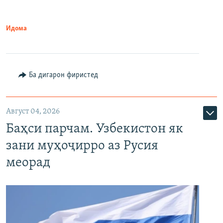
Идома
Ба дигарон фиристед
Август 04, 2026
Баҳси парчам. Узбекистон як
зани муҳоҷирро аз Русия
меорад