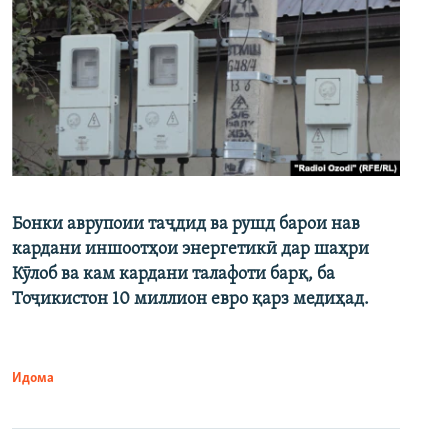
Бонки аврупоии таҷдид ва рушд барои нав
кардани иншоотҳои энергетикӣ дар шаҳри
Кӯлоб ва кам кардани талафоти барқ, ба
Тоҷикистон 10 миллион евро қарз медиҳад.
Идома