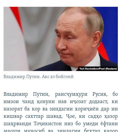
Владимир Путин. Акс аз бойгонӣ
Владимир Путин, раисҷумҳури Русия, бо
имзои чанд қонуни нав иҷозат додааст, ки
назорат ба кор ва зиндагии хориҷиён дар ин
кишвар сахттар шавад. Ҷое, ки садҳо ҳазор
шаҳрванди Тоҷикистон низ бо умеди ёфтани
маоши муносиб ва зиндагии беҳтар қарор