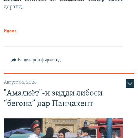
доранд.
Идома
Ба дигарон фиристед
Август 05, 2026
"Амалиёт"-и зидди либоси
“бегона” дар Панҷакент