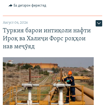
Ба дигарон фиристед
Август 06, 2026
Туркия барои интиқоли нафти
Ироқ ва Халиҷи Форс роҳҳои
нав меҷӯяд