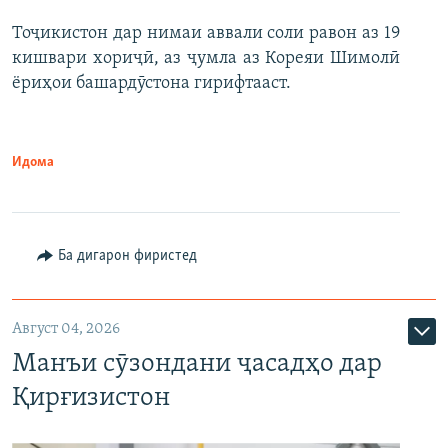
Тоҷикистон дар нимаи аввали соли равон аз 19
кишвари хориҷӣ, аз ҷумла аз Кореяи Шимолӣ
ёриҳои башардӯстона гирифтааст.
Идома
Ба дигарон фиристед
Август 04, 2026
Манъи сӯзондани ҷасадҳо дар
Қирғизистон