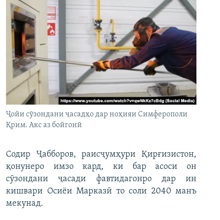
Ҷойи сӯзондани ҷасадҳо дар ноҳияи Симферополи
Қрим. Акс аз бойгонӣ
Содир Ҷабборов, раисҷумҳури Қирғизистон,
қонунеро имзо кард, ки бар асоси он
сӯзондани ҷасади фавтидагонро дар ин
кишвари Осиёи Марказӣ то соли 2040 манъ
мекунад.