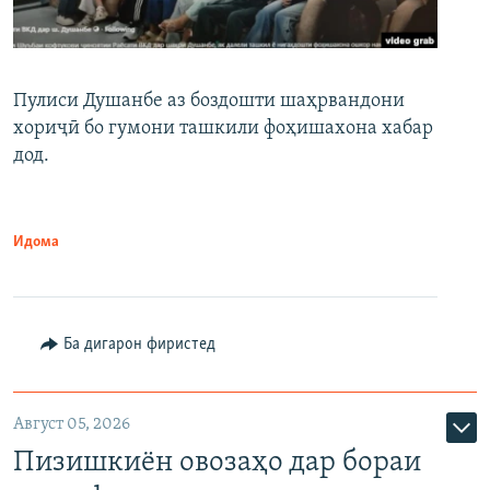
Пулиси Душанбе аз боздошти шаҳрвандони
хориҷӣ бо гумони ташкили фоҳишахона хабар
дод.
Идома
Ба дигарон фиристед
Август 05, 2026
Пизишкиён овозаҳо дар бораи