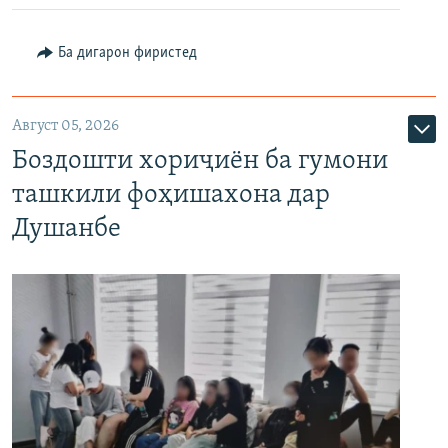
Ба дигарон фиристед
Август 05, 2026
Боздошти хориҷиён ба гумони
ташкили фоҳишахона дар
Душанбе