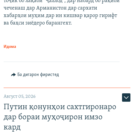
тоҷик бо лақаби "Ҷаллод", дар набард бо рақиби
480p
Auto
240p
360p
480p
чеченаш дар Арманистон дар сархати
720p
хабарҳои муҳим дар ин кишвар қарор гирифт
720p
1080p
ва баҳси зиёдеро барангехт.
1080p
Идома
Ба дигарон фиристед
Август 05, 2026
Путин қонунҳои сахтгиронаро
дар бораи муҳоҷирон имзо
кард