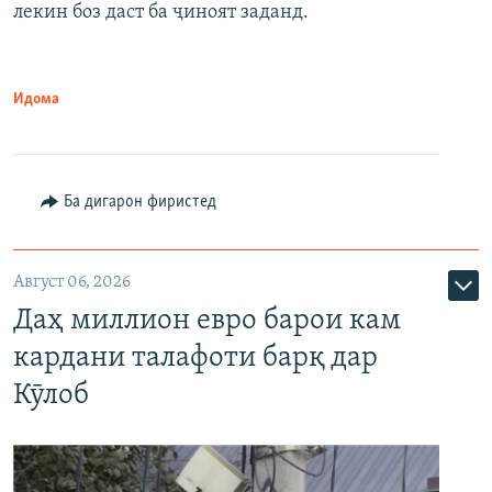
лекин боз даст ба ҷиноят заданд.
Идома
Ба дигарон фиристед
Август 06, 2026
Даҳ миллион евро барои кам
кардани талафоти барқ дар
Кӯлоб