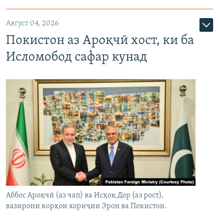
Август 04, 2026
Покистон аз Ароқчӣ хост, ки ба
Исломобод сафар кунад
Аббос Ароқчӣ (аз чап) ва Исҳоқ Дор (аз рост),
вазирони корҳои хориҷии Эрон ва Покистон.