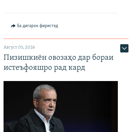
Ба дигарон фиристед
Август 05, 2026
Пизишкиён овозаҳо дар бораи
истеъфояшро рад кард