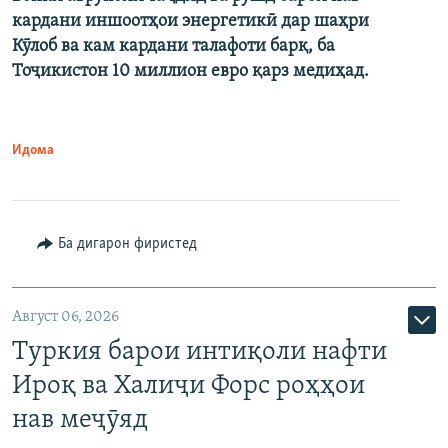
кардани иншоотҳои энергетикӣ дар шаҳри
Кӯлоб ва кам кардани талафоти барқ, ба
Тоҷикистон 10 миллион евро қарз медиҳад.
Идома
Ба дигарон фиристед
Август 06, 2026
Туркия барои интиқоли нафти
Ироқ ва Халиҷи Форс роҳҳои
нав меҷӯяд