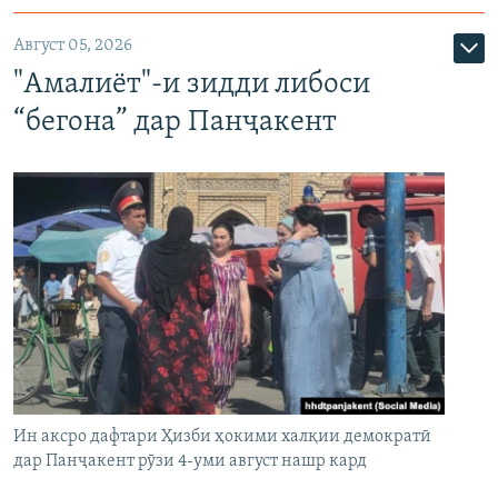
Август 05, 2026
"Амалиёт"-и зидди либоси
“бегона” дар Панҷакент
Ин аксро дафтари Ҳизби ҳокими халқии демократӣ
дар Панҷакент рӯзи 4-уми август нашр кард