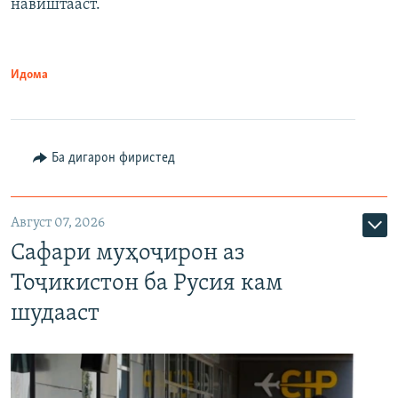
навиштааст.
Идома
Ба дигарон фиристед
Август 07, 2026
Сафари муҳоҷирон аз
Тоҷикистон ба Русия кам
шудааст