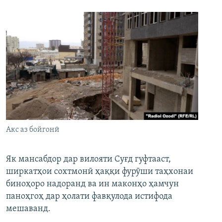
Акс аз бойгонӣ
Як мансабдор дар вилояти Суғд гуфтааст,
ширкатҳои сохтмонӣ ҳаққи фурӯши таҳхонаи
биноҳоро надоранд ва ин маконҳо ҳамчун
паноҳгоҳ дар ҳолати фавқулода истифода
мешаванд.