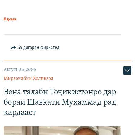
Идома
Ба дигарон фиристед
Август 05, 2026
Мирзонабии Холиқзод
Вена талаби Тоҷикистонро дар
бораи Шавкати Муҳаммад рад
кардааст