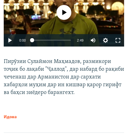
Феълан кор намекунад
Auto
0:00
2:49
240p
Пирӯзии Сулаймон Маҳмадов, размикори
360p
тоҷик бо лақаби "Ҷаллод", дар набард бо рақиби
480p
Auto
240p
360p
480p
чеченаш дар Арманистон дар сархати
720p
хабарҳои муҳим дар ин кишвар қарор гирифт
720p
1080p
ва баҳси зиёдеро барангехт.
1080p
Идома