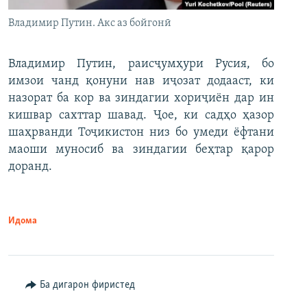
Владимир Путин. Акс аз бойгонӣ
Владимир Путин, раисҷумҳури Русия, бо
имзои чанд қонуни нав иҷозат додааст, ки
назорат ба кор ва зиндагии хориҷиён дар ин
кишвар сахттар шавад. Ҷое, ки садҳо ҳазор
шаҳрванди Тоҷикистон низ бо умеди ёфтани
маоши муносиб ва зиндагии беҳтар қарор
доранд.
Идома
Ба дигарон фиристед