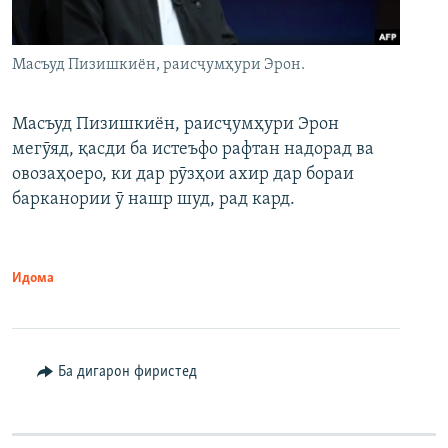
Масъуд Пизишкиён, раисҷумҳури Эрон.
Масъуд Пизишкиён, раисҷумҳури Эрон
мегӯяд, қасди ба истеъфо рафтан надорад ва
овозаҳоеро, ки дар рӯзҳои ахир дар бораи
барканории ӯ нашр шуд, рад кард.
Идома
Ба дигарон фиристед