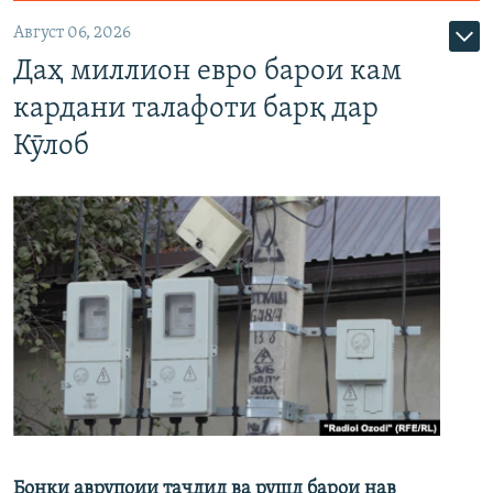
Август 06, 2026
Даҳ миллион евро барои кам
кардани талафоти барқ дар
Кӯлоб
Бонки аврупоии таҷдид ва рушд барои нав