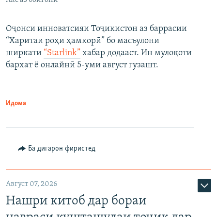
Акс аз бойгонӣ
Оҷонси инноватсияи Тоҷикистон аз баррасии
“Харитаи роҳи ҳамкорӣ” бо масъулони
ширкати
“Starlink”
хабар додааст. Ин мулоқоти
бархат ё онлайнӣ 5-уми август гузашт.
Идома
Ба дигарон фиристед
Август 07, 2026
Нашри китоб дар бораи