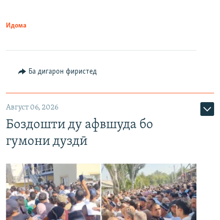
Идома
Ба дигарон фиристед
Август 06, 2026
Боздошти ду афвшуда бо
гумони дуздӣ