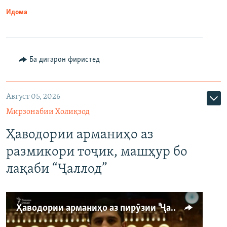
Идома
Ба дигарон фиристед
Август 05, 2026
Мирзонабии Холиқзод
Ҳаводории арманиҳо аз
размикори тоҷик, машҳур бо
лақаби “Ҷаллод”
Ҳаводории арманиҳо аз пирӯзии "Ҷаллод"-и тоҷик