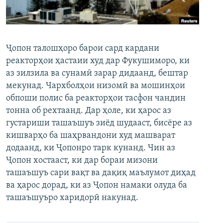
ГУЗОРИШҲОИ РАДИОӢ
Русский
ПАЙГИРӢ КУНЕД
Ҷопон талошҳоро барои сард кардани
реакторҳои ҳастаии худ дар Фукушиморо, ки
аз зилзила ва сунамӣ зарар дидаанд, бештар
мекунад. Чархболҳои низомӣ ва мошинҳои
обпоши полис ба реакторҳои тасфон чандин
тонна об рехтаанд. Дар ҳоле, ки ҳарос аз
Ҳамаи сомонаҳои RFE/RL
густариши ташаъшуъ зиёд шудааст, бисёре аз
кишварҳо ба шаҳрвандони худ машварат
додаанд, ки Ҷопонро тарк кунанд. Чин аз
Ҷопон хостааст, ки дар бораи мизони
ташаъшуъ сари вақт ва дақиқ маълумот диҳад
ва ҳарос дорад, ки аз Ҷопон намаки олуда ба
ташаъшуъро харидорӣ накунад.