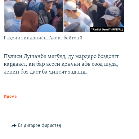
Раҳоии зиндониён. Акс аз бойгонӣ
Пулиси Душанбе мегӯяд, ду мардеро боздошт
кардааст, ки бар асоси қонуни афв озод шуда,
лекин боз даст ба ҷиноят заданд.
Идома
Ба дигарон фиристед