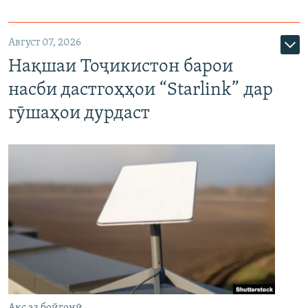
Август 07, 2026
Нақшаи Тоҷикистон барои
насби дастгоҳҳои “Starlink” дар
гӯшаҳои дурдаст