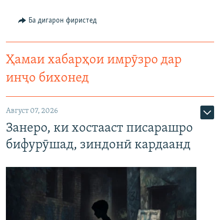
Ба дигарон фиристед
Ҳамаи хабарҳои имрӯзро дар
инҷо бихонед
Август 07, 2026
Занеро, ки хостааст писарашро
бифурӯшад, зиндонӣ кардаанд