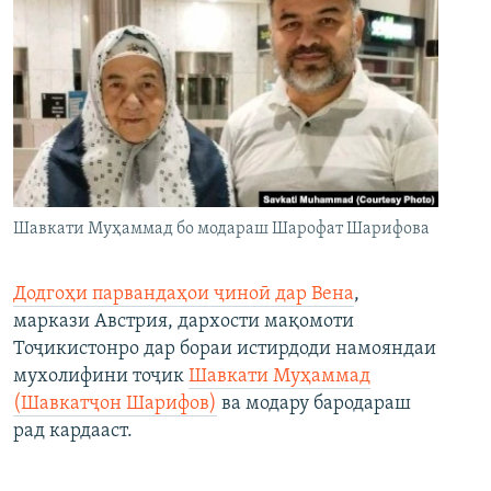
Шавкати Муҳаммад бо модараш Шарофат Шарифова
Додгоҳи парвандаҳои ҷиноӣ дар Вена
,
маркази Австрия, дархости мақомоти
Тоҷикистонро дар бораи истирдоди намояндаи
мухолифини тоҷик
Шавкати Муҳаммад
(Шавкатҷон Шарифов)
ва модару бародараш
рад кардааст.