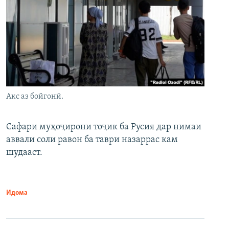
Акс аз бойгонӣ.
Сафари муҳоҷирони тоҷик ба Русия дар нимаи
аввали соли равон ба таври назаррас кам
шудааст.
Идома