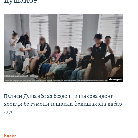
Душанбе
Пулиси Душанбе аз боздошти шаҳрвандони
хориҷӣ бо гумони ташкили фоҳишахона хабар
дод.
Идома