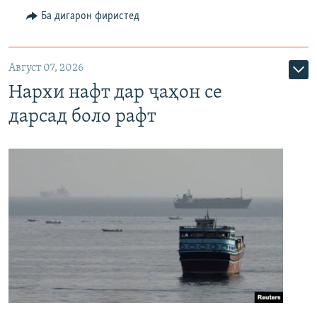
Ба дигарон фиристед
Август 07, 2026
Нархи нафт дар ҷаҳон се
дарсад боло рафт