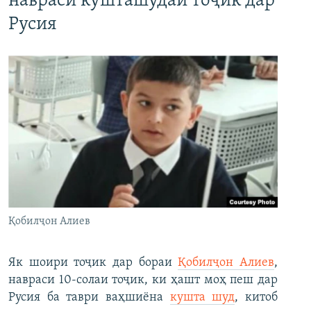
навраси кушташудаи тоҷик дар
Русия
Қобилҷон Алиев
Як шоири тоҷик дар бораи
Қобилҷон Алиев
,
навраси 10-солаи тоҷик, ки ҳашт моҳ пеш дар
Русия ба таври ваҳшиёна
кушта шуд
, китоб