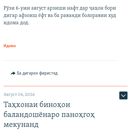
Рӯзи 6-уми август арзиши нафт дар ҷаҳон бори
дигар афзоиш ёфт ва ба раванди болоравии худ
идома дод.
Идома
Ба дигарон фиристед
Август 06, 2026
Таҳхонаи биноҳои
баландошёнаро паноҳгоҳ
мекунанд