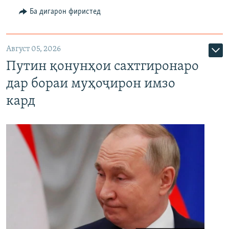
Ба дигарон фиристед
Август 05, 2026
Путин қонунҳои сахтгиронаро
дар бораи муҳоҷирон имзо
кард