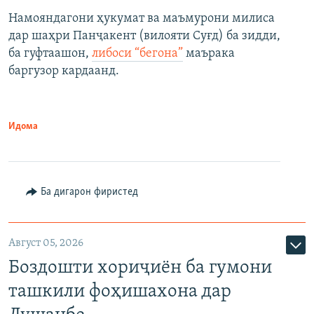
Намояндагони ҳукумат ва маъмурони милиса
дар шаҳри Панҷакент (вилояти Суғд) ба зидди,
ба гуфтаашон,
либоси “бегона”
маърака
баргузор кардаанд.
Идома
Ба дигарон фиристед
Август 05, 2026
Боздошти хориҷиён ба гумони
ташкили фоҳишахона дар