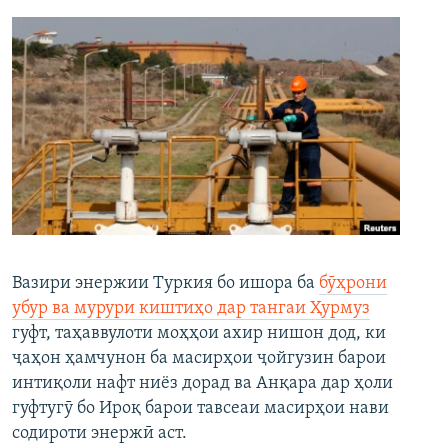
Вазири энержии Туркия бо ишора ба
бӯҳрони
убур ва мурури киштиҳо дар тангаи Ҳурмуз
гуфт, таҳаввулоти моҳҳои ахир нишон дод, ки
ҷаҳон ҳамчунон ба масирҳои ҷойгузин барои
интиқоли нафт ниёз дорад ва Анқара дар ҳоли
гуфтугӯ бо Ироқ барои тавсеаи масирҳои нави
содироти энержӣ аст.