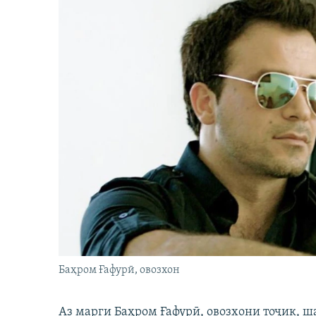
Баҳром Ғафурӣ, овозхон
Аз марги Баҳром Ғафурӣ, овозхони тоҷик, ш