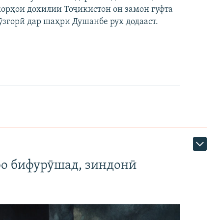
 корҳои дохилии Тоҷикистон он замон гуфта
ӯзгорӣ дар шаҳри Душанбе рух додааст.
ро бифурӯшад, зиндонӣ