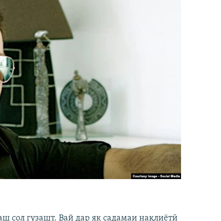
аш сол гузашт. Вай дар як садамаи нақлиётӣ