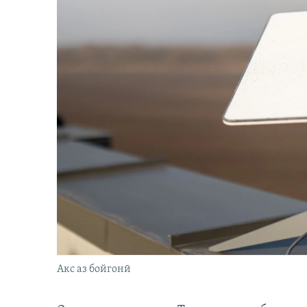
Акс аз бойгонӣ