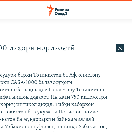
00 изҳори норизоятӣ
 судури барқи Тоҷикистон ба Афғонистону
тарҳи CASA-1000 ба тавофуқоти
кистон ба нақшаҳои Покистону Тоҷикистон
ифат нишон додааст. Ин хати 750 километрӣ
 хориҷ интиқол диҳад. Тибқи хабарҳои
ар Покистон ба ҳукумати Покистон номае
окистон ба муқаррароти байналмиллалӣ
Узбакистон гуфтааст, на танҳо Узбакистон,