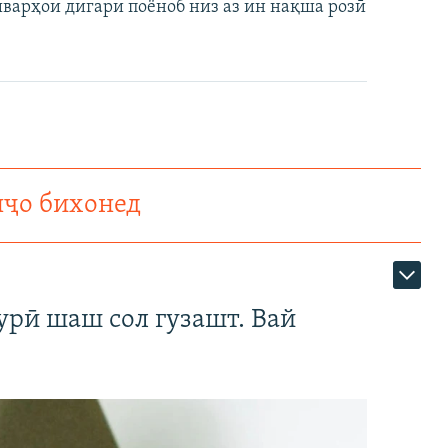
варҳои дигари поёноб низ аз ин нақша розӣ
нҷо бихонед
урӣ шаш сол гузашт. Вай