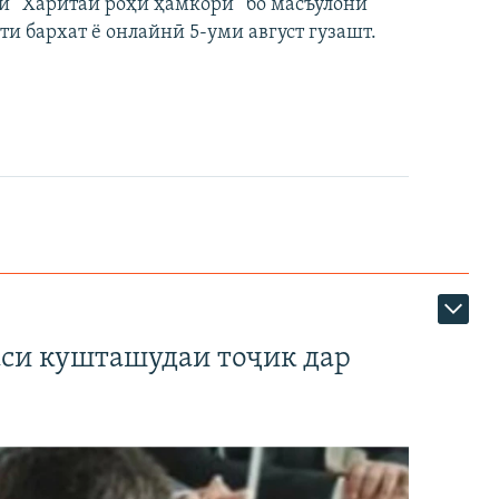
и “Харитаи роҳи ҳамкорӣ” бо масъулони
ти бархат ё онлайнӣ 5-уми август гузашт.
аси кушташудаи тоҷик дар