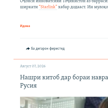
Оҷонси инноватсияи Тоҷикистон аз барраси
ширкати
“Starlink”
хабар додааст. Ин мулоқо
Идома
Ба дигарон фиристед
Август 07, 2026
Нашри китоб дар бораи навр
Русия