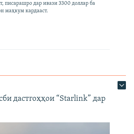
ст, писарашро дар ивази 3300 доллар ба
он маҳкум кардааст.
би дастгоҳҳои “Starlink” дар