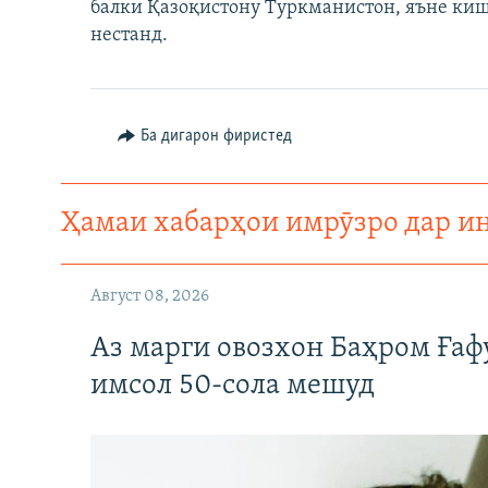
ГУЗОРИШҲОИ РАДИОӢ
балки Қазоқистону Туркманистон, яъне киш
нестанд.
Ба дигарон фиристед
Ҳамаи хабарҳои имрӯзро дар и
Август 08, 2026
Аз марги овозхон Баҳром Ғаф
имсол 50-сола мешуд