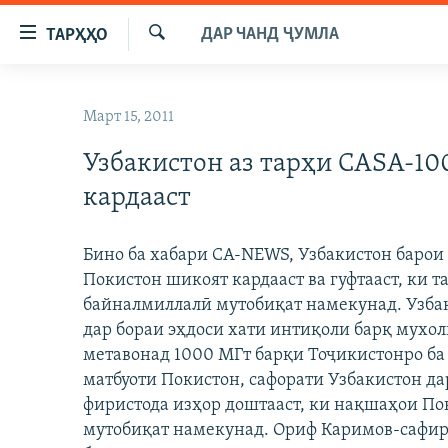
Пайвандҳои
ДАР ЧАНД ҶУМЛА
ТАРҲҲО
дастрасӣ
Ҷустуҷӯ
Ҷаҳиш
ГӮШАҲО
ба
Март 15, 2011
ГАПИ ОЗОД
СИЁСАТ
мояи
аслӣ
Узбакистон аз тарҳи CASA-10
РӮЗГОРИ МУҲОҶИР
ИҚТИСОД
Ҷаҳиш
кардааст
САЛОМ, ХОҲАР
ҶОМЕА
ба
феҳристи
ТАҲҚИҚОТ
ҚАЗИЯИ "КРОКУС"
аслӣ
Бино ба хабари CA-NEWS, Узбакистон барои
ҶАНГ ДАР УКРАИНА
ОСИЁИ МАРКАЗӢ
Ҷаҳиш
Покистон шикоят кардааст ва гуфтааст, ки 
ба
байналмиллалӣ мутобиқат намекунад. Узба
НАЗАРИ МАРДУМ
ФАРҲАНГ
ҷустор
дар бораи эҳдоси хати интиқоли барқ мухол
ЧАНДРАСОНАӢ
МЕҲМОНИ ОЗОДӢ
БЛОГИСТОН
метавонад 1000 МГт барқи Тоҷикистонро ба
РӮЙХАТҲО
ВАРЗИШ
ОЗОДӢ ОНЛАЙН
ВИДЕО
матбуоти Покистон, сафорати Узбакистон д
фиристода изҳор доштааст, ки нақшаҳои П
КИТОБҲОИ ОЗОДӢ
НИГОРИСТОН
мутобиқат намекунад. Ориф Каримов-сафири 