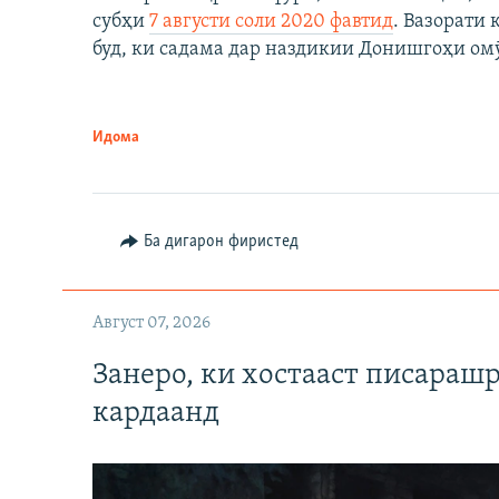
субҳи
7 августи соли 2020 фавтид
. Вазорати
буд, ки садама дар наздикии Донишгоҳи ом
Идома
Ба дигарон фиристед
Август 07, 2026
Занеро, ки хостааст писараш
кардаанд