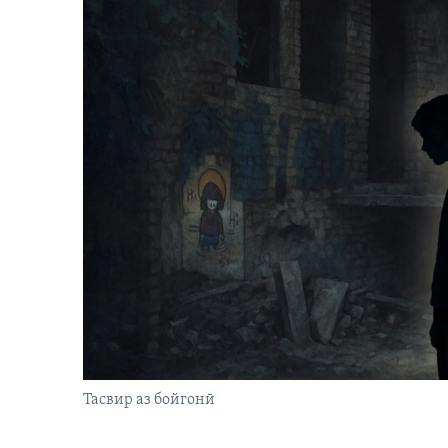
Тасвир аз бойгонӣ