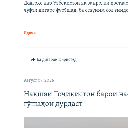
Додгоҳе дар Узбекистон як занро, ки хостаа
ҷуфти дигаре фурӯшад, ба севуним сол зинд
Идома
Ба дигарон фиристед
Август 07, 2026
Нақшаи Тоҷикистон барои нас
гӯшаҳои дурдаст