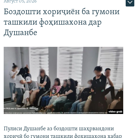
Август 05, 2026
Боздошти хориҷиён ба гумони
ташкили фоҳишахона дар
Душанбе
Пулиси Душанбе аз боздошти шаҳрвандони
хориҷӣ бо гумони ташкили фоҳишахона хабар