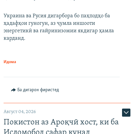
Украина ва Русия дигарбора бо паҳподҳо ба
ҳадафҳои гуногун, аз ҷумла иншооти
энергетикӣ ва ғайринизомии якдигар ҳамла
карданд.
Идома
Ба дигарон фиристед
Август 04, 2026
Покистон аз Ароқчӣ хост, ки ба
Исломобод сафар кунад