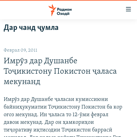
Пайвандҳои
дастрасӣ
Ҷаҳиш
Дар чанд ҷумла
ба
ГӮШАҲО
мояи
ГАПИ ОЗОД
СИЁСАТ
аслӣ
Феврал 09, 2011
РӮЗГОРИ МУҲОҶИР
Ҷаҳиш
ИҚТИСОД
Имрӯз дар Душанбе
ба
САЛОМ, ХОҲАР
ҶОМЕА
феҳристи
Тоҷикистону Покистон ҷаласа
ТАҲҚИҚОТ
ҚАЗИЯИ "КРОКУС"
аслӣ
мекунанд
Ҷаҳиш
ҶАНГ ДАР УКРАИНА
ОСИЁИ МАРКАЗӢ
ба
НАЗАРИ МАРДУМ
ФАРҲАНГ
Имрӯз дар Душанбе ҷаласаи кумиссиюни
ҷустор
байниҳукуматии Тоҷикистону Покистон ба кор
ЧАНДРАСОНАӢ
МЕҲМОНИ ОЗОДӢ
БЛОГИСТОН
оғоз мекунад. Ин ҷаласа то 12-ӯми феврал
РӮЙХАТҲО
ВАРЗИШ
ОЗОДӢ ОНЛАЙН
ВИДЕО
давом мекунад. Дар он ҳамкориҳои
тиҷоративу иқтисодии Тоҷикистон баррасӣ
КИТОБҲОИ ОЗОДӢ
НИГОРИСТОН