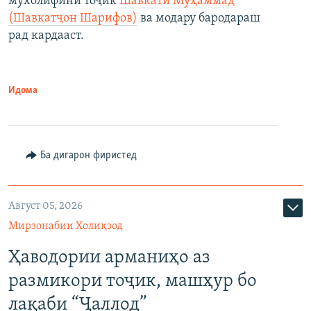
мухолифини тоҷик
Шавкати Муҳаммад
(Шавкатҷон Шарифов)
ва модару бародараш
рад кардааст.
Идома
Ба дигарон фиристед
Август 05, 2026
Мирзонабии Холиқзод
Ҳаводории арманиҳо аз
размикори тоҷик, машҳур бо
лақаби “Ҷаллод”