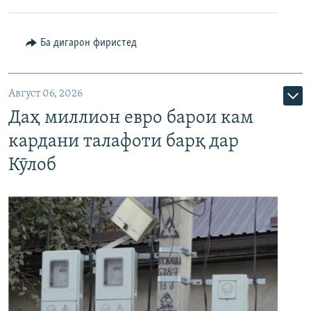
Ба дигарон фиристед
Август 06, 2026
Даҳ миллион евро барои кам
кардани талафоти барқ дар
Кӯлоб