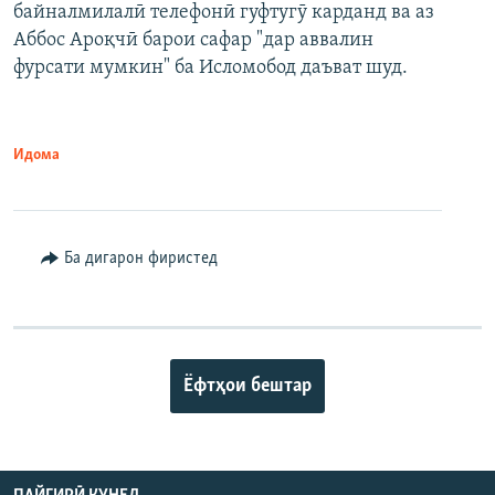
байналмилалӣ телефонӣ гуфтугӯ карданд ва аз
Аббос Ароқчӣ барои сафар "дар аввалин
фурсати мумкин" ба Исломобод даъват шуд.
Идома
Ба дигарон фиристед
Ёфтҳои бештар