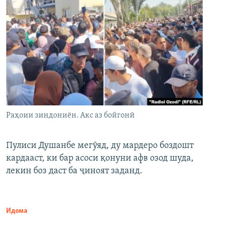
Раҳоии зиндониён. Акс аз бойгонӣ
Пулиси Душанбе мегӯяд, ду мардеро боздошт
кардааст, ки бар асоси қонуни афв озод шуда,
лекин боз даст ба ҷиноят заданд.
Идома