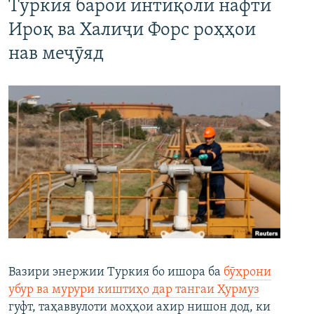
Туркия барои интиқоли нафти
Ироқ ва Халиҷи Форс роҳҳои
нав меҷӯяд
Вазири энержии Туркия бо ишора ба
бӯҳрони
убур ва мурури киштиҳо дар тангаи Ҳурмуз
гуфт, таҳаввулоти моҳҳои ахир нишон дод, ки