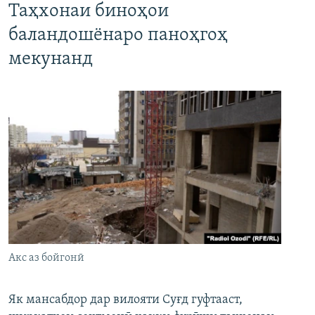
Таҳхонаи биноҳои
баландошёнаро паноҳгоҳ
мекунанд
Акс аз бойгонӣ
Як мансабдор дар вилояти Суғд гуфтааст,