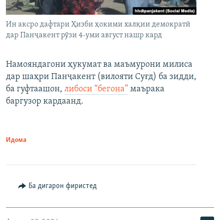
Ин аксро дафтари Ҳизби ҳокими халқии демократӣ
дар Панҷакент рӯзи 4-уми август нашр кард
Намояндагони ҳукумат ва маъмурони милиса
дар шаҳри Панҷакент (вилояти Суғд) ба зидди,
ба гуфтаашон,
либоси “бегона”
маърака
баргузор кардаанд.
Идома
Ба дигарон фиристед