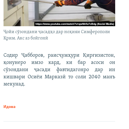
Ҷойи сӯзондани ҷасадҳо дар ноҳияи Симферополи
Қрим. Акс аз бойгонӣ
Содир Ҷабборов, раисҷумҳури Қирғизистон,
қонунеро имзо кард, ки бар асоси он
сӯзондани ҷасади фавтидагонро дар ин
кишвари Осиёи Марказӣ то соли 2040 манъ
мекунад.
Идома