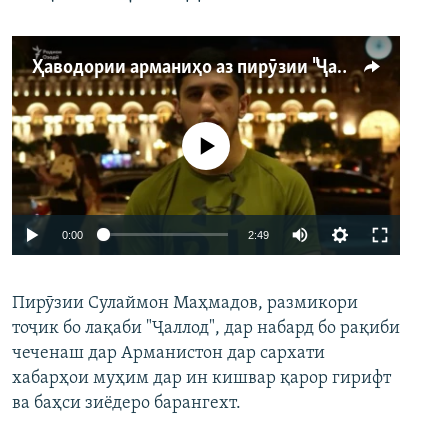
Ҳаводории арманиҳо аз пирӯзии "Ҷаллод"-и тоҷик
Феълан кор намекунад
Auto
0:00
2:49
240p
Пирӯзии Сулаймон Маҳмадов, размикори
360p
тоҷик бо лақаби "Ҷаллод", дар набард бо рақиби
480p
Auto
240p
360p
480p
чеченаш дар Арманистон дар сархати
720p
хабарҳои муҳим дар ин кишвар қарор гирифт
720p
1080p
ва баҳси зиёдеро барангехт.
1080p