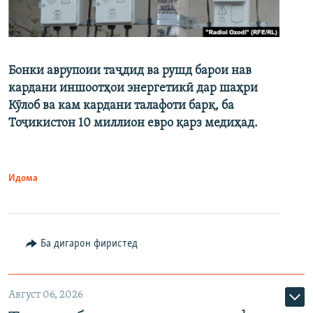
Бонки аврупоии таҷдид ва рушд барои нав
кардани иншоотҳои энергетикӣ дар шаҳри
Кӯлоб ва кам кардани талафоти барқ, ба
Тоҷикистон 10 миллион евро қарз медиҳад.
Идома
Ба дигарон фиристед
Август 06, 2026