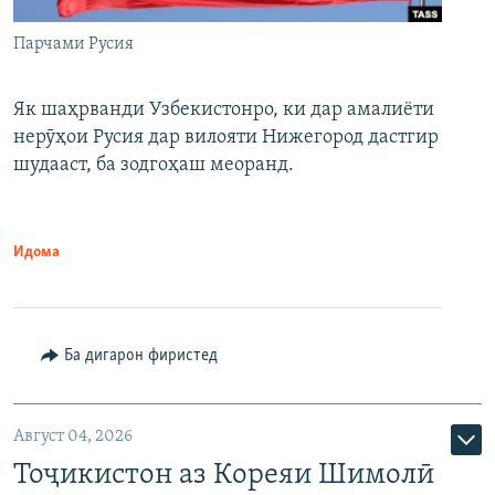
Парчами Русия
Як шаҳрванди Узбекистонро, ки дар амалиёти
нерӯҳои Русия дар вилояти Нижегород дастгир
шудааст, ба зодгоҳаш меоранд.
Идома
Ба дигарон фиристед
Август 04, 2026
Тоҷикистон аз Кореяи Шимолӣ