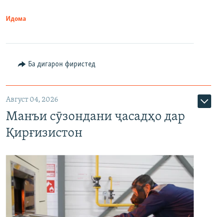
Идома
Ба дигарон фиристед
Август 04, 2026
Манъи сӯзондани ҷасадҳо дар
Қирғизистон