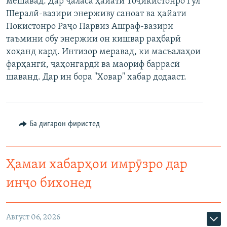
мешавад. Дар ҷаласа ҳайати Тоҷикистонро Гул
ГУЗОРИШҲОИ РАДИОӢ
Шералӣ-вазири энерживу саноат ва ҳайати
Русский
Покистонро Раҷо Парвиз Ашраф-вазири
таъмини обу энержии он кишвар раҳбарӣ
ПАЙГИРӢ КУНЕД
хоҳанд кард. Интизор меравад, ки масъалаҳои
фарҳангӣ, ҷаҳонгардӣ ва маориф баррасӣ
шаванд. Дар ин бора "Ховар" хабар додааст.
Ҳамаи сомонаҳои RFE/RL
Ба дигарон фиристед
Ҳамаи хабарҳои имрӯзро дар
инҷо бихонед
Август 06, 2026