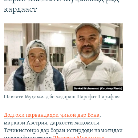
кардааст
Шавкати Муҳаммад бо модараш Шарофат Шарифова
Додгоҳи парвандаҳои ҷиноӣ дар Вена
,
маркази Австрия, дархости мақомоти
Тоҷикистонро дар бораи истирдоди намояндаи