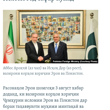
Аббос Ароқчӣ (аз чап) ва Исҳоқ Дор (аз рост),
вазирони корҳои хориҷии Эрон ва Покистон.
Расонаҳои Эрон шомгоҳи 3 август хабар
доданд, ки вазирони корҳои хориҷии
Ҷумҳурии исломии Эрон ва Покистон дар
бораи таҳаввулоти муҳими минтақаӣ ва