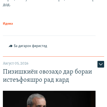
дод.
Идома
Ба дигарон фиристед
Август 05, 2026
Пизишкиён овозаҳо дар бораи
истеъфояшро рад кард