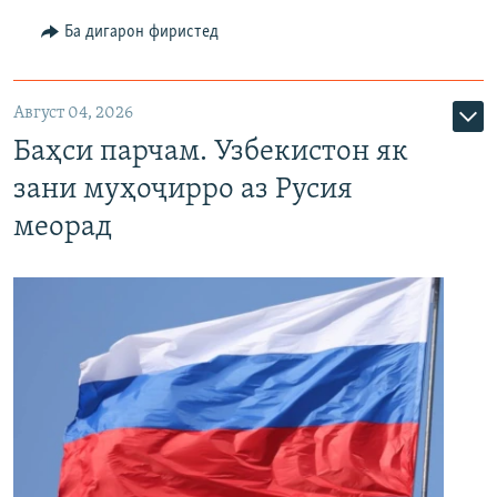
Ба дигарон фиристед
Август 04, 2026
Баҳси парчам. Узбекистон як
зани муҳоҷирро аз Русия
меорад