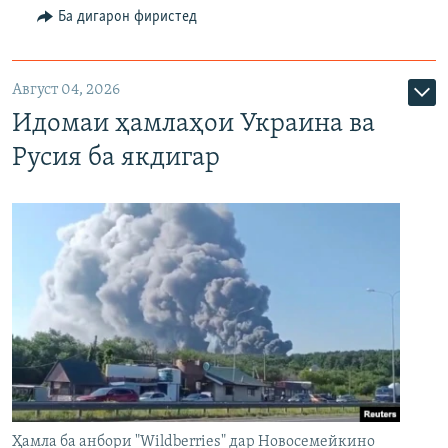
Ба дигарон фиристед
Август 04, 2026
Идомаи ҳамлаҳои Украина ва
Русия ба якдигар
Ҳамла ба анбори "Wildberries" дар Новосемейкино