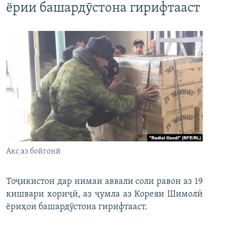
ёрии башардӯстона гирифтааст
Акс аз бойгонӣ
Тоҷикистон дар нимаи аввали соли равон аз 19
кишвари хориҷӣ, аз ҷумла аз Кореяи Шимолӣ
ёриҳои башардӯстона гирифтааст.