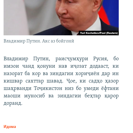
Владимир Путин. Акс аз бойгонӣ
Владимир Путин, раисҷумҳури Русия, бо
имзои чанд қонуни нав иҷозат додааст, ки
назорат ба кор ва зиндагии хориҷиён дар ин
кишвар сахттар шавад. Ҷое, ки садҳо ҳазор
шаҳрванди Тоҷикистон низ бо умеди ёфтани
маоши муносиб ва зиндагии беҳтар қарор
доранд.
Идома