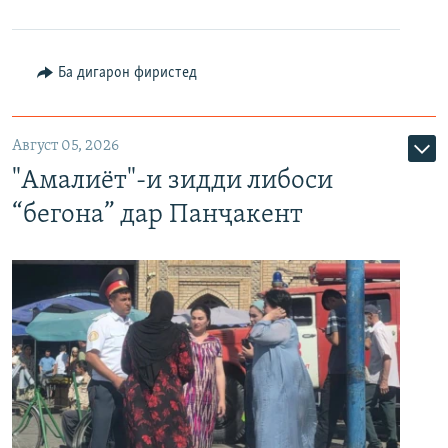
Ба дигарон фиристед
Август 05, 2026
"Амалиёт"-и зидди либоси
“бегона” дар Панҷакент