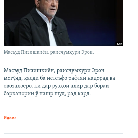
Масъуд Пизишкиён, раисҷумҳури Эрон.
Масъуд Пизишкиён, раисҷумҳури Эрон
мегӯяд, қасди ба истеъфо рафтан надорад ва
овозаҳоеро, ки дар рӯзҳои ахир дар бораи
барканории ӯ нашр шуд, рад кард.
Идома