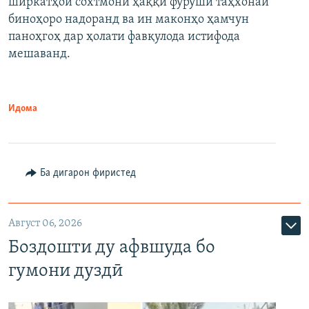
ширкатҳои сохтмонӣ ҳаққи фурӯши таҳхонаи
биноҳоро надоранд ва ин маконҳо ҳамчун
паноҳгоҳ дар ҳолати фавқулода истифода
мешаванд.
Идома
Ба дигарон фиристед
Август 06, 2026
Боздошти ду афвшуда бо
гумони дуздӣ