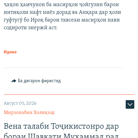
ҷаҳон ҳамчунон ба масирҳои ҷойгузин барои
интиқоли нафт ниёз дорад ва Анқара дар ҳоли
гуфтугӯ бо Ироқ барои тавсеаи масирҳои нави
содироти энержӣ аст.
Идома
Ба дигарон фиристед
Август 05, 2026
Мирзонабии Холиқзод
Вена талаби Тоҷикистонро дар
бораи Шавкати Муҳаммад рад