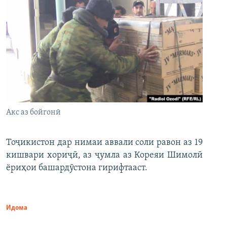
Акс аз бойгонӣ
Тоҷикистон дар нимаи аввали соли равон аз 19
кишвари хориҷӣ, аз ҷумла аз Кореяи Шимолӣ
ёриҳои башардӯстона гирифтааст.
Идома