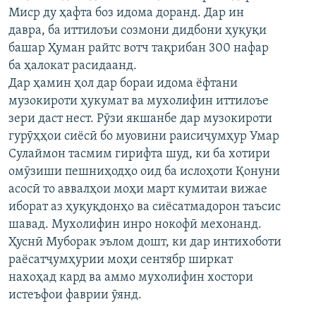
Миср ду ҳафта боз идома доранд. Дар ин
ГУЗОРИШҲОИ РАДИОӢ
Русский
давра, ба иттилоъи созмони дидбони ҳуқуқи
башар Ҳуман райтс вотч тақрибан 300 нафар
ПАЙГИРӢ КУНЕД
ба ҳалокат расидаанд.
Дар ҳамин ҳол дар бораи идома ёфтани
музокироти ҳукумат ва мухолифин иттилоъе
зери даст нест. Рӯзи якшанбе дар музокироти
гурӯҳҳои сиёсӣ бо муовини раисиҷумҳур Умар
Сулаймон тасмим гирифта шуд, ки ба хотири
Ҳамаи сомонаҳои RFE/RL
омӯзиши пешниҳодҳо оид ба ислоҳоти Қонуни
асосӣ то аввалҳои моҳи март кумитаи вижае
иборат аз ҳуқуқдонҳо ва сиёсатмадорон таъсис
шавад. Мухолифин инро нокофӣ мехонанд.
Ҳуснӣ Муборак эълом дошт, ки дар интихоботи
раёсатҷумҳурии моҳи сентябр ширкат
нахоҳад кард ва аммо мухолифин хостори
истеъфои фаврии ӯянд.