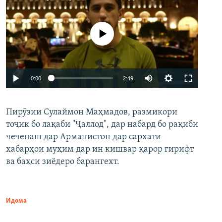
Феълан кор намекунад
Auto
0:00
2:49
240p
Пирӯзии Сулаймон Маҳмадов, размикори
360p
тоҷик бо лақаби "Ҷаллод", дар набард бо рақиби
480p
Auto
240p
360p
480p
чеченаш дар Арманистон дар сархати
720p
хабарҳои муҳим дар ин кишвар қарор гирифт
720p
1080p
ва баҳси зиёдеро барангехт.
1080p
Идома