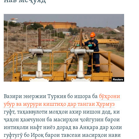
нав меҷӯяд
Вазири энержии Туркия бо ишора ба
бӯҳрони
убур ва мурури киштиҳо дар тангаи Ҳурмуз
гуфт, таҳаввулоти моҳҳои ахир нишон дод, ки
ҷаҳон ҳамчунон ба масирҳои ҷойгузин барои
интиқоли нафт ниёз дорад ва Анқара дар ҳоли
гуфтугӯ бо Ироқ барои тавсеаи масирҳои нави