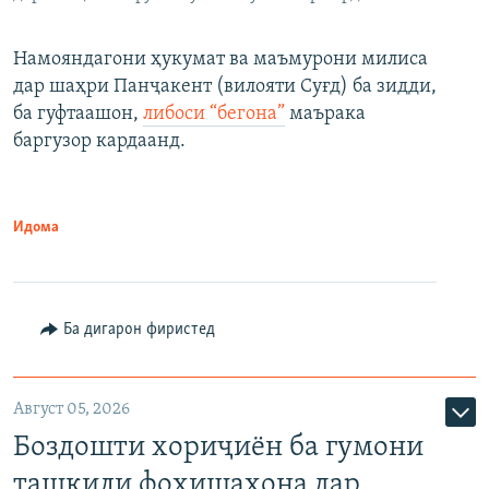
Намояндагони ҳукумат ва маъмурони милиса
дар шаҳри Панҷакент (вилояти Суғд) ба зидди,
ба гуфтаашон,
либоси “бегона”
маърака
баргузор кардаанд.
Идома
Ба дигарон фиристед
Август 05, 2026
Боздошти хориҷиён ба гумони
ташкили фоҳишахона дар