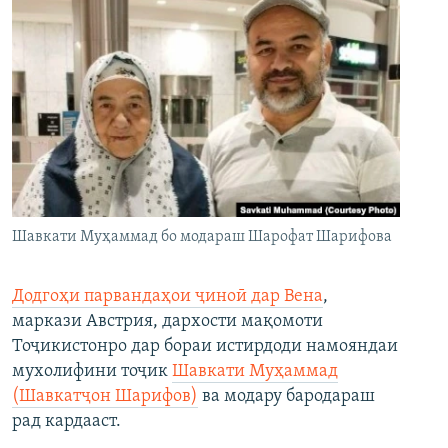
Шавкати Муҳаммад бо модараш Шарофат Шарифова
Додгоҳи парвандаҳои ҷиноӣ дар Вена
,
маркази Австрия, дархости мақомоти
Тоҷикистонро дар бораи истирдоди намояндаи
мухолифини тоҷик
Шавкати Муҳаммад
(Шавкатҷон Шарифов)
ва модару бародараш
рад кардааст.