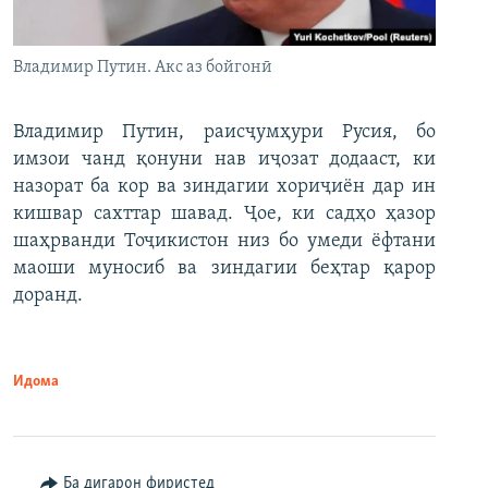
Владимир Путин. Акс аз бойгонӣ
Владимир Путин, раисҷумҳури Русия, бо
имзои чанд қонуни нав иҷозат додааст, ки
назорат ба кор ва зиндагии хориҷиён дар ин
кишвар сахттар шавад. Ҷое, ки садҳо ҳазор
шаҳрванди Тоҷикистон низ бо умеди ёфтани
маоши муносиб ва зиндагии беҳтар қарор
доранд.
Идома
Ба дигарон фиристед