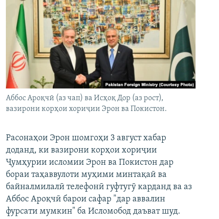
Аббос Ароқчӣ (аз чап) ва Исҳоқ Дор (аз рост),
вазирони корҳои хориҷии Эрон ва Покистон.
Расонаҳои Эрон шомгоҳи 3 август хабар
доданд, ки вазирони корҳои хориҷии
Ҷумҳурии исломии Эрон ва Покистон дар
бораи таҳаввулоти муҳими минтақаӣ ва
байналмилалӣ телефонӣ гуфтугӯ карданд ва аз
Аббос Ароқчӣ барои сафар "дар аввалин
фурсати мумкин" ба Исломобод даъват шуд.