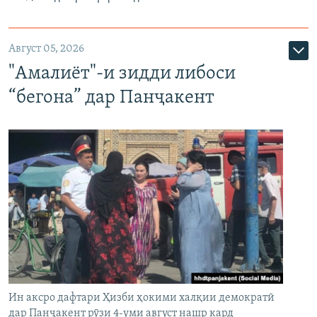
Август 05, 2026
"Амалиёт"-и зидди либоси
“бегона” дар Панҷакент
Ин аксро дафтари Ҳизби ҳокими халқии демократӣ
дар Панҷакент рӯзи 4-уми август нашр кард