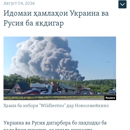
Август 04, 2026
Идомаи ҳамлаҳои Украина ва
Русия ба якдигар
Ҳамла ба анбори "Wildberries" дар Новосемейкино
Украина ва Русия дигарбора бо паҳподҳо ба