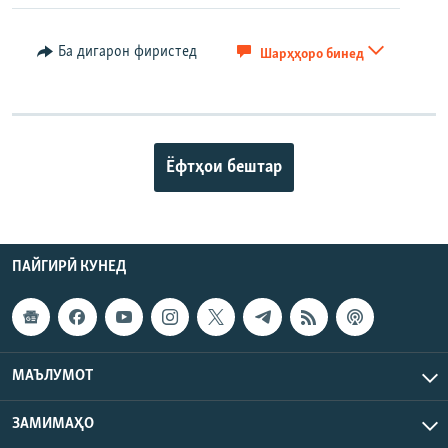
Ба дигарон фиристед
Шарҳҳоро бинед
Ёфтҳои бештар
ПАЙГИРӢ КУНЕД
МАЪЛУМОТ
ЗАМИМАҲО