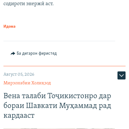
содироти энержӣ аст.
Идома
Ба дигарон фиристед
Август 05, 2026
Мирзонабии Холиқзод
Вена талаби Тоҷикистонро дар
бораи Шавкати Муҳаммад рад
кардааст