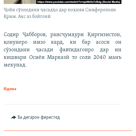
Ҷойи сӯзондани ҷасадҳо дар ноҳияи Симферополи
Қрим. Акс аз бойгонӣ
Содир Ҷабборов, раисҷумҳури Қирғизистон,
қонунеро имзо кард, ки бар асоси он
сӯзондани ҷасади фавтидагонро дар ин
кишвари Осиёи Марказӣ то соли 2040 манъ
мекунад.
Идома
Ба дигарон фиристед