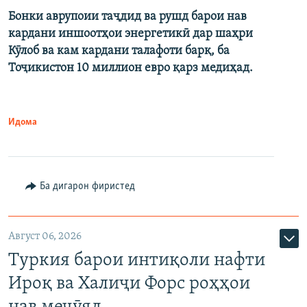
Бонки аврупоии таҷдид ва рушд барои нав
кардани иншоотҳои энергетикӣ дар шаҳри
Кӯлоб ва кам кардани талафоти барқ, ба
Тоҷикистон 10 миллион евро қарз медиҳад.
Идома
Ба дигарон фиристед
Август 06, 2026
Туркия барои интиқоли нафти
Ироқ ва Халиҷи Форс роҳҳои