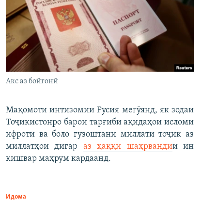
Акс аз бойгонӣ
Мақомоти интизомии Русия мегӯянд, як зодаи
Тоҷикистонро барои тарғиби ақидаҳои исломи
ифротӣ ва боло гузоштани миллати тоҷик аз
миллатҳои дигар
аз ҳаққи шаҳрванди
и ин
кишвар маҳрум кардаанд.
Идома