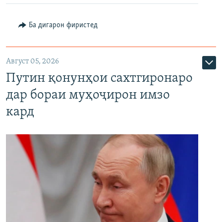
Ба дигарон фиристед
Август 05, 2026
Путин қонунҳои сахтгиронаро
дар бораи муҳоҷирон имзо
кард