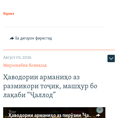
Идома
Ба дигарон фиристед
Август 05, 2026
Мирзонабии Холиқзод
Ҳаводории арманиҳо аз
размикори тоҷик, машҳур бо
лақаби “Ҷаллод”
Ҳаводории арманиҳо аз пирӯзии "Ҷаллод"-и тоҷик