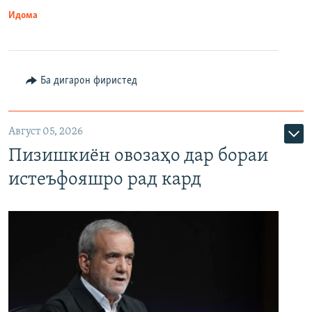
Идома
Ба дигарон фиристед
Август 05, 2026
Пизишкиён овозаҳо дар бораи
истеъфояшро рад кард