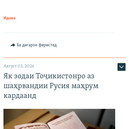
Идома
Ба дигарон фиристед
Август 03, 2026
Як зодаи Тоҷикистонро аз
шаҳрвандии Русия маҳрум
кардаанд