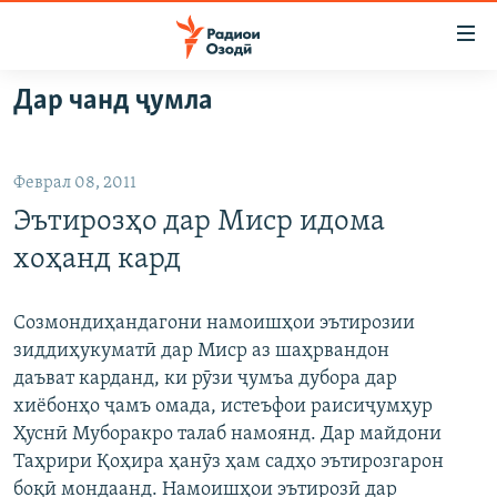
Пайвандҳои
дастрасӣ
Ҷаҳиш
Дар чанд ҷумла
ба
ГӮШАҲО
мояи
ГАПИ ОЗОД
СИЁСАТ
аслӣ
Феврал 08, 2011
РӮЗГОРИ МУҲОҶИР
Ҷаҳиш
ИҚТИСОД
Эътирозҳо дар Миср идома
ба
САЛОМ, ХОҲАР
ҶОМЕА
феҳристи
хоҳанд кард
ТАҲҚИҚОТ
ҚАЗИЯИ "КРОКУС"
аслӣ
Ҷаҳиш
ҶАНГ ДАР УКРАИНА
ОСИЁИ МАРКАЗӢ
Созмондиҳандагони намоишҳои эътирозии
ба
зиддиҳукуматӣ дар Миср аз шаҳрвандон
НАЗАРИ МАРДУМ
ФАРҲАНГ
ҷустор
даъват карданд, ки рӯзи ҷумъа дубора дар
ЧАНДРАСОНАӢ
МЕҲМОНИ ОЗОДӢ
БЛОГИСТОН
хиёбонҳо ҷамъ омада, истеъфои раисиҷумҳур
Ҳуснӣ Муборакро талаб намоянд. Дар майдони
РӮЙХАТҲО
ВАРЗИШ
ОЗОДӢ ОНЛАЙН
ВИДЕО
Таҳрири Қоҳира ҳанӯз ҳам садҳо эътирозгарон
КИТОБҲОИ ОЗОДӢ
НИГОРИСТОН
боқӣ мондаанд. Намоишҳои эътирозӣ дар