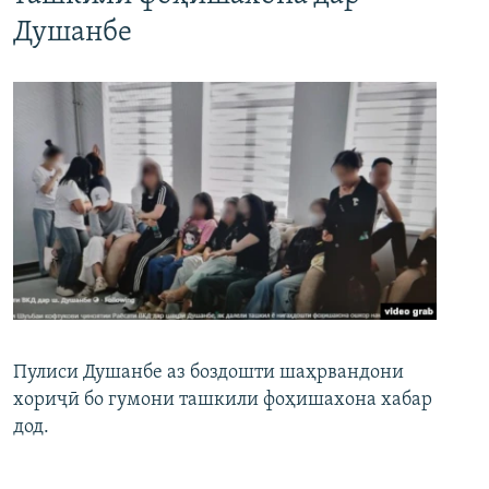
Душанбе
Пулиси Душанбе аз боздошти шаҳрвандони
хориҷӣ бо гумони ташкили фоҳишахона хабар
дод.