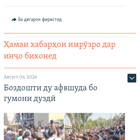
Ба дигарон фиристед
Ҳамаи хабарҳои имрӯзро дар
инҷо бихонед
Август 06, 2026
Боздошти ду афвшуда бо
гумони дуздӣ