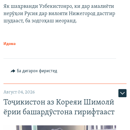
Як шаҳрванди Узбекистонро, ки дар амалиёти
нерӯҳои Русия дар вилояти Нижегород дастгир
шудааст, ба зодгоҳаш меоранд.
Идома
Ба дигарон фиристед
Август 04, 2026
Тоҷикистон аз Кореяи Шимолӣ
ёрии башардӯстона гирифтааст