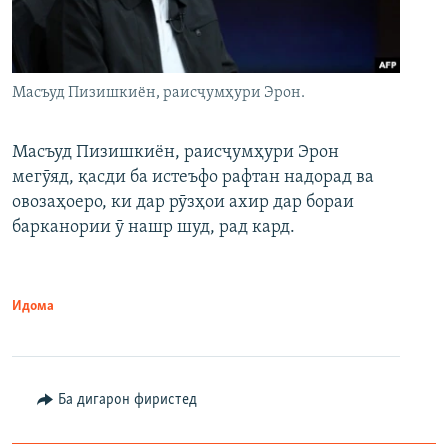
Масъуд Пизишкиён, раисҷумҳури Эрон.
Масъуд Пизишкиён, раисҷумҳури Эрон
мегӯяд, қасди ба истеъфо рафтан надорад ва
овозаҳоеро, ки дар рӯзҳои ахир дар бораи
барканории ӯ нашр шуд, рад кард.
Идома
Ба дигарон фиристед