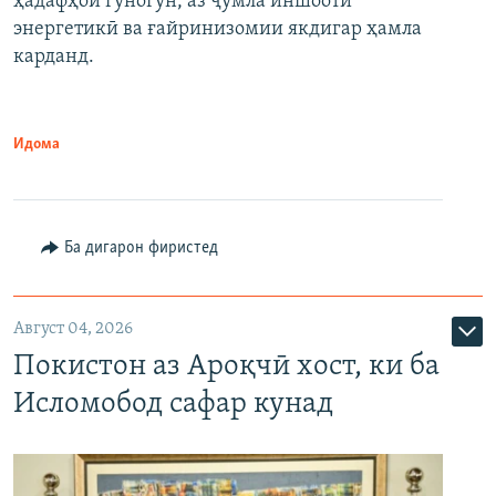
ҳадафҳои гуногун, аз ҷумла иншооти
энергетикӣ ва ғайринизомии якдигар ҳамла
карданд.
Идома
Ба дигарон фиристед
Август 04, 2026
Покистон аз Ароқчӣ хост, ки ба
Исломобод сафар кунад