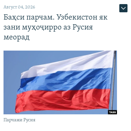
Август 04, 2026
Баҳси парчам. Узбекистон як
зани муҳоҷирро аз Русия
меорад
Парчами Русия