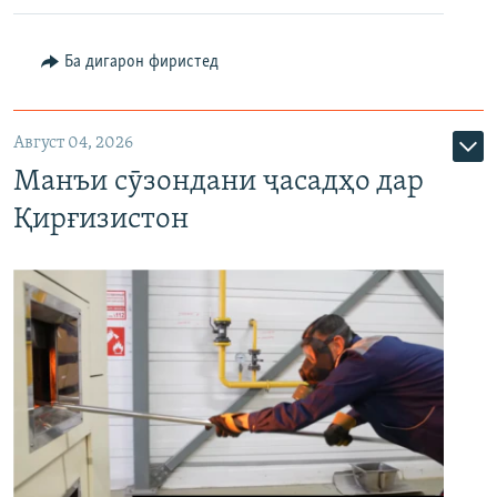
Ба дигарон фиристед
Август 04, 2026
Манъи сӯзондани ҷасадҳо дар
Қирғизистон