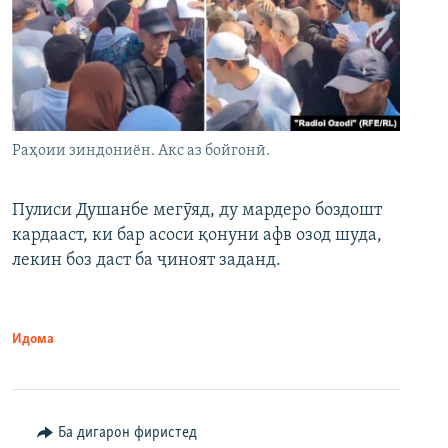
Раҳоии зиндониён. Акс аз бойгонӣ.
Пулиси Душанбе мегӯяд, ду мардеро боздошт
кардааст, ки бар асоси қонуни афв озод шуда,
лекин боз даст ба ҷиноят заданд.
Идома
Ба дигарон фиристед