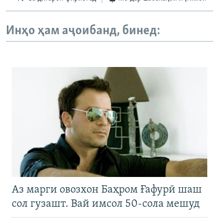
Инҳо ҳам аҷоибанд, бинед:
Аз марги овозхон Баҳром Ғафурӣ шаш
сол гузашт. Вай имсол 50-сола мешуд