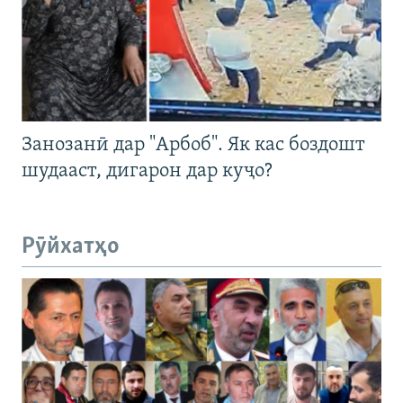
Занозанӣ дар "Арбоб". Як кас боздошт
шудааст, дигарон дар куҷо?
Рӯйхатҳо