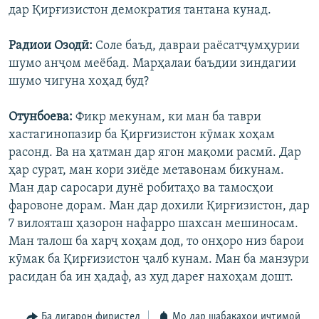
дар Қирғизистон демократия тантана кунад.
Радиои Озодӣ:
Соле баъд, давраи раёсатҷумҳурии
шумо анҷом меёбад. Марҳалаи баъдии зиндагии
шумо чигуна хоҳад буд?
Отунбоева:
Фикр мекунам, ки ман ба таври
хастагинопазир ба Қирғизистон кӯмак хоҳам
расонд. Ва на ҳатман дар ягон мақоми расмӣ. Дар
ҳар сурат, ман кори зиёде метавонам бикунам.
Ман дар саросари дунё робитаҳо ва тамосҳои
фаровоне дорам. Ман дар дохили Қирғизистон, дар
7 вилояташ ҳазорон нафарро шахсан мешиносам.
Ман талош ба харҷ хоҳам дод, то онҳоро низ барои
кӯмак ба Қирғизистон ҷалб кунам. Ман ба манзури
расидан ба ин ҳадаф, аз худ дареғ нахоҳам дошт.
Ба дигарон фиристед
Мо дар шабакаҳои иҷтимоӣ