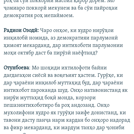
роҳ ба сӯи поккории масоил қарор дорем. Мо
ҷомиаро поккорӣ мекунем ва ба сӯи пайроҳаи
демократия роҳ мепаймоем.
Радиои Озодӣ:
Чаро онҳое, ки худро нирӯҳои
инқилобӣ номида, аз демократияи парлумонӣ
ҳимоят мекарданд, дар интихоботи парлумонии
моҳи октябр даст ба пирӯзӣ наёфтанд?
Отунбоева
: Мо шоҳиди ихтилофоти байни
дағдағаҳои сиёсӣ ва воқеъият ҳастем. Гурӯҳе, ки
дар ҷараёни инқилоб муттаҳид буд, дар ҷараёни
интихобот пароканда шуд. Онҳо натавонистанд як
нирӯи муттаҳид боқӣ монда, корзори
пешазинтихоботиро ба роҳ андозанд. Онҳо
мухолифони худро як гурӯҳи заифе донистанд, ки
тавони дасту панҷа нарм кардан бо онҳоро надорад
ва фикр мекарданд, ки мардум танҳо дар ҷониби