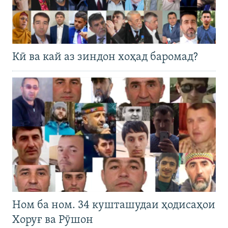
Кӣ ва кай аз зиндон хоҳад баромад?
Ном ба ном. 34 кушташудаи ҳодисаҳои
Хоруғ ва Рӯшон