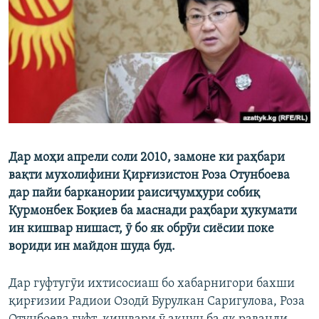
ГУЗОРИШҲОИ РАДИОӢ
Русский
ПАЙГИРӢ КУНЕД
Дар моҳи апрели соли 2010, замоне ки раҳбари
Ҳамаи сомонаҳои RFE/RL
вақти мухолифини Қирғизистон Роза Отунбоева
дар пайи барканории раисиҷумҳури собиқ
Қурмонбек Боқиев ба маснади раҳбари ҳукумати
ин кишвар нишаст, ӯ бо як обрӯи сиёсии поке
вориди ин майдон шуда буд.
Дар гуфтугӯи ихтисосиаш бо хабарнигори бахши
қирғизии Радиои Озодӣ Бурулкан Саригулова, Роза