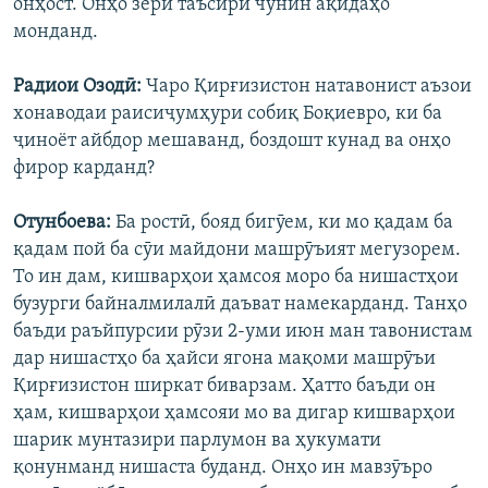
онҳост. Онҳо зери таъсири чунин ақидаҳо
монданд.
Радиои Озодӣ:
Чаро Қирғизистон натавонист аъзои
хонаводаи раисиҷумҳури собиқ Боқиевро, ки ба
ҷиноёт айбдор мешаванд, боздошт кунад ва онҳо
фирор карданд?
Отунбоева:
Ба ростӣ, бояд бигӯем, ки мо қадам ба
қадам пой ба сӯи майдони машрӯъият мегузорем.
То ин дам, кишварҳои ҳамсоя моро ба нишастҳои
бузурги байналмилалӣ даъват намекарданд. Танҳо
баъди раъйпурсии рӯзи 2-уми июн ман тавонистам
дар нишастҳо ба ҳайси ягона мақоми машрӯъи
Қирғизистон ширкат биварзам. Ҳатто баъди он
ҳам, кишварҳои ҳамсояи мо ва дигар кишварҳои
шарик мунтазири парлумон ва ҳукумати
қонунманд нишаста буданд. Онҳо ин мавзӯъро