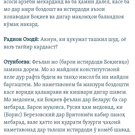
асосӣ арзёбӣ мекарданд ва ба ҳамин далел, касе ба
мо дар амри боздошт ва истирдоди аъзои
хонаводаи Боқиев ва дигар мақомҳои баландпоя
кӯмак накард.
Радиои Озодӣ:
Акнун, ки ҳукумат ташкил шуд, оё
вазъ тағйир кардааст?
Отунбоева:
Феълан мо (барои истирдоди Боқиевҳо)
замина дорем. Мо аз майдони конститутсионӣ
хеле дур рафта будем ва танҳо имсол ба ин майдон
баргаштем. Мо наметавонем ба манзури боздошти
касе вориди қаламрави як кишвари дигар шавем.
Мо медонем, ки Боқиев феълан дар Беларус ба сар
мебарад. Барои муқоиса, Русия ҳам медонад, ки
(Борис) Березовский дар Бритониёи кабир паноҳ
мебарад, вале ҳатто ин қудрати бузурги ҷаҳонӣ
наметавонад дар талоши истирдоди ӯ комёб шавад.