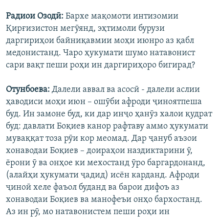
Радиои Озодӣ:
Бархе мақомоти интизомии
Қирғизистон мегӯянд, эҳтимоли бурузи
даргириҳои байниқавмии моҳи июнро аз қабл
медонистанд. Чаро ҳукумати шумо натавонист
сари вақт пеши роҳи ин даргириҳоро бигирад?
Отунбоева:
Далели аввал ва асосӣ - далели аслии
ҳаводиси моҳи июн – ошӯби афроди ҷиноятпеша
буд. Ин замоне буд, ки дар инҷо ҳанӯз халои қудрат
буд: давлати Боқиев канор рафтаву аммо ҳукумати
муваққат тоза рӯи кор меомад. Дар ҷануб аъзои
хонаводаи Боқиев – доираҳои наздиктарини ӯ,
ёрони ӯ ва онҳое ки мехостанд ӯро баргардонанд,
(алайҳи ҳукумати ҷадид) исён карданд. Афроди
ҷиноӣ хеле фаъол буданд ва барои дифоъ аз
хонаводаи Боқиев ва манофеъи онҳо бархостанд.
Аз ин рӯ, мо натавонистем пеши роҳи ин