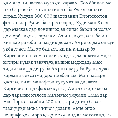
ҳам дар нишастҳо мулоқот кардам. Комёбиҳои мо
низ ба равобити суннатии мо бо Русия бастагӣ
дорад. Ҳудуди 300 000 шаҳрванди Қирғизистон
феълан дар Русия ба сар мебарад. Худи ман 8 сол
дар Маскав дар донишгоҳ ва сипас барои рисолаи
докторӣ таҳсил кардаам. Аз ин лиҳоз, ман бо ин
кишвар равобити наздик дорам. Амрико дар он сӯи
уқёнус аст. Магар бад аст, ки ин кишвар ба
Қирғизистон ва масоили рушди демократии мо, ба
хотири кӯмак таваҷҷуҳ нишон медиҳад? Ман
зидди ба афроди рӯ ба Амрикову рӯ ба Русия ҷудо
кардани сиёсатмадорон мебошам. Ман нафаре
ҳастам, ки аз манофеъи ҳукумат ва давлати
Қирғизистон дифоъ мекунад. Амрикоиҳо имсол
дар ҷараёни иҷлоси Маҷмаъи умумии СММ дар
Ню-Йорк аз миёни 200 кишвари дигар ба мо
таваҷҷуҳи вижа нишон доданд. Яъне онҳо
пешрафтҳои моро қадр мекунанд ва мехоҳанд, ки