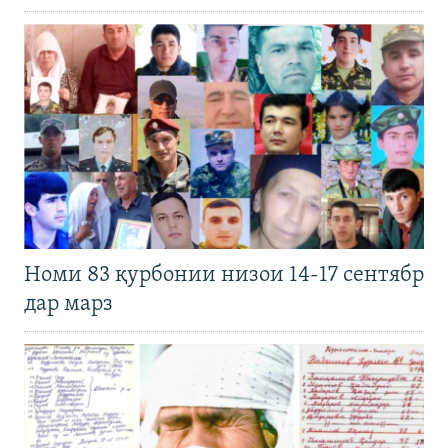
Номи 83 қурбонии низои 14-17 сентябр
дар марз