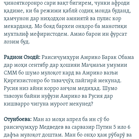
ҷинояткоронро сари вақт бигирем, чунки афроди
қадиме, ки ба режими қаблӣ содиқ монда буданд,
ҳамчунон дар ниҳодҳои амниятӣ ва пулис кор
мекарданд. Мо бояд бархеи онҳоро ба манотиқи
мухталиф мефиристодем. Аммо барои ин фурсат
лозим буд.
Радиои Озодӣ:
Раисиҷумҳури Амрико Барак Обама
дар моҳи сентябр дар ҳошияи Маҷмаъи умумии
СММ бо шумо мулоқот кард ва Амрико вазъи
Қирғизистонро бо таваҷҷӯҳ пайгирӣ мекунад.
Русия низ айни корро анҷом медиҳад. Шумо
тавозун байни нуфузи Амрико ва Русия дар
кишварро чигуна муроот мекунед?
Отунбоева:
Ман аз моҳи апрел ба ин сӯ бо
раисиҷумҳур Медведев ва сарвазир Путин 5 ило 6
дафъа мулоқот доштам. Ман бо онҳо ҳам рӯбарӯ ва