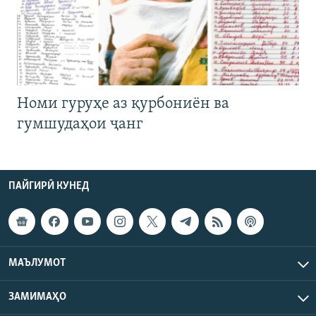
Номи гуруҳе аз қурбониён ва
гумшудаҳои ҷанг
ПАЙГИРӢ КУНЕД
МАЪЛУМОТ
ЗАМИМАҲО