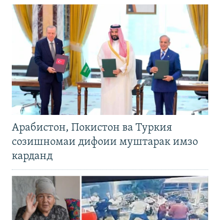
Арабистон, Покистон ва Туркия
созишномаи дифоии муштарак имзо
карданд