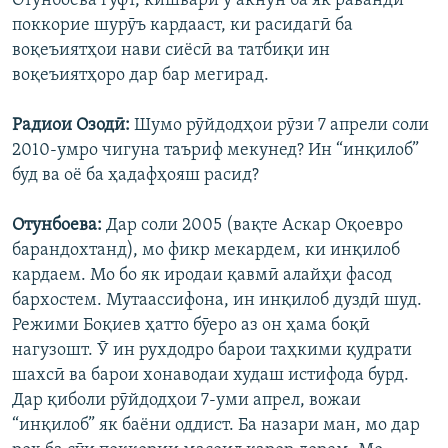
Отунбоева гуфт, кишвари ӯ акнун ба як раванди
поккорие шурӯъ кардааст, ки расидагӣ ба
воқеъиятҳои нави сиёсӣ ва татбиқи ин
воқеъиятҳоро дар бар мегирад.
Радиои Озодӣ:
Шумо рӯйдодҳои рӯзи 7 апрели соли
2010-умро чигуна таъриф мекунед? Ин “инқилоб”
буд ва оё ба ҳадафҳояш расид?
Отунбоева:
Дар соли 2005 (вақте Аскар Оқоевро
барандохтанд), мо фикр мекардем, ки инқилоб
кардаем. Мо бо як иродаи қавмӣ алайҳи фасод
бархостем. Мутаассифона, ин инқилоб дуздӣ шуд.
Режими Боқиев ҳатто бӯеро аз он ҳама боқӣ
нагузошт. Ӯ ин рухдодро барои таҳкими қудрати
шахсӣ ва барои хонаводаи худаш истифода бурд.
Дар қиболи рӯйдодҳои 7-уми апрел, вожаи
“инқилоб” як баёни оддист. Ба назари ман, мо дар