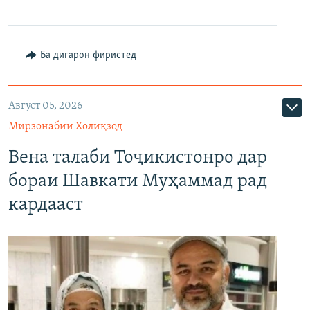
Ба дигарон фиристед
Август 05, 2026
Мирзонабии Холиқзод
Вена талаби Тоҷикистонро дар
бораи Шавкати Муҳаммад рад
кардааст