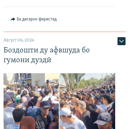
Ба дигарон фиристед
Август 06, 2026
Боздошти ду афвшуда бо
гумони дуздӣ