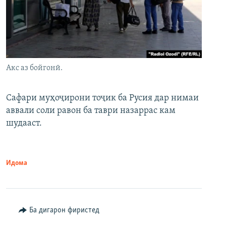
Акс аз бойгонӣ.
Сафари муҳоҷирони тоҷик ба Русия дар нимаи
аввали соли равон ба таври назаррас кам
шудааст.
Идома
Ба дигарон фиристед