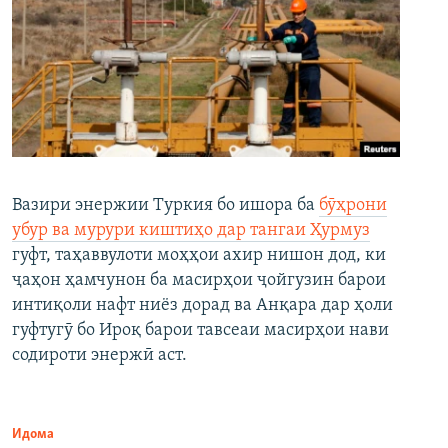
Вазири энержии Туркия бо ишора ба
бӯҳрони
убур ва мурури киштиҳо дар тангаи Ҳурмуз
гуфт, таҳаввулоти моҳҳои ахир нишон дод, ки
ҷаҳон ҳамчунон ба масирҳои ҷойгузин барои
интиқоли нафт ниёз дорад ва Анқара дар ҳоли
гуфтугӯ бо Ироқ барои тавсеаи масирҳои нави
содироти энержӣ аст.
Идома