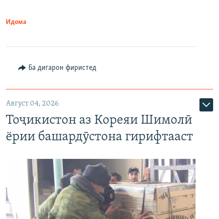
Идома
Ба дигарон фиристед
Август 04, 2026
Тоҷикистон аз Кореяи Шимолӣ
ёрии башардӯстона гирифтааст