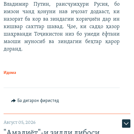
Владимир Путин, раисҷумҳури Русия, бо
имзои чанд қонуни нав иҷозат додааст, ки
назорат ба кор ва зиндагии хориҷиён дар ин
кишвар сахттар шавад. Ҷое, ки садҳо ҳазор
шаҳрванди Тоҷикистон низ бо умеди ёфтани
маоши муносиб ва зиндагии беҳтар қарор
доранд.
Идома
Ба дигарон фиристед
Август 05, 2026
"Амалиёт"-и зидди либоси