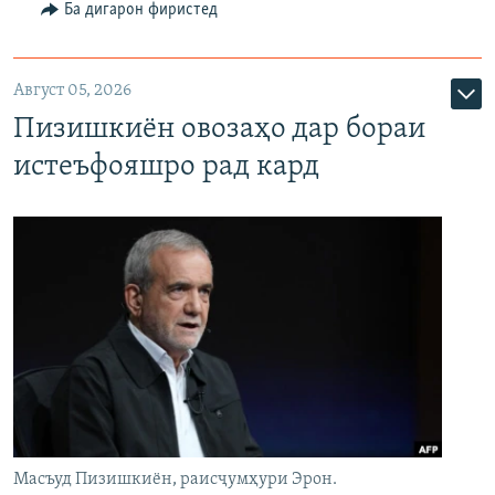
Ба дигарон фиристед
Август 05, 2026
Пизишкиён овозаҳо дар бораи
истеъфояшро рад кард
Масъуд Пизишкиён, раисҷумҳури Эрон.