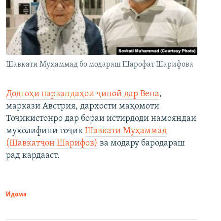
Шавкати Муҳаммад бо модараш Шарофат Шарифова
Додгоҳи парвандаҳои ҷиноӣ дар Вена
,
маркази Австрия, дархости мақомоти
Тоҷикистонро дар бораи истирдоди намояндаи
мухолифини тоҷик
Шавкати Муҳаммад
(Шавкатҷон Шарифов)
ва модару бародараш
рад кардааст.
Идома