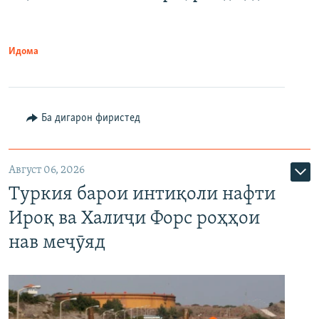
Идома
Ба дигарон фиристед
Август 06, 2026
Туркия барои интиқоли нафти
Ироқ ва Халиҷи Форс роҳҳои
нав меҷӯяд