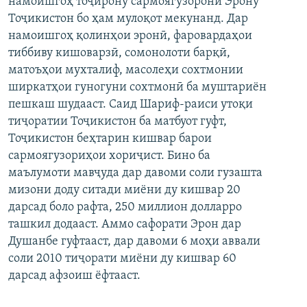
намоишгоҳ тоҷирону сармоягузорони Эрону
ГУЗОРИШҲОИ РАДИОӢ
Тоҷикистон бо ҳам мулоқот мекунанд. Дар
Русский
намоишгоҳ қолинҳои эронӣ, фаровардаҳои
тиббиву кишоварзӣ, сомонолоти барқӣ,
ПАЙГИРӢ КУНЕД
матоъҳои мухталиф, масолеҳи сохтмонии
ширкатҳои гуногуни сохтмонӣ ба муштариён
пешкаш шудааст. Саид Шариф-раиси утоқи
тиҷоратии Тоҷикистон ба матбуот гуфт,
Тоҷикистон беҳтарин кишвар барои
Ҳамаи сомонаҳои RFE/RL
сармоягузориҳои хориҷист. Бино ба
маълумоти мавҷуда дар давоми соли гузашта
мизони доду ситади миёни ду кишвар 20
дарсад боло рафта, 250 миллион долларро
ташкил додааст. Аммо сафорати Эрон дар
Душанбе гуфтааст, дар давоми 6 моҳи аввали
соли 2010 тиҷорати миёни ду кишвар 60
дарсад афзоиш ёфтааст.