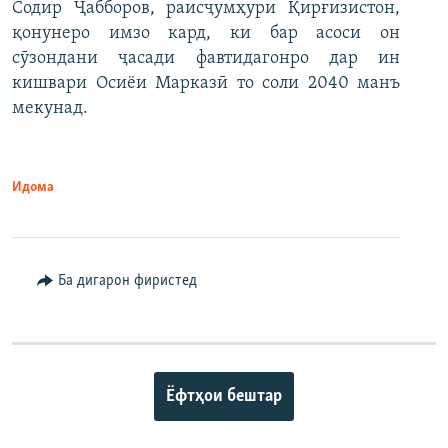
Содир Ҷабборов, раисҷумҳури Қирғизистон,
қонунеро имзо кард, ки бар асоси он
сӯзондани ҷасади фавтидагонро дар ин
кишвари Осиёи Марказӣ то соли 2040 манъ
мекунад.
Идома
Ба дигарон фиристед
Ёфтҳои бештар