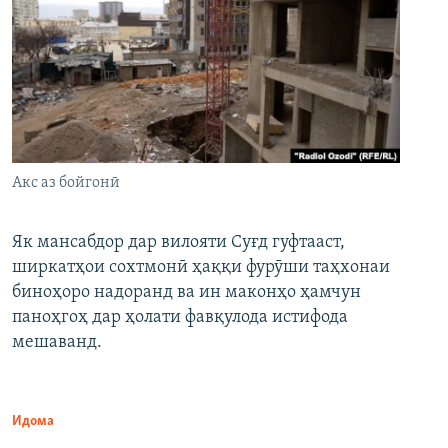
Акс аз бойгонӣ
Як мансабдор дар вилояти Суғд гуфтааст,
ширкатҳои сохтмонӣ ҳаққи фурӯши таҳхонаи
биноҳоро надоранд ва ин маконҳо ҳамчун
паноҳгоҳ дар ҳолати фавқулода истифода
мешаванд.
Идома