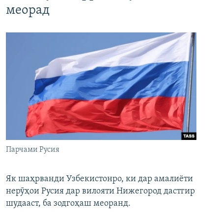
меорад
Парчами Русия
Як шаҳрванди Узбекистонро, ки дар амалиёти
нерӯҳои Русия дар вилояти Нижегород дастгир
шудааст, ба зодгоҳаш меоранд.