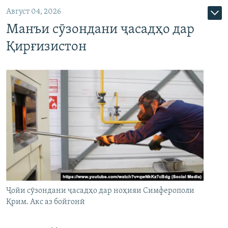
Август 04, 2026
Манъи сӯзондани ҷасадҳо дар
Қирғизистон
Ҷойи сӯзондани ҷасадҳо дар ноҳияи Симферополи
Қрим. Акс аз бойгонӣ