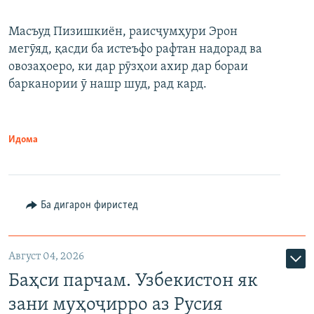
Масъуд Пизишкиён, раисҷумҳури Эрон
мегӯяд, қасди ба истеъфо рафтан надорад ва
овозаҳоеро, ки дар рӯзҳои ахир дар бораи
барканории ӯ нашр шуд, рад кард.
Идома
Ба дигарон фиристед
Август 04, 2026
Баҳси парчам. Узбекистон як
зани муҳоҷирро аз Русия