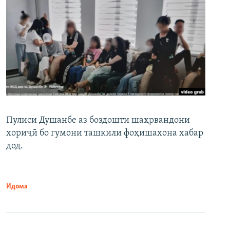
Пулиси Душанбе аз боздошти шаҳрвандони
хориҷӣ бо гумони ташкили фоҳишахона хабар
дод.
Идома