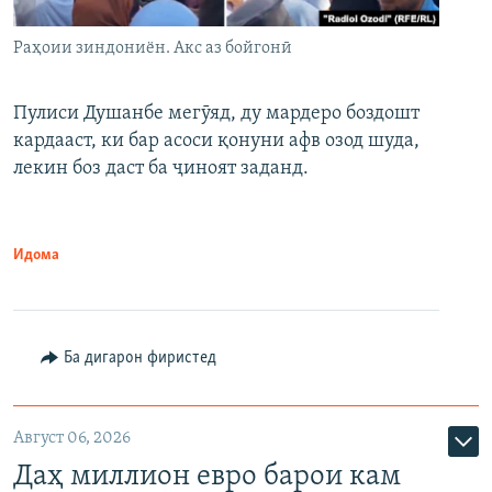
Раҳоии зиндониён. Акс аз бойгонӣ
Пулиси Душанбе мегӯяд, ду мардеро боздошт
кардааст, ки бар асоси қонуни афв озод шуда,
лекин боз даст ба ҷиноят заданд.
Идома
Ба дигарон фиристед
Август 06, 2026
Даҳ миллион евро барои кам