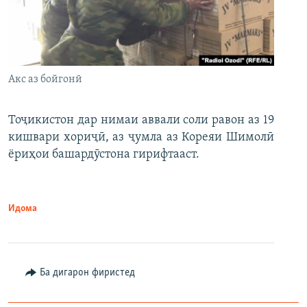
Акс аз бойгонӣ
Тоҷикистон дар нимаи аввали соли равон аз 19
кишвари хориҷӣ, аз ҷумла аз Кореяи Шимолӣ
ёриҳои башардӯстона гирифтааст.
Идома
Ба дигарон фиристед