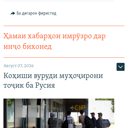
Ба дигарон фиристед
Ҳамаи хабарҳои имрӯзро дар
инҷо бихонед
Август 07, 2026
Коҳиши вуруди муҳоҷирони
тоҷик ба Русия