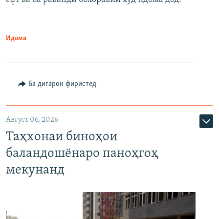
Идома
Ба дигарон фиристед
Август 06, 2026
Таҳхонаи биноҳои
баландошёнаро паноҳгоҳ
мекунанд