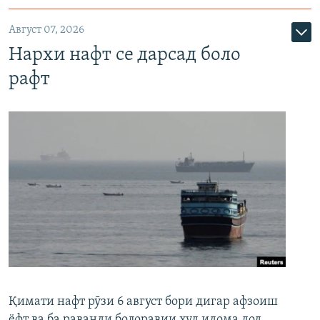
Август 07, 2026
Нархи нафт се дарсад боло
рафт
Қимати нафт рӯзи 6 август бори дигар афзоиш
ёфт ва ба раванди болоравии худ идома дод.