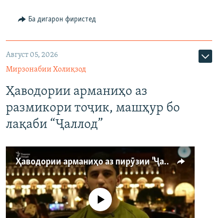
Ба дигарон фиристед
Август 05, 2026
Мирзонабии Холиқзод
Ҳаводории арманиҳо аз
размикори тоҷик, машҳур бо
лақаби “Ҷаллод”
Ҳаводории арманиҳо аз пирӯзии "Ҷаллод"-и тоҷик
Феълан кор намекунад