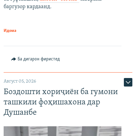
баргузор кардаанд.
Идома
Ба дигарон фиристед
Август 05, 2026
Боздошти хориҷиён ба гумони
ташкили фоҳишахона дар
Душанбе