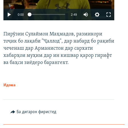
Auto
0:00
2:49
240p
Пирӯзии Сулаймон Маҳмадов, размикори
360p
тоҷик бо лақаби "Ҷаллод", дар набард бо рақиби
480p
Auto
240p
360p
480p
чеченаш дар Арманистон дар сархати
720p
хабарҳои муҳим дар ин кишвар қарор гирифт
720p
1080p
ва баҳси зиёдеро барангехт.
1080p
Идома
Ба дигарон фиристед