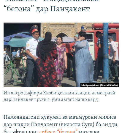
“бегона” дар Панҷакент
Ин аксро дафтари Ҳизби ҳокими халқии демократӣ
дар Панҷакент рӯзи 4-уми август нашр кард
Намояндагони ҳукумат ва маъмурони милиса
дар шаҳри Панҷакент (вилояти Суғд) ба зидди,
ба гуфтаашон,
либоси “бегона”
маърака