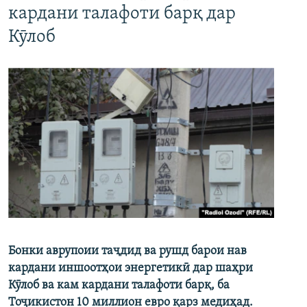
кардани талафоти барқ дар
Кӯлоб
Бонки аврупоии таҷдид ва рушд барои нав
кардани иншоотҳои энергетикӣ дар шаҳри
Кӯлоб ва кам кардани талафоти барқ, ба
Тоҷикистон 10 миллион евро қарз медиҳад.