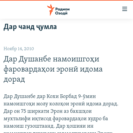
Пайвандҳои
дастрасӣ
Ҷаҳиш
Дар чанд ҷумла
ба
ГӮШАҲО
мояи
ГАПИ ОЗОД
СИЁСАТ
аслӣ
Ноябр 14, 2010
РӮЗГОРИ МУҲОҶИР
Ҷаҳиш
ИҚТИСОД
Дар Душанбе намоишгоҳи
ба
САЛОМ, ХОҲАР
ҶОМЕА
феҳристи
фаровардаҳои эронӣ идома
ТАҲҚИҚОТ
ҚАЗИЯИ "КРОКУС"
аслӣ
дорад
Ҷаҳиш
ҶАНГ ДАР УКРАИНА
ОСИЁИ МАРКАЗӢ
ба
НАЗАРИ МАРДУМ
ФАРҲАНГ
Дар Душанбе дар Кохи Борбад 9-ӯмин
ҷустор
намоишгоҳи молу колоҳои эронӣ идома дорад.
ЧАНДРАСОНАӢ
МЕҲМОНИ ОЗОДӢ
БЛОГИСТОН
Дар он 75 ширкати Эрон аз бахшҳои
РӮЙХАТҲО
ВАРЗИШ
ОЗОДӢ ОНЛАЙН
ВИДЕО
мухталифи иқтисод фаровардаҳои худро ба
намоиш гузоштаанд. Дар ҳошияи ин
КИТОБҲОИ ОЗОДӢ
НИГОРИСТОН