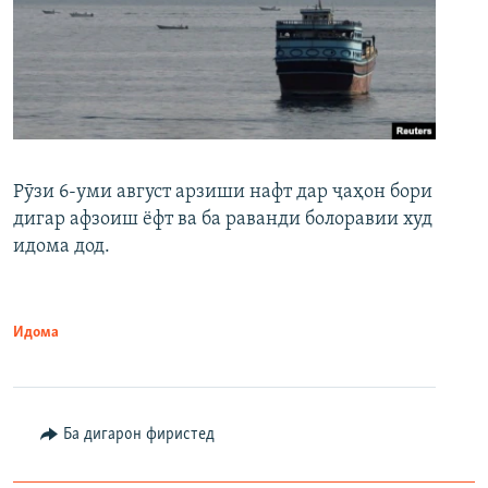
Рӯзи 6-уми август арзиши нафт дар ҷаҳон бори
дигар афзоиш ёфт ва ба раванди болоравии худ
идома дод.
Идома
Ба дигарон фиристед