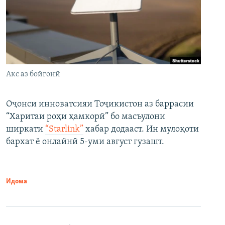
Акс аз бойгонӣ
Оҷонси инноватсияи Тоҷикистон аз баррасии
“Харитаи роҳи ҳамкорӣ” бо масъулони
ширкати
“Starlink”
хабар додааст. Ин мулоқоти
бархат ё онлайнӣ 5-уми август гузашт.
Идома