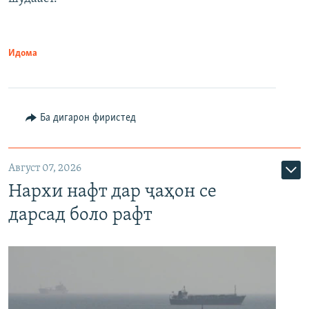
Идома
Ба дигарон фиристед
Август 07, 2026
Нархи нафт дар ҷаҳон се
дарсад боло рафт