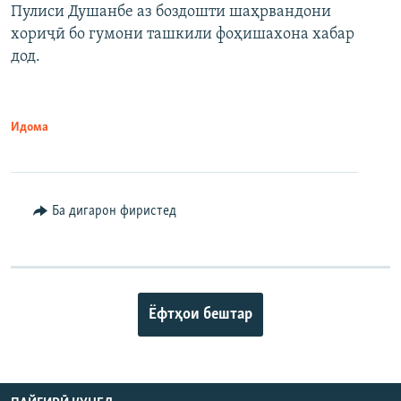
Пулиси Душанбе аз боздошти шаҳрвандони
хориҷӣ бо гумони ташкили фоҳишахона хабар
дод.
Идома
Ба дигарон фиристед
Ёфтҳои бештар