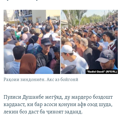
Раҳоии зиндониён. Акс аз бойгонӣ
Пулиси Душанбе мегӯяд, ду мардеро боздошт
кардааст, ки бар асоси қонуни афв озод шуда,
лекин боз даст ба ҷиноят заданд.