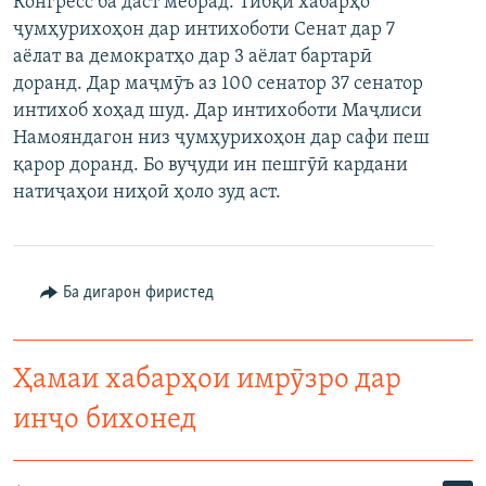
Конгресс ба даст меорад. Тибқи хабарҳо
ГУЗОРИШҲОИ РАДИОӢ
ҷумҳурихоҳон дар интихоботи Сенат дар 7
Русский
аёлат ва демократҳо дар 3 аёлат бартарӣ
доранд. Дар маҷмӯъ аз 100 сенатор 37 сенатор
ПАЙГИРӢ КУНЕД
интихоб хоҳад шуд. Дар интихоботи Маҷлиси
Намояндагон низ ҷумҳурихоҳон дар сафи пеш
қарор доранд. Бо вуҷуди ин пешгӯӣ кардани
натиҷаҳои ниҳоӣ ҳоло зуд аст.
Ҳамаи сомонаҳои RFE/RL
Ба дигарон фиристед
Ҳамаи хабарҳои имрӯзро дар
инҷо бихонед