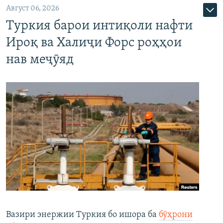
Август 06, 2026
Туркия барои интиқоли нафти
Ироқ ва Халиҷи Форс роҳҳои
нав меҷӯяд
Вазири энержии Туркия бо ишора ба
бӯҳрони