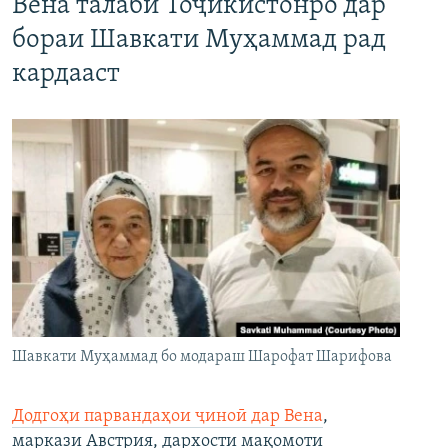
Вена талаби Тоҷикистонро дар
бораи Шавкати Муҳаммад рад
кардааст
Шавкати Муҳаммад бо модараш Шарофат Шарифова
Додгоҳи парвандаҳои ҷиноӣ дар Вена
,
маркази Австрия, дархости мақомоти