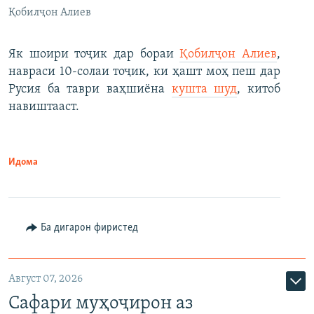
Қобилҷон Алиев
Як шоири тоҷик дар бораи
Қобилҷон Алиев
,
навраси 10-солаи тоҷик, ки ҳашт моҳ пеш дар
Русия ба таври ваҳшиёна
кушта шуд
, китоб
навиштааст.
Идома
Ба дигарон фиристед
Август 07, 2026
Сафари муҳоҷирон аз