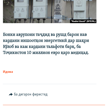
Бонки аврупоии таҷдид ва рушд барои нав
кардани иншоотҳои энергетикӣ дар шаҳри
Кӯлоб ва кам кардани талафоти барқ, ба
Тоҷикистон 10 миллион евро қарз медиҳад.
Идома
Ба дигарон фиристед