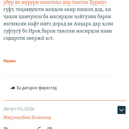
убур ва мурури киштиҳо дар тангаи Ҳурмуз
гуфт, таҳаввулоти моҳҳои ахир нишон дод, ки
ҷаҳон ҳамчунон ба масирҳои ҷойгузин барои
интиқоли нафт ниёз дорад ва Анқара дар ҳоли
гуфтугӯ бо Ироқ барои тавсеаи масирҳои нави
содироти энержӣ аст.
Идома
Ба дигарон фиристед
Август 05, 2026
Мирзонабии Холиқзод