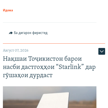
Идома
Ба дигарон фиристед
Август 07, 2026
Нақшаи Тоҷикистон барои
насби дастгоҳҳои “Starlink” дар
гӯшаҳои дурдаст