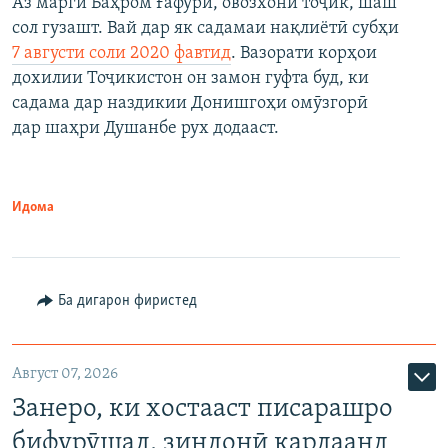
Аз марги Баҳром Ғафурӣ, овозхони тоҷик, шаш
сол гузашт. Вай дар як садамаи нақлиётӣ субҳи
7 августи соли 2020 фавтид
. Вазорати корҳои
дохилии Тоҷикистон он замон гуфта буд, ки
садама дар наздикии Донишгоҳи омӯзгорӣ
дар шаҳри Душанбе рух додааст.
Идома
Ба дигарон фиристед
Август 07, 2026
Занеро, ки хостааст писарашро
бифурӯшад, зиндонӣ кардаанд