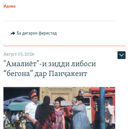
Идома
Ба дигарон фиристед
Август 05, 2026
"Амалиёт"-и зидди либоси
“бегона” дар Панҷакент