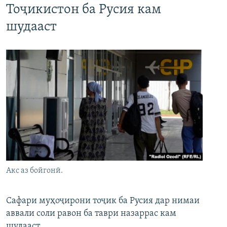
Тоҷикистон ба Русия кам
шудааст
Акс аз бойгонӣ.
Сафари муҳоҷирони тоҷик ба Русия дар нимаи
аввали соли равон ба таври назаррас кам
шудааст.