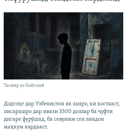
Тасвир аз бойгонӣ
Додгоҳе дар Узбекистон як занро, ки хостааст,
писарашро дар ивази 3300 доллар ба ҷуфти
дигаре фурӯшад, ба севуним сол зиндон
маҳкум кардааст.