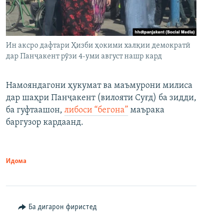
Ин аксро дафтари Ҳизби ҳокими халқии демократӣ
дар Панҷакент рӯзи 4-уми август нашр кард
Намояндагони ҳукумат ва маъмурони милиса
дар шаҳри Панҷакент (вилояти Суғд) ба зидди,
ба гуфтаашон,
либоси “бегона”
маърака
баргузор кардаанд.
Идома
Ба дигарон фиристед