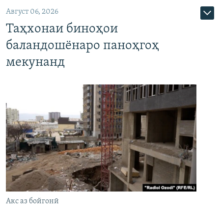
Август 06, 2026
Таҳхонаи биноҳои
баландошёнаро паноҳгоҳ
мекунанд
Акс аз бойгонӣ