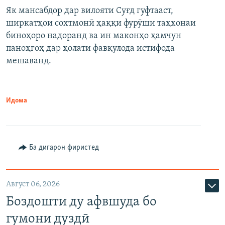
Як мансабдор дар вилояти Суғд гуфтааст,
ширкатҳои сохтмонӣ ҳаққи фурӯши таҳхонаи
биноҳоро надоранд ва ин маконҳо ҳамчун
паноҳгоҳ дар ҳолати фавқулода истифода
мешаванд.
Идома
Ба дигарон фиристед
Август 06, 2026
Боздошти ду афвшуда бо
гумони дуздӣ