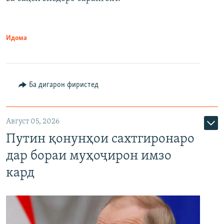
Идома
Ба дигарон фиристед
Август 05, 2026
Путин қонунҳои сахтгиронаро
дар бораи муҳоҷирон имзо
кард