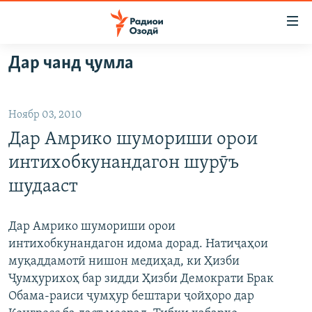
Пайвандҳои
дастрасӣ
Ҷаҳиш
Дар чанд ҷумла
ба
ГӮШАҲО
мояи
ГАПИ ОЗОД
СИЁСАТ
аслӣ
Ноябр 03, 2010
РӮЗГОРИ МУҲОҶИР
Ҷаҳиш
ИҚТИСОД
Дар Амрико шумориши орои
ба
САЛОМ, ХОҲАР
ҶОМЕА
феҳристи
интихобкунандагон шурӯъ
ТАҲҚИҚОТ
ҚАЗИЯИ "КРОКУС"
аслӣ
шудааст
Ҷаҳиш
ҶАНГ ДАР УКРАИНА
ОСИЁИ МАРКАЗӢ
ба
НАЗАРИ МАРДУМ
ФАРҲАНГ
Дар Амрико шумориши орои
ҷустор
интихобкунандагон идома дорад. Натиҷаҳои
ЧАНДРАСОНАӢ
МЕҲМОНИ ОЗОДӢ
БЛОГИСТОН
муқаддамотӣ нишон медиҳад, ки Ҳизби
РӮЙХАТҲО
ВАРЗИШ
ОЗОДӢ ОНЛАЙН
ВИДЕО
Ҷумҳурихоҳ бар зидди Ҳизби Демократи Брак
Обама-раиси ҷумҳур бештари ҷойҳоро дар
КИТОБҲОИ ОЗОДӢ
НИГОРИСТОН