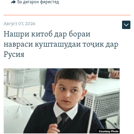
Ба дигарон фиристед
Август 07, 2026
Нашри китоб дар бораи
навраси кушташудаи тоҷик дар
Русия