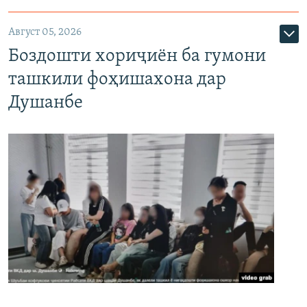
Август 05, 2026
Боздошти хориҷиён ба гумони
ташкили фоҳишахона дар
Душанбе