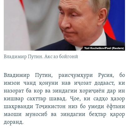
Владимир Путин. Акс аз бойгонӣ
Владимир Путин, раисҷумҳури Русия, бо
имзои чанд қонуни нав иҷозат додааст, ки
назорат ба кор ва зиндагии хориҷиён дар ин
кишвар сахттар шавад. Ҷое, ки садҳо ҳазор
шаҳрванди Тоҷикистон низ бо умеди ёфтани
маоши муносиб ва зиндагии беҳтар қарор
доранд.