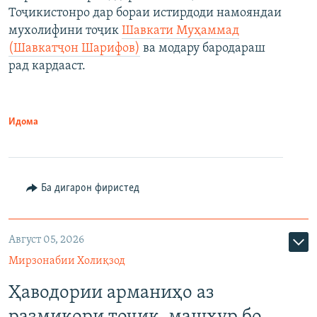
Тоҷикистонро дар бораи истирдоди намояндаи
мухолифини тоҷик
Шавкати Муҳаммад
(Шавкатҷон Шарифов)
ва модару бародараш
рад кардааст.
Идома
Ба дигарон фиристед
Август 05, 2026
Мирзонабии Холиқзод
Ҳаводории арманиҳо аз