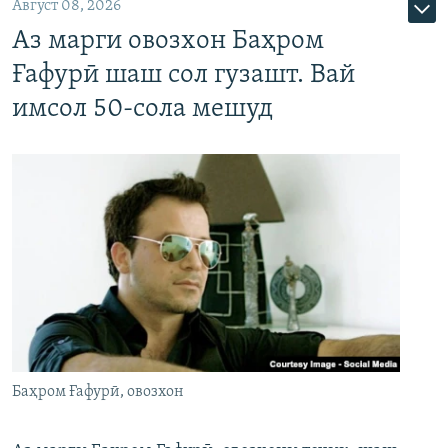
Август 08, 2026
Аз марги овозхон Баҳром
Ғафурӣ шаш сол гузашт. Вай
имсол 50-сола мешуд
Баҳром Ғафурӣ, овозхон