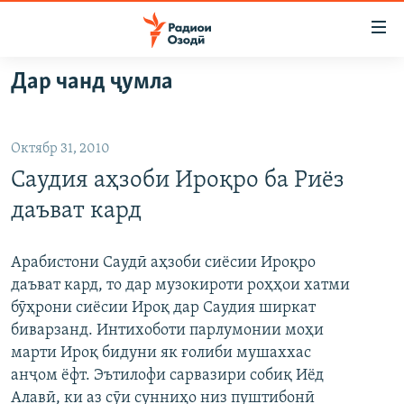
Пайвандҳои
дастрасӣ
Ҷаҳиш
Дар чанд ҷумла
ба
ГӮШАҲО
мояи
ГАПИ ОЗОД
СИЁСАТ
аслӣ
Октябр 31, 2010
РӮЗГОРИ МУҲОҶИР
Ҷаҳиш
ИҚТИСОД
Саудия аҳзоби Ироқро ба Риёз
ба
САЛОМ, ХОҲАР
ҶОМЕА
феҳристи
даъват кард
ТАҲҚИҚОТ
ҚАЗИЯИ "КРОКУС"
аслӣ
Ҷаҳиш
ҶАНГ ДАР УКРАИНА
ОСИЁИ МАРКАЗӢ
Арабистони Саудӣ аҳзоби сиёсии Ироқро
ба
даъват кард, то дар музокироти роҳҳои хатми
НАЗАРИ МАРДУМ
ФАРҲАНГ
ҷустор
бӯҳрони сиёсии Ироқ дар Саудия ширкат
ЧАНДРАСОНАӢ
МЕҲМОНИ ОЗОДӢ
БЛОГИСТОН
биварзанд. Интихоботи парлумонии моҳи
марти Ироқ бидуни як ғолиби мушаххас
РӮЙХАТҲО
ВАРЗИШ
ОЗОДӢ ОНЛАЙН
ВИДЕО
анҷом ёфт. Эътилофи сарвазири собиқ Иёд
КИТОБҲОИ ОЗОДӢ
НИГОРИСТОН
Алавӣ, ки аз сӯи сунниҳо низ пуштибонӣ