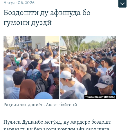
Август 06, 2026
Боздошти ду афвшуда бо
гумони дуздӣ
Раҳоии зиндониён. Акс аз бойгонӣ
Пулиси Душанбе мегӯяд, ду мардеро боздошт
кардааст, ки бар асоси қонуни афв озод шуда,