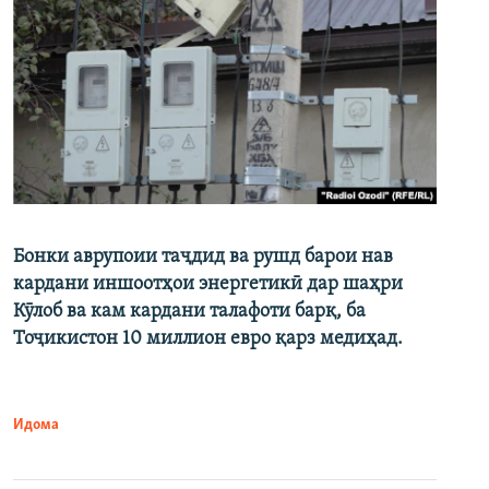
Бонки аврупоии таҷдид ва рушд барои нав
кардани иншоотҳои энергетикӣ дар шаҳри
Кӯлоб ва кам кардани талафоти барқ, ба
Тоҷикистон 10 миллион евро қарз медиҳад.
Идома