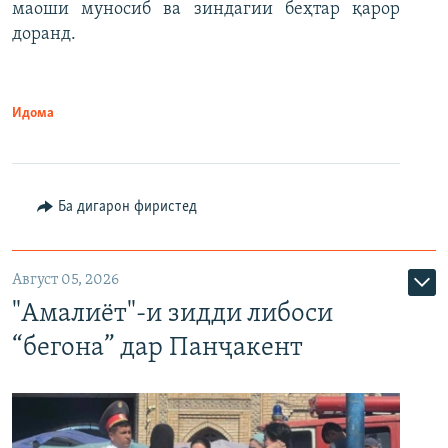
маоши муносиб ва зиндагии беҳтар қарор
доранд.
Идома
Ба дигарон фиристед
Август 05, 2026
"Амалиёт"-и зидди либоси
“бегона” дар Панҷакент