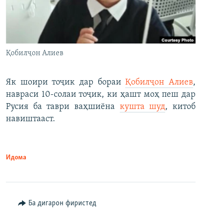
Қобилҷон Алиев
Як шоири тоҷик дар бораи
Қобилҷон Алиев
,
навраси 10-солаи тоҷик, ки ҳашт моҳ пеш дар
Русия ба таври ваҳшиёна
кушта шуд
, китоб
навиштааст.
Идома
Ба дигарон фиристед