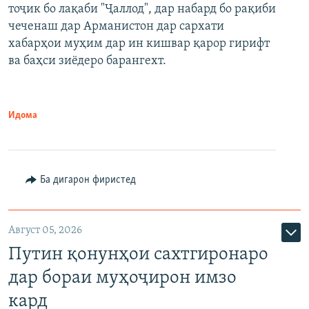
тоҷик бо лақаби "Ҷаллод", дар набард бо рақиби
480p
Auto
240p
360p
480p
чеченаш дар Арманистон дар сархати
720p
хабарҳои муҳим дар ин кишвар қарор гирифт
720p
1080p
ва баҳси зиёдеро барангехт.
1080p
Идома
Ба дигарон фиристед
Август 05, 2026
Путин қонунҳои сахтгиронаро
дар бораи муҳоҷирон имзо
кард