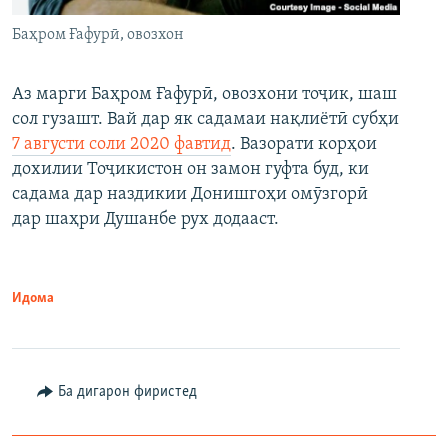
Баҳром Ғафурӣ, овозхон
Аз марги Баҳром Ғафурӣ, овозхони тоҷик, шаш
сол гузашт. Вай дар як садамаи нақлиётӣ субҳи
7 августи соли 2020 фавтид
. Вазорати корҳои
дохилии Тоҷикистон он замон гуфта буд, ки
садама дар наздикии Донишгоҳи омӯзгорӣ
дар шаҳри Душанбе рух додааст.
Идома
Ба дигарон фиристед