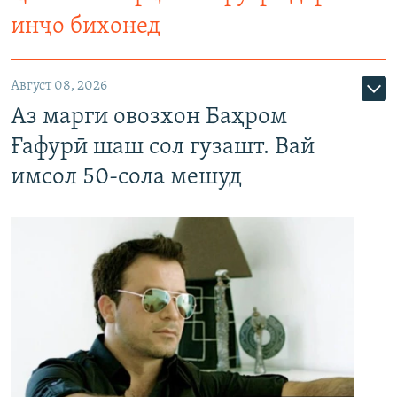
инҷо бихонед
Август 08, 2026
Аз марги овозхон Баҳром
Ғафурӣ шаш сол гузашт. Вай
имсол 50-сола мешуд