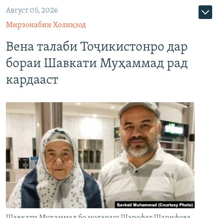
Август 05, 2026
Мирзонабии Холиқзод
Вена талаби Тоҷикистонро дар
бораи Шавкати Муҳаммад рад
кардааст