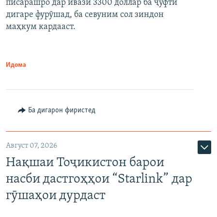
писарашро дар ивази 3300 доллар ба ҷуфти
дигаре фурӯшад, ба севуним сол зиндон
маҳкум кардааст.
Идома
Ба дигарон фиристед
Август 07, 2026
Нақшаи Тоҷикистон барои
насби дастгоҳҳои “Starlink” дар
гӯшаҳои дурдаст