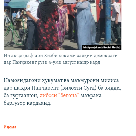
Ин аксро дафтари Ҳизби ҳокими халқии демократӣ
дар Панҷакент рӯзи 4-уми август нашр кард
Намояндагони ҳукумат ва маъмурони милиса
дар шаҳри Панҷакент (вилояти Суғд) ба зидди,
ба гуфтаашон,
либоси “бегона”
маърака
баргузор кардаанд.
Идома