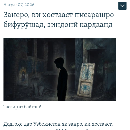
Август 07, 2026
Занеро, ки хостааст писарашро
бифурӯшад, зиндонӣ кардаанд
Тасвир аз бойгонӣ
Додгоҳе дар Узбекистон як занро, ки хостааст,