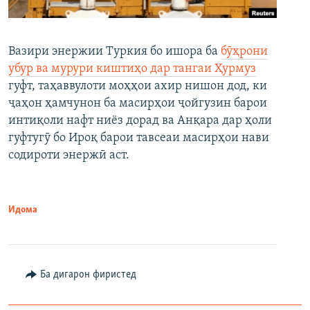
Вазири энержии Туркия бо ишора ба
бӯҳрони
убур ва мурури киштиҳо дар тангаи Ҳурмуз
гуфт, таҳаввулоти моҳҳои ахир нишон дод, ки
ҷаҳон ҳамчунон ба масирҳои ҷойгузин барои
интиқоли нафт ниёз дорад ва Анқара дар ҳоли
гуфтугӯ бо Ироқ барои тавсеаи масирҳои нави
содироти энержӣ аст.
Идома
Ба дигарон фиристед