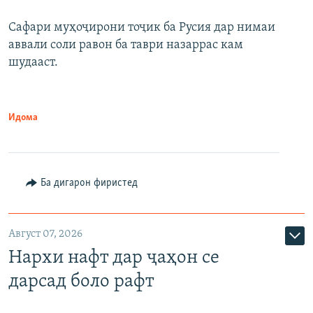
Сафари муҳоҷирони тоҷик ба Русия дар нимаи
аввали соли равон ба таври назаррас кам
шудааст.
Идома
Ба дигарон фиристед
Август 07, 2026
Нархи нафт дар ҷаҳон се
дарсад боло рафт