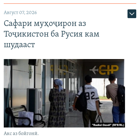
Август 07, 2026
Сафари муҳоҷирон аз
Тоҷикистон ба Русия кам
шудааст
Акс аз бойгонӣ.