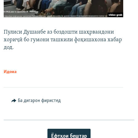
Пулиси Душанбе аз боздошти шаҳрвандони
хориҷӣ бо гумони ташкили фоҳишахона хабар
дод.
Идома
Ба дигарон фиристед
Ёфтҳои бештар