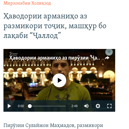
Мирзонабии Холиқзод
Ҳаводории арманиҳо аз
размикори тоҷик, машҳур бо
лақаби “Ҷаллод”
Ҳаводории арманиҳо аз пирӯзии "Ҷаллод"-и тоҷик
Феълан кор намекунад
Auto
0:00
2:49
240p
Пирӯзии Сулаймон Маҳмадов, размикори
360p