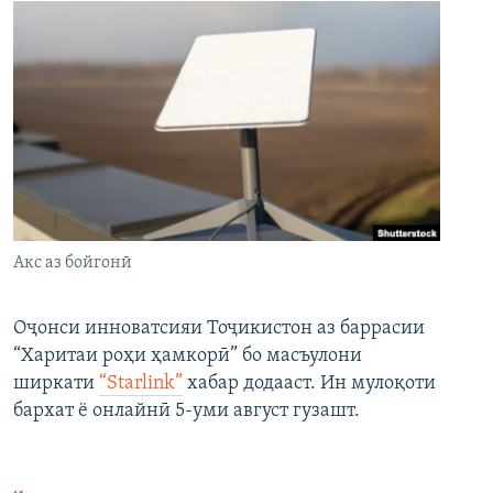
Акс аз бойгонӣ
Оҷонси инноватсияи Тоҷикистон аз баррасии
“Харитаи роҳи ҳамкорӣ” бо масъулони
ширкати
“Starlink”
хабар додааст. Ин мулоқоти
бархат ё онлайнӣ 5-уми август гузашт.