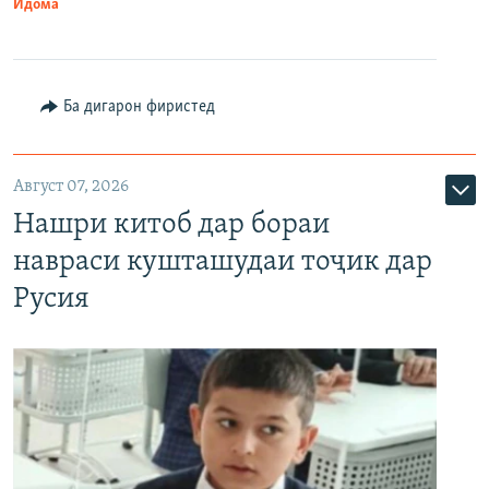
Идома
Ба дигарон фиристед
Август 07, 2026
Нашри китоб дар бораи
навраси кушташудаи тоҷик дар
Русия