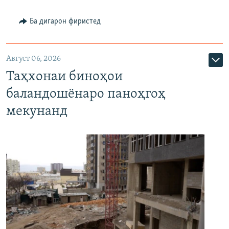
Ба дигарон фиристед
Август 06, 2026
Таҳхонаи биноҳои
баландошёнаро паноҳгоҳ
мекунанд