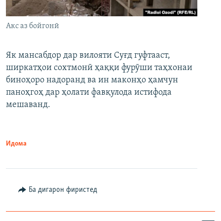
Акс аз бойгонӣ
Як мансабдор дар вилояти Суғд гуфтааст,
ширкатҳои сохтмонӣ ҳаққи фурӯши таҳхонаи
биноҳоро надоранд ва ин маконҳо ҳамчун
паноҳгоҳ дар ҳолати фавқулода истифода
мешаванд.
Идома
Ба дигарон фиристед