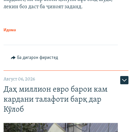
лекин боз даст ба ҷиноят заданд.
Идома
Ба дигарон фиристед
Август 06, 2026
Даҳ миллион евро барои кам
кардани талафоти барқ дар
Кӯлоб