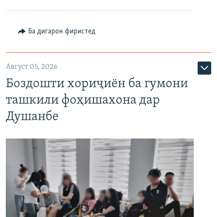
Ба дигарон фиристед
Август 05, 2026
Боздошти хориҷиён ба гумони
ташкили фоҳишахона дар
Душанбе