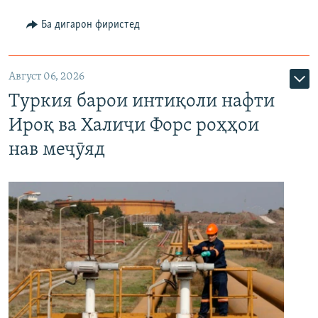
Ба дигарон фиристед
Август 06, 2026
Туркия барои интиқоли нафти
Ироқ ва Халиҷи Форс роҳҳои
нав меҷӯяд