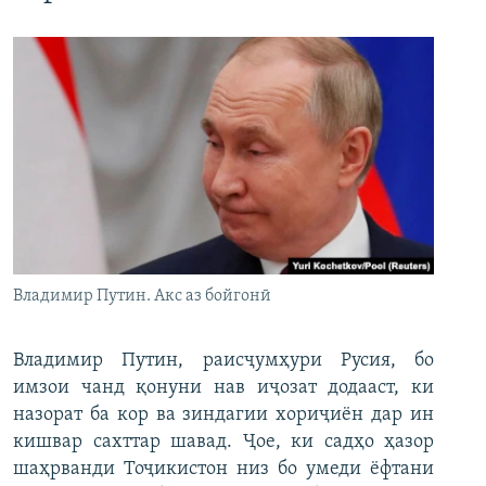
Владимир Путин. Акс аз бойгонӣ
Владимир Путин, раисҷумҳури Русия, бо
имзои чанд қонуни нав иҷозат додааст, ки
назорат ба кор ва зиндагии хориҷиён дар ин
кишвар сахттар шавад. Ҷое, ки садҳо ҳазор
шаҳрванди Тоҷикистон низ бо умеди ёфтани