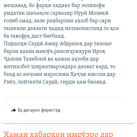
мешавад, бо фарқи андаке бар эътилофи
ГУЗОРИШҲОИ РАДИОӢ
Русский
умдатан шиъаҳои сарвазир Нурӣ Моликӣ
ғолиб омад, вале раҳбарони аҳзоб бар сари
ПАЙГИРӢ КУНЕД
ташкили давлати ҷадид натавонистанд то ҳол
ба тавофуқ даст биёбанд.
Подшоҳи Саудӣ Амир Абдуллоҳ дар талоше
барои ҳалли мавзӯъ раисиҷумҳури Ироқ
Ҷалоли Талабонӣ ва ҳамаи аҳзоби дар
интихобот ширкатварзидаро даъват кард, то
Ҳамаи сомонаҳои RFE/RL
баъд аз анҷоми маросими Ҳаҷҷи имсола дар
Риёз, пойтахти Саудӣ, гирди ҳам биоянд.
Ба дигарон фиристед
Ҳамаи хабарҳои имрӯзро дар