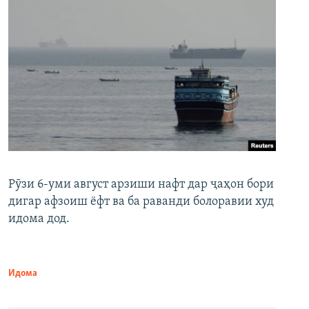
Рӯзи 6-уми август арзиши нафт дар ҷаҳон бори
дигар афзоиш ёфт ва ба раванди болоравии худ
идома дод.
Идома