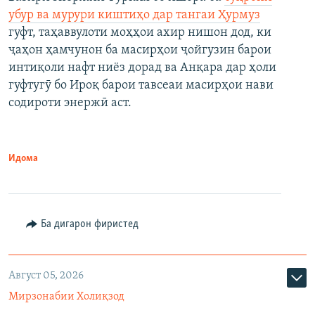
убур ва мурури киштиҳо дар тангаи Ҳурмуз
гуфт, таҳаввулоти моҳҳои ахир нишон дод, ки
ҷаҳон ҳамчунон ба масирҳои ҷойгузин барои
интиқоли нафт ниёз дорад ва Анқара дар ҳоли
гуфтугӯ бо Ироқ барои тавсеаи масирҳои нави
содироти энержӣ аст.
Идома
Ба дигарон фиристед
Август 05, 2026
Мирзонабии Холиқзод