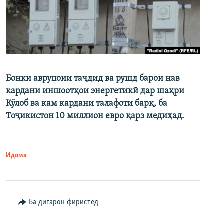
Бонки аврупоии таҷдид ва рушд барои нав
кардани иншоотҳои энергетикӣ дар шаҳри
Кӯлоб ва кам кардани талафоти барқ, ба
Тоҷикистон 10 миллион евро қарз медиҳад.
Идома
Ба дигарон фиристед