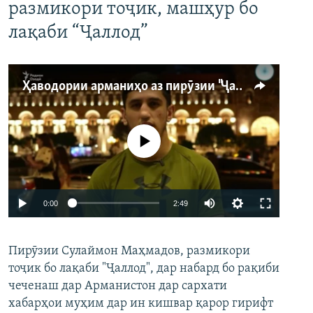
размикори тоҷик, машҳур бо
лақаби “Ҷаллод”
Ҳаводории арманиҳо аз пирӯзии "Ҷаллод"-и тоҷик
Феълан кор намекунад
Auto
0:00
2:49
240p
Пирӯзии Сулаймон Маҳмадов, размикори
360p
тоҷик бо лақаби "Ҷаллод", дар набард бо рақиби
480p
Auto
240p
360p
480p
чеченаш дар Арманистон дар сархати
720p
хабарҳои муҳим дар ин кишвар қарор гирифт
720p
1080p