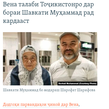
Вена талаби Тоҷикистонро дар
бораи Шавкати Муҳаммад рад
кардааст
Шавкати Муҳаммад бо модараш Шарофат Шарифова
Додгоҳи парвандаҳои ҷиноӣ дар Вена
,