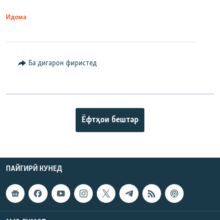
Идома
Ба дигарон фиристед
Ёфтҳои бештар
ПАЙГИРӢ КУНЕД