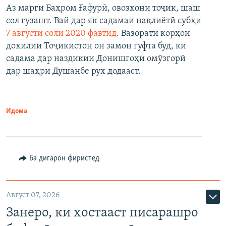
Аз марги Баҳром Ғафурӣ, овозхони тоҷик, шаш
сол гузашт. Вай дар як садамаи нақлиётӣ субҳи
7 августи соли 2020 фавтид
. Вазорати корҳои
дохилии Тоҷикистон он замон гуфта буд, ки
садама дар наздикии Донишгоҳи омӯзгорӣ
дар шаҳри Душанбе рух додааст.
Идома
Ба дигарон фиристед
Август 07, 2026
Занеро, ки хостааст писарашро