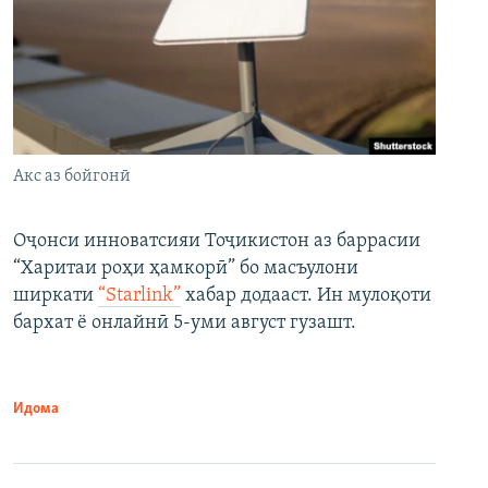
Акс аз бойгонӣ
Оҷонси инноватсияи Тоҷикистон аз баррасии
“Харитаи роҳи ҳамкорӣ” бо масъулони
ширкати
“Starlink”
хабар додааст. Ин мулоқоти
бархат ё онлайнӣ 5-уми август гузашт.
Идома