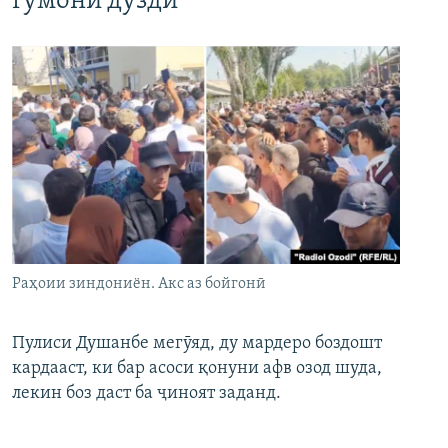
гумони дуздӣ
Раҳоии зиндониён. Акс аз бойгонӣ
Пулиси Душанбе мегӯяд, ду мардеро боздошт
кардааст, ки бар асоси қонуни афв озод шуда,
лекин боз даст ба ҷиноят заданд.