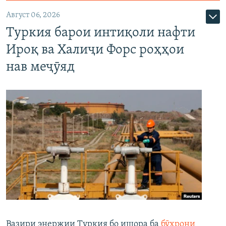
Август 06, 2026
Туркия барои интиқоли нафти
Ироқ ва Халиҷи Форс роҳҳои
нав меҷӯяд
Вазири энержии Туркия бо ишора ба
бӯҳрони