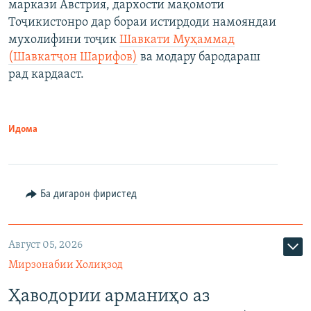
маркази Австрия, дархости мақомоти
Тоҷикистонро дар бораи истирдоди намояндаи
мухолифини тоҷик
Шавкати Муҳаммад
(Шавкатҷон Шарифов)
ва модару бародараш
рад кардааст.
Идома
Ба дигарон фиристед
Август 05, 2026
Мирзонабии Холиқзод
Ҳаводории арманиҳо аз