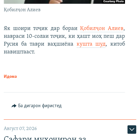
Қобилҷон Алиев
Як шоири тоҷик дар бораи
Қобилҷон Алиев
,
навраси 10-солаи тоҷик, ки ҳашт моҳ пеш дар
Русия ба таври ваҳшиёна
кушта шуд
, китоб
навиштааст.
Идома
Ба дигарон фиристед
Август 07, 2026
Сафари муҳоҷирон аз