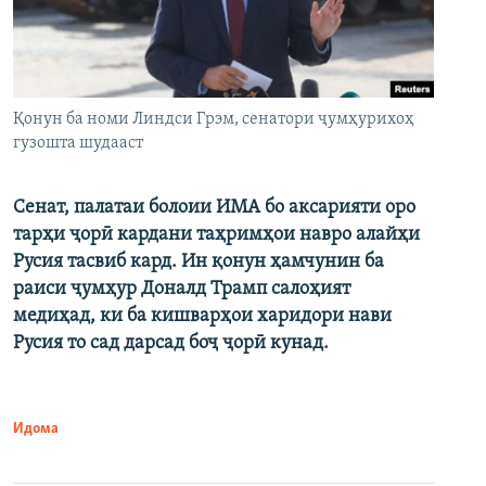
Қонун ба номи Линдси Грэм, сенатори ҷумҳурихоҳ
гузошта шудааст
Сенат, палатаи болоии ИМА бо аксарияти оро
тарҳи ҷорӣ кардани таҳримҳои навро алайҳи
Русия тасвиб кард. Ин қонун ҳамчунин ба
раиси ҷумҳур Доналд Трамп салоҳият
медиҳад, ки ба кишварҳои харидори нави
Русия то сад дарсад боҷ ҷорӣ кунад.
Идома