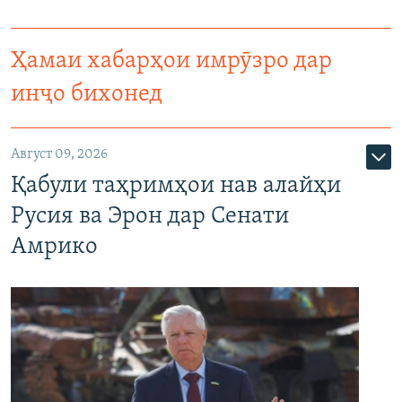
Ҳамаи хабарҳои имрӯзро дар
инҷо бихонед
Август 09, 2026
Қабули таҳримҳои нав алайҳи
Русия ва Эрон дар Сенати
Амрико