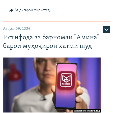
Ба дигарон фиристед
Август 09, 2026
Истифода аз барномаи "Амина"
барои муҳоҷирон ҳатмӣ шуд