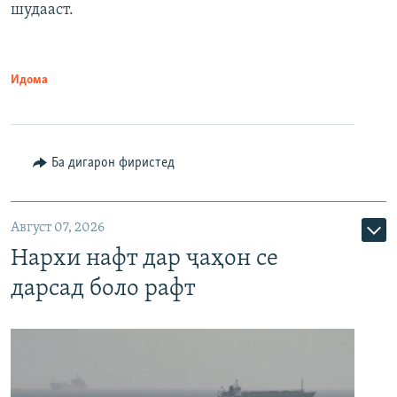
шудааст.
Идома
Ба дигарон фиристед
Август 07, 2026
Нархи нафт дар ҷаҳон се
дарсад боло рафт