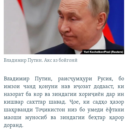
Владимир Путин. Акс аз бойгонӣ
Владимир Путин, раисҷумҳури Русия, бо
имзои чанд қонуни нав иҷозат додааст, ки
назорат ба кор ва зиндагии хориҷиён дар ин
кишвар сахттар шавад. Ҷое, ки садҳо ҳазор
шаҳрванди Тоҷикистон низ бо умеди ёфтани
маоши муносиб ва зиндагии беҳтар қарор
доранд.