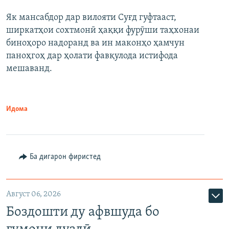
Як мансабдор дар вилояти Суғд гуфтааст,
ширкатҳои сохтмонӣ ҳаққи фурӯши таҳхонаи
биноҳоро надоранд ва ин маконҳо ҳамчун
паноҳгоҳ дар ҳолати фавқулода истифода
мешаванд.
Идома
Ба дигарон фиристед
Август 06, 2026
Боздошти ду афвшуда бо