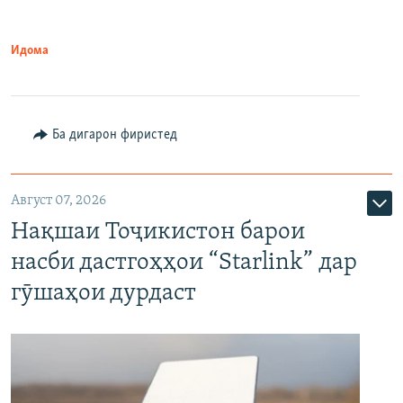
Идома
Ба дигарон фиристед
Август 07, 2026
Нақшаи Тоҷикистон барои
насби дастгоҳҳои “Starlink” дар
гӯшаҳои дурдаст