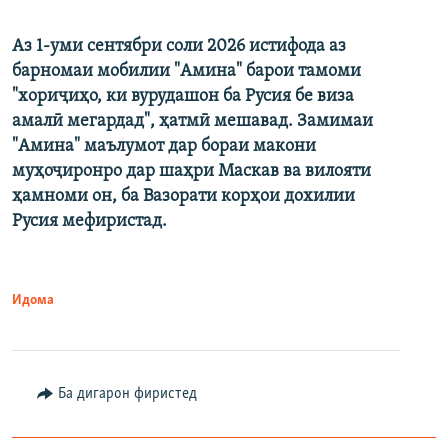
Аз 1-уми сентябри соли 2026 истифода аз
барномаи мобилии "Амина" барои тамоми
"хориҷиҳо, ки вурудашон ба Русия бе виза
амалӣ мегардад", ҳатмӣ мешавад. Замимаи
"Амина" маълумот дар бораи макони
муҳоҷиронро дар шаҳри Маскав ва вилояти
ҳамноми он, ба Вазорати корҳои дохилии
Русия мефиристад.
Идома
Ба дигарон фиристед