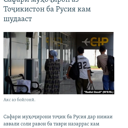
Тоҷикистон ба Русия кам
шудааст
Акс аз бойгонӣ.
Сафари муҳоҷирони тоҷик ба Русия дар нимаи
аввали соли равон ба таври назаррас кам