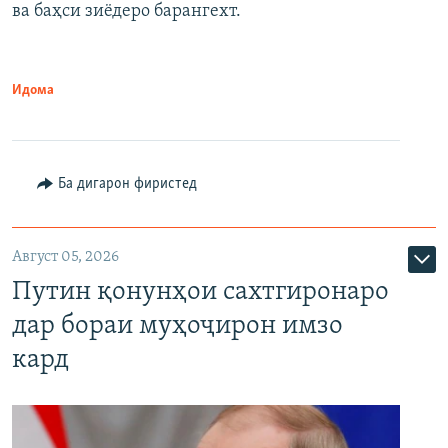
ва баҳси зиёдеро барангехт.
1080p
Идома
Ба дигарон фиристед
Август 05, 2026
Путин қонунҳои сахтгиронаро
дар бораи муҳоҷирон имзо
кард