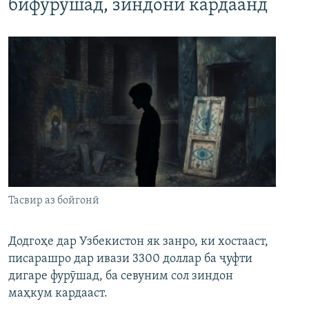
бифурӯшад, зиндонӣ кардаанд
Тасвир аз бойгонӣ
Додгоҳе дар Узбекистон як занро, ки хостааст,
писарашро дар ивази 3300 доллар ба ҷуфти
дигаре фурӯшад, ба севуним сол зиндон
маҳкум кардааст.