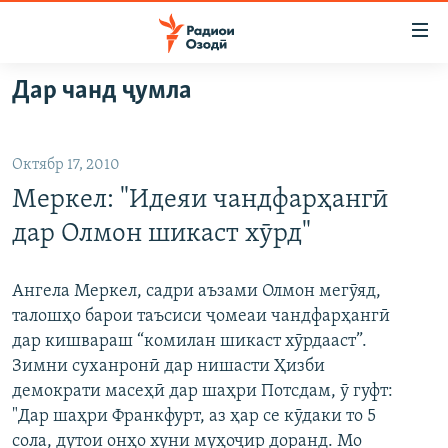
Пайвандҳои
дастрасӣ
Ҷаҳиш
Дар чанд ҷумла
ба
ГӮШАҲО
мояи
ГАПИ ОЗОД
СИЁСАТ
аслӣ
Октябр 17, 2010
РӮЗГОРИ МУҲОҶИР
Ҷаҳиш
ИҚТИСОД
Меркел: "Идеяи чандфарҳангӣ
ба
САЛОМ, ХОҲАР
ҶОМЕА
феҳристи
дар Олмон шикаст хӯрд"
ТАҲҚИҚОТ
ҚАЗИЯИ "КРОКУС"
аслӣ
Ҷаҳиш
ҶАНГ ДАР УКРАИНА
ОСИЁИ МАРКАЗӢ
Ангела Меркел, садри аъзами Олмон мегӯяд,
ба
талошҳо барои таъсиси ҷомеаи чандфарҳангӣ
НАЗАРИ МАРДУМ
ФАРҲАНГ
ҷустор
дар кишвараш “комилан шикаст хӯрдааст”.
ЧАНДРАСОНАӢ
МЕҲМОНИ ОЗОДӢ
БЛОГИСТОН
Зимни суханронӣ дар нишасти Ҳизби
демократи масеҳӣ дар шаҳри Потсдам, ӯ гуфт:
РӮЙХАТҲО
ВАРЗИШ
ОЗОДӢ ОНЛАЙН
ВИДЕО
"Дар шаҳри Франкфурт, аз ҳар се кӯдаки то 5
КИТОБҲОИ ОЗОДӢ
НИГОРИСТОН
сола, дутои онҳо хуни муҳоҷир доранд. Мо