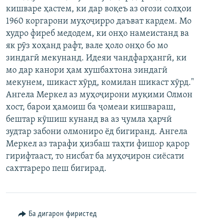
кишваре ҳастем, ки дар воқеъ аз оғози солҳои
ГУЗОРИШҲОИ РАДИОӢ
Русский
1960 коргарони муҳоҷирро даъват кардем. Мо
худро фиреб медодем, ки онҳо намеистанд ва
ПАЙГИРӢ КУНЕД
як рӯз хоҳанд рафт, вале ҳоло онҳо бо мо
зиндагӣ мекунанд. Идеяи чандфарҳангӣ, ки
мо дар канори ҳам хушбахтона зиндагӣ
мекунем, шикаст хӯрд, комилан шикаст хӯрд."
Ангела Меркел аз муҳоҷирони муқими Олмон
хост, барои ҳамоиш ба ҷомеаи кишвараш,
Ҳамаи сомонаҳои RFE/RL
бештар кӯшиш кунанд ва аз ҷумла ҳарчӣ
зудтар забони олмониро ёд бигиранд. Ангела
Меркел аз тарафи ҳизбаш таҳти фишор қарор
гирифтааст, то нисбат ба муҳоҷирон сиёсати
сахттареро пеш бигирад.
Ба дигарон фиристед