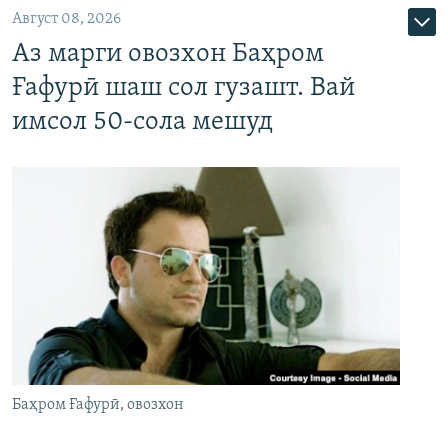
Август 08, 2026
Аз марги овозхон Баҳром
Ғафурӣ шаш сол гузашт. Вай
имсол 50-сола мешуд
Баҳром Ғафурӣ, овозхон