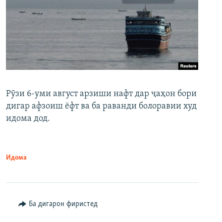
Рӯзи 6-уми август арзиши нафт дар ҷаҳон бори
дигар афзоиш ёфт ва ба раванди болоравии худ
идома дод.
Идома
Ба дигарон фиристед