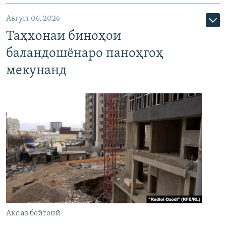
Август 06, 2026
Таҳхонаи биноҳои
баландошёнаро паноҳгоҳ
мекунанд
Акс аз бойгонӣ