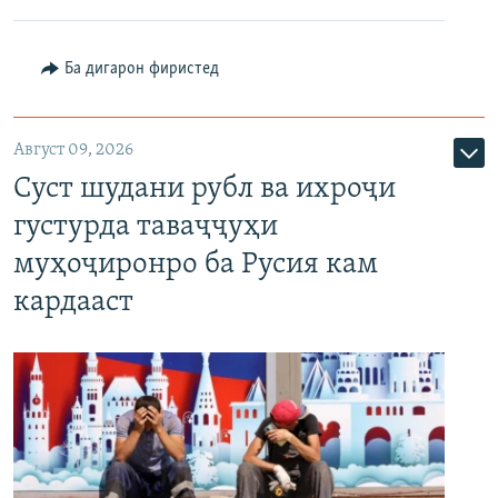
Ба дигарон фиристед
Август 09, 2026
Суст шудани рубл ва ихроҷи
густурда таваҷҷуҳи
муҳоҷиронро ба Русия кам
кардааст