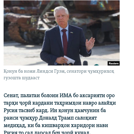
Қонун ба номи Линдси Грэм, сенатори ҷумҳурихоҳ
гузошта шудааст
Сенат, палатаи болоии ИМА бо аксарияти оро
тарҳи ҷорӣ кардани таҳримҳои навро алайҳи
Русия тасвиб кард. Ин қонун ҳамчунин ба
раиси ҷумҳур Доналд Трамп салоҳият
медиҳад, ки ба кишварҳои харидори нави
Русия то сад дарсад боҷ ҷорӣ кунад.