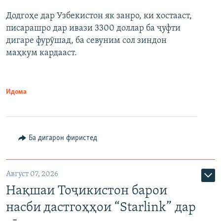
Додгоҳе дар Узбекистон як занро, ки хостааст,
писарашро дар ивази 3300 доллар ба ҷуфти
дигаре фурӯшад, ба севуним сол зиндон
маҳкум кардааст.
Идома
Ба дигарон фиристед
Август 07, 2026
Нақшаи Тоҷикистон барои
насби дастгоҳҳои “Starlink” дар