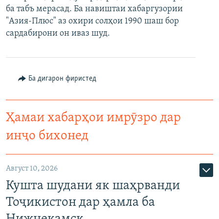
ба табъ мерасад. Ба навиштаи хабаргузории
ГУЗОРИШҲОИ РАДИОӢ
Русский
"Азия-Плюс" аз охири солҳои 1990 шаш бор
сардабирони он иваз шуд.
ПАЙГИРӢ КУНЕД
Ба дигарон фиристед
Ҳамаи сомонаҳои RFE/RL
Ҳамаи хабарҳои имрӯзро дар
инҷо бихонед
Август 10, 2026
Кушта шудани як шаҳрванди
Тоҷикистон дар ҳамла ба