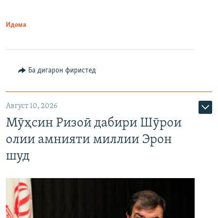
Идома
Ба дигарон фиристед
Август 10, 2026
Мӯҳсин Ризоӣ дабири Шӯрои
олии амнияти миллии Эрон
шуд