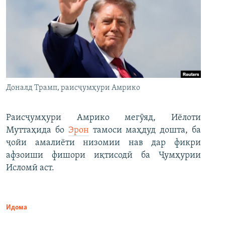
Доналд Трамп, раисҷумҳури Амрико
Раисҷумҳури Амрико мегӯяд, Иёлоти
Муттаҳида бо
Эрон
тамоси маҳдуд дошта, ба
ҷойи амалиёти низомии нав дар фикри
афзоиши фишори иқтисодӣ ба Ҷумҳурии
Исломӣ аст.
Идома