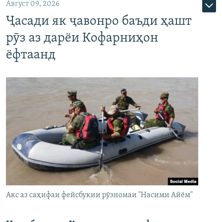
Август 09, 2026
Ҷасади як ҷавонро баъди ҳашт
рӯз аз дарёи Кофарниҳон
ёфтаанд
Акс аз саҳифаи фейсбукии рӯзномаи "Насими Айём"