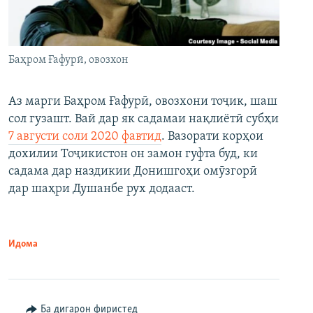
Баҳром Ғафурӣ, овозхон
Аз марги Баҳром Ғафурӣ, овозхони тоҷик, шаш
сол гузашт. Вай дар як садамаи нақлиётӣ субҳи
7 августи соли 2020 фавтид
. Вазорати корҳои
дохилии Тоҷикистон он замон гуфта буд, ки
садама дар наздикии Донишгоҳи омӯзгорӣ
дар шаҳри Душанбе рух додааст.
Идома
Ба дигарон фиристед