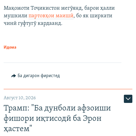
Мақомоти Тоҷикистон мегӯянд, барои ҳалли
мушкили
партовҳои маишӣ
, бо як ширкати
чинӣ гуфтугӯ кардаанд.
Идома
Ба дигарон фиристед
Август 10, 2026
Трамп: "Ба дунболи афзоиши
фишори иқтисодӣ ба Эрон
ҳастем"