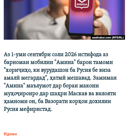
Аз 1-уми сентябри соли 2026 истифода аз
барномаи мобилии "Амина" барои тамоми
"хориҷиҳо, ки вурудашон ба Русия бе виза
амалӣ мегардад", ҳатмӣ мешавад. Замимаи
"Амина" маълумот дар бораи макони
муҳоҷиронро дар шаҳри Маскав ва вилояти
ҳамноми он, ба Вазорати корҳои дохилии
Русия мефиристад.
Идома