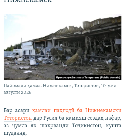
Нижнекамск
Пайомади ҳамла. Нижнекамск, Тотористон, 10-уми
августи 2026
Бар асари
ҳамлаи паҳподӣ ба Нижнекамски
Тотористон
дар Русия ба камияш сездаҳ нафар,
аз ҷумла як шаҳрванди Тоҷикистон, кушта
шудаанд.