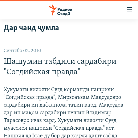
Пайвандҳои
дастрасӣ
Ҷаҳиш
Дар чанд ҷумла
ба
ГӮШАҲО
мояи
ГАПИ ОЗОД
СИЁСАТ
аслӣ
Сентябр 02, 2010
РӮЗГОРИ МУҲОҶИР
Ҷаҳиш
ИҚТИСОД
Шашумин табдили сардабири
ба
САЛОМ, ХОҲАР
ҶОМЕА
феҳристи
"Согдийская правда"
ТАҲҚИҚОТ
ҚАЗИЯИ "КРОКУС"
аслӣ
Ҷаҳиш
ҶАНГ ДАР УКРАИНА
ОСИЁИ МАРКАЗӢ
Ҳукумати вилояти Суғд корманди нашрияи
ба
"Согдийская правда", Мирзоаъзам Мақсудовро
НАЗАРИ МАРДУМ
ФАРҲАНГ
ҷустор
сардабири ин ҳафтанома таъин кард. Мақсудов
ЧАНДРАСОНАӢ
МЕҲМОНИ ОЗОДӢ
БЛОГИСТОН
дар ин мақом сардабири пешин Владимир
Тарасовро иваз кард. Ҳукумати вилояти Суғд
РӮЙХАТҲО
ВАРЗИШ
ОЗОДӢ ОНЛАЙН
ВИДЕО
муассиси нашрияи "Согдийская правда" аст.
КИТОБҲОИ ОЗОДӢ
НИГОРИСТОН
Нашрия ҳафтае ду бор дар ҳаҷми ҳашт сафҳа