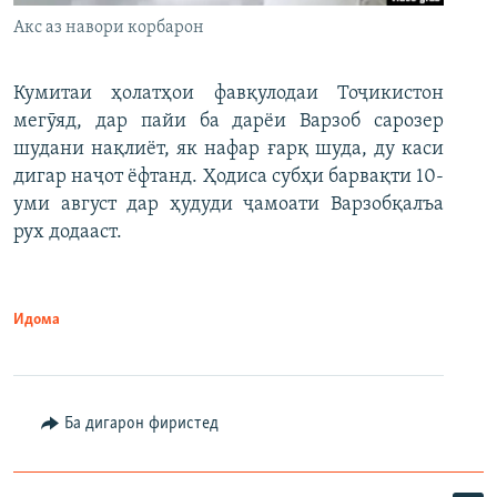
Акс аз навори корбарон
Кумитаи ҳолатҳои фавқулодаи Тоҷикистон
мегӯяд, дар пайи ба дарёи Варзоб сарозер
шудани нақлиёт, як нафар ғарқ шуда, ду каси
дигар наҷот ёфтанд. Ҳодиса субҳи барвақти 10-
уми август дар ҳудуди ҷамоати Варзобқалъа
рух додааст.
Идома
Ба дигарон фиристед