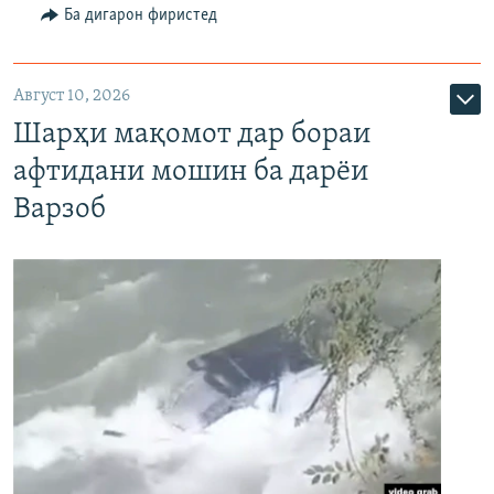
Ба дигарон фиристед
Август 10, 2026
Шарҳи мақомот дар бораи
афтидани мошин ба дарёи
Варзоб