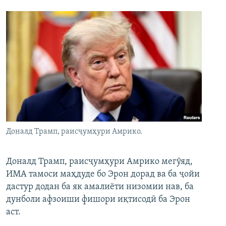
Доналд Трамп, раисҷумҳури Амрико.
Доналд Трамп, раисҷумҳури Амрико мегӯяд,
ИМА тамоси маҳдуде бо Эрон дорад ва ба ҷойи
дастур додан ба як амалиёти низомии нав, ба
дунболи афзоиши фишори иқтисодӣ ба Эрон
аст.