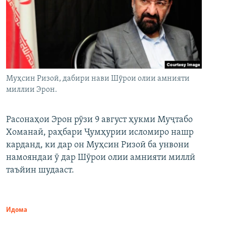
Муҳсин Ризоӣ, дабири нави Шӯрои олии амнияти
миллии Эрон.
Расонаҳои Эрон рӯзи 9 август ҳукми Муҷтабо
Хоманаӣ, раҳбари Ҷумҳурии исломиро нашр
карданд, ки дар он Муҳсин Ризоӣ ба унвони
намояндаи ӯ дар Шӯрои олии амнияти миллӣ
таъйин шудааст.
Идома