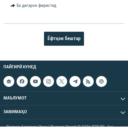
Ба дигарон фиристед
Ёфтҳои бештар
ПАЙГИРӢ КУНЕД
МАЪЛУМОТ
ЗАМИМАҲО
Радиои Аврупои Озод / Радиои Озодӣ © 2026 RFE/RL. Inc.