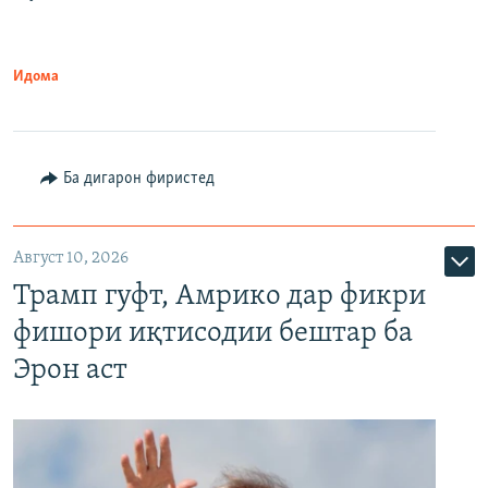
Идома
Ба дигарон фиристед
Август 10, 2026
Трамп гуфт, Амрико дар фикри
фишори иқтисодии бештар ба
Эрон аст