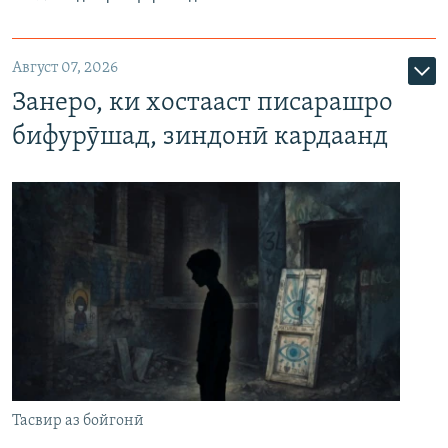
Август 07, 2026
Занеро, ки хостааст писарашро
бифурӯшад, зиндонӣ кардаанд
Тасвир аз бойгонӣ