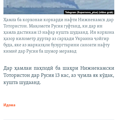
Ҳамла ба корхонаи коркарди нафти Нижнекамск дар
Тотористон. Мақомоти Русия гуфтанд, ки дар ин
ҳамла дастикам 13 нафар кушта шудаанд. Ин корхона
ҳазор километр дуртар аз сарҳади Украина ҷойгир
буда, яке аз марказҳои бузургтарини саноати нафту
кимиё дар Русия ба шумор меравад
Дар ҳамлаи паҳподӣ ба шаҳри Нижнекамски
Тотористон дар Русия 13 кас, аз ҷумла як кӯдак,
кушта шудаанд.
Идома