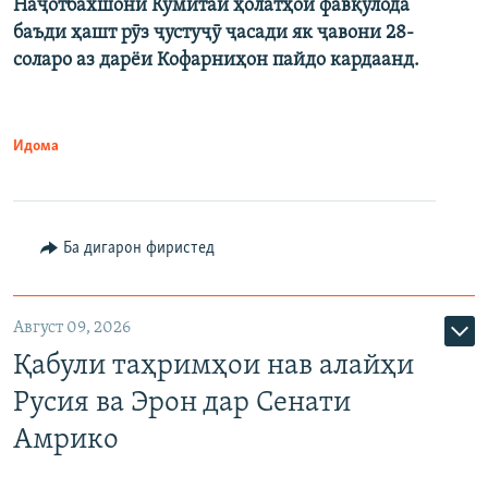
Наҷотбахшони Кумитаи ҳолатҳои фавқулода
баъди ҳашт рӯз ҷустуҷӯ ҷасади як ҷавони 28-
соларо аз дарёи Кофарниҳон пайдо кардаанд.
Идома
Ба дигарон фиристед
Август 09, 2026
Қабули таҳримҳои нав алайҳи
Русия ва Эрон дар Сенати
Амрико