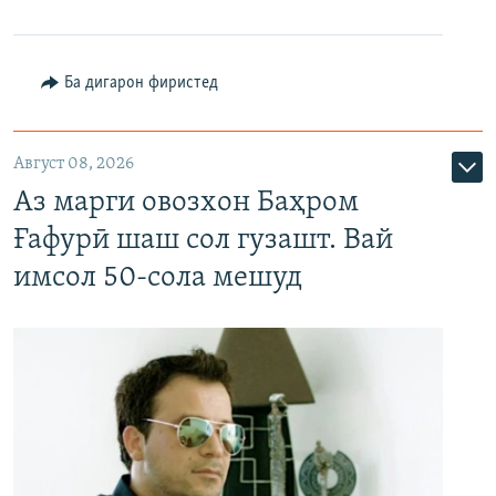
Ба дигарон фиристед
Август 08, 2026
Аз марги овозхон Баҳром
Ғафурӣ шаш сол гузашт. Вай
имсол 50-сола мешуд