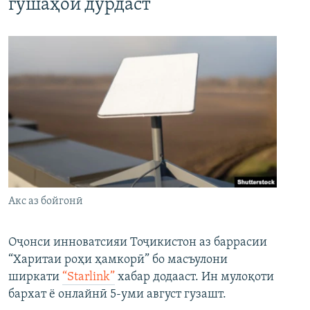
гӯшаҳои дурдаст
Акс аз бойгонӣ
Оҷонси инноватсияи Тоҷикистон аз баррасии
“Харитаи роҳи ҳамкорӣ” бо масъулони
ширкати
“Starlink”
хабар додааст. Ин мулоқоти
бархат ё онлайнӣ 5-уми август гузашт.