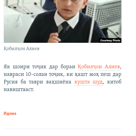
Қобилҷон Алиев
Як шоири тоҷик дар бораи
Қобилҷон Алиев
,
навраси 10-солаи тоҷик, ки ҳашт моҳ пеш дар
Русия ба таври ваҳшиёна
кушта шуд
, китоб
навиштааст.
Идома