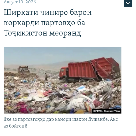
Август 10, 2026
Ширкати чиниро барои
коркарди партовҳо ба
Тоҷикистон меоранд
Яке аз партовгоҳҳо дар канори шаҳри Душанбе. Акс
аз бойгонӣ