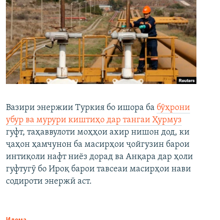
Вазири энержии Туркия бо ишора ба
бӯҳрони
убур ва мурури киштиҳо дар тангаи Ҳурмуз
гуфт, таҳаввулоти моҳҳои ахир нишон дод, ки
ҷаҳон ҳамчунон ба масирҳои ҷойгузин барои
интиқоли нафт ниёз дорад ва Анқара дар ҳоли
гуфтугӯ бо Ироқ барои тавсеаи масирҳои нави
содироти энержӣ аст.