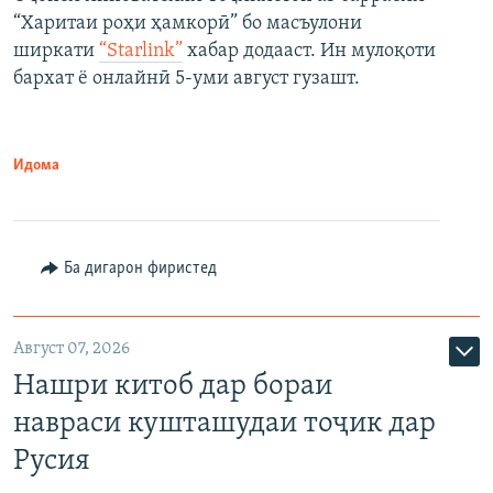
“Харитаи роҳи ҳамкорӣ” бо масъулони
ширкати
“Starlink”
хабар додааст. Ин мулоқоти
бархат ё онлайнӣ 5-уми август гузашт.
Идома
Ба дигарон фиристед
Август 07, 2026
Нашри китоб дар бораи
навраси кушташудаи тоҷик дар
Русия