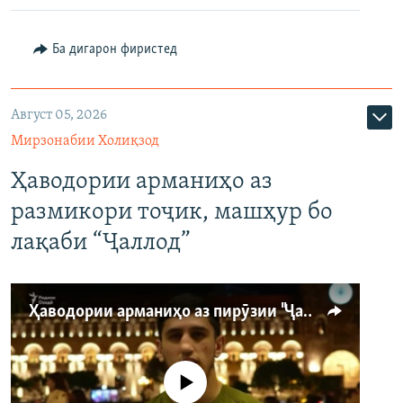
Ба дигарон фиристед
Август 05, 2026
Мирзонабии Холиқзод
Ҳаводории арманиҳо аз
размикори тоҷик, машҳур бо
лақаби “Ҷаллод”
Ҳаводории арманиҳо аз пирӯзии "Ҷаллод"-и тоҷик
Феълан кор намекунад