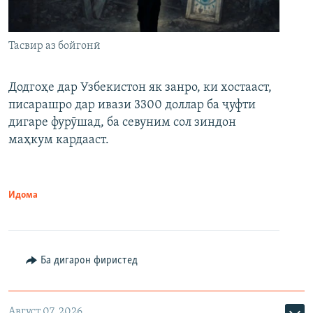
Тасвир аз бойгонӣ
Додгоҳе дар Узбекистон як занро, ки хостааст,
писарашро дар ивази 3300 доллар ба ҷуфти
дигаре фурӯшад, ба севуним сол зиндон
маҳкум кардааст.
Идома
Ба дигарон фиристед
Август 07, 2026