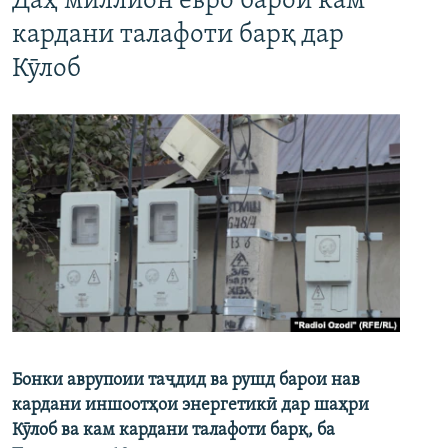
Даҳ миллион евро барои кам
кардани талафоти барқ дар
Кӯлоб
Бонки аврупоии таҷдид ва рушд барои нав
кардани иншоотҳои энергетикӣ дар шаҳри
Кӯлоб ва кам кардани талафоти барқ, ба