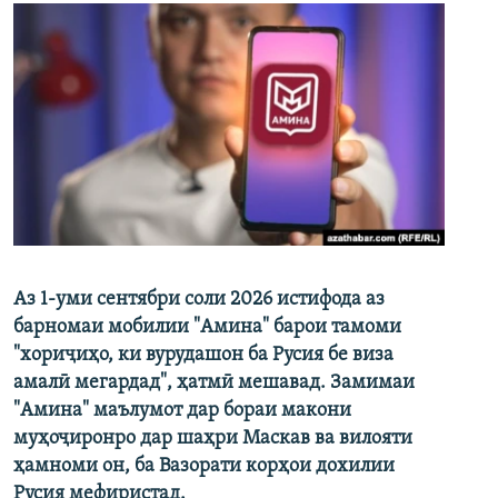
Аз 1-уми сентябри соли 2026 истифода аз
барномаи мобилии "Амина" барои тамоми
"хориҷиҳо, ки вурудашон ба Русия бе виза
амалӣ мегардад", ҳатмӣ мешавад. Замимаи
"Амина" маълумот дар бораи макони
муҳоҷиронро дар шаҳри Маскав ва вилояти
ҳамноми он, ба Вазорати корҳои дохилии
Русия мефиристад.