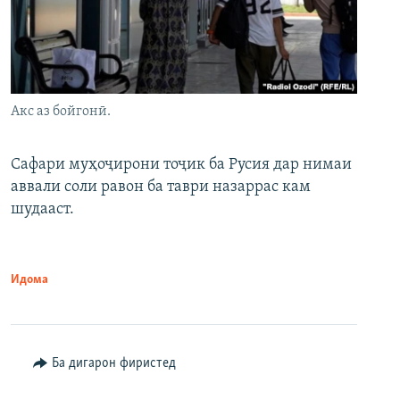
Акс аз бойгонӣ.
Сафари муҳоҷирони тоҷик ба Русия дар нимаи
аввали соли равон ба таври назаррас кам
шудааст.
Идома
Ба дигарон фиристед