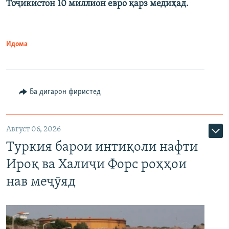
Тоҷикистон 10 миллион евро қарз медиҳад.
Идома
Ба дигарон фиристед
Август 06, 2026
Туркия барои интиқоли нафти
Ироқ ва Халиҷи Форс роҳҳои
нав меҷӯяд