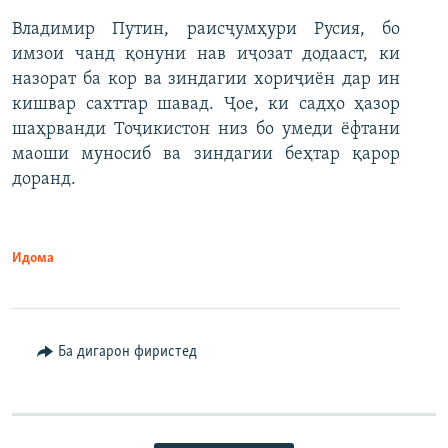
Владимир Путин, раисҷумҳури Русия, бо
имзои чанд қонуни нав иҷозат додааст, ки
назорат ба кор ва зиндагии хориҷиён дар ин
кишвар сахттар шавад. Ҷое, ки садҳо ҳазор
шаҳрванди Тоҷикистон низ бо умеди ёфтани
маоши муносиб ва зиндагии беҳтар қарор
доранд.
Идома
Ба дигарон фиристед