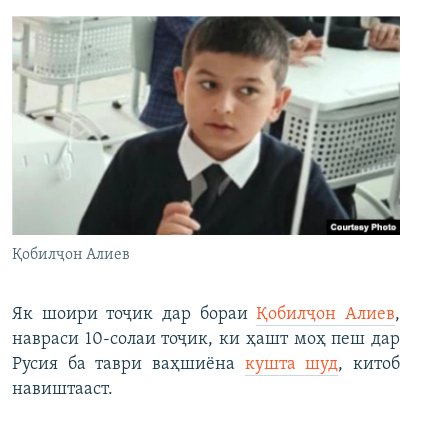
Қобилҷон Алиев
Як шоири тоҷик дар бораи
Қобилҷон Алиев
,
навраси 10-солаи тоҷик, ки ҳашт моҳ пеш дар
Русия ба таври ваҳшиёна
кушта шуд
, китоб
навиштааст.