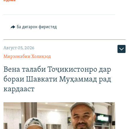
Идома
Ба дигарон фиристед
Август 05, 2026
Мирзонабии Холиқзод
Вена талаби Тоҷикистонро дар
бораи Шавкати Муҳаммад рад
кардааст