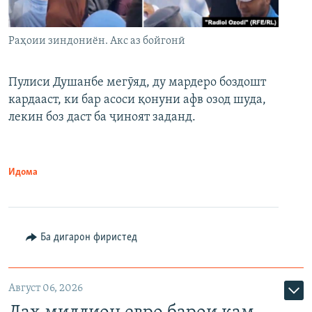
Раҳоии зиндониён. Акс аз бойгонӣ
Пулиси Душанбе мегӯяд, ду мардеро боздошт
кардааст, ки бар асоси қонуни афв озод шуда,
лекин боз даст ба ҷиноят заданд.
Идома
Ба дигарон фиристед
Август 06, 2026