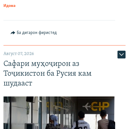
Идома
Ба дигарон фиристед
Август 07, 2026
Сафари муҳоҷирон аз
Тоҷикистон ба Русия кам
шудааст