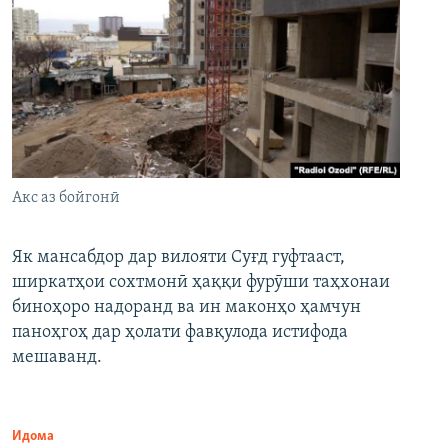
Акс аз бойгонӣ
Як мансабдор дар вилояти Суғд гуфтааст,
ширкатҳои сохтмонӣ ҳаққи фурӯши таҳхонаи
биноҳоро надоранд ва ин маконҳо ҳамчун
паноҳгоҳ дар ҳолати фавқулода истифода
мешаванд.
Идома