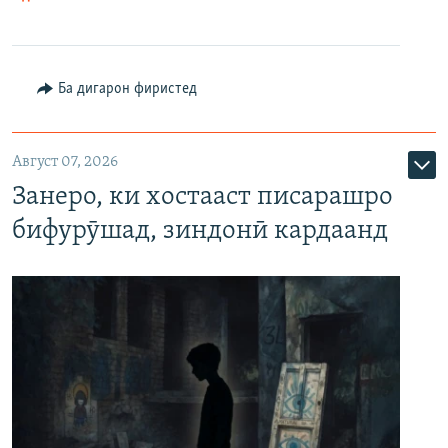
Ба дигарон фиристед
Август 07, 2026
Занеро, ки хостааст писарашро
бифурӯшад, зиндонӣ кардаанд