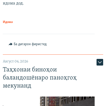
идома дод.
Идома
Ба дигарон фиристед
Август 06, 2026
Таҳхонаи биноҳои
баландошёнаро паноҳгоҳ
мекунанд