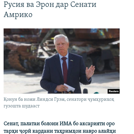
Русия ва Эрон дар Сенати
Амрико
Қонун ба номи Линдси Грэм, сенатори ҷумҳурихоҳ
гузошта шудааст
Сенат, палатаи болоии ИМА бо аксарияти оро
тарҳи ҷорӣ кардани таҳримҳои навро алайҳи