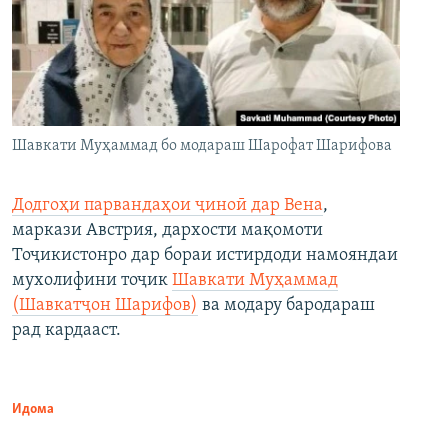
Шавкати Муҳаммад бо модараш Шарофат Шарифова
Додгоҳи парвандаҳои ҷиноӣ дар Вена
,
маркази Австрия, дархости мақомоти
Тоҷикистонро дар бораи истирдоди намояндаи
мухолифини тоҷик
Шавкати Муҳаммад
(Шавкатҷон Шарифов)
ва модару бародараш
рад кардааст.
Идома