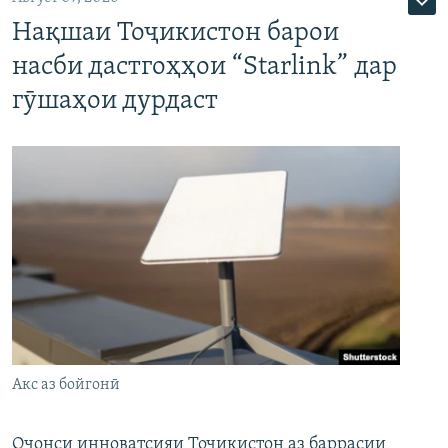
Нақшаи Тоҷикистон барои
насби дастгоҳҳои “Starlink” дар
гӯшаҳои дурдаст
Акс аз бойгонӣ
Оҷонси инноватсияи Тоҷикистон аз баррасии