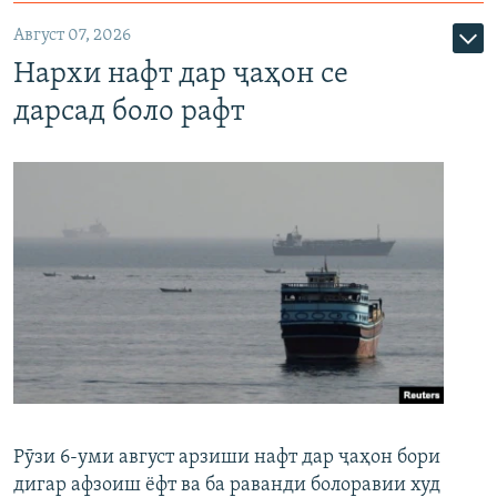
Август 07, 2026
Нархи нафт дар ҷаҳон се
дарсад боло рафт
Рӯзи 6-уми август арзиши нафт дар ҷаҳон бори
дигар афзоиш ёфт ва ба раванди болоравии худ