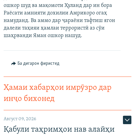
ошкор шуд ва мақомоти Ҳуланд дар ин бора
ГУЗОРИШҲОИ РАДИОӢ
Русский
Раёсати амнияти дохилии Амрикоро огаҳ
намуданд. Ва аммо дар ҷараёни тафтиш ягон
ПАЙГИРӢ КУНЕД
далели таҳияи ҳамлаи террористӣ аз сӯи
шаҳрванди Яман ошкор нашуд.
Ба дигарон фиристед
Ҳамаи сомонаҳои RFE/RL
Ҳамаи хабарҳои имрӯзро дар
инҷо бихонед
Август 09, 2026
Қабули таҳримҳои нав алайҳи