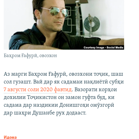
Баҳром Ғафурӣ, овозхон
Аз марги Баҳром Ғафурӣ, овозхони тоҷик, шаш
сол гузашт. Вай дар як садамаи нақлиётӣ субҳи
7 августи соли 2020 фавтид
. Вазорати корҳои
дохилии Тоҷикистон он замон гуфта буд, ки
садама дар наздикии Донишгоҳи омӯзгорӣ
дар шаҳри Душанбе рух додааст.
Идома