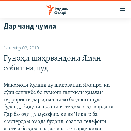
Пайвандҳои
дастрасӣ
Ҷаҳиш
Дар чанд ҷумла
ба
ГӮШАҲО
мояи
ГАПИ ОЗОД
СИЁСАТ
аслӣ
Сентябр 02, 2010
РӮЗГОРИ МУҲОҶИР
Ҷаҳиш
ИҚТИСОД
Гуноҳи шаҳрвандони Яман
ба
САЛОМ, ХОҲАР
ҶОМЕА
феҳристи
собит нашуд
ТАҲҚИҚОТ
ҚАЗИЯИ "КРОКУС"
аслӣ
Ҷаҳиш
ҶАНГ ДАР УКРАИНА
ОСИЁИ МАРКАЗӢ
Мақомоти Ҳуланд ду шаҳрванди Яманро, ки
ба
рӯзи сешанбе бо гумони ташкили ҳамлаи
НАЗАРИ МАРДУМ
ФАРҲАНГ
ҷустор
террористӣ дар ҳавопаймо боздошт шуда
ЧАНДРАСОНАӢ
МЕҲМОНИ ОЗОДӢ
БЛОГИСТОН
буданд, бидуни эълони иттиҳом раҳо карданд.
Дар бағоҷи ду мусофир, ки аз Чикаго ба
РӮЙХАТҲО
ВАРЗИШ
ОЗОДӢ ОНЛАЙН
ВИДЕО
Амстердам омада буданд, соат ва телефони
КИТОБҲОИ ОЗОДӢ
НИГОРИСТОН
дастии бо ҳам пайваста ва се корди калон