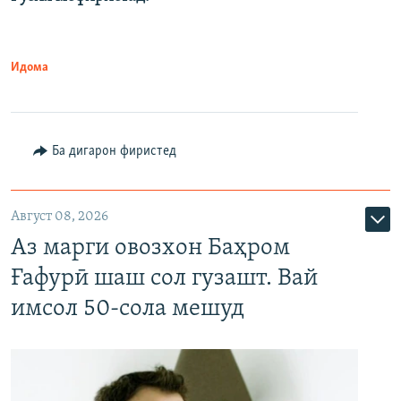
Идома
Ба дигарон фиристед
Август 08, 2026
Аз марги овозхон Баҳром
Ғафурӣ шаш сол гузашт. Вай
имсол 50-сола мешуд