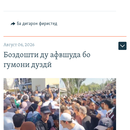
Ба дигарон фиристед
Август 06, 2026
Боздошти ду афвшуда бо
гумони дуздӣ