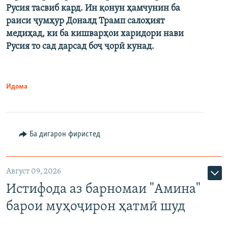
Русия тасвиб кард. Ин қонун ҳамчунин ба
раиси ҷумҳур Доналд Трамп салоҳият
медиҳад, ки ба кишварҳои харидори нави
Русия то сад дарсад боҷ ҷорӣ кунад.
Идома
Ба дигарон фиристед
Август 09, 2026
Истифода аз барномаи "Амина"
барои муҳоҷирон ҳатмӣ шуд