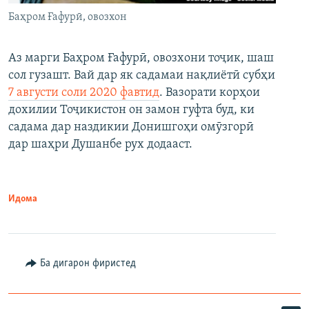
Баҳром Ғафурӣ, овозхон
Аз марги Баҳром Ғафурӣ, овозхони тоҷик, шаш
сол гузашт. Вай дар як садамаи нақлиётӣ субҳи
7 августи соли 2020 фавтид
. Вазорати корҳои
дохилии Тоҷикистон он замон гуфта буд, ки
садама дар наздикии Донишгоҳи омӯзгорӣ
дар шаҳри Душанбе рух додааст.
Идома
Ба дигарон фиристед