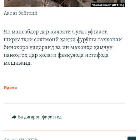
Акс аз бойгонӣ
Як мансабдор дар вилояти Суғд гуфтааст,
ширкатҳои сохтмонӣ ҳаққи фурӯши таҳхонаи
биноҳоро надоранд ва ин маконҳо ҳамчун
паноҳгоҳ дар ҳолати фавқулода истифода
мешаванд.
Идома
Ба дигарон фиристед