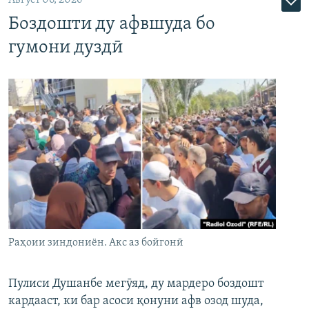
Август 06, 2026
Боздошти ду афвшуда бо
гумони дуздӣ
Раҳоии зиндониён. Акс аз бойгонӣ
Пулиси Душанбе мегӯяд, ду мардеро боздошт
кардааст, ки бар асоси қонуни афв озод шуда,