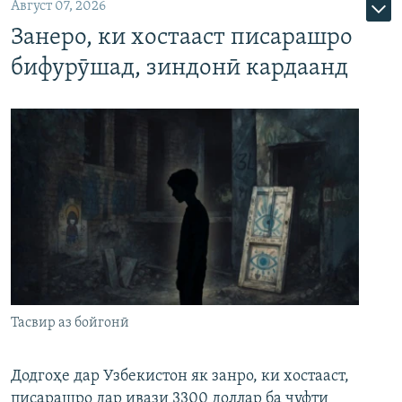
Август 07, 2026
Занеро, ки хостааст писарашро
бифурӯшад, зиндонӣ кардаанд
Тасвир аз бойгонӣ
Додгоҳе дар Узбекистон як занро, ки хостааст,
писарашро дар ивази 3300 доллар ба ҷуфти