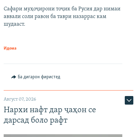
Сафари муҳоҷирони тоҷик ба Русия дар нимаи
аввали соли равон ба таври назаррас кам
шудааст.
Идома
Ба дигарон фиристед
Август 07, 2026
Нархи нафт дар ҷаҳон се
дарсад боло рафт