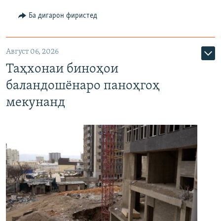
Ба дигарон фиристед
Август 06, 2026
Таҳхонаи биноҳои
баландошёнаро паноҳгоҳ
мекунанд