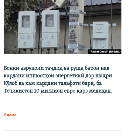
Бонки аврупоии таҷдид ва рушд барои нав
кардани иншоотҳои энергетикӣ дар шаҳри
Кӯлоб ва кам кардани талафоти барқ, ба
Тоҷикистон 10 миллион евро қарз медиҳад.
Идома