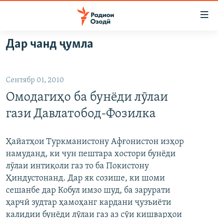
Пайвандҳои
дастрасӣ
Ҷаҳиш
Дар чанд ҷумла
ба
ГӮШАҲО
мояи
ГАПИ ОЗОД
СИЁСАТ
аслӣ
Сентябр 01, 2010
РӮЗГОРИ МУҲОҶИР
Ҷаҳиш
ИҚТИСОД
Омодагиҳо ба бунёди лӯлаи
ба
САЛОМ, ХОҲАР
ҶОМЕА
феҳристи
гази Давлатобод-Фозилка
ТАҲҚИҚОТ
ҚАЗИЯИ "КРОКУС"
аслӣ
Ҷаҳиш
ҶАНГ ДАР УКРАИНА
ОСИЁИ МАРКАЗӢ
Ҳайатҳои Туркманистону Афғонистон изҳор
ба
намуданд, ки чун пештара хостори бунёди
НАЗАРИ МАРДУМ
ФАРҲАНГ
ҷустор
лӯлаи интиқоли газ то ба Покистону
ЧАНДРАСОНАӢ
МЕҲМОНИ ОЗОДӢ
БЛОГИСТОН
Ҳиндустонанд. Дар як созише, ки шоми
сешанбе дар Кобул имзо шуд, ба зарурати
РӮЙХАТҲО
ВАРЗИШ
ОЗОДӢ ОНЛАЙН
ВИДЕО
ҳарчӣ зудтар ҳамоҳанг кардани ҷузъиёти
КИТОБҲОИ ОЗОДӢ
НИГОРИСТОН
калидии бунёди лӯлаи газ аз сӯи кишварҳои