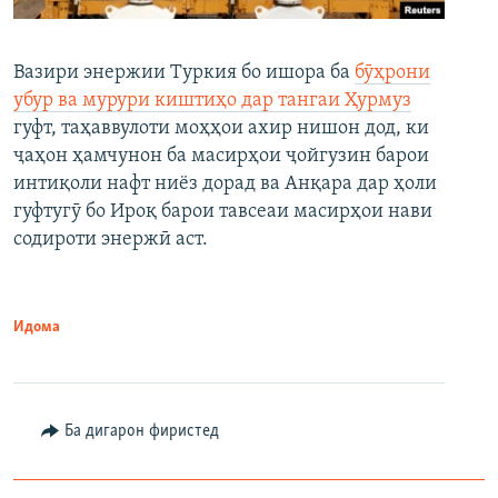
Вазири энержии Туркия бо ишора ба
бӯҳрони
убур ва мурури киштиҳо дар тангаи Ҳурмуз
гуфт, таҳаввулоти моҳҳои ахир нишон дод, ки
ҷаҳон ҳамчунон ба масирҳои ҷойгузин барои
интиқоли нафт ниёз дорад ва Анқара дар ҳоли
гуфтугӯ бо Ироқ барои тавсеаи масирҳои нави
содироти энержӣ аст.
Идома
Ба дигарон фиристед