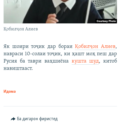
Қобилҷон Алиев
Як шоири тоҷик дар бораи
Қобилҷон Алиев
,
навраси 10-солаи тоҷик, ки ҳашт моҳ пеш дар
Русия ба таври ваҳшиёна
кушта шуд
, китоб
навиштааст.
Идома
Ба дигарон фиристед