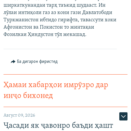
ширкаткунандаи тарҳ таъкид шудааст. Ин
ГУЗОРИШҲОИ РАДИОӢ
Русский
лӯлаи интиқоли газ аз кони гази Давлатободи
Туркманистон ибтидо гирифта, тавассути хоки
ПАЙГИРӢ КУНЕД
Афғонистон ва Покистон то минтақаи
Фозилкаи Ҳиндустон тӯл мекашад.
Ба дигарон фиристед
Ҳамаи сомонаҳои RFE/RL
Ҳамаи хабарҳои имрӯзро дар
инҷо бихонед
Август 09, 2026
Ҷасади як ҷавонро баъди ҳашт