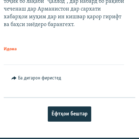
тоҷик бо лақаби "Ҷаллод", дар набард бо рақиби
480p
Auto
240p
360p
480p
чеченаш дар Арманистон дар сархати
720p
хабарҳои муҳим дар ин кишвар қарор гирифт
720p
1080p
ва баҳси зиёдеро барангехт.
1080p
Идома
Ба дигарон фиристед
Ёфтҳои бештар