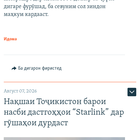
дигаре фурӯшад, ба севуним сол зиндон
маҳкум кардааст.
Идома
Ба дигарон фиристед
Август 07, 2026
Нақшаи Тоҷикистон барои
насби дастгоҳҳои “Starlink” дар
гӯшаҳои дурдаст