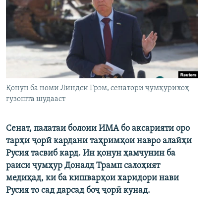
Қонун ба номи Линдси Грэм, сенатори ҷумҳурихоҳ
гузошта шудааст
Сенат, палатаи болоии ИМА бо аксарияти оро
тарҳи ҷорӣ кардани таҳримҳои навро алайҳи
Русия тасвиб кард. Ин қонун ҳамчунин ба
раиси ҷумҳур Доналд Трамп салоҳият
медиҳад, ки ба кишварҳои харидори нави
Русия то сад дарсад боҷ ҷорӣ кунад.