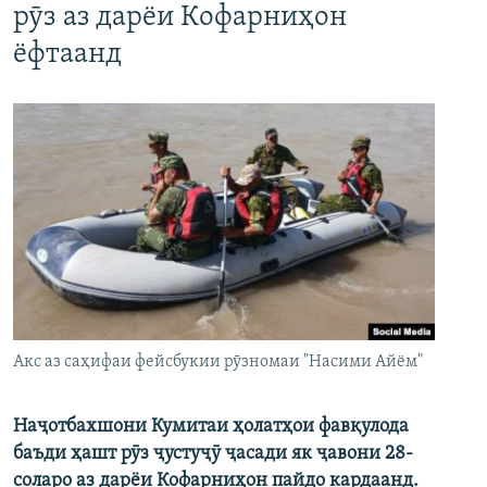
рӯз аз дарёи Кофарниҳон
ёфтаанд
Акс аз саҳифаи фейсбукии рӯзномаи "Насими Айём"
Наҷотбахшони Кумитаи ҳолатҳои фавқулода
баъди ҳашт рӯз ҷустуҷӯ ҷасади як ҷавони 28-
соларо аз дарёи Кофарниҳон пайдо кардаанд.