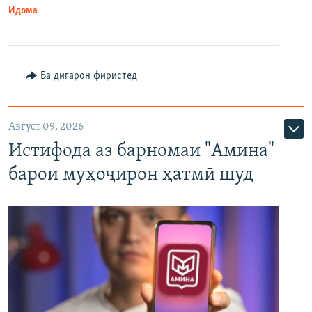
Идома
Ба дигарон фиристед
Август 09, 2026
Истифода аз барномаи "Амина"
барои муҳоҷирон ҳатмӣ шуд