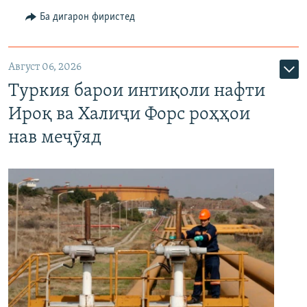
Ба дигарон фиристед
Август 06, 2026
Туркия барои интиқоли нафти
Ироқ ва Халиҷи Форс роҳҳои
нав меҷӯяд