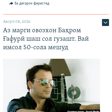
Ба дигарон фиристед
Август 08, 2026
Аз марги овозхон Баҳром
Ғафурӣ шаш сол гузашт. Вай
имсол 50-сола мешуд