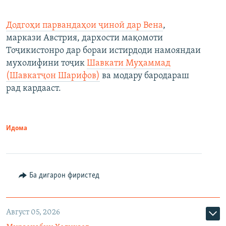
Додгоҳи парвандаҳои ҷиноӣ дар Вена
,
маркази Австрия, дархости мақомоти
Тоҷикистонро дар бораи истирдоди намояндаи
мухолифини тоҷик
Шавкати Муҳаммад
(Шавкатҷон Шарифов)
ва модару бародараш
рад кардааст.
Идома
Ба дигарон фиристед
Август 05, 2026