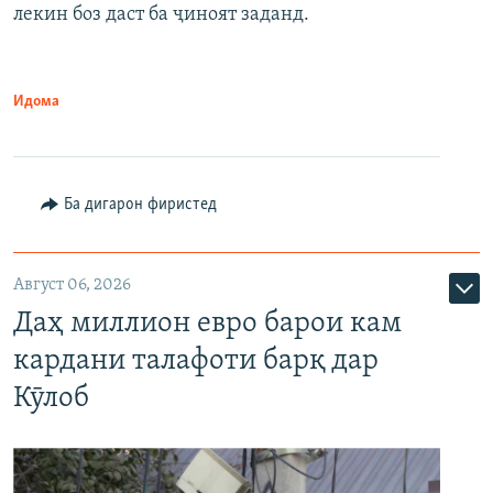
лекин боз даст ба ҷиноят заданд.
Идома
Ба дигарон фиристед
Август 06, 2026
Даҳ миллион евро барои кам
кардани талафоти барқ дар
Кӯлоб