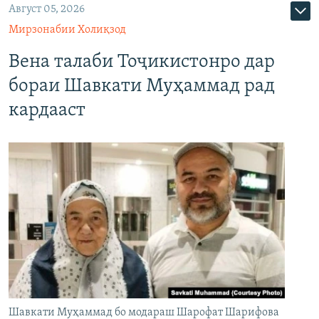
Август 05, 2026
Мирзонабии Холиқзод
Вена талаби Тоҷикистонро дар
бораи Шавкати Муҳаммад рад
кардааст
Шавкати Муҳаммад бо модараш Шарофат Шарифова