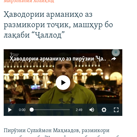
Мирзонабии Холиқзод
Ҳаводории арманиҳо аз
размикори тоҷик, машҳур бо
лақаби “Ҷаллод”
Ҳаводории арманиҳо аз пирӯзии "Ҷаллод"-и тоҷик
Феълан кор намекунад
Auto
0:00
2:49
240p
Пирӯзии Сулаймон Маҳмадов, размикори
360p