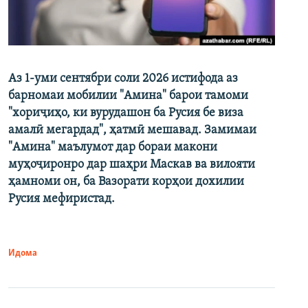
Аз 1-уми сентябри соли 2026 истифода аз
барномаи мобилии "Амина" барои тамоми
"хориҷиҳо, ки вурудашон ба Русия бе виза
амалӣ мегардад", ҳатмӣ мешавад. Замимаи
"Амина" маълумот дар бораи макони
муҳоҷиронро дар шаҳри Маскав ва вилояти
ҳамноми он, ба Вазорати корҳои дохилии
Русия мефиристад.
Идома