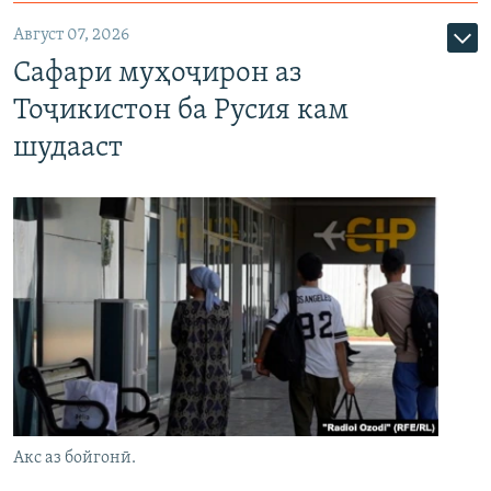
Август 07, 2026
Сафари муҳоҷирон аз
Тоҷикистон ба Русия кам
шудааст
Акс аз бойгонӣ.