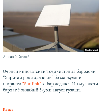
Акс аз бойгонӣ
Оҷонси инноватсияи Тоҷикистон аз баррасии
“Харитаи роҳи ҳамкорӣ” бо масъулони
ширкати
“Starlink”
хабар додааст. Ин мулоқоти
бархат ё онлайнӣ 5-уми август гузашт.
Идома