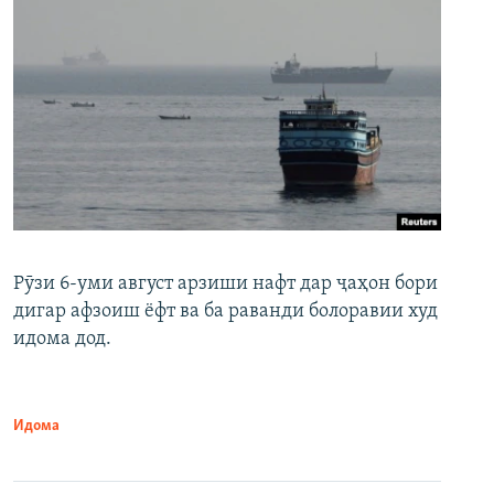
Рӯзи 6-уми август арзиши нафт дар ҷаҳон бори
дигар афзоиш ёфт ва ба раванди болоравии худ
идома дод.
Идома