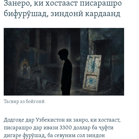
Занеро, ки хостааст писарашро
бифурӯшад, зиндонӣ кардаанд
Тасвир аз бойгонӣ
Додгоҳе дар Узбекистон як занро, ки хостааст,
писарашро дар ивази 3300 доллар ба ҷуфти
дигаре фурӯшад, ба севуним сол зиндон