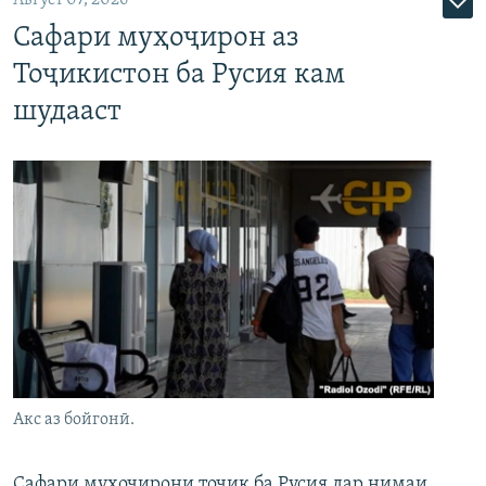
Август 07, 2026
Сафари муҳоҷирон аз
Тоҷикистон ба Русия кам
шудааст
Акс аз бойгонӣ.
Сафари муҳоҷирони тоҷик ба Русия дар нимаи