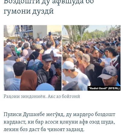
Боздошти ду афвшуда бо
гумони дуздӣ
Раҳоии зиндониён. Акс аз бойгонӣ
Пулиси Душанбе мегӯяд, ду мардеро боздошт
кардааст, ки бар асоси қонуни афв озод шуда,
лекин боз даст ба ҷиноят заданд.