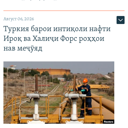
Август 06, 2026
Туркия барои интиқоли нафти
Ироқ ва Халиҷи Форс роҳҳои
нав меҷӯяд