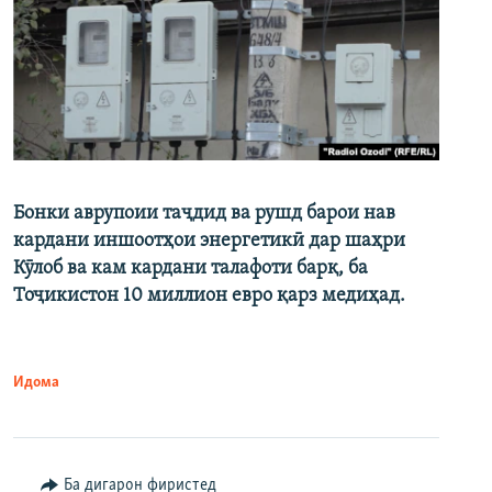
Бонки аврупоии таҷдид ва рушд барои нав
кардани иншоотҳои энергетикӣ дар шаҳри
Кӯлоб ва кам кардани талафоти барқ, ба
Тоҷикистон 10 миллион евро қарз медиҳад.
Идома
Ба дигарон фиристед