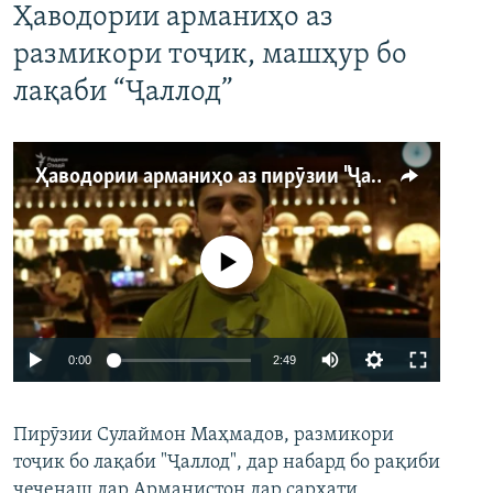
Ҳаводории арманиҳо аз
размикори тоҷик, машҳур бо
лақаби “Ҷаллод”
Ҳаводории арманиҳо аз пирӯзии "Ҷаллод"-и тоҷик
Феълан кор намекунад
Auto
0:00
2:49
240p
Пирӯзии Сулаймон Маҳмадов, размикори
360p
тоҷик бо лақаби "Ҷаллод", дар набард бо рақиби
480p
Auto
240p
360p
480p
чеченаш дар Арманистон дар сархати