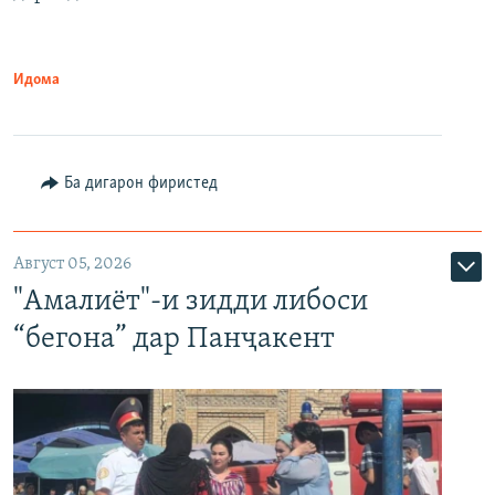
Идома
Ба дигарон фиристед
Август 05, 2026
"Амалиёт"-и зидди либоси
“бегона” дар Панҷакент