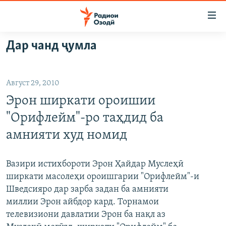
Пайвандҳои
дастрасӣ
Ҷаҳиш
Дар чанд ҷумла
ба
ГӮШАҲО
мояи
ГАПИ ОЗОД
СИЁСАТ
аслӣ
Август 29, 2010
РӮЗГОРИ МУҲОҶИР
Ҷаҳиш
ИҚТИСОД
Эрон ширкати ороишии
ба
САЛОМ, ХОҲАР
ҶОМЕА
феҳристи
"Орифлейм"-ро таҳдид ба
ТАҲҚИҚОТ
ҚАЗИЯИ "КРОКУС"
аслӣ
амнияти худ номид
Ҷаҳиш
ҶАНГ ДАР УКРАИНА
ОСИЁИ МАРКАЗӢ
ба
НАЗАРИ МАРДУМ
ФАРҲАНГ
Вазири истихбороти Эрон Ҳайдар Муслеҳӣ
ҷустор
ширкати масолеҳи ороишгарии "Орифлейм"-и
ЧАНДРАСОНАӢ
МЕҲМОНИ ОЗОДӢ
БЛОГИСТОН
Шведсияро дар зарба задан ба амнияти
РӮЙХАТҲО
ВАРЗИШ
ОЗОДӢ ОНЛАЙН
ВИДЕО
миллии Эрон айбдор кард. Торнамои
телевизиони давлатии Эрон ба нақл аз
КИТОБҲОИ ОЗОДӢ
НИГОРИСТОН