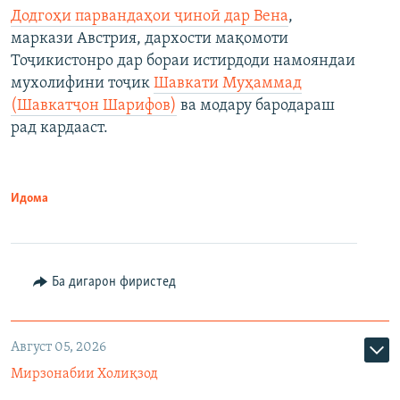
Додгоҳи парвандаҳои ҷиноӣ дар Вена
,
маркази Австрия, дархости мақомоти
Тоҷикистонро дар бораи истирдоди намояндаи
мухолифини тоҷик
Шавкати Муҳаммад
(Шавкатҷон Шарифов)
ва модару бародараш
рад кардааст.
Идома
Ба дигарон фиристед
Август 05, 2026
Мирзонабии Холиқзод