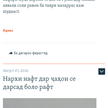
аввали соли равон ба таври назаррас кам
шудааст.
Идома
Ба дигарон фиристед
Август 07, 2026
Нархи нафт дар ҷаҳон се
дарсад боло рафт