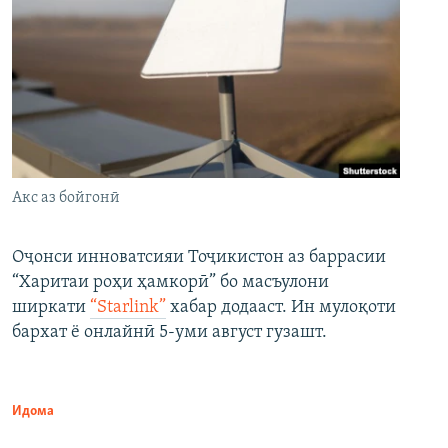
Акс аз бойгонӣ
Оҷонси инноватсияи Тоҷикистон аз баррасии
“Харитаи роҳи ҳамкорӣ” бо масъулони
ширкати
“Starlink”
хабар додааст. Ин мулоқоти
бархат ё онлайнӣ 5-уми август гузашт.
Идома