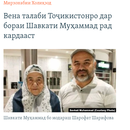
Мирзонабии Холиқзод
Вена талаби Тоҷикистонро дар
бораи Шавкати Муҳаммад рад
кардааст
Шавкати Муҳаммад бо модараш Шарофат Шарифова