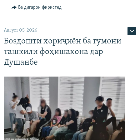
Ба дигарон фиристед
Август 05, 2026
Боздошти хориҷиён ба гумони
ташкили фоҳишахона дар
Душанбе