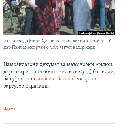
Ин аксро дафтари Ҳизби ҳокими халқии демократӣ
дар Панҷакент рӯзи 4-уми август нашр кард
Намояндагони ҳукумат ва маъмурони милиса
дар шаҳри Панҷакент (вилояти Суғд) ба зидди,
ба гуфтаашон,
либоси “бегона”
маърака
баргузор кардаанд.
Идома