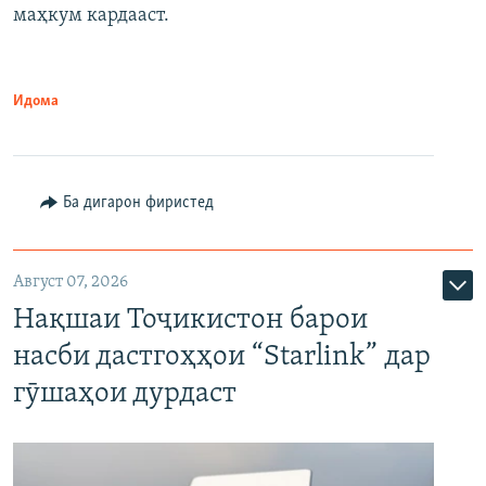
маҳкум кардааст.
Идома
Ба дигарон фиристед
Август 07, 2026
Нақшаи Тоҷикистон барои
насби дастгоҳҳои “Starlink” дар
гӯшаҳои дурдаст