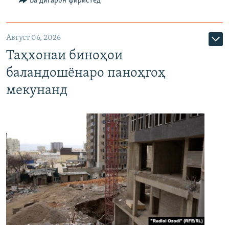
Ба дигарон фиристед
Август 06, 2026
Таҳхонаи биноҳои
баландошёнаро паноҳгоҳ
мекунанд