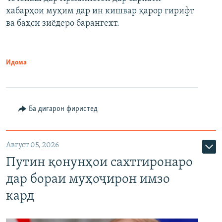
720p
хабарҳои муҳим дар ин кишвар қарор гирифт
720p
1080p
ва баҳси зиёдеро барангехт.
1080p
Идома
Ба дигарон фиристед
Август 05, 2026
Путин қонунҳои сахтгиронаро
дар бораи муҳоҷирон имзо
кард