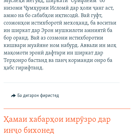
Муслеҳӣ мегӯяд, ширкати "Орифлейм" бо
ГУЗОРИШҲОИ РАДИОӢ
низоми Ҷумҳурии Исломӣ дар ҳоли ҷанг аст,
Русский
аммо на бо сабабҳои иқтисодӣ. Вай гуфт,
созмонҳои истихборотӣ мехоҳанд, ба воситаи
ПАЙГИРӢ КУНЕД
ин ширкат дар Эрон мушкилоти амниятӣ ба
бор оранд. Вай аз созмони истихборотии
кишвари муайяне ном набурд. Аввали ин моҳ
мақомоти эронӣ дафтари ин ширкат дар
Терҳонро бастанд ва панҷ корманди онро ба
Ҳамаи сомонаҳои RFE/RL
ҳабс гирифтанд.
Ба дигарон фиристед
Ҳамаи хабарҳои имрӯзро дар
инҷо бихонед