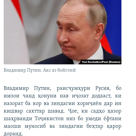
Владимир Путин. Акс аз бойгонӣ
Владимир Путин, раисҷумҳури Русия, бо
имзои чанд қонуни нав иҷозат додааст, ки
назорат ба кор ва зиндагии хориҷиён дар ин
кишвар сахттар шавад. Ҷое, ки садҳо ҳазор
шаҳрванди Тоҷикистон низ бо умеди ёфтани
маоши муносиб ва зиндагии беҳтар қарор
доранд.