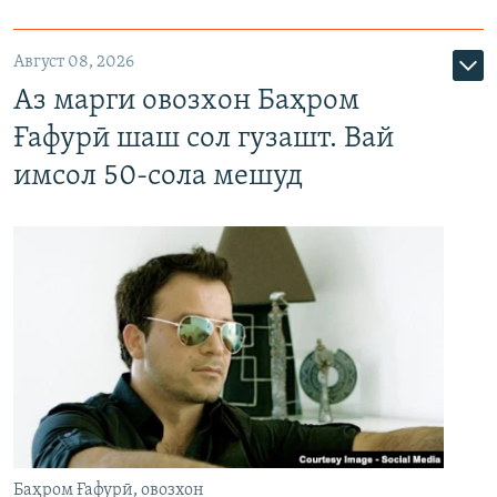
Август 08, 2026
Аз марги овозхон Баҳром
Ғафурӣ шаш сол гузашт. Вай
имсол 50-сола мешуд
Баҳром Ғафурӣ, овозхон