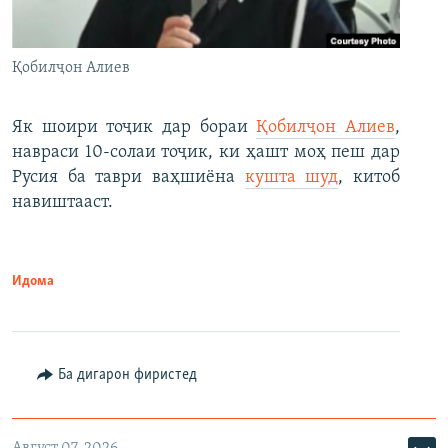
Қобилҷон Алиев
Як шоири тоҷик дар бораи
Қобилҷон Алиев
,
навраси 10-солаи тоҷик, ки ҳашт моҳ пеш дар
Русия ба таври ваҳшиёна
кушта шуд
, китоб
навиштааст.
Идома
Ба дигарон фиристед