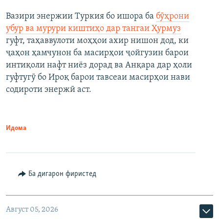
Вазири энержии Туркия бо ишора ба
бӯҳрони
убур ва мурури киштиҳо дар тангаи Ҳурмуз
гуфт, таҳаввулоти моҳҳои ахир нишон дод, ки
ҷаҳон ҳамчунон ба масирҳои ҷойгузин барои
интиқоли нафт ниёз дорад ва Анқара дар ҳоли
гуфтугӯ бо Ироқ барои тавсеаи масирҳои нави
содироти энержӣ аст.
Идома
Ба дигарон фиристед
Август 05, 2026