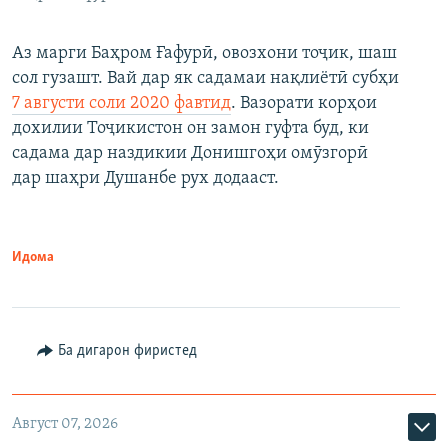
Аз марги Баҳром Ғафурӣ, овозхони тоҷик, шаш
сол гузашт. Вай дар як садамаи нақлиётӣ субҳи
7 августи соли 2020 фавтид
. Вазорати корҳои
дохилии Тоҷикистон он замон гуфта буд, ки
садама дар наздикии Донишгоҳи омӯзгорӣ
дар шаҳри Душанбе рух додааст.
Идома
Ба дигарон фиристед
Август 07, 2026