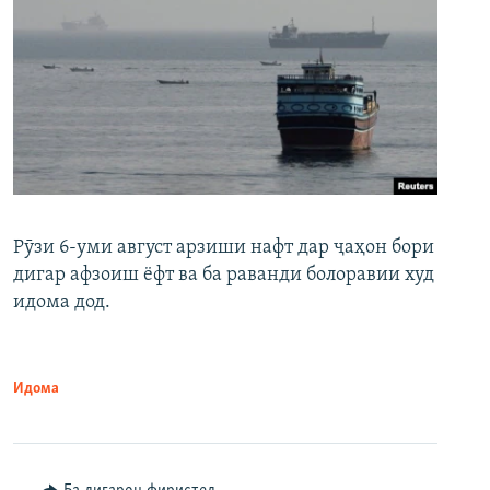
Рӯзи 6-уми август арзиши нафт дар ҷаҳон бори
дигар афзоиш ёфт ва ба раванди болоравии худ
идома дод.
Идома