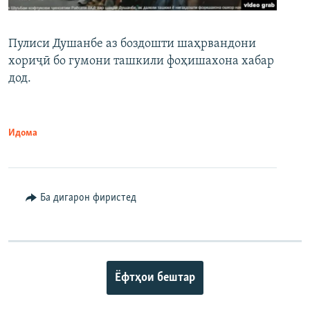
Пулиси Душанбе аз боздошти шаҳрвандони
хориҷӣ бо гумони ташкили фоҳишахона хабар
дод.
Идома
Ба дигарон фиристед
Ёфтҳои бештар