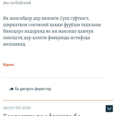
Акс аз бойгонӣ
Як мансабдор дар вилояти Суғд гуфтааст,
ширкатҳои сохтмонӣ ҳаққи фурӯши таҳхонаи
биноҳоро надоранд ва ин маконҳо ҳамчун
паноҳгоҳ дар ҳолати фавқулода истифода
мешаванд.
Идома
Ба дигарон фиристед
Август 06, 2026