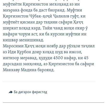
муфтиёти Қирғизистон мехоҳанд аз ин
ГУЗОРИШҲОИ РАДИОӢ
Русский
маърака фоида ба даст биоранд. Муфтии
Қирғизистон Чӯбак-ҳоҷӣ Ҷалилов гуфт, ки
ПАЙГИРӢ КУНЕД
муфтиёт қисман дар таҳияи сафари Ҳаҷҷ
ширкат хоҳад кард. Тайи чанд моҳи охир ӯ
нафари чорум аст, ки ба курсии муфтии ин
кишвар менишинад.
Маросими Ҳаҷҷ моҳи ноябр дар рӯзҳои таҷлил
аз Иди Қурбон доир хоҳад шуд ва имсол,
Ҳамаи сомонаҳои RFE/RL
интизор меравад, ҳудуди 4500 нафар, ки 45
дарсадаш занҳоянд, аз Қирғизистон ба сафари
Маккаву Мадина бароянд.
Ба дигарон фиристед