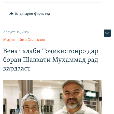
Ба дигарон фиристед
Август 05, 2026
Мирзонабии Холиқзод
Вена талаби Тоҷикистонро дар
бораи Шавкати Муҳаммад рад
кардааст