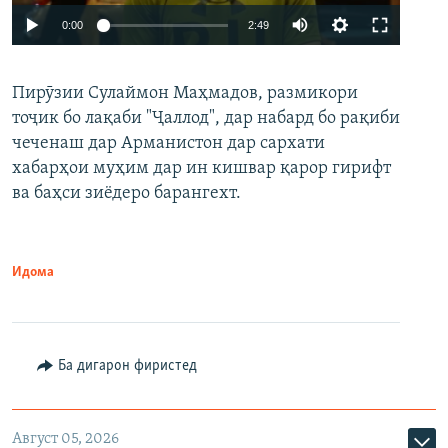
Auto
0:00
2:49
240p
Пирӯзии Сулаймон Маҳмадов, размикори
360p
тоҷик бо лақаби "Ҷаллод", дар набард бо рақиби
480p
Auto
240p
360p
480p
чеченаш дар Арманистон дар сархати
720p
хабарҳои муҳим дар ин кишвар қарор гирифт
720p
1080p
ва баҳси зиёдеро барангехт.
1080p
Идома
Ба дигарон фиристед
Август 05, 2026