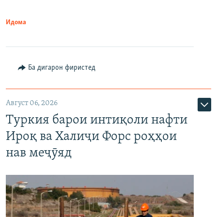
Идома
Ба дигарон фиристед
Август 06, 2026
Туркия барои интиқоли нафти
Ироқ ва Халиҷи Форс роҳҳои
нав меҷӯяд