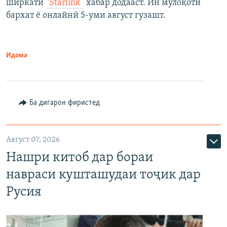
ширкати
“Starlink”
хабар додааст. Ин мулоқоти
бархат ё онлайнӣ 5-уми август гузашт.
Идома
Ба дигарон фиристед
Август 07, 2026
Нашри китоб дар бораи
навраси кушташудаи тоҷик дар
Русия