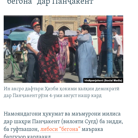
“бегона” дар Панҷакент
Ин аксро дафтари Ҳизби ҳокими халқии демократӣ
дар Панҷакент рӯзи 4-уми август нашр кард
Намояндагони ҳукумат ва маъмурони милиса
дар шаҳри Панҷакент (вилояти Суғд) ба зидди,
ба гуфтаашон,
либоси “бегона”
маърака
баргузор кардаанд.