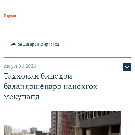
Идома
Ба дигарон фиристед
Август 06, 2026
Таҳхонаи биноҳои
баландошёнаро паноҳгоҳ
мекунанд