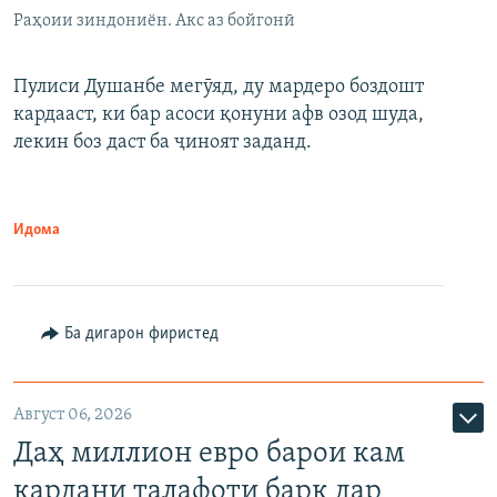
Раҳоии зиндониён. Акс аз бойгонӣ
Пулиси Душанбе мегӯяд, ду мардеро боздошт
кардааст, ки бар асоси қонуни афв озод шуда,
лекин боз даст ба ҷиноят заданд.
Идома
Ба дигарон фиристед
Август 06, 2026
Даҳ миллион евро барои кам
кардани талафоти барқ дар