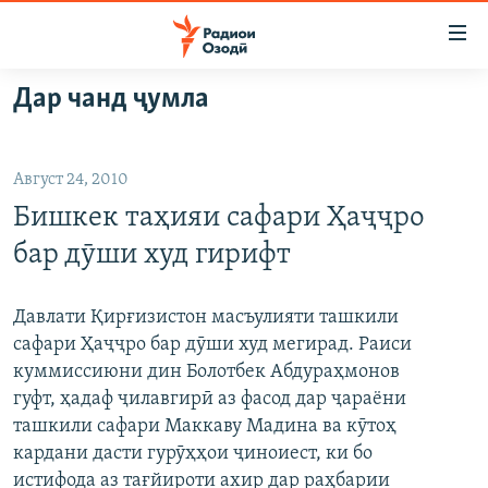
Пайвандҳои
дастрасӣ
Ҷаҳиш
Дар чанд ҷумла
ба
ГӮШАҲО
мояи
ГАПИ ОЗОД
СИЁСАТ
аслӣ
Август 24, 2010
РӮЗГОРИ МУҲОҶИР
Ҷаҳиш
ИҚТИСОД
Бишкек таҳияи сафари Ҳаҷҷро
ба
САЛОМ, ХОҲАР
ҶОМЕА
феҳристи
бар дӯши худ гирифт
ТАҲҚИҚОТ
ҚАЗИЯИ "КРОКУС"
аслӣ
Ҷаҳиш
ҶАНГ ДАР УКРАИНА
ОСИЁИ МАРКАЗӢ
Давлати Қирғизистон масъулияти ташкили
ба
сафари Ҳаҷҷро бар дӯши худ мегирад. Раиси
НАЗАРИ МАРДУМ
ФАРҲАНГ
ҷустор
куммиссиюни дин Болотбек Абдураҳмонов
ЧАНДРАСОНАӢ
МЕҲМОНИ ОЗОДӢ
БЛОГИСТОН
гуфт, ҳадаф ҷилавгирӣ аз фасод дар ҷараёни
ташкили сафари Маккаву Мадина ва кӯтоҳ
РӮЙХАТҲО
ВАРЗИШ
ОЗОДӢ ОНЛАЙН
ВИДЕО
кардани дасти гурӯҳҳои ҷиноиест, ки бо
КИТОБҲОИ ОЗОДӢ
НИГОРИСТОН
истифода аз тағйироти ахир дар раҳбарии