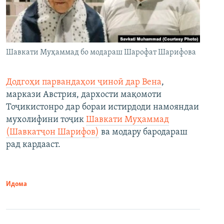
Шавкати Муҳаммад бо модараш Шарофат Шарифова
Додгоҳи парвандаҳои ҷиноӣ дар Вена
,
маркази Австрия, дархости мақомоти
Тоҷикистонро дар бораи истирдоди намояндаи
мухолифини тоҷик
Шавкати Муҳаммад
(Шавкатҷон Шарифов)
ва модару бародараш
рад кардааст.
Идома