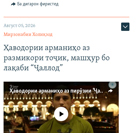
Ба дигарон фиристед
Август 05, 2026
Мирзонабии Холиқзод
Ҳаводории арманиҳо аз
размикори тоҷик, машҳур бо
лақаби “Ҷаллод”
Ҳаводории арманиҳо аз пирӯзии "Ҷаллод"-и тоҷик
Феълан кор намекунад