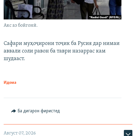
Акс аз бойгонӣ.
Сафари муҳоҷирони тоҷик ба Русия дар нимаи
аввали соли равон ба таври назаррас кам
шудааст.
Идома
Ба дигарон фиристед
Август 07, 2026