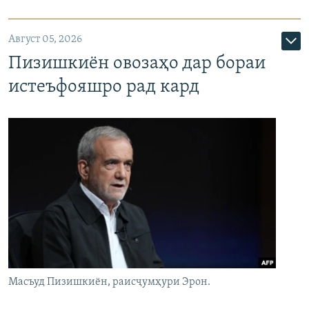
Август 05, 2026
Пизишкиён овозаҳо дар бораи
истеъфояшро рад кард
Масъуд Пизишкиён, раисҷумҳури Эрон.