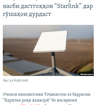
насби дастгоҳҳои “Starlink” дар
гӯшаҳои дурдаст
Акс аз бойгонӣ
Оҷонси инноватсияи Тоҷикистон аз баррасии
“Харитаи роҳи ҳамкорӣ” бо масъулони