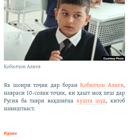
Қобилҷон Алиев
Як шоири тоҷик дар бораи
Қобилҷон Алиев
,
навраси 10-солаи тоҷик, ки ҳашт моҳ пеш дар
Русия ба таври ваҳшиёна
кушта шуд
, китоб
навиштааст.
Идома