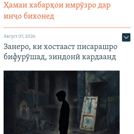
Ҳамаи хабарҳои имрӯзро дар
инҷо бихонед
Август 07, 2026
Занеро, ки хостааст писарашро
бифурӯшад, зиндонӣ кардаанд