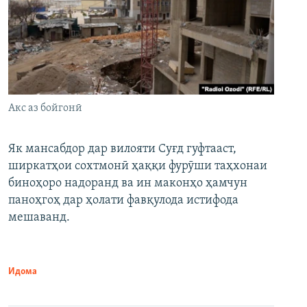
Акс аз бойгонӣ
Як мансабдор дар вилояти Суғд гуфтааст,
ширкатҳои сохтмонӣ ҳаққи фурӯши таҳхонаи
биноҳоро надоранд ва ин маконҳо ҳамчун
паноҳгоҳ дар ҳолати фавқулода истифода
мешаванд.
Идома