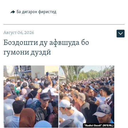
Ба дигарон фиристед
Август 06, 2026
Боздошти ду афвшуда бо
гумони дуздӣ