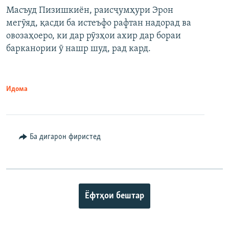
Масъуд Пизишкиён, раисҷумҳури Эрон
мегӯяд, қасди ба истеъфо рафтан надорад ва
овозаҳоеро, ки дар рӯзҳои ахир дар бораи
барканории ӯ нашр шуд, рад кард.
Идома
Ба дигарон фиристед
Ёфтҳои бештар