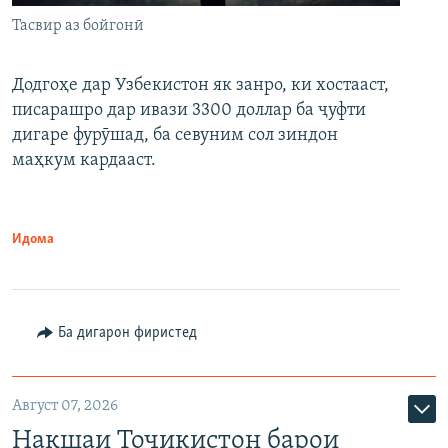
Тасвир аз бойгонӣ
Додгоҳе дар Узбекистон як занро, ки хостааст,
писарашро дар ивази 3300 доллар ба ҷуфти
дигаре фурӯшад, ба севуним сол зиндон
маҳкум кардааст.
Идома
Ба дигарон фиристед
Август 07, 2026
Нақшаи Тоҷикистон барои