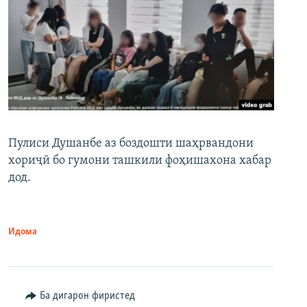
Пулиси Душанбе аз боздошти шаҳрвандони
хориҷӣ бо гумони ташкили фоҳишахона хабар
дод.
Идома
Ба дигарон фиристед