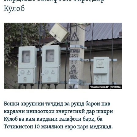
Кӯлоб
Бонки аврупоии таҷдид ва рушд барои нав
кардани иншоотҳои энергетикӣ дар шаҳри
Кӯлоб ва кам кардани талафоти барқ, ба
Тоҷикистон 10 миллион евро қарз медиҳад.