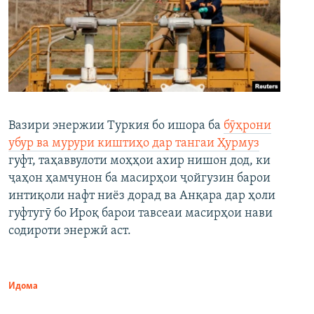
Вазири энержии Туркия бо ишора ба
бӯҳрони
убур ва мурури киштиҳо дар тангаи Ҳурмуз
гуфт, таҳаввулоти моҳҳои ахир нишон дод, ки
ҷаҳон ҳамчунон ба масирҳои ҷойгузин барои
интиқоли нафт ниёз дорад ва Анқара дар ҳоли
гуфтугӯ бо Ироқ барои тавсеаи масирҳои нави
содироти энержӣ аст.
Идома