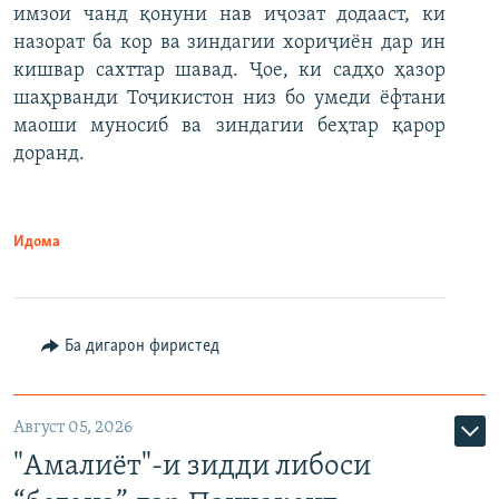
имзои чанд қонуни нав иҷозат додааст, ки
назорат ба кор ва зиндагии хориҷиён дар ин
кишвар сахттар шавад. Ҷое, ки садҳо ҳазор
шаҳрванди Тоҷикистон низ бо умеди ёфтани
маоши муносиб ва зиндагии беҳтар қарор
доранд.
Идома
Ба дигарон фиристед
Август 05, 2026
"Амалиёт"-и зидди либоси