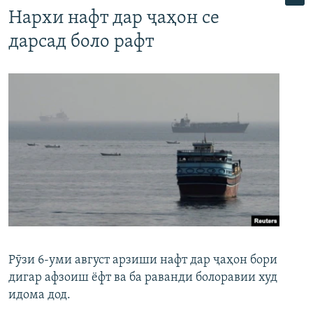
Нархи нафт дар ҷаҳон се
дарсад боло рафт
Рӯзи 6-уми август арзиши нафт дар ҷаҳон бори
дигар афзоиш ёфт ва ба раванди болоравии худ
идома дод.