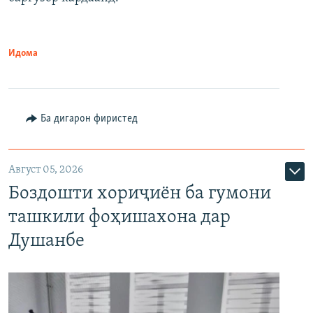
Идома
Ба дигарон фиристед
Август 05, 2026
Боздошти хориҷиён ба гумони
ташкили фоҳишахона дар
Душанбе