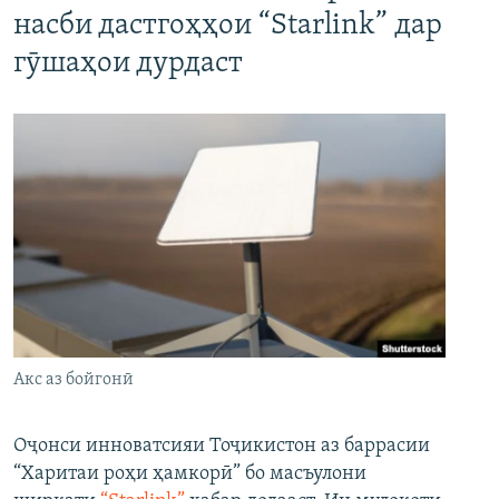
насби дастгоҳҳои “Starlink” дар
гӯшаҳои дурдаст
Акс аз бойгонӣ
Оҷонси инноватсияи Тоҷикистон аз баррасии
“Харитаи роҳи ҳамкорӣ” бо масъулони