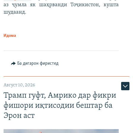
аз ҷумла як шаҳрванди Тоҷикистон, кушта
шудаанд.
Идома
Ба дигарон фиристед
Август 10, 2026
Трамп гуфт, Амрико дар фикри
фишори иқтисодии бештар ба
Эрон аст