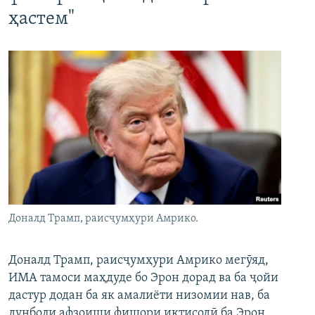
ҳастем"
Доналд Трамп, раисҷумҳури Амрико.
Доналд Трамп, раисҷумҳури Амрико мегӯяд,
ИМА тамоси маҳдуде бо Эрон дорад ва ба ҷойи
дастур додан ба як амалиёти низомии нав, ба
дунболи афзоиши фишори иқтисодӣ ба Эрон