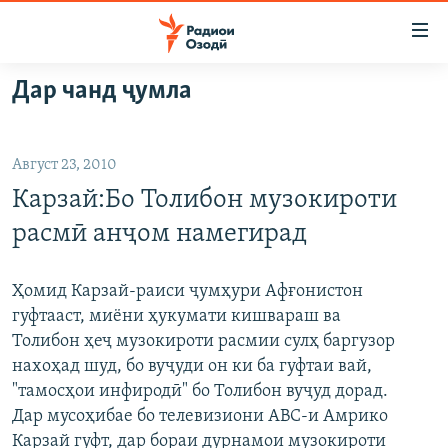
Пайвандҳои
дастрасӣ
Ҷаҳиш
Дар чанд ҷумла
ба
ГӮШАҲО
мояи
ГАПИ ОЗОД
СИЁСАТ
аслӣ
Август 23, 2010
РӮЗГОРИ МУҲОҶИР
Ҷаҳиш
ИҚТИСОД
Карзай:Бо Толибон музокироти
ба
САЛОМ, ХОҲАР
ҶОМЕА
феҳристи
расмӣ анҷом намегирад
ТАҲҚИҚОТ
ҚАЗИЯИ "КРОКУС"
аслӣ
Ҷаҳиш
ҶАНГ ДАР УКРАИНА
ОСИЁИ МАРКАЗӢ
Ҳомид Карзай-раиси ҷумҳури Афғонистон
ба
гуфтааст, миёни ҳукумати кишвараш ва
НАЗАРИ МАРДУМ
ФАРҲАНГ
ҷустор
Толибон ҳеҷ музокироти расмии сулҳ баргузор
ЧАНДРАСОНАӢ
МЕҲМОНИ ОЗОДӢ
БЛОГИСТОН
нахоҳад шуд, бо вуҷуди он ки ба гуфтаи вай,
"тамосҳои инфиродӣ" бо Толибон вуҷуд дорад.
РӮЙХАТҲО
ВАРЗИШ
ОЗОДӢ ОНЛАЙН
ВИДЕО
Дар мусоҳибае бо телевизиони ABC-и Амрико
КИТОБҲОИ ОЗОДӢ
НИГОРИСТОН
Карзай гуфт, дар бораи дурнамои музокироти