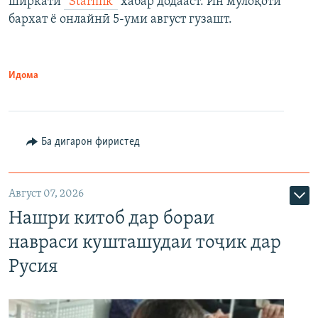
ширкати
“Starlink”
хабар додааст. Ин мулоқоти
бархат ё онлайнӣ 5-уми август гузашт.
Идома
Ба дигарон фиристед
Август 07, 2026
Нашри китоб дар бораи
навраси кушташудаи тоҷик дар
Русия