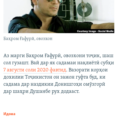
Баҳром Ғафурӣ, овозхон
Аз марги Баҳром Ғафурӣ, овозхони тоҷик, шаш
сол гузашт. Вай дар як садамаи нақлиётӣ субҳи
7 августи соли 2020 фавтид
. Вазорати корҳои
дохилии Тоҷикистон он замон гуфта буд, ки
садама дар наздикии Донишгоҳи омӯзгорӣ
дар шаҳри Душанбе рух додааст.
Идома