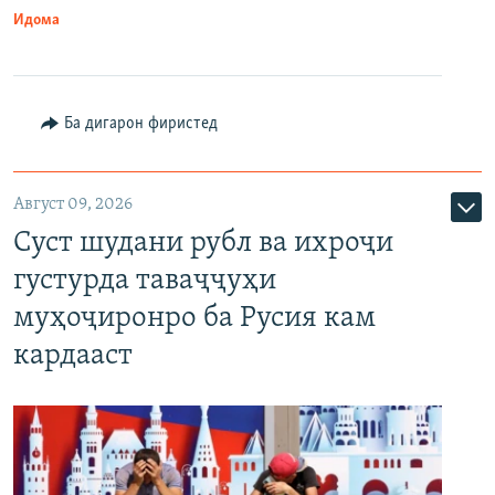
Идома
Ба дигарон фиристед
Август 09, 2026
Суст шудани рубл ва ихроҷи
густурда таваҷҷуҳи
муҳоҷиронро ба Русия кам
кардааст