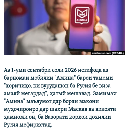
Аз 1-уми сентябри соли 2026 истифода аз
барномаи мобилии "Амина" барои тамоми
"хориҷиҳо, ки вурудашон ба Русия бе виза
амалӣ мегардад", ҳатмӣ мешавад. Замимаи
"Амина" маълумот дар бораи макони
муҳоҷиронро дар шаҳри Маскав ва вилояти
ҳамноми он, ба Вазорати корҳои дохилии
Русия мефиристад.