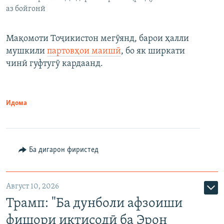
аз бойгонӣ
Мақомоти Тоҷикистон мегӯянд, барои ҳалли
мушкили
партовҳои маишӣ
, бо як ширкати
чинӣ гуфтугӯ кардаанд.
Идома
Ба дигарон фиристед
Август 10, 2026
Трамп: "Ба дунболи афзоиши
фишори иқтисодӣ ба Эрон