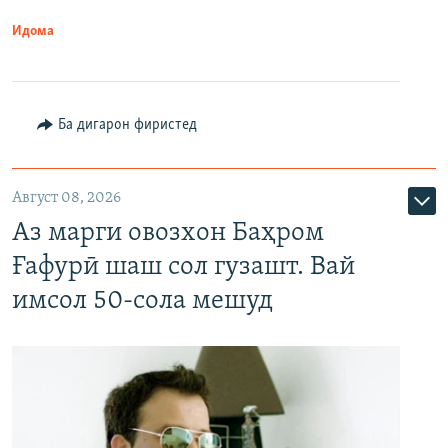
Идома
Ба дигарон фиристед
Август 08, 2026
Аз марги овозхон Баҳром
Ғафурӣ шаш сол гузашт. Вай
имсол 50-сола мешуд