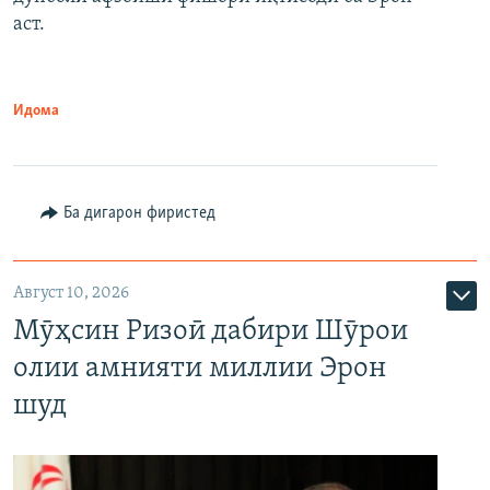
аст.
Идома
Ба дигарон фиристед
Август 10, 2026
Мӯҳсин Ризоӣ дабири Шӯрои
олии амнияти миллии Эрон
шуд