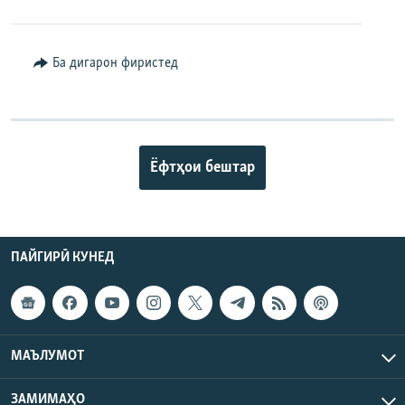
Ба дигарон фиристед
Ёфтҳои бештар
ПАЙГИРӢ КУНЕД
МАЪЛУМОТ
ЗАМИМАҲО