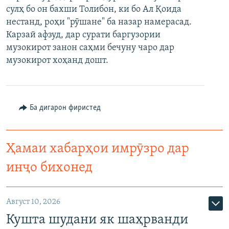
сулҳ бо он бахши Толибон, ки бо Ал Қоида
ГУЗОРИШҲОИ РАДИОӢ
Русский
нестанд, роҳи "рӯшане" ба назар намерасад.
Карзай афзуд, дар сурати баргузории
ПАЙГИРӢ КУНЕД
музокирот занон саҳми бечуну чаро дар
музокирот хоҳанд дошт.
Ба дигарон фиристед
Ҳамаи сомонаҳои RFE/RL
Ҳамаи хабарҳои имрӯзро дар
инҷо бихонед
Август 10, 2026
Кушта шудани як шаҳрванди