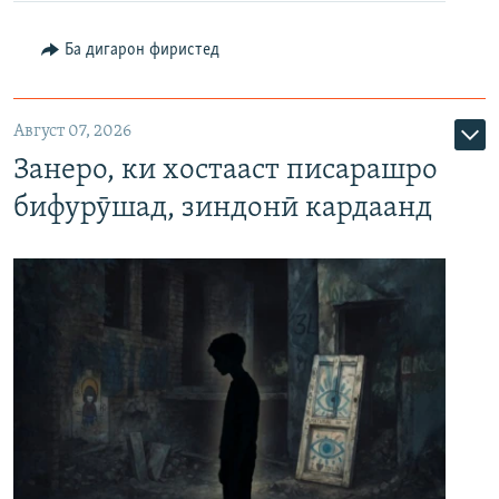
Ба дигарон фиристед
Август 07, 2026
Занеро, ки хостааст писарашро
бифурӯшад, зиндонӣ кардаанд