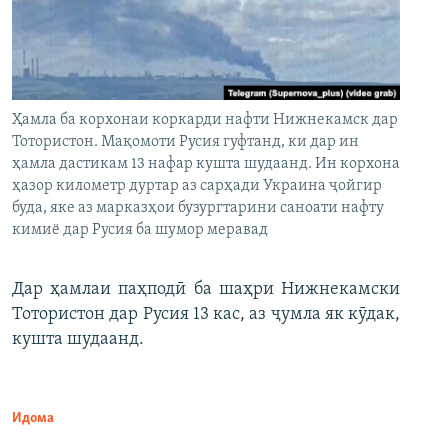
Ҳамла ба корхонаи коркарди нафти Нижнекамск дар
Тотористон. Мақомоти Русия гуфтанд, ки дар ин
ҳамла дастикам 13 нафар кушта шудаанд. Ин корхона
ҳазор километр дуртар аз сарҳади Украина ҷойгир
буда, яке аз марказҳои бузургтарини саноати нафту
кимиё дар Русия ба шумор меравад
Дар ҳамлаи паҳподӣ ба шаҳри Нижнекамски
Тотористон дар Русия 13 кас, аз ҷумла як кӯдак,
кушта шудаанд.
Идома