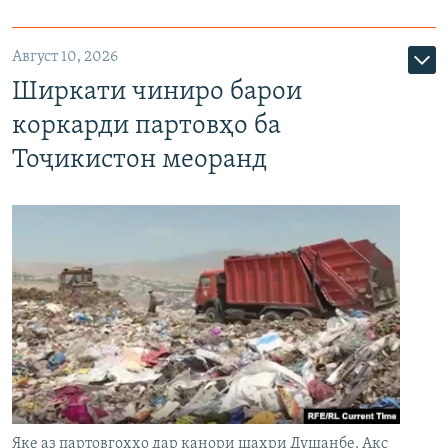
Август 10, 2026
Ширкати чиниро барои
коркарди партовҳо ба
Тоҷикистон меоранд
Яке аз партовгоҳҳо дар канори шаҳри Душанбе. Акс