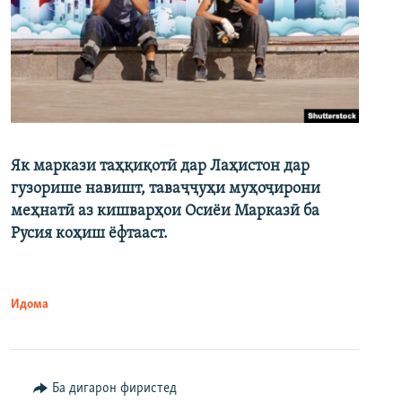
Як маркази таҳқиқотӣ дар Лаҳистон дар
гузорише навишт, таваҷҷуҳи муҳоҷирони
меҳнатӣ аз кишварҳои Осиёи Марказӣ ба
Русия коҳиш ёфтааст.
Идома
Ба дигарон фиристед