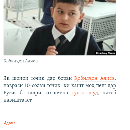
Қобилҷон Алиев
Як шоири тоҷик дар бораи
Қобилҷон Алиев
,
навраси 10-солаи тоҷик, ки ҳашт моҳ пеш дар
Русия ба таври ваҳшиёна
кушта шуд
, китоб
навиштааст.
Идома