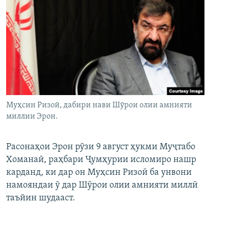
Муҳсин Ризоӣ, дабири нави Шӯрои олии амнияти
миллии Эрон.
Расонаҳои Эрон рӯзи 9 август ҳукми Муҷтабо
Хоманаӣ, раҳбари Ҷумҳурии исломиро нашр
карданд, ки дар он Муҳсин Ризоӣ ба унвони
намояндаи ӯ дар Шӯрои олии амнияти миллӣ
таъйин шудааст.