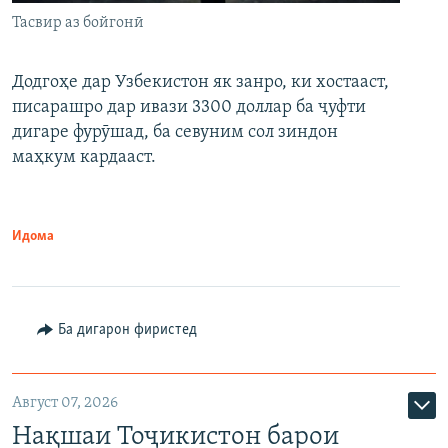
Тасвир аз бойгонӣ
Додгоҳе дар Узбекистон як занро, ки хостааст,
писарашро дар ивази 3300 доллар ба ҷуфти
дигаре фурӯшад, ба севуним сол зиндон
маҳкум кардааст.
Идома
Ба дигарон фиристед
Август 07, 2026
Нақшаи Тоҷикистон барои