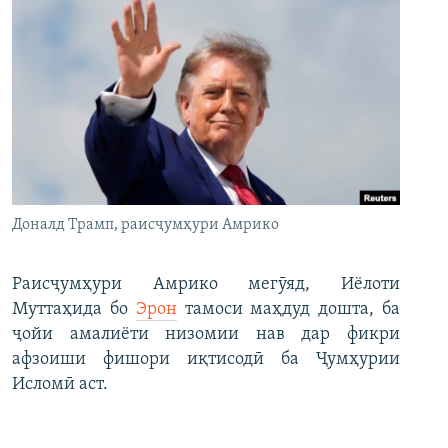
Доналд Трамп, раисҷумҳури Амрико
Раисҷумҳури Амрико мегӯяд, Иёлоти
Муттаҳида бо
Эрон
тамоси маҳдуд дошта, ба
ҷойи амалиёти низомии нав дар фикри
афзоиши фишори иқтисодӣ ба Ҷумҳурии
Исломӣ аст.