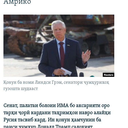
Амрико
Қонун ба номи Линдси Грэм, сенатори ҷумҳурихоҳ
гузошта шудааст
Сенат, палатаи болоии ИМА бо аксарияти оро
тарҳи ҷорӣ кардани таҳримҳои навро алайҳи
Русия тасвиб кард. Ин қонун ҳамчунин ба
раиси ҷумҳур Доналд Трамп салоҳият