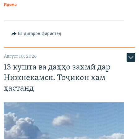
Идома
Ба дигарон фиристед
Август 10, 2026
13 кушта ва даҳҳо захмӣ дар
Нижнекамск. Тоҷикон ҳам
ҳастанд