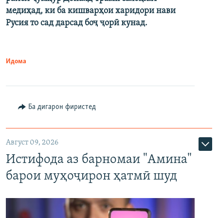
медиҳад, ки ба кишварҳои харидори нави
Русия то сад дарсад боҷ ҷорӣ кунад.
Идома
Ба дигарон фиристед
Август 09, 2026
Истифода аз барномаи "Амина"
барои муҳоҷирон ҳатмӣ шуд