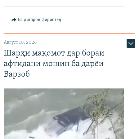
Ба дигарон фиристед
Август 10, 2026
Шарҳи мақомот дар бораи
афтидани мошин ба дарёи
Варзоб