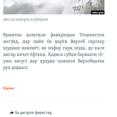
Акс аз навори корбарон
Кумитаи ҳолатҳои фавқулодаи Тоҷикистон
мегӯяд, дар пайи ба дарёи Варзоб сарозер
шудани нақлиёт, як нафар ғарқ шуда, ду каси
дигар наҷот ёфтанд. Ҳодиса субҳи барвақти 10-
уми август дар ҳудуди ҷамоати Варзобқалъа
рух додааст.
Идома
Ба дигарон фиристед