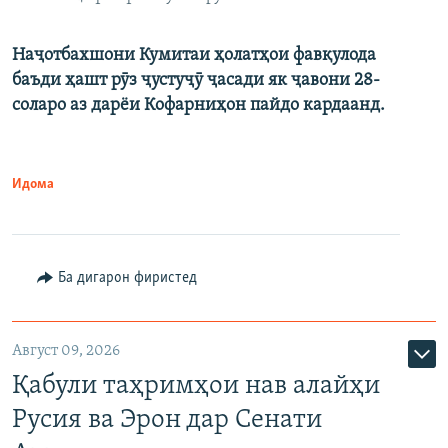
Наҷотбахшони Кумитаи ҳолатҳои фавқулода
баъди ҳашт рӯз ҷустуҷӯ ҷасади як ҷавони 28-
соларо аз дарёи Кофарниҳон пайдо кардаанд.
Идома
Ба дигарон фиристед
Август 09, 2026
Қабули таҳримҳои нав алайҳи
Русия ва Эрон дар Сенати