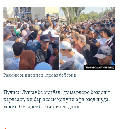
Раҳоии зиндониён. Акс аз бойгонӣ
Пулиси Душанбе мегӯяд, ду мардеро боздошт
кардааст, ки бар асоси қонуни афв озод шуда,
лекин боз даст ба ҷиноят заданд.