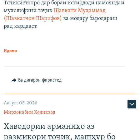
Тоҷикистонро дар бораи истирдоди намояндаи
мухолифини тоҷик
Шавкати Муҳаммад
(Шавкатҷон Шарифов)
ва модару бародараш
рад кардааст.
Идома
Ба дигарон фиристед
Август 05, 2026
Мирзонабии Холиқзод
Ҳаводории арманиҳо аз
размикори тоҷик, машҳур бо