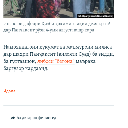
Ин аксро дафтари Ҳизби ҳокими халқии демократӣ
дар Панҷакент рӯзи 4-уми август нашр кард
Намояндагони ҳукумат ва маъмурони милиса
дар шаҳри Панҷакент (вилояти Суғд) ба зидди,
ба гуфтаашон,
либоси “бегона”
маърака
баргузор кардаанд.
Идома
Ба дигарон фиристед