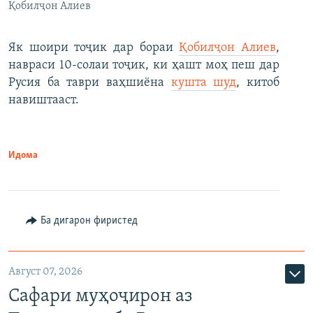
Қобилҷон Алиев
Як шоири тоҷик дар бораи
Қобилҷон Алиев
,
навраси 10-солаи тоҷик, ки ҳашт моҳ пеш дар
Русия ба таври ваҳшиёна
кушта шуд
, китоб
навиштааст.
Идома
Ба дигарон фиристед
Август 07, 2026
Сафари муҳоҷирон аз