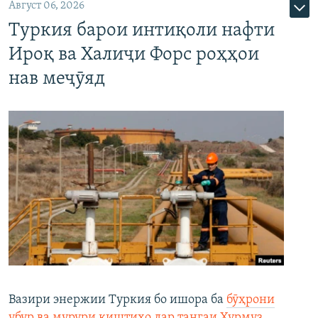
Август 06, 2026
Туркия барои интиқоли нафти
Ироқ ва Халиҷи Форс роҳҳои
нав меҷӯяд
Вазири энержии Туркия бо ишора ба
бӯҳрони
убур ва мурури киштиҳо дар тангаи Ҳурмуз