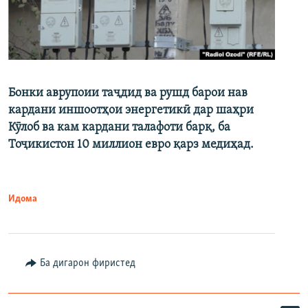
Бонки аврупоии таҷдид ва рушд барои нав
кардани иншоотҳои энергетикӣ дар шаҳри
Кӯлоб ва кам кардани талафоти барқ, ба
Тоҷикистон 10 миллион евро қарз медиҳад.
Идома
Ба дигарон фиристед