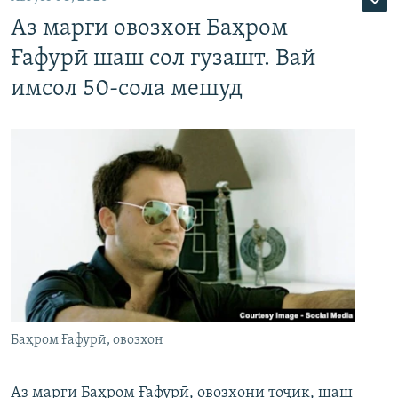
Аз марги овозхон Баҳром
Ғафурӣ шаш сол гузашт. Вай
имсол 50-сола мешуд
Баҳром Ғафурӣ, овозхон
Аз марги Баҳром Ғафурӣ, овозхони тоҷик, шаш