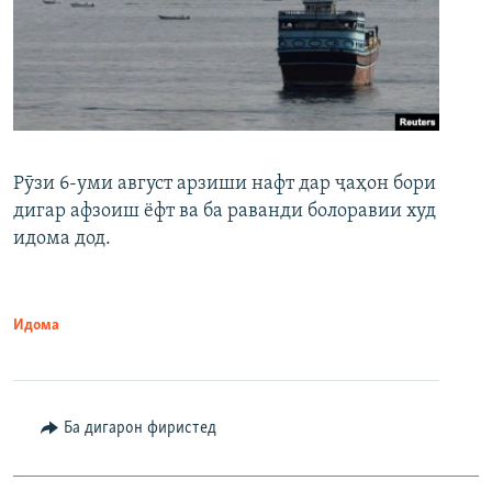
Рӯзи 6-уми август арзиши нафт дар ҷаҳон бори
дигар афзоиш ёфт ва ба раванди болоравии худ
идома дод.
Идома
Ба дигарон фиристед