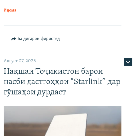
Идома
Ба дигарон фиристед
Август 07, 2026
Нақшаи Тоҷикистон барои
насби дастгоҳҳои “Starlink” дар
гӯшаҳои дурдаст