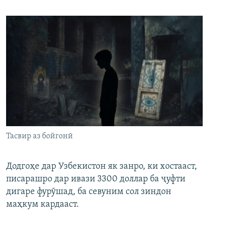
Тасвир аз бойгонӣ
Додгоҳе дар Узбекистон як занро, ки хостааст,
писарашро дар ивази 3300 доллар ба ҷуфти
дигаре фурӯшад, ба севуним сол зиндон
маҳкум кардааст.