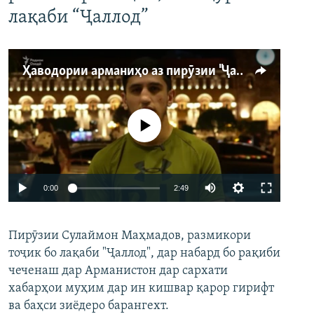
лақаби “Ҷаллод”
Ҳаводории арманиҳо аз пирӯзии "Ҷаллод"-и тоҷик
Феълан кор намекунад
Auto
0:00
2:49
240p
Пирӯзии Сулаймон Маҳмадов, размикори
360p
тоҷик бо лақаби "Ҷаллод", дар набард бо рақиби
480p
Auto
240p
360p
480p
чеченаш дар Арманистон дар сархати
720p
хабарҳои муҳим дар ин кишвар қарор гирифт
720p
1080p
ва баҳси зиёдеро барангехт.
1080p