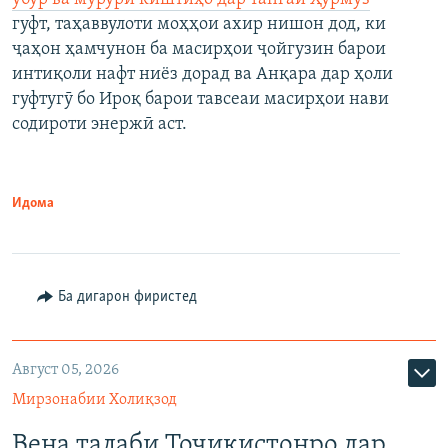
гуфт, таҳаввулоти моҳҳои ахир нишон дод, ки
ҷаҳон ҳамчунон ба масирҳои ҷойгузин барои
интиқоли нафт ниёз дорад ва Анқара дар ҳоли
гуфтугӯ бо Ироқ барои тавсеаи масирҳои нави
содироти энержӣ аст.
Идома
Ба дигарон фиристед
Август 05, 2026
Мирзонабии Холиқзод
Вена талаби Тоҷикистонро дар