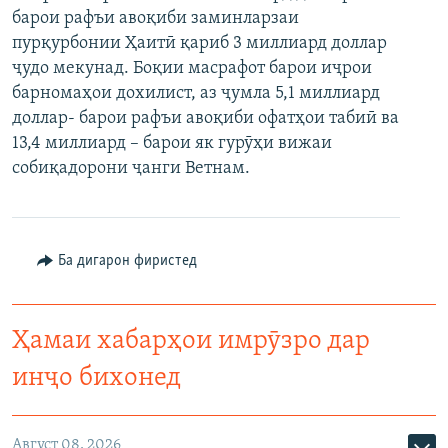
барои рафъи авоқиби заминларзаи
ГУЗОРИШҲОИ РАДИОӢ
Русский
пурқурбонии Ҳаитӣ қариб 3 миллиард доллар
ҷудо мекунад. Боқии масрафот барои иҷрои
ПАЙГИРӢ КУНЕД
барномаҳои дохилист, аз ҷумла 5,1 миллиард
доллар- барои рафъи авоқиби офатҳои табиӣ ва
13,4 миллиард – барои як гурӯҳи вижаи
собиқадорони ҷанги Ветнам.
Ҳамаи сомонаҳои RFE/RL
Ба дигарон фиристед
Ҳамаи хабарҳои имрӯзро дар
инҷо бихонед
Август 08, 2026