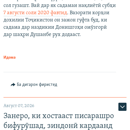
сол гузашт. Вай дар як садамаи нақлиётӣ субҳи
7 августи соли 2020 фавтид
. Вазорати корҳои
дохилии Тоҷикистон он замон гуфта буд, ки
садама дар наздикии Донишгоҳи омӯзгорӣ
дар шаҳри Душанбе рух додааст.
Идома
Ба дигарон фиристед
Август 07, 2026
Занеро, ки хостааст писарашро
бифурӯшад, зиндонӣ кардаанд