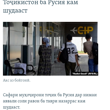
Тоҷикистон ба Русия кам
шудааст
Акс аз бойгонӣ.
Сафари муҳоҷирони тоҷик ба Русия дар нимаи
аввали соли равон ба таври назаррас кам
шудааст.