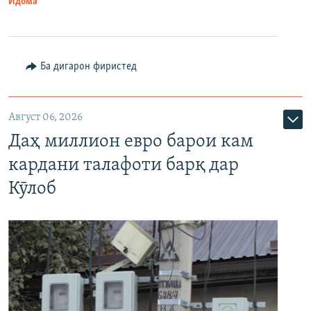
Идома
Ба дигарон фиристед
Август 06, 2026
Даҳ миллион евро барои кам
кардани талафоти барқ дар
Кӯлоб