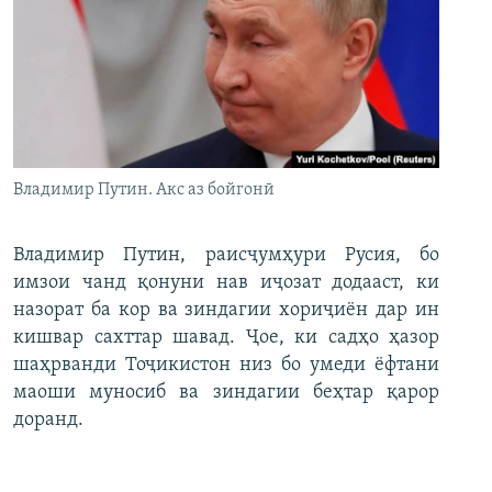
Владимир Путин. Акс аз бойгонӣ
Владимир Путин, раисҷумҳури Русия, бо
имзои чанд қонуни нав иҷозат додааст, ки
назорат ба кор ва зиндагии хориҷиён дар ин
кишвар сахттар шавад. Ҷое, ки садҳо ҳазор
шаҳрванди Тоҷикистон низ бо умеди ёфтани
маоши муносиб ва зиндагии беҳтар қарор
доранд.