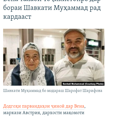
бораи Шавкати Муҳаммад рад
кардааст
Шавкати Муҳаммад бо модараш Шарофат Шарифова
Додгоҳи парвандаҳои ҷиноӣ дар Вена
,
маркази Австрия, дархости мақомоти