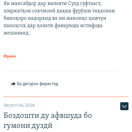
Як мансабдор дар вилояти Суғд гуфтааст,
ширкатҳои сохтмонӣ ҳаққи фурӯши таҳхонаи
биноҳоро надоранд ва ин маконҳо ҳамчун
паноҳгоҳ дар ҳолати фавқулода истифода
мешаванд.
Идома
Ба дигарон фиристед
Август 06, 2026
Боздошти ду афвшуда бо
гумони дуздӣ