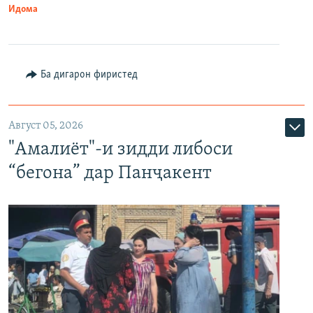
Идома
Ба дигарон фиристед
Август 05, 2026
"Амалиёт"-и зидди либоси
“бегона” дар Панҷакент