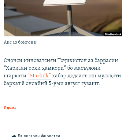
Акс аз бойгонӣ
Оҷонси инноватсияи Тоҷикистон аз баррасии
“Харитаи роҳи ҳамкорӣ” бо масъулони
ширкати
“Starlink”
хабар додааст. Ин мулоқоти
бархат ё онлайнӣ 5-уми август гузашт.
Идома
Ба дигарон фиристед