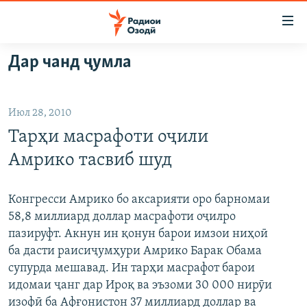
Пайвандҳои
дастрасӣ
Ҷаҳиш
Дар чанд ҷумла
ба
ГӮШАҲО
мояи
ГАПИ ОЗОД
СИЁСАТ
аслӣ
Июл 28, 2010
РӮЗГОРИ МУҲОҶИР
Ҷаҳиш
ИҚТИСОД
Тарҳи масрафоти оҷили
ба
САЛОМ, ХОҲАР
ҶОМЕА
феҳристи
Амрико тасвиб шуд
ТАҲҚИҚОТ
ҚАЗИЯИ "КРОКУС"
аслӣ
Ҷаҳиш
ҶАНГ ДАР УКРАИНА
ОСИЁИ МАРКАЗӢ
Конгресси Амрико бо аксарияти оро барномаи
ба
58,8 миллиард доллар масрафоти оҷилро
НАЗАРИ МАРДУМ
ФАРҲАНГ
ҷустор
пазируфт. Акнун ин қонун барои имзои ниҳоӣ
ЧАНДРАСОНАӢ
МЕҲМОНИ ОЗОДӢ
БЛОГИСТОН
ба дасти раисиҷумҳури Амрико Барак Обама
супурда мешавад. Ин тарҳи масрафот барои
РӮЙХАТҲО
ВАРЗИШ
ОЗОДӢ ОНЛАЙН
ВИДЕО
идомаи ҷанг дар Ироқ ва эъзоми 30 000 нирӯи
КИТОБҲОИ ОЗОДӢ
НИГОРИСТОН
изофӣ ба Афғонистон 37 миллиард доллар ва