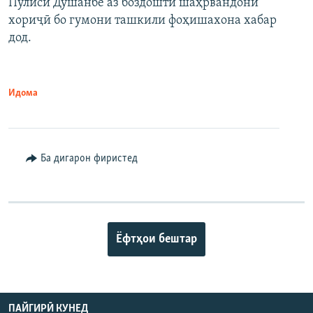
Пулиси Душанбе аз боздошти шаҳрвандони
хориҷӣ бо гумони ташкили фоҳишахона хабар
дод.
Идома
Ба дигарон фиристед
Ёфтҳои бештар
ПАЙГИРӢ КУНЕД