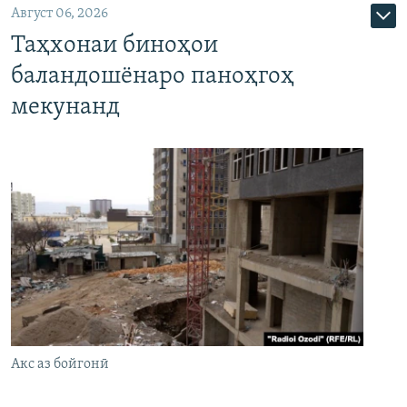
Август 06, 2026
Таҳхонаи биноҳои
баландошёнаро паноҳгоҳ
мекунанд
Акс аз бойгонӣ