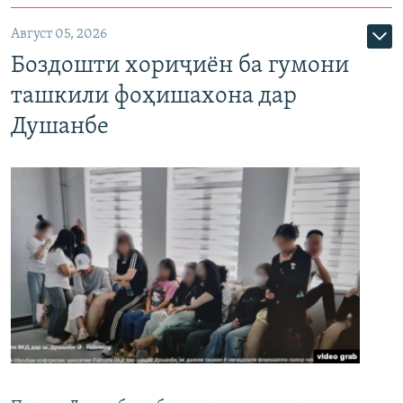
Август 05, 2026
Боздошти хориҷиён ба гумони
ташкили фоҳишахона дар
Душанбе