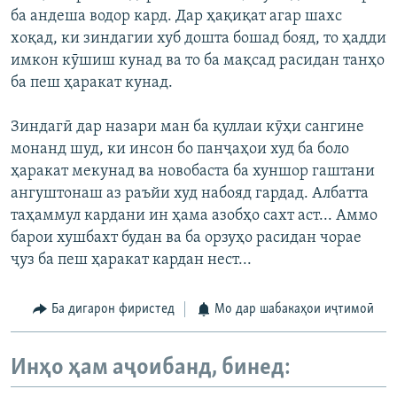
ба андеша водор кард. Дар ҳақиқат агар шахс
хоқад, ки зиндагии хуб дошта бошад бояд, то ҳадди
имкон кӯшиш кунад ва то ба мақсад расидан танҳо
ба пеш ҳаракат кунад.
Зиндагӣ дар назари ман ба қуллаи кӯҳи сангине
монанд шуд, ки инсон бо панҷаҳои худ ба боло
ҳаракат мекунад ва новобаста ба хуншор гаштани
ангуштонаш аз раъйи худ набояд гардад. Албатта
таҳаммул кардани ин ҳама азобҳо сахт аст... Аммо
барои хушбахт будан ва ба орзуҳо расидан чорае
ҷуз ба пеш ҳаракат кардан нест...
Ба дигарон фиристед
Мо дар шабакаҳои иҷтимоӣ
Инҳо ҳам аҷоибанд, бинед: