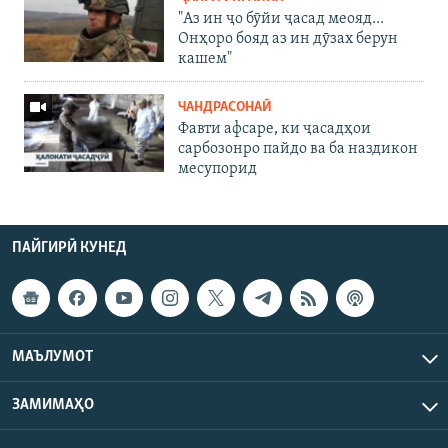
"Аз ин ҷо бӯйи ҷасад меояд…
Онҳоро бояд аз ин дӯзах берун
кашем"
ЧАНДРАСОНАӢ
Фавти афсаре, ки ҷасадҳои
сарбозонро пайдо ва ба наздикон
месупорид
ПАЙГИРӢ КУНЕД
МАЪЛУМОТ
ЗАМИМАҲО