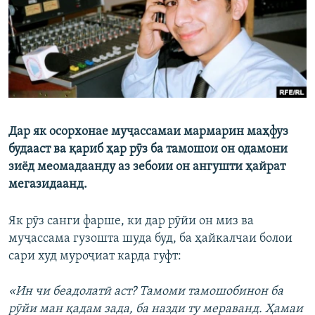
ГУЗОРИШҲОИ РАДИОӢ
Русский
ПАЙГИРӢ КУНЕД
Дар як осорхонае муҷассамаи мармарин маҳфуз
будааст ва қариб ҳар рӯз ба тамошои он одамони
Ҳамаи сомонаҳои RFE/RL
зиёд меомадаанду аз зебоии он ангушти ҳайрат
мегазидаанд.
Як рӯз санги фарше, ки дар рӯйи он миз ва
муҷассама гузошта шуда буд, ба ҳайкалчаи болои
сари худ муроҷиат карда гуфт:
«Ин чи беадолатӣ аст? Тамоми тамошобинон ба
рӯйи ман қадам зада, ба назди ту мераванд. Ҳамаи