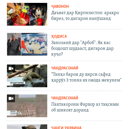
ҶАВОНОН
Даъват дар Қирғизистон: арақро
бирез, то дигарон нанӯшанд
ҲОДИСА
Занозанӣ дар "Арбоб". Як кас
боздошт шудааст, дигарон дар
куҷо?
ЧАНДРАСОНАӢ
"Танҳо барои ду хирси сафед
ҳаррӯз 3 тонна ях омода мекунем"
ЧАНДРАСОНАӢ
Пахтакорони Фархор аз тақсими
об шикоят доранд
ҶАНГИ УКРАИНА