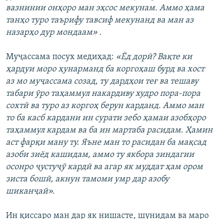
вазнинии онҳоро ман эҳсос мекунам. Аммо ҳама
танҳо туро таърифу тавсиф мекунанд ва ман аз
назарҳо дур мондаам» .
Муҷассама посух медиҳад:
«Ёд дорӣ? Вақте ки
ҳардуи моро ҳунарманд ба коргоҳаш бурд ва хост
аз мо муҷассама созад, ту дардҳои теғ ва тешаву
табари ӯро таҳаммул накардиву худро пора-пора
сохтӣ ва туро аз коргоҳ берун карданд. Аммо ман
то ба касб кардани ин сурати зебо ҳамаи азобҳоро
таҳаммул кардам ва ба ин мартаба расидам. Ҳамин
аст фарқи ману ту. Яъне ман то расидан ба мақсад
азоби зиёд кашидам, аммо ту якбора зиндагии
осонро ҷустуҷӯ кардӣ ва агар як муддат ҳам ором
зиста бошӣ, акнун тамоми умр дар азобу
шиканҷаӣ».
Ин қиссаро ман дар як нишасте, шунидам ва маро