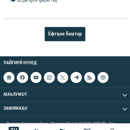
Ба дигарон фиристед
Ёфтҳои бештар
ПАЙГИРӢ КУНЕД
МАЪЛУМОТ
ЗАМИМАҲО
Радиои Аврупои Озод / Радиои Озодӣ © 2026 RFE/RL. Inc.
Ҳамаи ҳуқуқ маҳфуз аст.