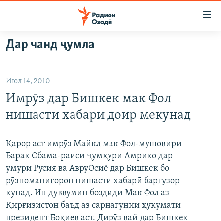
Пайвандҳои
дастрасӣ
Ҷаҳиш
Дар чанд ҷумла
ба
ГӮШАҲО
мояи
ГАПИ ОЗОД
СИЁСАТ
аслӣ
Июл 14, 2010
РӮЗГОРИ МУҲОҶИР
Ҷаҳиш
ИҚТИСОД
Имрӯз дар Бишкек мак Фол
ба
САЛОМ, ХОҲАР
ҶОМЕА
феҳристи
нишасти хабарӣ доир мекунад
ТАҲҚИҚОТ
ҚАЗИЯИ "КРОКУС"
аслӣ
Ҷаҳиш
ҶАНГ ДАР УКРАИНА
ОСИЁИ МАРКАЗӢ
Қарор аст имрӯз Майкл мак Фол-мушовири
ба
Барак Обама-раиси ҷумҳури Амрико дар
НАЗАРИ МАРДУМ
ФАРҲАНГ
ҷустор
умури Русия ва АвруОсиё дар Бишкек бо
ЧАНДРАСОНАӢ
МЕҲМОНИ ОЗОДӢ
БЛОГИСТОН
рӯзноманигорон нишасти хабарӣ баргузор
кунад. Ин дуввумин боздиди Мак Фол аз
РӮЙХАТҲО
ВАРЗИШ
ОЗОДӢ ОНЛАЙН
ВИДЕО
Қирғизистон баъд аз сарнагунии ҳукумати
КИТОБҲОИ ОЗОДӢ
НИГОРИСТОН
президент Боқиев аст. Дирӯз вай дар Бишкек