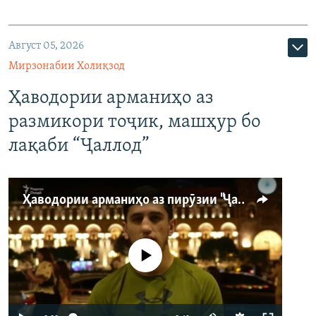
Август 05, 2026
Мирзонабии Холиқзод
Ҳаводории арманиҳо аз
размикори тоҷик, машҳур бо
лақаби “Ҷаллод”
Ҳаводории арманиҳо аз пирӯзии "Ҷаллод"-и тоҷик
Феълан кор намекунад
Auto