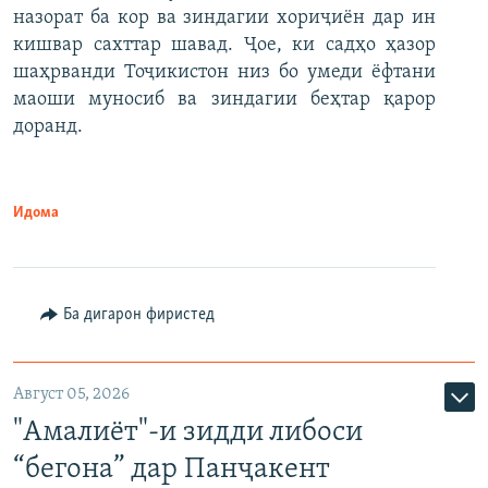
назорат ба кор ва зиндагии хориҷиён дар ин
кишвар сахттар шавад. Ҷое, ки садҳо ҳазор
шаҳрванди Тоҷикистон низ бо умеди ёфтани
маоши муносиб ва зиндагии беҳтар қарор
доранд.
Идома
Ба дигарон фиристед
Август 05, 2026
"Амалиёт"-и зидди либоси
“бегона” дар Панҷакент