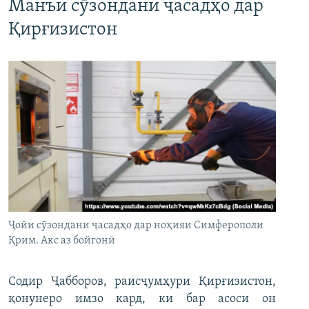
Манъи сӯзондани ҷасадҳо дар
Қирғизистон
Ҷойи сӯзондани ҷасадҳо дар ноҳияи Симферополи
Қрим. Акс аз бойгонӣ
Содир Ҷабборов, раисҷумҳури Қирғизистон,
қонунеро имзо кард, ки бар асоси он