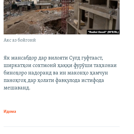
Акс аз бойгонӣ
Як мансабдор дар вилояти Суғд гуфтааст,
ширкатҳои сохтмонӣ ҳаққи фурӯши таҳхонаи
биноҳоро надоранд ва ин маконҳо ҳамчун
паноҳгоҳ дар ҳолати фавқулода истифода
мешаванд.
Идома