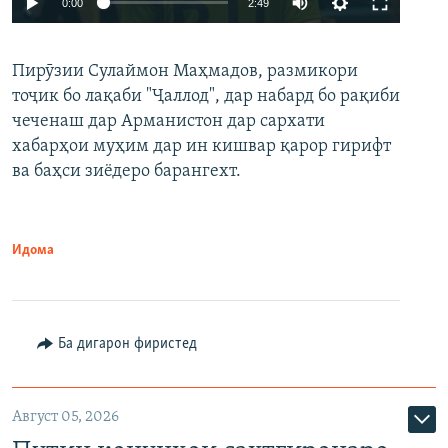
0:00
2:49
240p
Пирӯзии Сулаймон Маҳмадов, размикори
360p
тоҷик бо лақаби "Ҷаллод", дар набард бо рақиби
480p
Auto
240p
360p
480p
чеченаш дар Арманистон дар сархати
720p
хабарҳои муҳим дар ин кишвар қарор гирифт
720p
1080p
ва баҳси зиёдеро барангехт.
1080p
Идома
Ба дигарон фиристед
Август 05, 2026