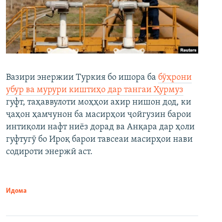
Вазири энержии Туркия бо ишора ба
бӯҳрони
убур ва мурури киштиҳо дар тангаи Ҳурмуз
гуфт, таҳаввулоти моҳҳои ахир нишон дод, ки
ҷаҳон ҳамчунон ба масирҳои ҷойгузин барои
интиқоли нафт ниёз дорад ва Анқара дар ҳоли
гуфтугӯ бо Ироқ барои тавсеаи масирҳои нави
содироти энержӣ аст.
Идома