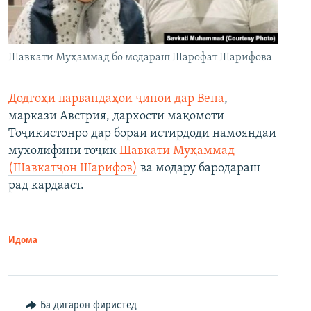
Шавкати Муҳаммад бо модараш Шарофат Шарифова
Додгоҳи парвандаҳои ҷиноӣ дар Вена
,
маркази Австрия, дархости мақомоти
Тоҷикистонро дар бораи истирдоди намояндаи
мухолифини тоҷик
Шавкати Муҳаммад
(Шавкатҷон Шарифов)
ва модару бародараш
рад кардааст.
Идома
Ба дигарон фиристед