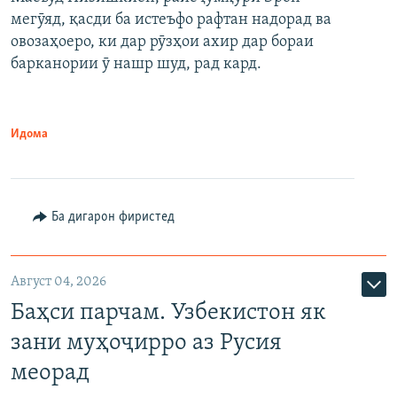
мегӯяд, қасди ба истеъфо рафтан надорад ва
овозаҳоеро, ки дар рӯзҳои ахир дар бораи
барканории ӯ нашр шуд, рад кард.
Идома
Ба дигарон фиристед
Август 04, 2026
Баҳси парчам. Узбекистон як
зани муҳоҷирро аз Русия
меорад