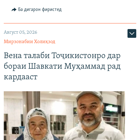
Ба дигарон фиристед
Август 05, 2026
Мирзонабии Холиқзод
Вена талаби Тоҷикистонро дар
бораи Шавкати Муҳаммад рад
кардааст