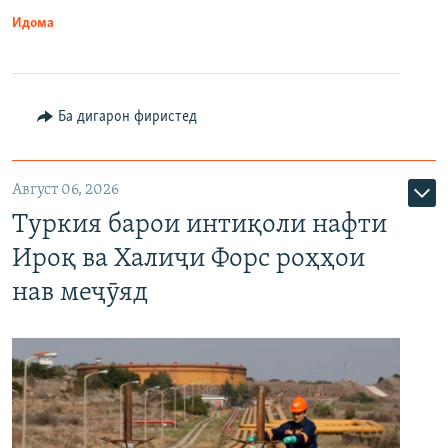
Идома
Ба дигарон фиристед
Август 06, 2026
Туркия барои интиқоли нафти
Ироқ ва Халиҷи Форс роҳҳои
нав меҷӯяд