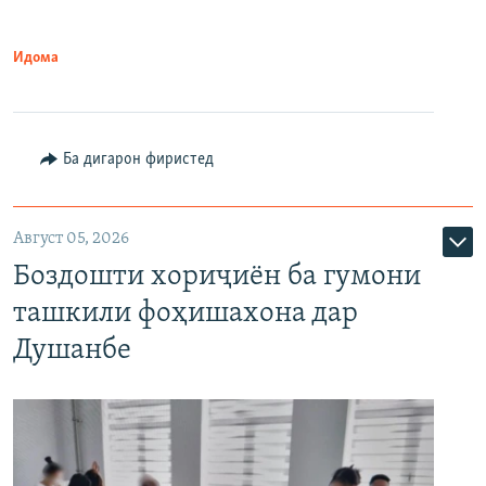
Идома
Ба дигарон фиристед
Август 05, 2026
Боздошти хориҷиён ба гумони
ташкили фоҳишахона дар
Душанбе