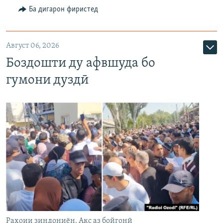
Ба дигарон фиристед
Август 06, 2026
Боздошти ду афвшуда бо
гумони дуздӣ
Раҳоии зиндониён. Акс аз бойгонӣ