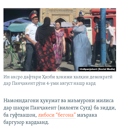
Ин аксро дафтари Ҳизби ҳокими халқии демократӣ
дар Панҷакент рӯзи 4-уми август нашр кард
Намояндагони ҳукумат ва маъмурони милиса
дар шаҳри Панҷакент (вилояти Суғд) ба зидди,
ба гуфтаашон,
либоси “бегона”
маърака
баргузор кардаанд.