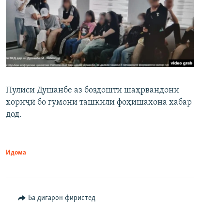
Пулиси Душанбе аз боздошти шаҳрвандони
хориҷӣ бо гумони ташкили фоҳишахона хабар
дод.
Идома
Ба дигарон фиристед