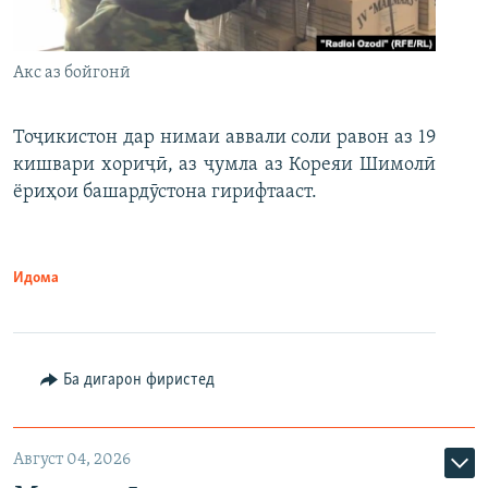
Акс аз бойгонӣ
Тоҷикистон дар нимаи аввали соли равон аз 19
кишвари хориҷӣ, аз ҷумла аз Кореяи Шимолӣ
ёриҳои башардӯстона гирифтааст.
Идома
Ба дигарон фиристед
Август 04, 2026