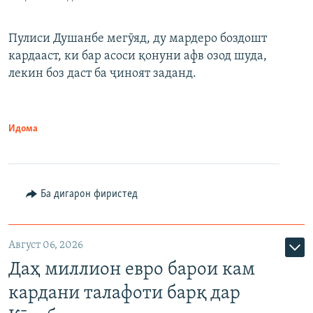
Пулиси Душанбе мегӯяд, ду мардеро боздошт
кардааст, ки бар асоси қонуни афв озод шуда,
лекин боз даст ба ҷиноят заданд.
Идома
Ба дигарон фиристед
Август 06, 2026
Даҳ миллион евро барои кам
кардани талафоти барқ дар