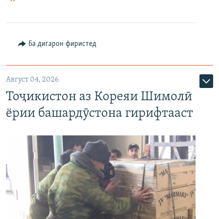
Ба дигарон фиристед
Август 04, 2026
Тоҷикистон аз Кореяи Шимолӣ
ёрии башардӯстона гирифтааст