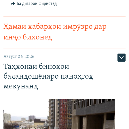
Ба дигарон фиристед
Ҳамаи хабарҳои имрӯзро дар
инҷо бихонед
Август 06, 2026
Таҳхонаи биноҳои
баландошёнаро паноҳгоҳ
мекунанд