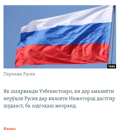
Парчами Русия
Як шаҳрванди Узбекистонро, ки дар амалиёти
нерӯҳои Русия дар вилояти Нижегород дастгир
шудааст, ба зодгоҳаш меоранд.
Идома