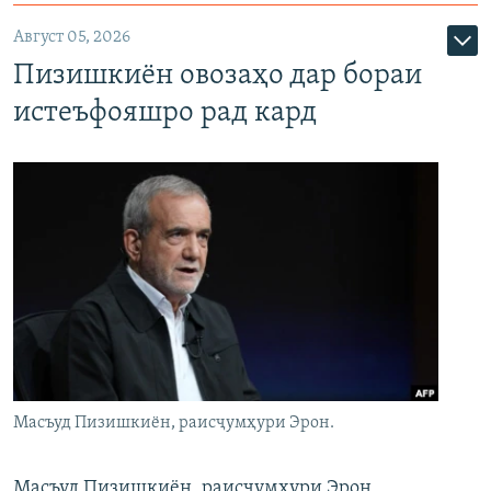
Август 05, 2026
Пизишкиён овозаҳо дар бораи
истеъфояшро рад кард
Масъуд Пизишкиён, раисҷумҳури Эрон.
Масъуд Пизишкиён, раисҷумҳури Эрон