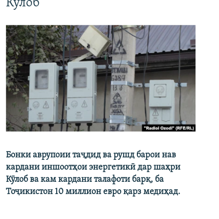
Кӯлоб
Бонки аврупоии таҷдид ва рушд барои нав
кардани иншоотҳои энергетикӣ дар шаҳри
Кӯлоб ва кам кардани талафоти барқ, ба
Тоҷикистон 10 миллион евро қарз медиҳад.