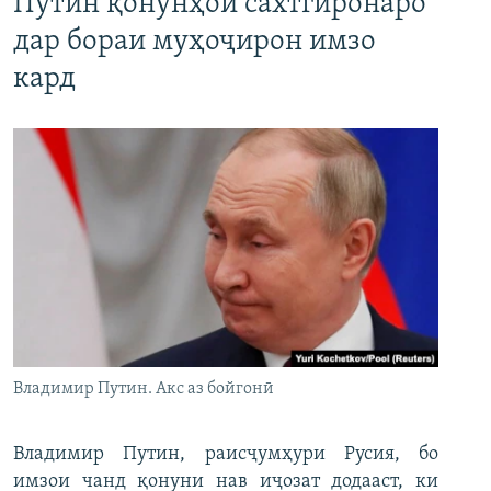
Путин қонунҳои сахтгиронаро
дар бораи муҳоҷирон имзо
кард
Владимир Путин. Акс аз бойгонӣ
Владимир Путин, раисҷумҳури Русия, бо
имзои чанд қонуни нав иҷозат додааст, ки