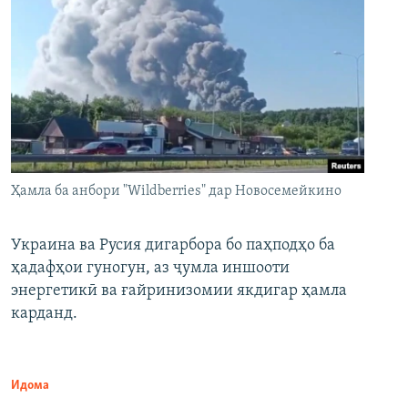
Ҳамла ба анбори "Wildberries" дар Новосемейкино
Украина ва Русия дигарбора бо паҳподҳо ба
ҳадафҳои гуногун, аз ҷумла иншооти
энергетикӣ ва ғайринизомии якдигар ҳамла
карданд.
Идома