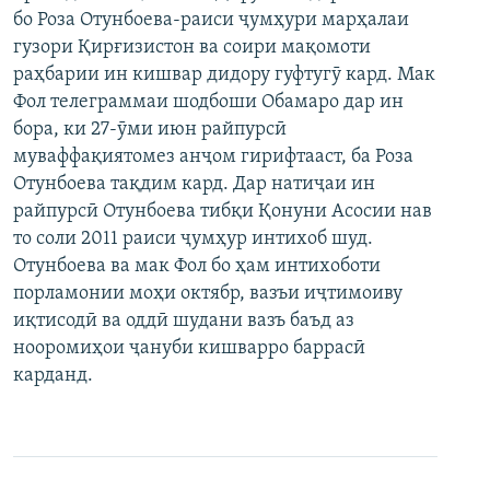
бо Роза Отунбоева-раиси ҷумҳури марҳалаи
ГУЗОРИШҲОИ РАДИОӢ
Русский
гузори Қирғизистон ва соири мақомоти
раҳбарии ин кишвар дидору гуфтугӯ кард. Мак
ПАЙГИРӢ КУНЕД
Фол телеграммаи шодбоши Обамаро дар ин
бора, ки 27-ӯми июн райпурсӣ
муваффақиятомез анҷом гирифтааст, ба Роза
Отунбоева тақдим кард. Дар натиҷаи ин
райпурсӣ Отунбоева тибқи Қонуни Асосии нав
то соли 2011 раиси ҷумҳур интихоб шуд.
Ҳамаи сомонаҳои RFE/RL
Отунбоева ва мак Фол бо ҳам интихоботи
порламонии моҳи октябр, вазъи иҷтимоиву
иқтисодӣ ва оддӣ шудани вазъ баъд аз
нооромиҳои ҷануби кишварро баррасӣ
карданд.