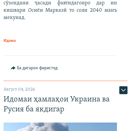
сӯзондани ҷасади фавтидагонро дар ин
кишвари Осиёи Марказӣ то соли 2040 манъ
мекунад.
Идома
Ба дигарон фиристед
Август 04, 2026
Идомаи ҳамлаҳои Украина ва
Русия ба якдигар