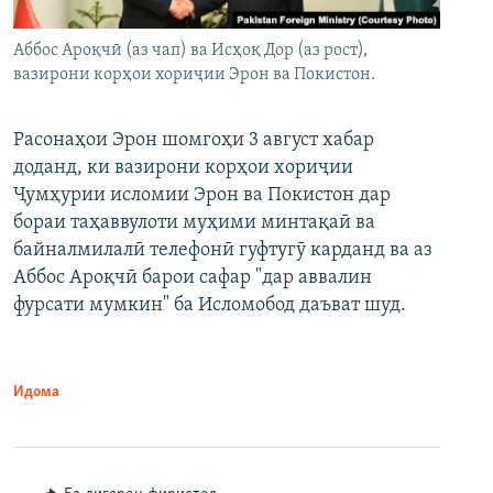
Аббос Ароқчӣ (аз чап) ва Исҳоқ Дор (аз рост),
вазирони корҳои хориҷии Эрон ва Покистон.
Расонаҳои Эрон шомгоҳи 3 август хабар
доданд, ки вазирони корҳои хориҷии
Ҷумҳурии исломии Эрон ва Покистон дар
бораи таҳаввулоти муҳими минтақаӣ ва
байналмилалӣ телефонӣ гуфтугӯ карданд ва аз
Аббос Ароқчӣ барои сафар "дар аввалин
фурсати мумкин" ба Исломобод даъват шуд.
Идома