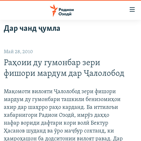
Пайвандҳои
дастрасӣ
Ҷаҳиш
Дар чанд ҷумла
ба
ГӮШАҲО
мояи
ГАПИ ОЗОД
СИЁСАТ
аслӣ
Май 28, 2010
РӮЗГОРИ МУҲОҶИР
Ҷаҳиш
ИҚТИСОД
Раҳоии ду гумонбар зери
ба
САЛОМ, ХОҲАР
ҶОМЕА
феҳристи
фишори мардум дар Ҷалолобод
ТАҲҚИҚОТ
ҚАЗИЯИ "КРОКУС"
аслӣ
Ҷаҳиш
ҶАНГ ДАР УКРАИНА
ОСИЁИ МАРКАЗӢ
Мақомоти вилояти Ҷалолобод зери фишори
ба
мардум ду гумонбари ташкили бенизомиҳои
НАЗАРИ МАРДУМ
ФАРҲАНГ
ҷустор
ахир дар шаҳрро раҳо карданд. Ба иттилоъи
ЧАНДРАСОНАӢ
МЕҲМОНИ ОЗОДӢ
БЛОГИСТОН
хабарнигори Радиои Озодӣ, имрӯз даҳҳо
нафар вориди дафтари кори волӣ Бектур
РӮЙХАТҲО
ВАРЗИШ
ОЗОДӢ ОНЛАЙН
ВИДЕО
Ҳасанов шуданд ва ӯро маҷбур сохтанд, ки
КИТОБҲОИ ОЗОДӢ
НИГОРИСТОН
ҳамроҳашон ба додситонии вилоят равад. Дар