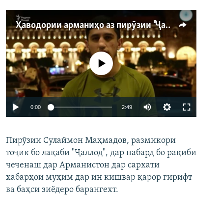
Ҳаводории арманиҳо аз пирӯзии "Ҷаллод"-и тоҷик
Феълан кор намекунад
Auto
0:00
2:49
240p
Пирӯзии Сулаймон Маҳмадов, размикори
360p
тоҷик бо лақаби "Ҷаллод", дар набард бо рақиби
480p
Auto
240p
360p
480p
чеченаш дар Арманистон дар сархати
720p
хабарҳои муҳим дар ин кишвар қарор гирифт
720p
1080p
ва баҳси зиёдеро барангехт.
1080p