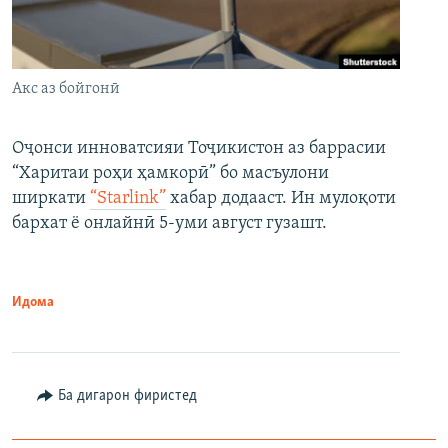
Акс аз бойгонӣ
Оҷонси инноватсияи Тоҷикистон аз баррасии
“Харитаи роҳи ҳамкорӣ” бо масъулони
ширкати
“Starlink”
хабар додааст. Ин мулоқоти
бархат ё онлайнӣ 5-уми август гузашт.
Идома
Ба дигарон фиристед