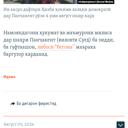
Ин аксро дафтари Ҳизби ҳокими халқии демократӣ
дар Панҷакент рӯзи 4-уми август нашр кард
Намояндагони ҳукумат ва маъмурони милиса
дар шаҳри Панҷакент (вилояти Суғд) ба зидди,
ба гуфтаашон,
либоси “бегона”
маърака
баргузор кардаанд.
Идома
Ба дигарон фиристед
Август 05, 2026