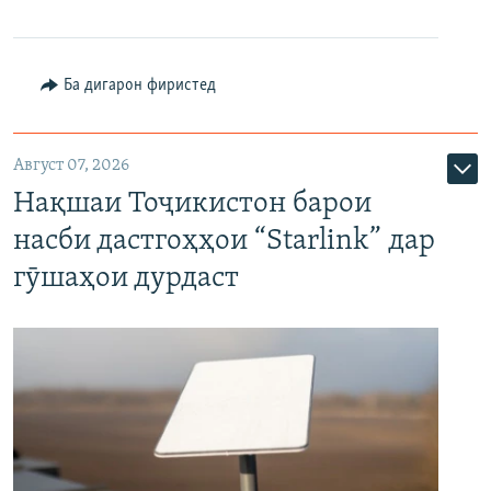
Ба дигарон фиристед
Август 07, 2026
Нақшаи Тоҷикистон барои
насби дастгоҳҳои “Starlink” дар
гӯшаҳои дурдаст