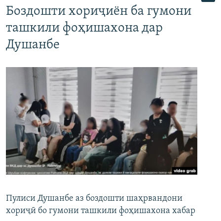
Боздошти хориҷиён ба гумони
ташкили фоҳишахона дар
Душанбе
Пулиси Душанбе аз боздошти шаҳрвандони
хориҷӣ бо гумони ташкили фоҳишахона хабар