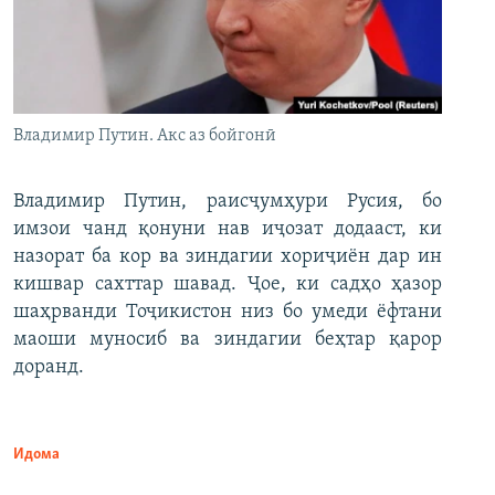
Владимир Путин. Акс аз бойгонӣ
Владимир Путин, раисҷумҳури Русия, бо
имзои чанд қонуни нав иҷозат додааст, ки
назорат ба кор ва зиндагии хориҷиён дар ин
кишвар сахттар шавад. Ҷое, ки садҳо ҳазор
шаҳрванди Тоҷикистон низ бо умеди ёфтани
маоши муносиб ва зиндагии беҳтар қарор
доранд.
Идома