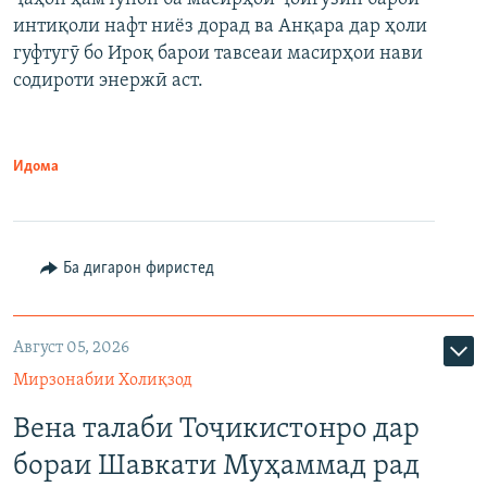
интиқоли нафт ниёз дорад ва Анқара дар ҳоли
гуфтугӯ бо Ироқ барои тавсеаи масирҳои нави
содироти энержӣ аст.
Идома
Ба дигарон фиристед
Август 05, 2026
Мирзонабии Холиқзод
Вена талаби Тоҷикистонро дар
бораи Шавкати Муҳаммад рад