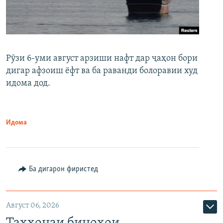
Рӯзи 6-уми август арзиши нафт дар ҷаҳон бори
дигар афзоиш ёфт ва ба раванди болоравии худ
идома дод.
Идома
Ба дигарон фиристед
Август 06, 2026