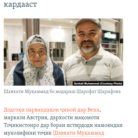
кардааст
Шавкати Муҳаммад бо модараш Шарофат Шарифова
Додгоҳи парвандаҳои ҷиноӣ дар Вена
,
маркази Австрия, дархости мақомоти
Тоҷикистонро дар бораи истирдоди намояндаи
мухолифини тоҷик
Шавкати Муҳаммад