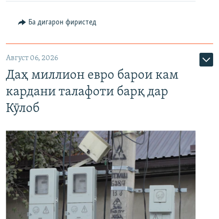
Ба дигарон фиристед
Август 06, 2026
Даҳ миллион евро барои кам
кардани талафоти барқ дар
Кӯлоб