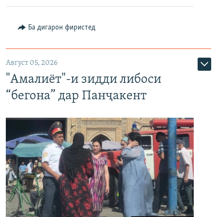
Ба дигарон фиристед
Август 05, 2026
"Амалиёт"-и зидди либоси
“бегона” дар Панҷакент