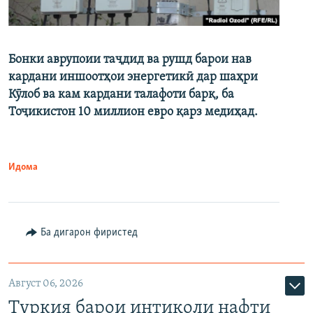
Бонки аврупоии таҷдид ва рушд барои нав
кардани иншоотҳои энергетикӣ дар шаҳри
Кӯлоб ва кам кардани талафоти барқ, ба
Тоҷикистон 10 миллион евро қарз медиҳад.
Идома
Ба дигарон фиристед
Август 06, 2026
Туркия барои интиқоли нафти