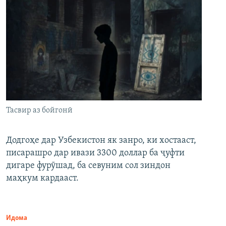
Тасвир аз бойгонӣ
Додгоҳе дар Узбекистон як занро, ки хостааст,
писарашро дар ивази 3300 доллар ба ҷуфти
дигаре фурӯшад, ба севуним сол зиндон
маҳкум кардааст.
Идома