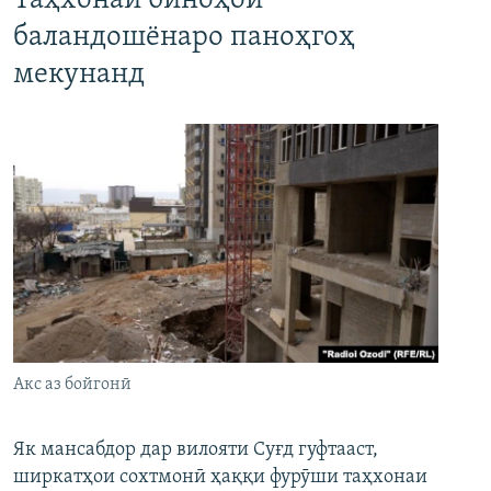
Таҳхонаи биноҳои
баландошёнаро паноҳгоҳ
мекунанд
Акс аз бойгонӣ
Як мансабдор дар вилояти Суғд гуфтааст,
ширкатҳои сохтмонӣ ҳаққи фурӯши таҳхонаи