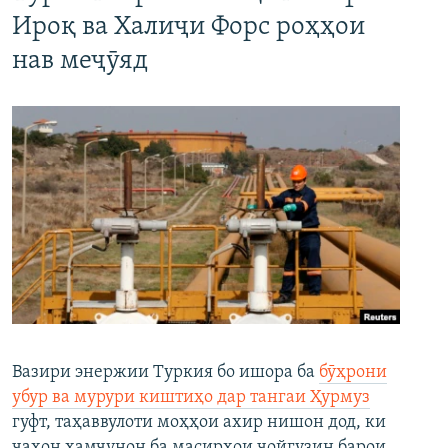
Ироқ ва Халиҷи Форс роҳҳои
нав меҷӯяд
Вазири энержии Туркия бо ишора ба
бӯҳрони
убур ва мурури киштиҳо дар тангаи Ҳурмуз
гуфт, таҳаввулоти моҳҳои ахир нишон дод, ки
ҷаҳон ҳамчунон ба масирҳои ҷойгузин барои