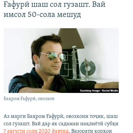
Ғафурӣ шаш сол гузашт. Вай
имсол 50-сола мешуд
Баҳром Ғафурӣ, овозхон
Аз марги Баҳром Ғафурӣ, овозхони тоҷик, шаш
сол гузашт. Вай дар як садамаи нақлиётӣ субҳи
7 августи соли 2020 фавтид
. Вазорати корҳои