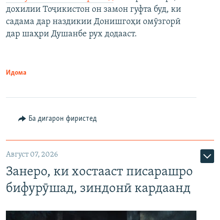
дохилии Тоҷикистон он замон гуфта буд, ки
садама дар наздикии Донишгоҳи омӯзгорӣ
дар шаҳри Душанбе рух додааст.
Идома
Ба дигарон фиристед
Август 07, 2026
Занеро, ки хостааст писарашро
бифурӯшад, зиндонӣ кардаанд