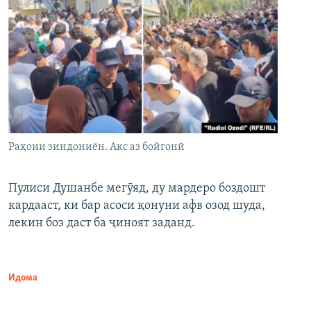
Раҳоии зиндониён. Акс аз бойгонӣ
Пулиси Душанбе мегӯяд, ду мардеро боздошт
кардааст, ки бар асоси қонуни афв озод шуда,
лекин боз даст ба ҷиноят заданд.
Идома