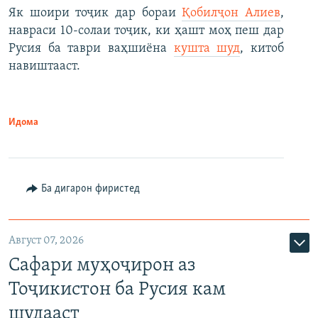
Як шоири тоҷик дар бораи
Қобилҷон Алиев
,
навраси 10-солаи тоҷик, ки ҳашт моҳ пеш дар
Русия ба таври ваҳшиёна
кушта шуд
, китоб
навиштааст.
Идома
Ба дигарон фиристед
Август 07, 2026
Сафари муҳоҷирон аз
Тоҷикистон ба Русия кам
шудааст