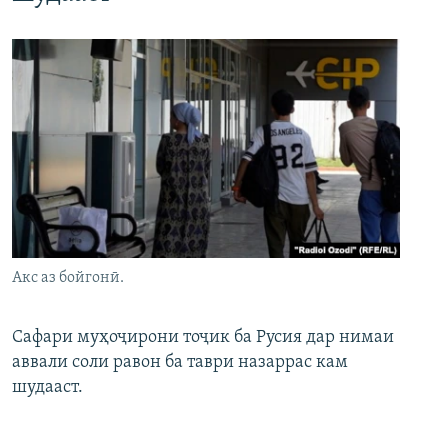
Акс аз бойгонӣ.
Сафари муҳоҷирони тоҷик ба Русия дар нимаи
аввали соли равон ба таври назаррас кам
шудааст.