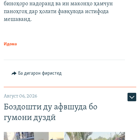
биноҳоро надоранд ва ин маконҳо ҳамчун
паноҳгоҳ дар ҳолати фавқулода истифода
мешаванд.
Идома
Ба дигарон фиристед
Август 06, 2026
Боздошти ду афвшуда бо
гумони дуздӣ