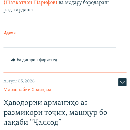
(Шавкатҷон Шарифов)
ва модару бародараш
рад кардааст.
Идома
Ба дигарон фиристед
Август 05, 2026
Мирзонабии Холиқзод
Ҳаводории арманиҳо аз
размикори тоҷик, машҳур бо
лақаби “Ҷаллод”