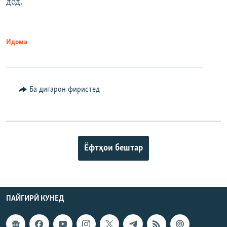
дод.
Идома
Ба дигарон фиристед
Ёфтҳои бештар
ПАЙГИРӢ КУНЕД