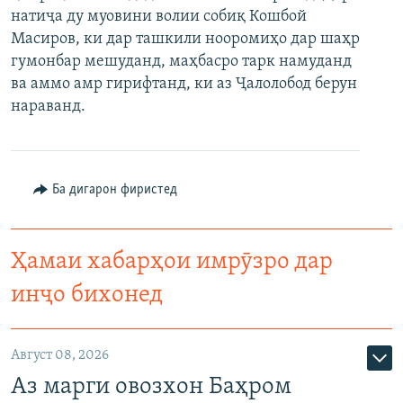
натиҷа ду муовини волии собиқ Кошбой
ГУЗОРИШҲОИ РАДИОӢ
Русский
Масиров, ки дар ташкили нооромиҳо дар шаҳр
гумонбар мешуданд, маҳбасро тарк намуданд
ПАЙГИРӢ КУНЕД
ва аммо амр гирифтанд, ки аз Ҷалолобод берун
нараванд.
Ба дигарон фиристед
Ҳамаи сомонаҳои RFE/RL
Ҳамаи хабарҳои имрӯзро дар
инҷо бихонед
Август 08, 2026
Аз марги овозхон Баҳром