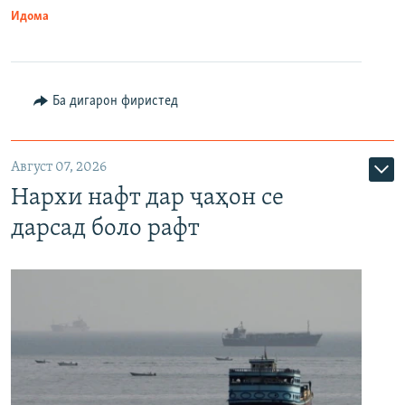
Идома
Ба дигарон фиристед
Август 07, 2026
Нархи нафт дар ҷаҳон се
дарсад боло рафт