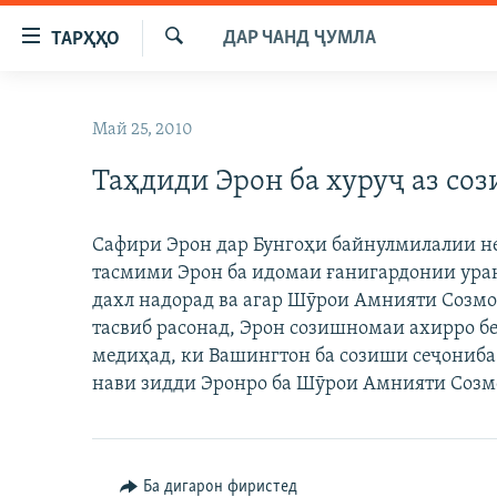
Пайвандҳои
ДАР ЧАНД ҶУМЛА
ТАРҲҲО
дастрасӣ
Ҷустуҷӯ
Ҷаҳиш
ГӮШАҲО
ба
Май 25, 2010
ГАПИ ОЗОД
СИЁСАТ
мояи
аслӣ
Таҳдиди Эрон ба хуруҷ аз соз
РӮЗГОРИ МУҲОҶИР
ИҚТИСОД
Ҷаҳиш
САЛОМ, ХОҲАР
ҶОМЕА
ба
Сафири Эрон дар Бунгоҳи байнулмилалии не
феҳристи
ТАҲҚИҚОТ
ҚАЗИЯИ "КРОКУС"
тасмими Эрон ба идомаи ғанигардонии уран 
аслӣ
ҶАНГ ДАР УКРАИНА
дахл надорад ва агар Шӯрои Амнияти Созм
ОСИЁИ МАРКАЗӢ
Ҷаҳиш
тасвиб расонад, Эрон созишномаи ахирро бе
ба
НАЗАРИ МАРДУМ
ФАРҲАНГ
медиҳад, ки Вашингтон ба созиши сеҷониба
ҷустор
ЧАНДРАСОНАӢ
МЕҲМОНИ ОЗОДӢ
БЛОГИСТОН
нави зидди Эронро ба Шӯрои Амнияти Созм
РӮЙХАТҲО
ВАРЗИШ
ОЗОДӢ ОНЛАЙН
ВИДЕО
КИТОБҲОИ ОЗОДӢ
НИГОРИСТОН
Ба дигарон фиристед