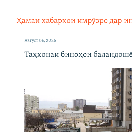
ГУЗОРИШҲОИ РАДИОӢ
Ҳамаи хабарҳои имрӯзро дар и
Август 06, 2026
Таҳхонаи биноҳои баландошё