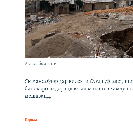
Акс аз бойгонӣ
Як мансабдор дар вилояти Суғд гуфтааст, 
биноҳоро надоранд ва ин маконҳо ҳамчун п
мешаванд.
Идома