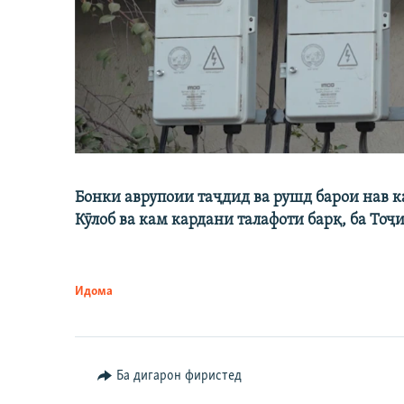
Бонки аврупоии таҷдид ва рушд барои нав 
Кӯлоб ва кам кардани талафоти барқ, ба Тоҷ
Идома
Ба дигарон фиристед