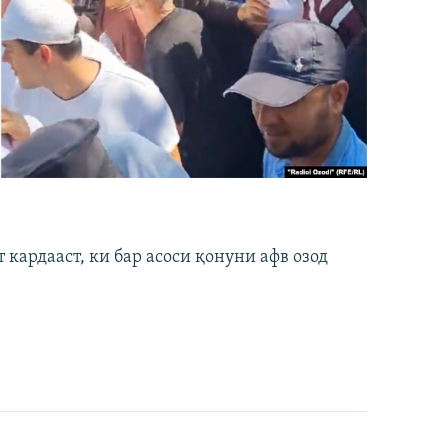
кардааст, ки бар асоси қонуни афв озод