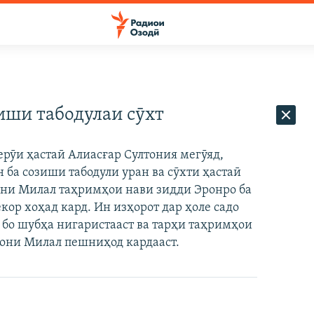
иши табодулаи сӯхт
рӯи ҳастаӣ Алиасғар Султония мегӯяд,
ба созиши табодули уран ва сӯхти ҳастаӣ
они Милал таҳримҳои нави зидди Эронро ба
кор хоҳад кард. Ин изҳорот дар ҳоле садо
 бо шубҳа нигаристааст ва тарҳи таҳримҳои
они Милал пешниҳод кардааст.