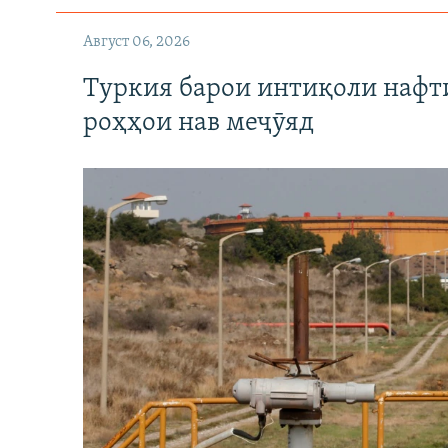
Август 06, 2026
Туркия барои интиқоли нафт
роҳҳои нав меҷӯяд