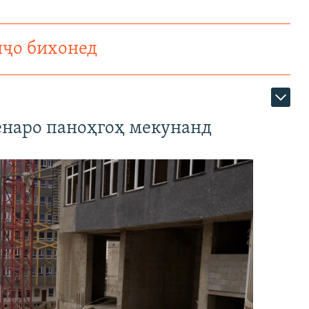
нҷо бихонед
наро паноҳгоҳ мекунанд