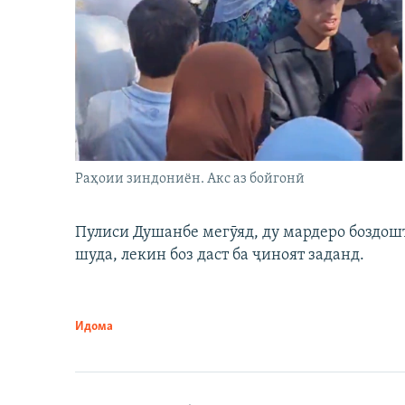
Раҳоии зиндониён. Акс аз бойгонӣ
Пулиси Душанбе мегӯяд, ду мардеро боздошт 
шуда, лекин боз даст ба ҷиноят заданд.
Идома