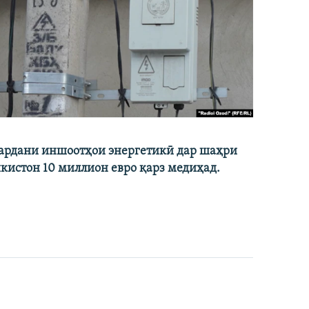
кардани иншоотҳои энергетикӣ дар шаҳри
икистон 10 миллион евро қарз медиҳад.