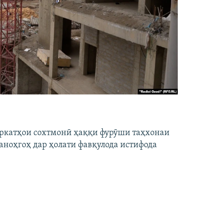
ширкатҳои сохтмонӣ ҳаққи фурӯши таҳхонаи
аноҳгоҳ дар ҳолати фавқулода истифода