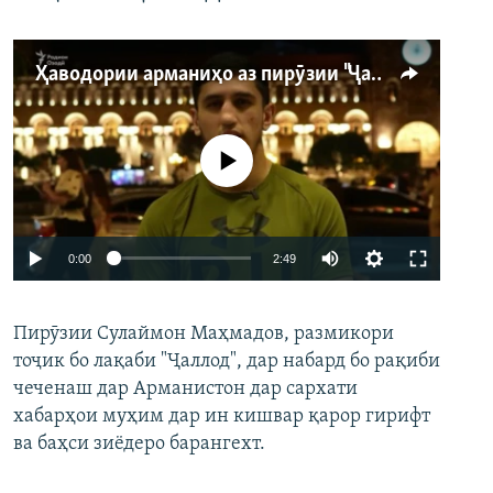
Ҳаводории арманиҳо аз пирӯзии "Ҷаллод"-и тоҷик
Феълан кор намекунад
Auto
0:00
2:49
240p
Пирӯзии Сулаймон Маҳмадов, размикори
360p
тоҷик бо лақаби "Ҷаллод", дар набард бо рақиби
480p
Auto
240p
360p
480p
чеченаш дар Арманистон дар сархати
720p
хабарҳои муҳим дар ин кишвар қарор гирифт
720p
1080p
ва баҳси зиёдеро барангехт.
1080p