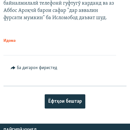
байналмилалӣ телефонӣ гуфтугӯ карданд ва аз
Аббос Ароқчӣ барои сафар "дар аввалин
фурсати мумкин" ба Исломобод даъват шуд.
Идома
Ба дигарон фиристед
Ёфтҳои бештар