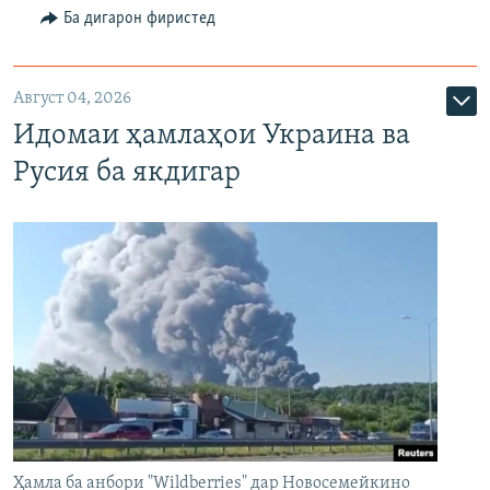
Ба дигарон фиристед
Август 04, 2026
Идомаи ҳамлаҳои Украина ва
Русия ба якдигар
Ҳамла ба анбори "Wildberries" дар Новосемейкино