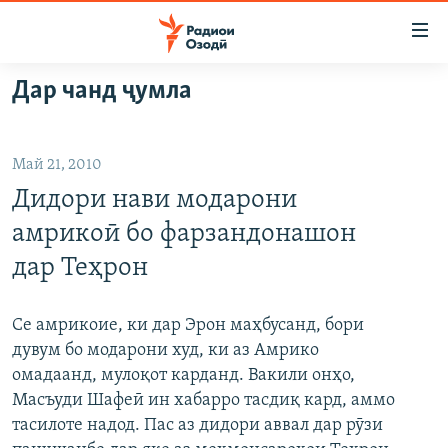
Пайвандҳои
дастрасӣ
Ҷаҳиш
Дар чанд ҷумла
ба
ГӮШАҲО
мояи
ГАПИ ОЗОД
СИЁСАТ
аслӣ
Май 21, 2010
РӮЗГОРИ МУҲОҶИР
Ҷаҳиш
ИҚТИСОД
Дидори нави модарони
ба
САЛОМ, ХОҲАР
ҶОМЕА
феҳристи
амрикоӣ бо фарзандонашон
ТАҲҚИҚОТ
ҚАЗИЯИ "КРОКУС"
аслӣ
дар Теҳрон
Ҷаҳиш
ҶАНГ ДАР УКРАИНА
ОСИЁИ МАРКАЗӢ
ба
НАЗАРИ МАРДУМ
ФАРҲАНГ
Се амрикоие, ки дар Эрон маҳбусанд, бори
ҷустор
дувум бо модарони худ, ки аз Амрико
ЧАНДРАСОНАӢ
МЕҲМОНИ ОЗОДӢ
БЛОГИСТОН
омадаанд, мулоқот карданд. Вакили онҳо,
РӮЙХАТҲО
ВАРЗИШ
ОЗОДӢ ОНЛАЙН
ВИДЕО
Масъуди Шафеӣ ин хабарро тасдиқ кард, аммо
тасилоте надод. Пас аз дидори аввал дар рӯзи
КИТОБҲОИ ОЗОДӢ
НИГОРИСТОН