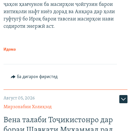
ҷаҳон ҳамчунон ба масирҳои ҷойгузин барои
интиқоли нафт ниёз дорад ва Анқара дар ҳоли
гуфтугӯ бо Ироқ барои тавсеаи масирҳои нави
содироти энержӣ аст.
Идома
Ба дигарон фиристед
Август 05, 2026
Мирзонабии Холиқзод
Вена талаби Тоҷикистонро дар
бораи Шавкати Муҳаммад рад