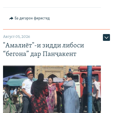
Ба дигарон фиристед
Август 05, 2026
"Амалиёт"-и зидди либоси
“бегона” дар Панҷакент