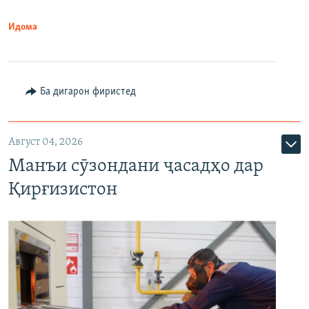
Идома
Ба дигарон фиристед
Август 04, 2026
Манъи сӯзондани ҷасадҳо дар
Қирғизистон