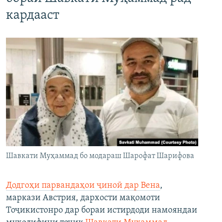
кардааст
Шавкати Муҳаммад бо модараш Шарофат Шарифова
Додгоҳи парвандаҳои ҷиноӣ дар Вена
,
маркази Австрия, дархости мақомоти
Тоҷикистонро дар бораи истирдоди намояндаи