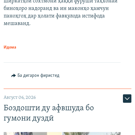
ширкатҳои сохтмонӣ ҳаққи фурӯши таҳхонаи
биноҳоро надоранд ва ин маконҳо ҳамчун
паноҳгоҳ дар ҳолати фавқулода истифода
мешаванд.
Идома
Ба дигарон фиристед
Август 06, 2026
Боздошти ду афвшуда бо
гумони дуздӣ