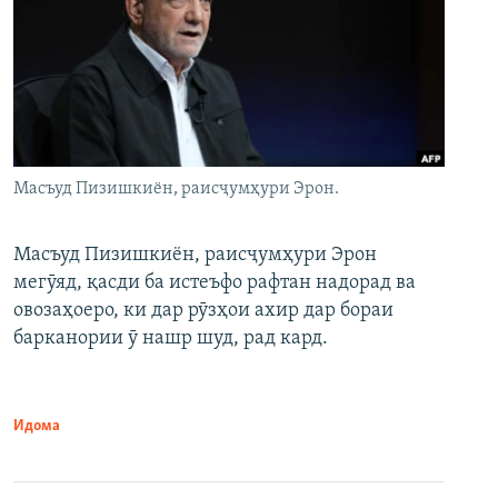
Масъуд Пизишкиён, раисҷумҳури Эрон.
Масъуд Пизишкиён, раисҷумҳури Эрон
мегӯяд, қасди ба истеъфо рафтан надорад ва
овозаҳоеро, ки дар рӯзҳои ахир дар бораи
барканории ӯ нашр шуд, рад кард.
Идома