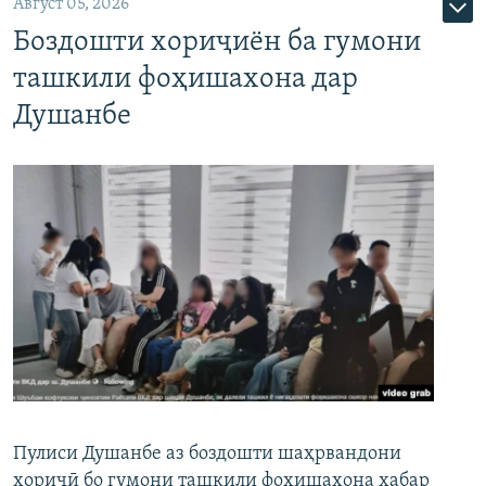
Август 05, 2026
Боздошти хориҷиён ба гумони
ташкили фоҳишахона дар
Душанбе
Пулиси Душанбе аз боздошти шаҳрвандони
хориҷӣ бо гумони ташкили фоҳишахона хабар