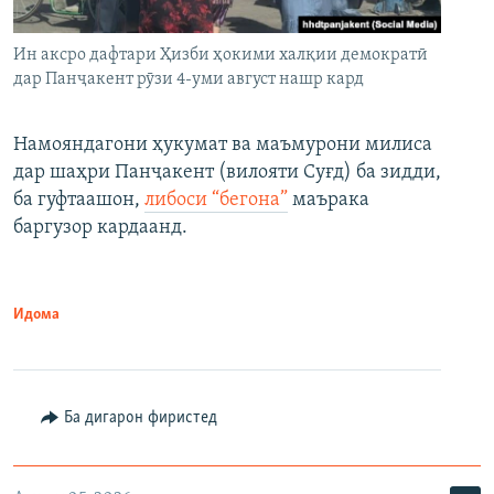
Ин аксро дафтари Ҳизби ҳокими халқии демократӣ
дар Панҷакент рӯзи 4-уми август нашр кард
Намояндагони ҳукумат ва маъмурони милиса
дар шаҳри Панҷакент (вилояти Суғд) ба зидди,
ба гуфтаашон,
либоси “бегона”
маърака
баргузор кардаанд.
Идома
Ба дигарон фиристед