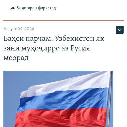
Ба дигарон фиристед
Август 04, 2026
Баҳси парчам. Узбекистон як
зани муҳоҷирро аз Русия
меорад