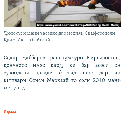
Ҷойи сӯзондани ҷасадҳо дар ноҳияи Симферополи
Қрим. Акс аз бойгонӣ
Содир Ҷабборов, раисҷумҳури Қирғизистон,
қонунеро имзо кард, ки бар асоси он
сӯзондани ҷасади фавтидагонро дар ин
кишвари Осиёи Марказӣ то соли 2040 манъ
мекунад.
Идома