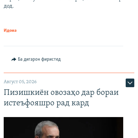
дод.
Идома
Ба дигарон фиристед
Август 05, 2026
Пизишкиён овозаҳо дар бораи
истеъфояшро рад кард