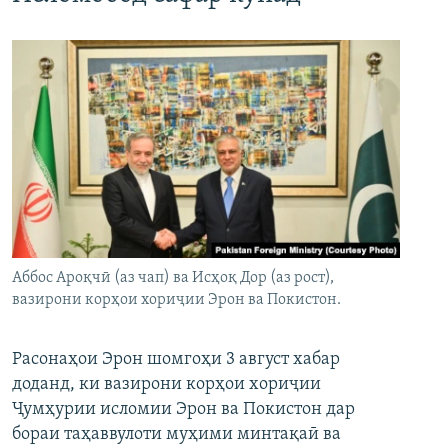
Аббос Ароқчӣ (аз чап) ва Исҳоқ Дор (аз рост),
вазирони корҳои хориҷии Эрон ва Покистон.
Расонаҳои Эрон шомгоҳи 3 август хабар
доданд, ки вазирони корҳои хориҷии
Ҷумҳурии исломии Эрон ва Покистон дар
бораи таҳаввулоти муҳими минтақаӣ ва