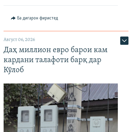
Ба дигарон фиристед
Август 06, 2026
Даҳ миллион евро барои кам
кардани талафоти барқ дар
Кӯлоб