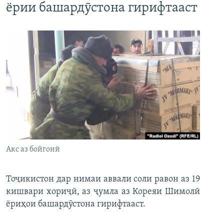
ёрии башардӯстона гирифтааст
Акс аз бойгонӣ
Тоҷикистон дар нимаи аввали соли равон аз 19
кишвари хориҷӣ, аз ҷумла аз Кореяи Шимолӣ
ёриҳои башардӯстона гирифтааст.