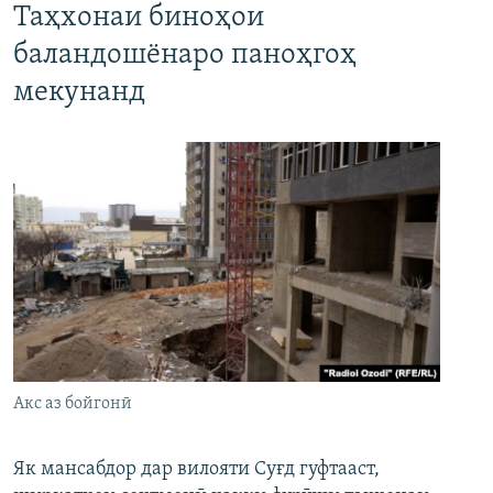
Таҳхонаи биноҳои
баландошёнаро паноҳгоҳ
мекунанд
Акс аз бойгонӣ
Як мансабдор дар вилояти Суғд гуфтааст,