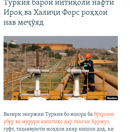
Туркия барои интиқоли нафти
Ироқ ва Халиҷи Форс роҳҳои
нав меҷӯяд
Вазири энержии Туркия бо ишора ба
бӯҳрони
убур ва мурури киштиҳо дар тангаи Ҳурмуз
гуфт, таҳаввулоти моҳҳои ахир нишон дод, ки