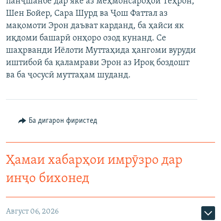
панҷшанбе дар яке аз меҳмонсароҳои Теҳрон,
ГУЗОРИШҲОИ РАДИОӢ
Шен Бойер, Сара Шурд ва Ҷош Фаттал аз
Русский
мақомоти Эрон даъват карданд, ба ҳайси як
иқдоми башарӣ онҳоро озод кунанд. Се
ПАЙГИРӢ КУНЕД
шаҳрванди Иёлоти Муттаҳида ҳангоми вуруди
иштибоӣ ба қаламрави Эрон аз Ироқ боздошт
ва ба ҷосусӣ муттаҳам шуданд.
Ҳамаи сомонаҳои RFE/RL
Ба дигарон фиристед
Ҳамаи хабарҳои имрӯзро дар
инҷо бихонед
Август 06, 2026