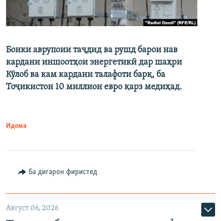
Бонки аврупоии таҷдид ва рушд барои нав
кардани иншоотҳои энергетикӣ дар шаҳри
Кӯлоб ва кам кардани талафоти барқ, ба
Тоҷикистон 10 миллион евро қарз медиҳад.
Идома
Ба дигарон фиристед
Август 06, 2026