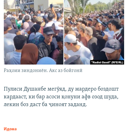
Раҳоии зиндониён. Акс аз бойгонӣ
Пулиси Душанбе мегӯяд, ду мардеро боздошт
кардааст, ки бар асоси қонуни афв озод шуда,
лекин боз даст ба ҷиноят заданд.
Идома