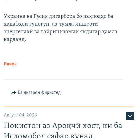
Украина ва Русия дигарбора бо паҳподҳо ба
ҳадафҳои гуногун, аз ҷумла иншооти
энергетикӣ ва ғайринизомии якдигар ҳамла
карданд.
Идома
Ба дигарон фиристед
Август 04, 2026
Покистон аз Ароқчӣ хост, ки ба
Исломобод сафар кунад