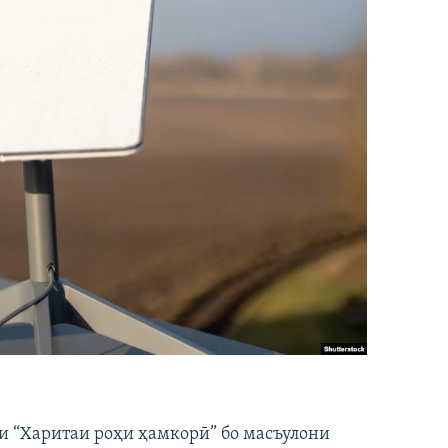
и “Харитаи роҳи ҳамкорӣ” бо масъулони