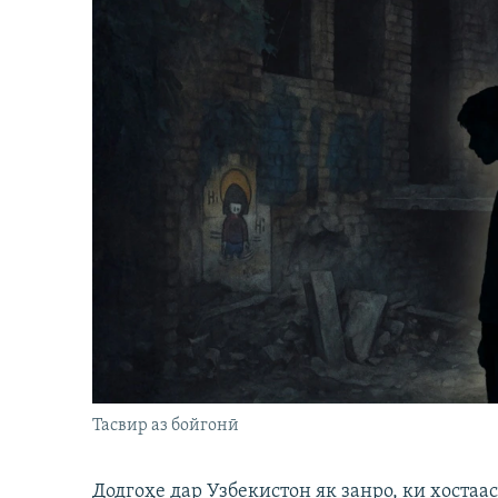
Тасвир аз бойгонӣ
Додгоҳе дар Узбекистон як занро, ки хостаа