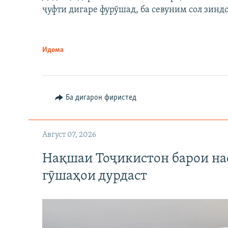
ҷуфти дигаре фурӯшад, ба севуним сол зинд
Идома
Ба дигарон фиристед
Август 07, 2026
Нақшаи Тоҷикистон барои нас
гӯшаҳои дурдаст