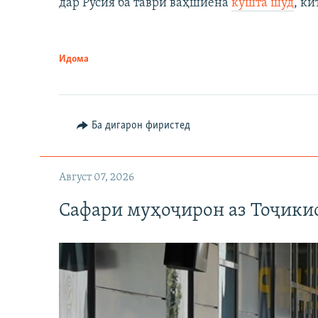
дар Русия ба таври ваҳшиёна
кушта шуд
, ки
Идома
Ба дигарон фиристед
Август 07, 2026
Сафари муҳоҷирон аз Тоҷикис