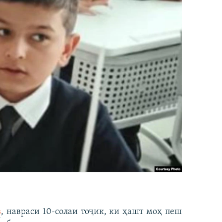
в
, навраси 10-солаи тоҷик, ки ҳашт моҳ пеш