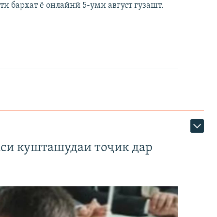
ти бархат ё онлайнӣ 5-уми август гузашт.
аси кушташудаи тоҷик дар