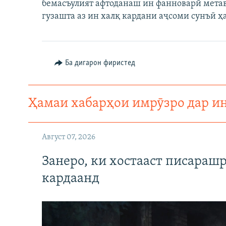
ГУЗОРИШҲОИ РАДИОӢ
бемасъулият афтоданаш ин фанноварӣ метаво
гузашта аз ин халқ кардани аҷсоми сунъӣ ҳ
Ба дигарон фиристед
Ҳамаи хабарҳои имрӯзро дар и
Август 07, 2026
Занеро, ки хостааст писараш
кардаанд