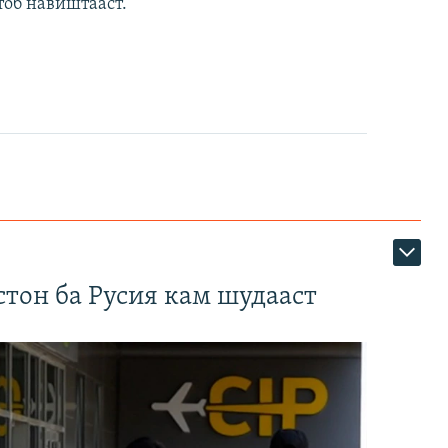
тоб навиштааст.
тон ба Русия кам шудааст