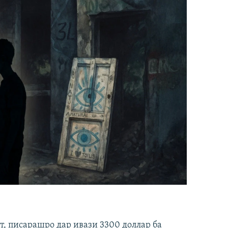
ст, писарашро дар ивази 3300 доллар ба