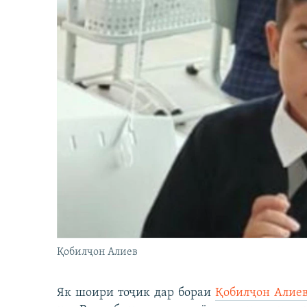
Қобилҷон Алиев
Як шоири тоҷик дар бораи
Қобилҷон Алие