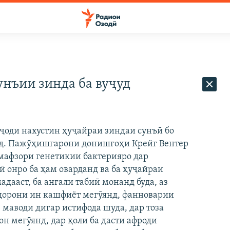
нъии зинда ба вуҷуд
эҷоди нахустин ҳуҷайраи зиндаи сунъӣ бо
нд. Пажӯҳишгарони донишгоҳи Крейг Вентер
мафзори генетикии бактерияро дар
 онро ба ҳам оварданд ва ба ҳуҷайраи
адааст, ба ангали табиӣ монанд буда, аз
дорони ин кашфиёт мегӯянд, фанноварии
 маводи дигар истифода шуда, дар тоза
он мегӯянд, дар ҳоли ба дасти афроди