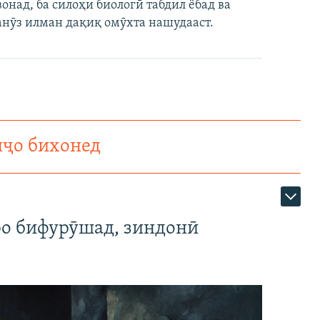
над, ба силоҳи биологӣ табдил ёбад ва
анӯз илман дақиқ омӯхта нашудааст.
нҷо бихонед
ро бифурӯшад, зиндонӣ