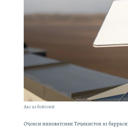
Акс аз бойгонӣ
Оҷонси инноватсияи Тоҷикистон аз барраси