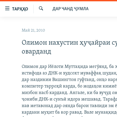
Пайвандҳои
ДАР ЧАНД ҶУМЛА
ТАРҲҲО
дастрасӣ
Ҷустуҷӯ
Ҷаҳиш
ГӮШАҲО
ба
Май 21, 2010
ГАПИ ОЗОД
СИЁСАТ
мояи
аслӣ
Олимон нахустин ҳуҷайраи су
РӮЗГОРИ МУҲОҶИР
ИҚТИСОД
Ҷаҳиш
оварданд
САЛОМ, ХОҲАР
ҶОМЕА
ба
феҳристи
ТАҲҚИҚОТ
ҚАЗИЯИ "КРОКУС"
аслӣ
Олимон дар Иёлоти Муттаҳида мегӯянд, ба 
ҶАНГ ДАР УКРАИНА
ОСИЁИ МАРКАЗӢ
Ҷаҳиш
истифода аз ДНК-и худсохт муваффақ шуда
ба
дар наздикии Вашингтон гуфтанд, онҳо нар
НАЗАРИ МАРДУМ
ФАРҲАНГ
ҷустор
компютер тарроҳӣ карда, бо модаҳои кимиёӣ
ЧАНДРАСОНАӢ
МЕҲМОНИ ОЗОДӢ
БЛОГИСТОН
мизбон насб карданд. Ангале, ки ба вуҷуд ом
РӮЙХАТҲО
ВАРЗИШ
ОЗОДӢ ОНЛАЙН
ВИДЕО
ҷониби ДНК-и сунъӣ идора мешавад. Тараф
нав метавонад дар оянда барои тавлиди эм ё
КИТОБҲОИ ОЗОДӢ
НИГОРИСТОН
кардани муҳит ба кор равад. Вале мунаққид