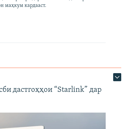
он маҳкум кардааст.
би дастгоҳҳои “Starlink” дар