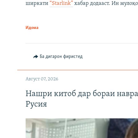
ширкати
“Starlink”
хабар додааст. Ин мулоқо
Идома
Ба дигарон фиристед
Август 07, 2026
Нашри китоб дар бораи навр
Русия