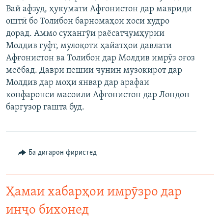
Вай афзуд, ҳукумати Афғонистон дар мавриди
ГУЗОРИШҲОИ РАДИОӢ
Русский
оштӣ бо Толибон барномаҳои хоси худро
дорад. Аммо сухангӯи раёсатҷумҳурии
ПАЙГИРӢ КУНЕД
Молдив гуфт, мулоқоти ҳайатҳои давлати
Афғонистон ва Толибон дар Молдив имрӯз оғоз
меёбад. Даври пешии чунин музокирот дар
Молдив дар моҳи январ дар арафаи
конфаронси масоили Афғонистон дар Лондон
баргузор гашта буд.
Ҳамаи сомонаҳои RFE/RL
Ба дигарон фиристед
Ҳамаи хабарҳои имрӯзро дар
инҷо бихонед