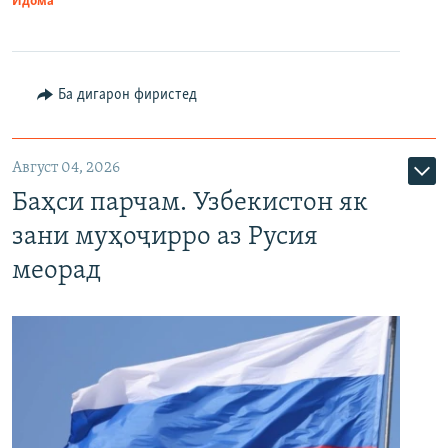
Идома
Ба дигарон фиристед
Август 04, 2026
Баҳси парчам. Узбекистон як
зани муҳоҷирро аз Русия
меорад