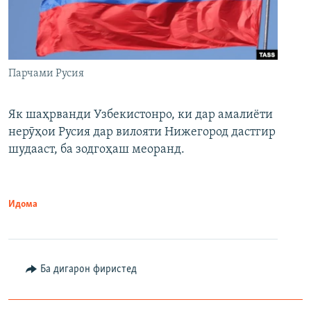
Парчами Русия
Як шаҳрванди Узбекистонро, ки дар амалиёти
нерӯҳои Русия дар вилояти Нижегород дастгир
шудааст, ба зодгоҳаш меоранд.
Идома
Ба дигарон фиристед