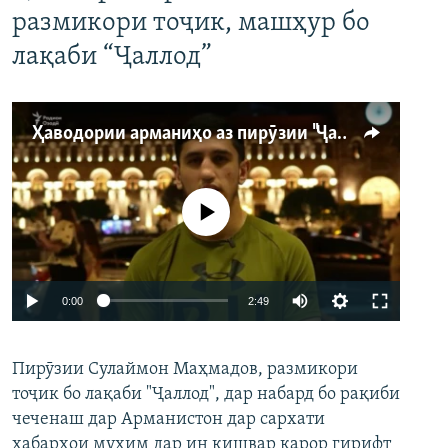
размикори тоҷик, машҳур бо
лақаби “Ҷаллод”
Ҳаводории арманиҳо аз пирӯзии "Ҷаллод"-и тоҷик
Феълан кор намекунад
Auto
0:00
2:49
240p
Пирӯзии Сулаймон Маҳмадов, размикори
360p
тоҷик бо лақаби "Ҷаллод", дар набард бо рақиби
480p
Auto
240p
360p
480p
чеченаш дар Арманистон дар сархати
720p
хабарҳои муҳим дар ин кишвар қарор гирифт