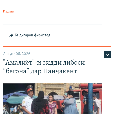
Идома
Ба дигарон фиристед
Август 05, 2026
"Амалиёт"-и зидди либоси
“бегона” дар Панҷакент