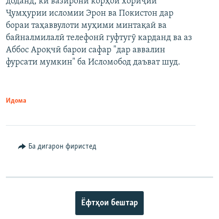
доданд, ки вазирони корҳои хориҷии
Ҷумҳурии исломии Эрон ва Покистон дар
бораи таҳаввулоти муҳими минтақаӣ ва
байналмилалӣ телефонӣ гуфтугӯ карданд ва аз
Аббос Ароқчӣ барои сафар "дар аввалин
фурсати мумкин" ба Исломобод даъват шуд.
Идома
Ба дигарон фиристед
Ёфтҳои бештар