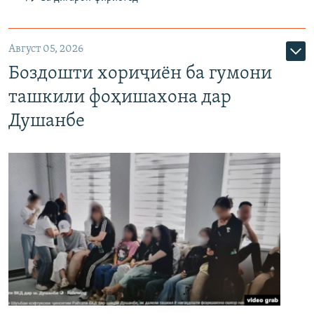
Август 05, 2026
Боздошти хориҷиён ба гумони
ташкили фоҳишахона дар
Душанбе