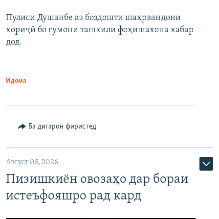
Пулиси Душанбе аз боздошти шаҳрвандони
хориҷӣ бо гумони ташкили фоҳишахона хабар
дод.
Идома
Ба дигарон фиристед
Август 05, 2026
Пизишкиён овозаҳо дар бораи
истеъфояшро рад кард