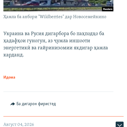
Ҳамла ба анбори "Wildberries" дар Новосемейкино
Украина ва Русия дигарбора бо паҳподҳо ба
ҳадафҳои гуногун, аз ҷумла иншооти
энергетикӣ ва ғайринизомии якдигар ҳамла
карданд.
Идома
Ба дигарон фиристед
Август 04, 2026