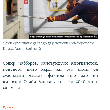
Ҷойи сӯзондани ҷасадҳо дар ноҳияи Симферополи
Қрим. Акс аз бойгонӣ
Содир Ҷабборов, раисҷумҳури Қирғизистон,
қонунеро имзо кард, ки бар асоси он
сӯзондани ҷасади фавтидагонро дар ин
кишвари Осиёи Марказӣ то соли 2040 манъ
мекунад.
Идома