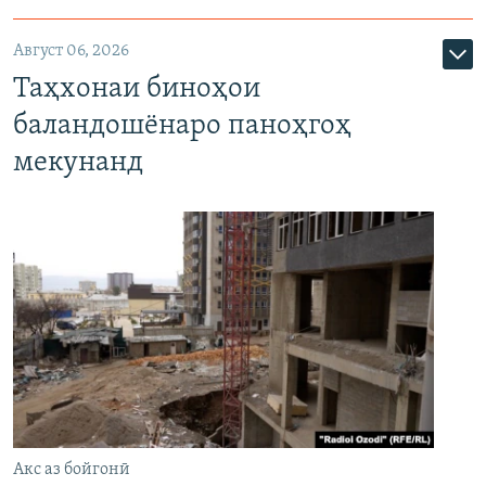
Август 06, 2026
Таҳхонаи биноҳои
баландошёнаро паноҳгоҳ
мекунанд
Акс аз бойгонӣ