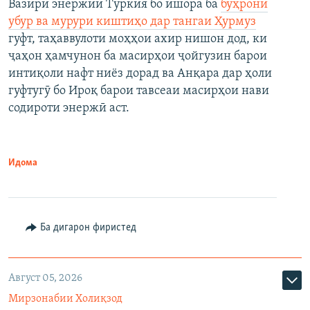
Вазири энержии Туркия бо ишора ба
бӯҳрони
убур ва мурури киштиҳо дар тангаи Ҳурмуз
гуфт, таҳаввулоти моҳҳои ахир нишон дод, ки
ҷаҳон ҳамчунон ба масирҳои ҷойгузин барои
интиқоли нафт ниёз дорад ва Анқара дар ҳоли
гуфтугӯ бо Ироқ барои тавсеаи масирҳои нави
содироти энержӣ аст.
Идома
Ба дигарон фиристед
Август 05, 2026
Мирзонабии Холиқзод