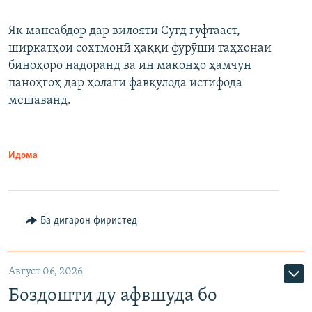
Як мансабдор дар вилояти Суғд гуфтааст,
ширкатҳои сохтмонӣ ҳаққи фурӯши таҳхонаи
биноҳоро надоранд ва ин маконҳо ҳамчун
паноҳгоҳ дар ҳолати фавқулода истифода
мешаванд.
Идома
Ба дигарон фиристед
Август 06, 2026
Боздошти ду афвшуда бо