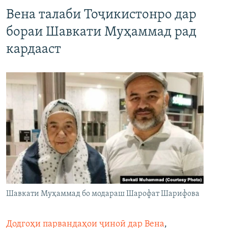
Вена талаби Тоҷикистонро дар
бораи Шавкати Муҳаммад рад
кардааст
Шавкати Муҳаммад бо модараш Шарофат Шарифова
Додгоҳи парвандаҳои ҷиноӣ дар Вена
,