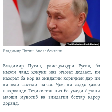
Владимир Путин. Акс аз бойгонӣ
Владимир Путин, раисҷумҳури Русия, бо
имзои чанд қонуни нав иҷозат додааст, ки
назорат ба кор ва зиндагии хориҷиён дар ин
кишвар сахттар шавад. Ҷое, ки садҳо ҳазор
шаҳрванди Тоҷикистон низ бо умеди ёфтани
маоши муносиб ва зиндагии беҳтар қарор
доранд.