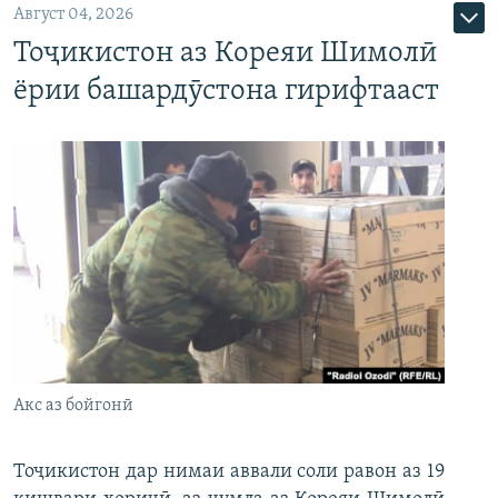
Август 04, 2026
Тоҷикистон аз Кореяи Шимолӣ
ёрии башардӯстона гирифтааст
Акс аз бойгонӣ
Тоҷикистон дар нимаи аввали соли равон аз 19