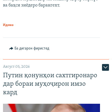
720p
1080p
ва баҳси зиёдеро барангехт.
1080p
Идома
Ба дигарон фиристед
Август 05, 2026
Путин қонунҳои сахтгиронаро
дар бораи муҳоҷирон имзо
кард