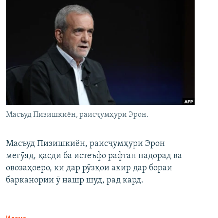
Масъуд Пизишкиён, раисҷумҳури Эрон.
Масъуд Пизишкиён, раисҷумҳури Эрон
мегӯяд, қасди ба истеъфо рафтан надорад ва
овозаҳоеро, ки дар рӯзҳои ахир дар бораи
барканории ӯ нашр шуд, рад кард.