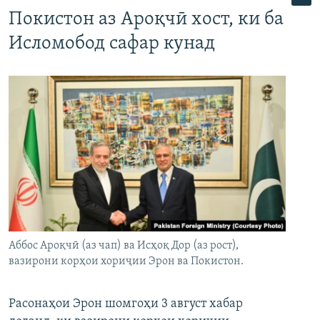
Покистон аз Ароқчӣ хост, ки ба
Исломобод сафар кунад
Аббос Ароқчӣ (аз чап) ва Исҳоқ Дор (аз рост),
вазирони корҳои хориҷии Эрон ва Покистон.
Расонаҳои Эрон шомгоҳи 3 август хабар