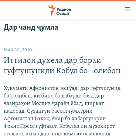
Пайвандҳои
дастрасӣ
Ҷаҳиш
Дар чанд ҷумла
ба
ГӮШАҲО
мояи
ГАПИ ОЗОД
СИЁСАТ
аслӣ
Май 20, 2010
РӮЗГОРИ МУҲОҶИР
Ҷаҳиш
ИҚТИСОД
Иттилои духела дар бораи
ба
САЛОМ, ХОҲАР
ҶОМЕА
феҳристи
гуфтушуниди Кобул бо Толибон
ТАҲҚИҚОТ
ҚАЗИЯИ "КРОКУС"
аслӣ
Ҷаҳиш
ҶАНГ ДАР УКРАИНА
ОСИЁИ МАРКАЗӢ
Ҳукумати Афғонистон мегӯяд, дар гуфтушунид
ба
бо Толибон, ки бино ба хабарҳо бояд дар
НАЗАРИ МАРДУМ
ФАРҲАНГ
ҷустор
ҷазираҳои Молдив ҷараён ёбад, ширкат
ЧАНДРАСОНАӢ
МЕҲМОНИ ОЗОДӢ
БЛОГИСТОН
надорад. Сузангӯи раёсатҷумҳурии
Афғонистон Ваҳид Умар ба хабаргузории
РӮЙХАТҲО
ВАРЗИШ
ОЗОДӢ ОНЛАЙН
ВИДЕО
Франс Пресс гуфтааст, Кобул аз ин музокирот
КИТОБҲОИ ОЗОДӢ
НИГОРИСТОН
огоҳ аст, аммо дар онҳо ҳимоят намекунад.