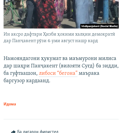
Ин аксро дафтари Ҳизби ҳокими халқии демократӣ
дар Панҷакент рӯзи 4-уми август нашр кард
Намояндагони ҳукумат ва маъмурони милиса
дар шаҳри Панҷакент (вилояти Суғд) ба зидди,
ба гуфтаашон,
либоси “бегона”
маърака
баргузор кардаанд.
Идома
Ба дигарон фиристед