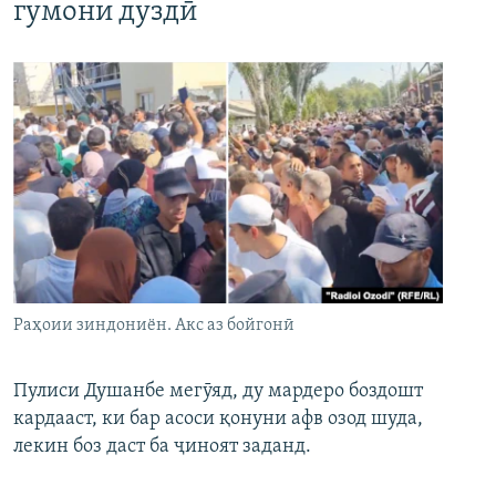
гумони дуздӣ
Раҳоии зиндониён. Акс аз бойгонӣ
Пулиси Душанбе мегӯяд, ду мардеро боздошт
кардааст, ки бар асоси қонуни афв озод шуда,
лекин боз даст ба ҷиноят заданд.