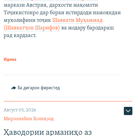
маркази Австрия, дархости мақомоти
Тоҷикистонро дар бораи истирдоди намояндаи
мухолифини тоҷик
Шавкати Муҳаммад
(Шавкатҷон Шарифов)
ва модару бародараш
рад кардааст.
Идома
Ба дигарон фиристед
Август 05, 2026
Мирзонабии Холиқзод
Ҳаводории арманиҳо аз