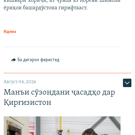
кишвари хориҷӣ, аз ҷумла аз Кореяи Шимолӣ
ёриҳои башардӯстона гирифтааст.
Идома
Ба дигарон фиристед
Август 04, 2026
Манъи сӯзондани ҷасадҳо дар
Қирғизистон