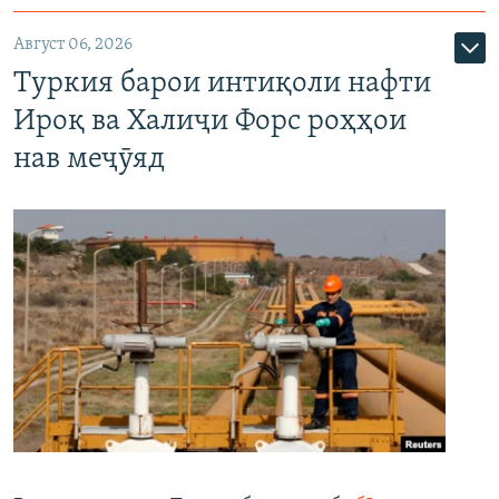
Август 06, 2026
Туркия барои интиқоли нафти
Ироқ ва Халиҷи Форс роҳҳои
нав меҷӯяд