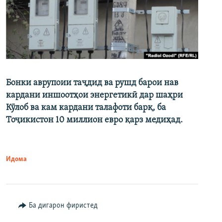
Бонки аврупоии таҷдид ва рушд барои нав
кардани иншоотҳои энергетикӣ дар шаҳри
Кӯлоб ва кам кардани талафоти барқ, ба
Тоҷикистон 10 миллион евро қарз медиҳад.
Идома
Ба дигарон фиристед