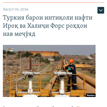
Август 06, 2026
Туркия барои интиқоли нафти
Ироқ ва Халиҷи Форс роҳҳои
нав меҷӯяд