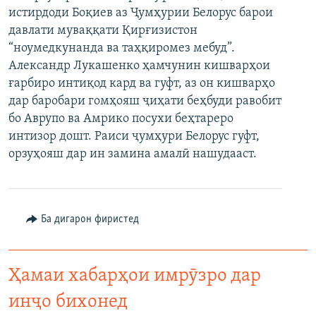
истирдоди Боқиев аз Ҷумҳурии Белорус барои
ГУЗОРИШҲОИ РАДИОӢ
Русский
давлати муваққати Қирғизистон
“ноумедкунанда ва таҳқиромез мебуд”.
ПАЙГИРӢ КУНЕД
Александр Лукашенко ҳамчунин кишварҳои
ғарбиро интиқод кард ва гуфт, аз он кишварҳо
дар баробари гомҳояш ҷиҳати беҳбуди равобит
бо Аврупо ва Амрико посухи беҳтареро
интизор дошт. Раиси ҷумҳури Белорус гуфт,
орзуҳояш дар ин замина амалӣ нашудааст.
Ҳамаи сомонаҳои RFE/RL
Ба дигарон фиристед
Ҳамаи хабарҳои имрӯзро дар
инҷо бихонед