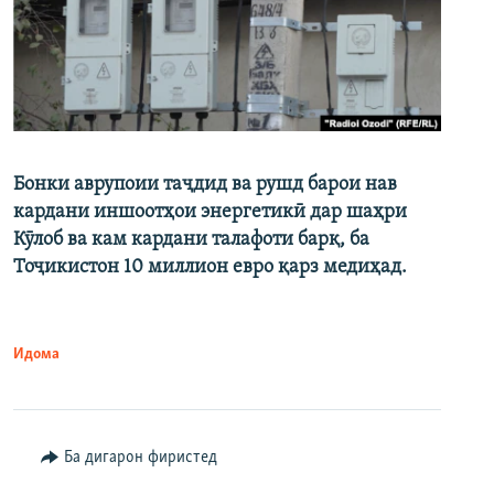
Бонки аврупоии таҷдид ва рушд барои нав
кардани иншоотҳои энергетикӣ дар шаҳри
Кӯлоб ва кам кардани талафоти барқ, ба
Тоҷикистон 10 миллион евро қарз медиҳад.
Идома
Ба дигарон фиристед