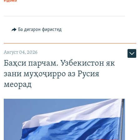
Идома
Ба дигарон фиристед
Август 04, 2026
Баҳси парчам. Узбекистон як
зани муҳоҷирро аз Русия
меорад