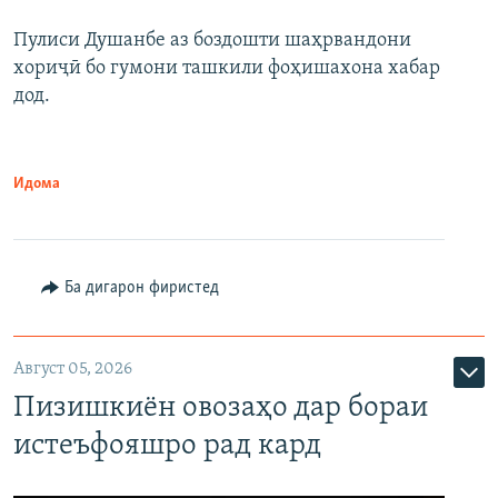
Пулиси Душанбе аз боздошти шаҳрвандони
хориҷӣ бо гумони ташкили фоҳишахона хабар
дод.
Идома
Ба дигарон фиристед
Август 05, 2026
Пизишкиён овозаҳо дар бораи
истеъфояшро рад кард