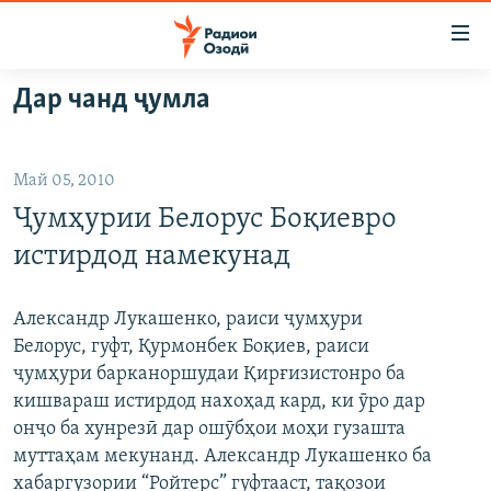
Пайвандҳои
дастрасӣ
Ҷаҳиш
Дар чанд ҷумла
ба
ГӮШАҲО
мояи
ГАПИ ОЗОД
СИЁСАТ
аслӣ
Май 05, 2010
РӮЗГОРИ МУҲОҶИР
Ҷаҳиш
ИҚТИСОД
Ҷумҳурии Белорус Боқиевро
ба
САЛОМ, ХОҲАР
ҶОМЕА
феҳристи
истирдод намекунад
ТАҲҚИҚОТ
ҚАЗИЯИ "КРОКУС"
аслӣ
Ҷаҳиш
ҶАНГ ДАР УКРАИНА
ОСИЁИ МАРКАЗӢ
Александр Лукашенко, раиси ҷумҳури
ба
Белорус, гуфт, Қурмонбек Боқиев, раиси
НАЗАРИ МАРДУМ
ФАРҲАНГ
ҷустор
ҷумҳури барканоршудаи Қирғизистонро ба
ЧАНДРАСОНАӢ
МЕҲМОНИ ОЗОДӢ
БЛОГИСТОН
кишвараш истирдод нахоҳад кард, ки ӯро дар
онҷо ба хунрезӣ дар ошӯбҳои моҳи гузашта
РӮЙХАТҲО
ВАРЗИШ
ОЗОДӢ ОНЛАЙН
ВИДЕО
муттаҳам мекунанд. Александр Лукашенко ба
КИТОБҲОИ ОЗОДӢ
НИГОРИСТОН
хабаргузории “Ройтерс” гуфтааст, тақозои