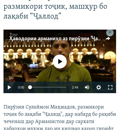
размикори тоҷик, машҳур бо
лақаби “Ҷаллод”
Ҳаводории арманиҳо аз пирӯзии "Ҷаллод"-и тоҷик
Феълан кор намекунад
Auto
0:00
2:49
240p
Пирӯзии Сулаймон Маҳмадов, размикори
360p
тоҷик бо лақаби "Ҷаллод", дар набард бо рақиби
480p
Auto
240p
360p
480p
чеченаш дар Арманистон дар сархати
720p
хабарҳои муҳим дар ин кишвар қарор гирифт