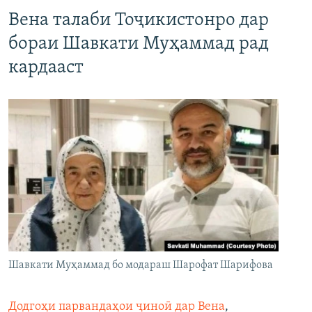
Вена талаби Тоҷикистонро дар
бораи Шавкати Муҳаммад рад
кардааст
Шавкати Муҳаммад бо модараш Шарофат Шарифова
Додгоҳи парвандаҳои ҷиноӣ дар Вена
,