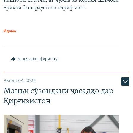
кишвари хориҷӣ, аз ҷумла аз Кореяи Шимолӣ
ёриҳои башардӯстона гирифтааст.
Идома
Ба дигарон фиристед
Август 04, 2026
Манъи сӯзондани ҷасадҳо дар
Қирғизистон