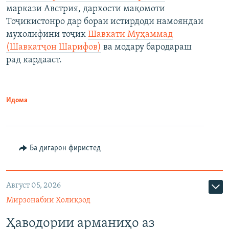
маркази Австрия, дархости мақомоти
Тоҷикистонро дар бораи истирдоди намояндаи
мухолифини тоҷик
Шавкати Муҳаммад
(Шавкатҷон Шарифов)
ва модару бародараш
рад кардааст.
Идома
Ба дигарон фиристед
Август 05, 2026
Мирзонабии Холиқзод
Ҳаводории арманиҳо аз