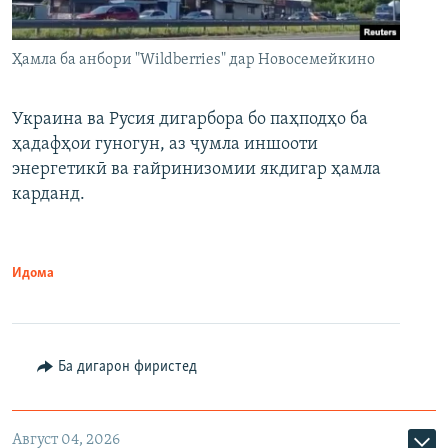
Ҳамла ба анбори "Wildberries" дар Новосемейкино
Украина ва Русия дигарбора бо паҳподҳо ба
ҳадафҳои гуногун, аз ҷумла иншооти
энергетикӣ ва ғайринизомии якдигар ҳамла
карданд.
Идома
Ба дигарон фиристед
Август 04, 2026