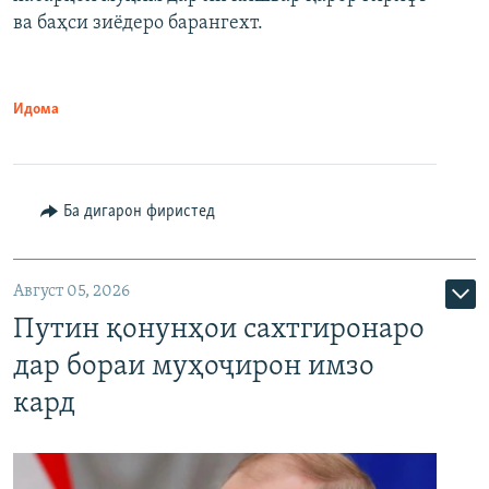
720p
1080p
ва баҳси зиёдеро барангехт.
1080p
Идома
Ба дигарон фиристед
Август 05, 2026
Путин қонунҳои сахтгиронаро
дар бораи муҳоҷирон имзо
кард