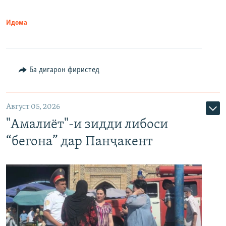
Идома
Ба дигарон фиристед
Август 05, 2026
"Амалиёт"-и зидди либоси
“бегона” дар Панҷакент