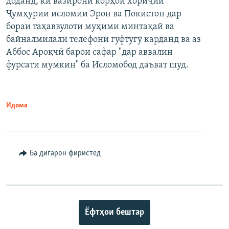
доданд, ки вазирони корҳои хориҷии
Ҷумҳурии исломии Эрон ва Покистон дар
бораи таҳаввулоти муҳими минтақаӣ ва
байналмилалӣ телефонӣ гуфтугӯ карданд ва аз
Аббос Ароқчӣ барои сафар "дар аввалин
фурсати мумкин" ба Исломобод даъват шуд.
Идома
Ба дигарон фиристед
Ёфтҳои бештар