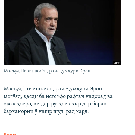
Масъуд Пизишкиён, раисҷумҳури Эрон.
Масъуд Пизишкиён, раисҷумҳури Эрон
мегӯяд, қасди ба истеъфо рафтан надорад ва
овозаҳоеро, ки дар рӯзҳои ахир дар бораи
барканории ӯ нашр шуд, рад кард.