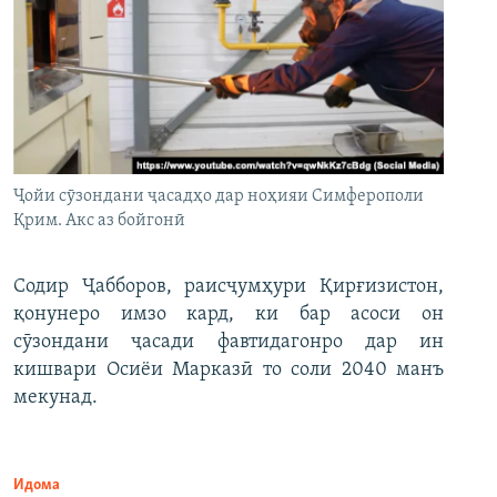
Ҷойи сӯзондани ҷасадҳо дар ноҳияи Симферополи
Қрим. Акс аз бойгонӣ
Содир Ҷабборов, раисҷумҳури Қирғизистон,
қонунеро имзо кард, ки бар асоси он
сӯзондани ҷасади фавтидагонро дар ин
кишвари Осиёи Марказӣ то соли 2040 манъ
мекунад.
Идома