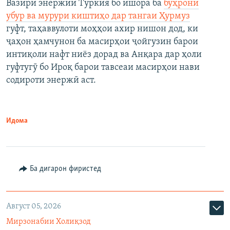
Вазири энержии Туркия бо ишора ба
бӯҳрони
убур ва мурури киштиҳо дар тангаи Ҳурмуз
гуфт, таҳаввулоти моҳҳои ахир нишон дод, ки
ҷаҳон ҳамчунон ба масирҳои ҷойгузин барои
интиқоли нафт ниёз дорад ва Анқара дар ҳоли
гуфтугӯ бо Ироқ барои тавсеаи масирҳои нави
содироти энержӣ аст.
Идома
Ба дигарон фиристед
Август 05, 2026
Мирзонабии Холиқзод