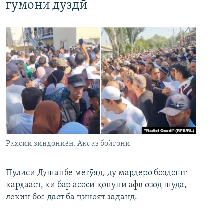
гумони дуздӣ
Раҳоии зиндониён. Акс аз бойгонӣ
Пулиси Душанбе мегӯяд, ду мардеро боздошт
кардааст, ки бар асоси қонуни афв озод шуда,
лекин боз даст ба ҷиноят заданд.