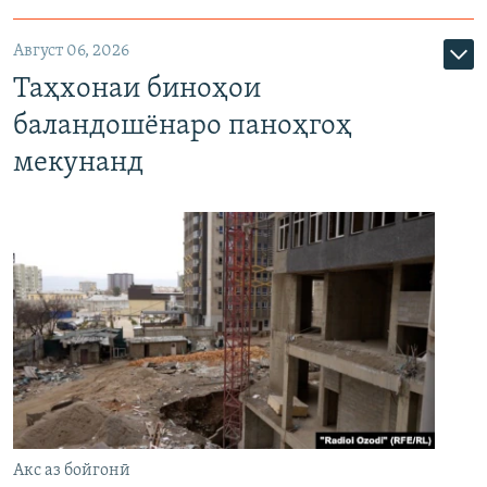
Август 06, 2026
Таҳхонаи биноҳои
баландошёнаро паноҳгоҳ
мекунанд
Акс аз бойгонӣ