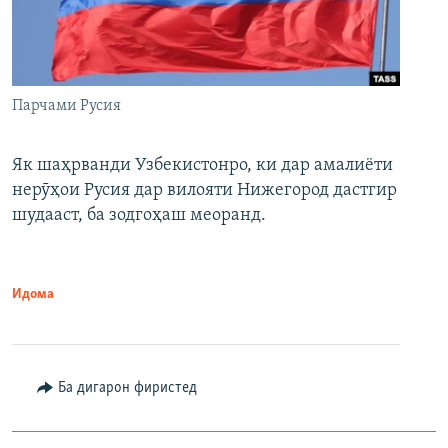
Парчами Русия
Як шаҳрванди Узбекистонро, ки дар амалиёти
нерӯҳои Русия дар вилояти Нижегород дастгир
шудааст, ба зодгоҳаш меоранд.
Идома
Ба дигарон фиристед