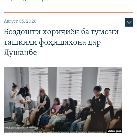
Август 05, 2026
Боздошти хориҷиён ба гумони
ташкили фоҳишахона дар
Душанбе