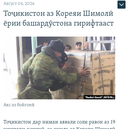
Август 04, 2026
Тоҷикистон аз Кореяи Шимолӣ
ёрии башардӯстона гирифтааст
Акс аз бойгонӣ
Тоҷикистон дар нимаи аввали соли равон аз 19