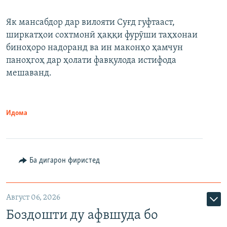
Як мансабдор дар вилояти Суғд гуфтааст,
ширкатҳои сохтмонӣ ҳаққи фурӯши таҳхонаи
биноҳоро надоранд ва ин маконҳо ҳамчун
паноҳгоҳ дар ҳолати фавқулода истифода
мешаванд.
Идома
Ба дигарон фиристед
Август 06, 2026
Боздошти ду афвшуда бо