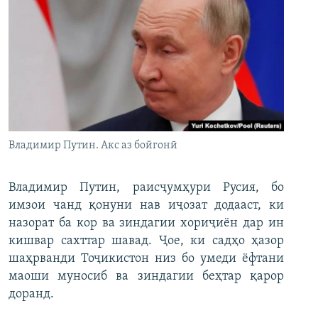
Владимир Путин. Акс аз бойгонӣ
Владимир Путин, раисҷумҳури Русия, бо
имзои чанд қонуни нав иҷозат додааст, ки
назорат ба кор ва зиндагии хориҷиён дар ин
кишвар сахттар шавад. Ҷое, ки садҳо ҳазор
шаҳрванди Тоҷикистон низ бо умеди ёфтани
маоши муносиб ва зиндагии беҳтар қарор
доранд.