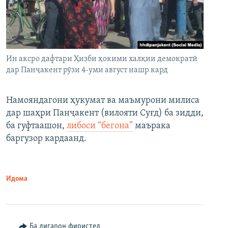
Ин аксро дафтари Ҳизби ҳокими халқии демократӣ
дар Панҷакент рӯзи 4-уми август нашр кард
Намояндагони ҳукумат ва маъмурони милиса
дар шаҳри Панҷакент (вилояти Суғд) ба зидди,
ба гуфтаашон,
либоси “бегона”
маърака
баргузор кардаанд.
Идома
Ба дигарон фиристед