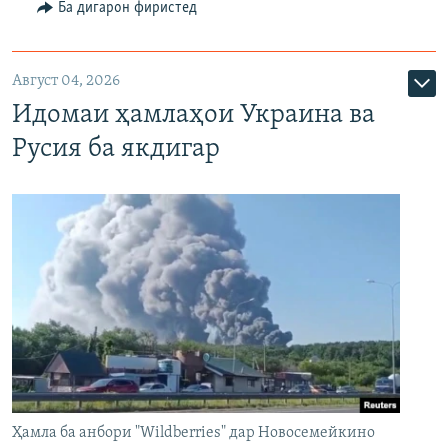
Ба дигарон фиристед
Август 04, 2026
Идомаи ҳамлаҳои Украина ва
Русия ба якдигар
Ҳамла ба анбори "Wildberries" дар Новосемейкино