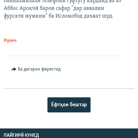
байналмилалӣ телефонӣ гуфтугӯ карданд ва аз
Аббос Ароқчӣ барои сафар "дар аввалин
фурсати мумкин" ба Исломобод даъват шуд.
Идома
Ба дигарон фиристед
Ёфтҳои бештар
ПАЙГИРӢ КУНЕД