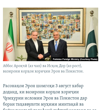
Аббос Ароқчӣ (аз чап) ва Исҳоқ Дор (аз рост),
вазирони корҳои хориҷии Эрон ва Покистон.
Расонаҳои Эрон шомгоҳи 3 август хабар
доданд, ки вазирони корҳои хориҷии
Ҷумҳурии исломии Эрон ва Покистон дар
бораи таҳаввулоти муҳими минтақаӣ ва