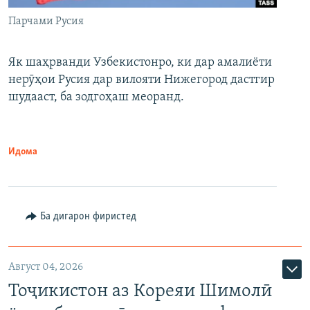
Парчами Русия
Як шаҳрванди Узбекистонро, ки дар амалиёти
нерӯҳои Русия дар вилояти Нижегород дастгир
шудааст, ба зодгоҳаш меоранд.
Идома
Ба дигарон фиристед
Август 04, 2026
Тоҷикистон аз Кореяи Шимолӣ