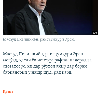
Масъуд Пизишкиён, раисҷумҳури Эрон.
Масъуд Пизишкиён, раисҷумҳури Эрон
мегӯяд, қасди ба истеъфо рафтан надорад ва
овозаҳоеро, ки дар рӯзҳои ахир дар бораи
барканории ӯ нашр шуд, рад кард.
Идома