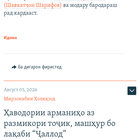
(Шавкатҷон Шарифов)
ва модару бародараш
рад кардааст.
Идома
Ба дигарон фиристед
Август 05, 2026
Мирзонабии Холиқзод
Ҳаводории арманиҳо аз
размикори тоҷик, машҳур бо
лақаби “Ҷаллод”