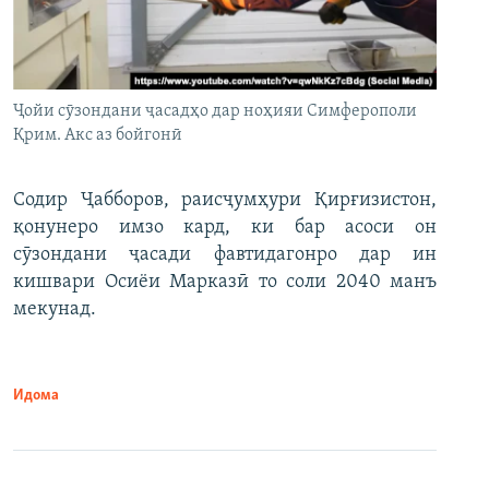
Ҷойи сӯзондани ҷасадҳо дар ноҳияи Симферополи
Қрим. Акс аз бойгонӣ
Содир Ҷабборов, раисҷумҳури Қирғизистон,
қонунеро имзо кард, ки бар асоси он
сӯзондани ҷасади фавтидагонро дар ин
кишвари Осиёи Марказӣ то соли 2040 манъ
мекунад.
Идома