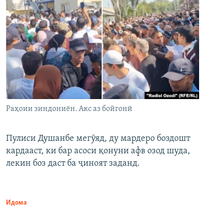
Раҳоии зиндониён. Акс аз бойгонӣ
Пулиси Душанбе мегӯяд, ду мардеро боздошт
кардааст, ки бар асоси қонуни афв озод шуда,
лекин боз даст ба ҷиноят заданд.
Идома