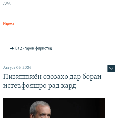
дод.
Идома
Ба дигарон фиристед
Август 05, 2026
Пизишкиён овозаҳо дар бораи
истеъфояшро рад кард