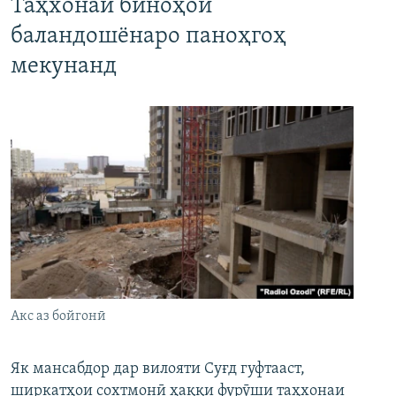
Таҳхонаи биноҳои
баландошёнаро паноҳгоҳ
мекунанд
Акс аз бойгонӣ
Як мансабдор дар вилояти Суғд гуфтааст,
ширкатҳои сохтмонӣ ҳаққи фурӯши таҳхонаи