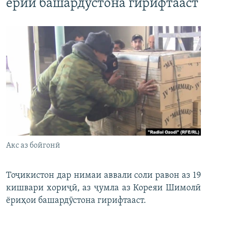
ёрии башардӯстона гирифтааст
Акс аз бойгонӣ
Тоҷикистон дар нимаи аввали соли равон аз 19
кишвари хориҷӣ, аз ҷумла аз Кореяи Шимолӣ
ёриҳои башардӯстона гирифтааст.