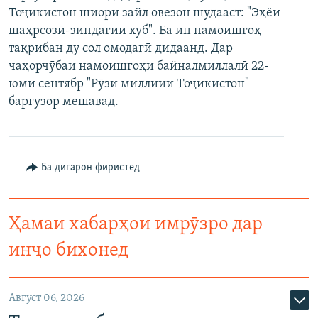
Тоҷикистон шиори зайл овезон шудааст: "Эҳёи
ГУЗОРИШҲОИ РАДИОӢ
Русский
шаҳрсозӣ-зиндагии хуб". Ба ин намоишгоҳ
тақрибан ду сол омодагӣ дидаанд. Дар
ПАЙГИРӢ КУНЕД
чаҳорчӯбаи намоишгоҳи байналмиллалӣ 22-
юми сентябр "Рӯзи миллиии Тоҷикистон"
баргузор мешавад.
Ҳамаи сомонаҳои RFE/RL
Ба дигарон фиристед
Ҳамаи хабарҳои имрӯзро дар
инҷо бихонед
Август 06, 2026