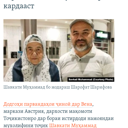
кардааст
Шавкати Муҳаммад бо модараш Шарофат Шарифова
Додгоҳи парвандаҳои ҷиноӣ дар Вена
,
маркази Австрия, дархости мақомоти
Тоҷикистонро дар бораи истирдоди намояндаи
мухолифини тоҷик
Шавкати Муҳаммад