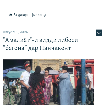
Ба дигарон фиристед
Август 05, 2026
"Амалиёт"-и зидди либоси
“бегона” дар Панҷакент