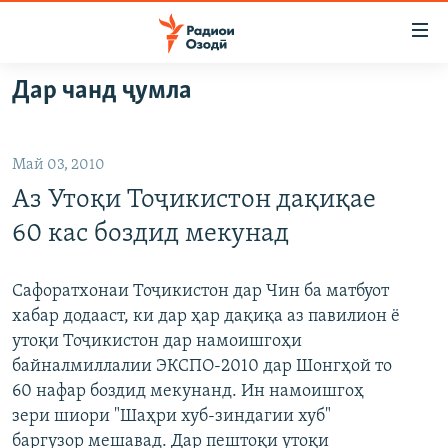
Пайвандҳои
дастрасӣ
Ҷаҳиш
Дар чанд ҷумла
ба
ГӮШАҲО
мояи
ГАПИ ОЗОД
СИЁСАТ
аслӣ
Май 03, 2010
РӮЗГОРИ МУҲОҶИР
Ҷаҳиш
ИҚТИСОД
Аз Утоқи Тоҷикистон дақиқае
ба
САЛОМ, ХОҲАР
ҶОМЕА
феҳристи
60 кас боздид мекунад
ТАҲҚИҚОТ
ҚАЗИЯИ "КРОКУС"
аслӣ
Ҷаҳиш
ҶАНГ ДАР УКРАИНА
ОСИЁИ МАРКАЗӢ
Сафоратхонаи Тоҷикистон дар Чин ба матбуот
ба
хабар додааст, ки дар ҳар дақиқа аз павилион ё
НАЗАРИ МАРДУМ
ФАРҲАНГ
ҷустор
утоқи Тоҷикистон дар намоишгоҳи
ЧАНДРАСОНАӢ
МЕҲМОНИ ОЗОДӢ
БЛОГИСТОН
байналмиллалии ЭКСПО-2010 дар Шонгҳой то
60 нафар боздид мекунанд. Ин намоишгоҳ
РӮЙХАТҲО
ВАРЗИШ
ОЗОДӢ ОНЛАЙН
ВИДЕО
зери шиори "Шаҳри хуб-зиндагии хуб"
КИТОБҲОИ ОЗОДӢ
НИГОРИСТОН
баргузор мешавад. Дар пештоқи утоқи