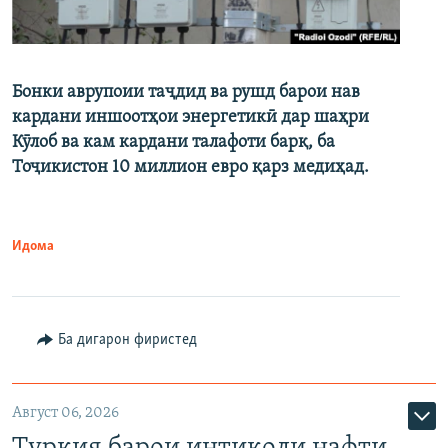
Бонки аврупоии таҷдид ва рушд барои нав
кардани иншоотҳои энергетикӣ дар шаҳри
Кӯлоб ва кам кардани талафоти барқ, ба
Тоҷикистон 10 миллион евро қарз медиҳад.
Идома
Ба дигарон фиристед
Август 06, 2026