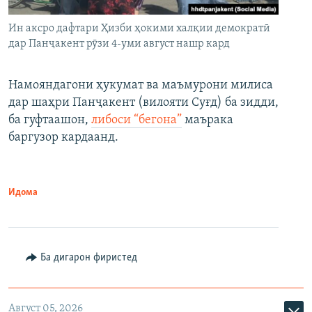
Ин аксро дафтари Ҳизби ҳокими халқии демократӣ
дар Панҷакент рӯзи 4-уми август нашр кард
Намояндагони ҳукумат ва маъмурони милиса
дар шаҳри Панҷакент (вилояти Суғд) ба зидди,
ба гуфтаашон,
либоси “бегона”
маърака
баргузор кардаанд.
Идома
Ба дигарон фиристед
Август 05, 2026