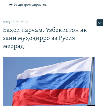
Ба дигарон фиристед
Август 04, 2026
Баҳси парчам. Узбекистон як
зани муҳоҷирро аз Русия
меорад