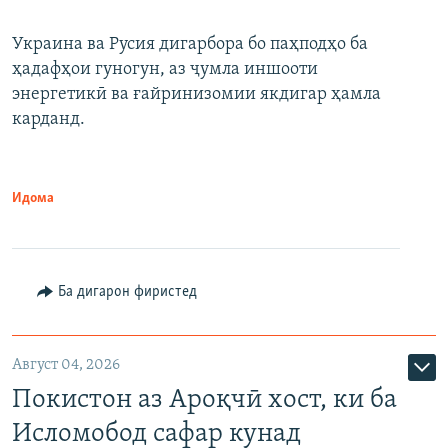
Украина ва Русия дигарбора бо паҳподҳо ба
ҳадафҳои гуногун, аз ҷумла иншооти
энергетикӣ ва ғайринизомии якдигар ҳамла
карданд.
Идома
Ба дигарон фиристед
Август 04, 2026
Покистон аз Ароқчӣ хост, ки ба
Исломобод сафар кунад