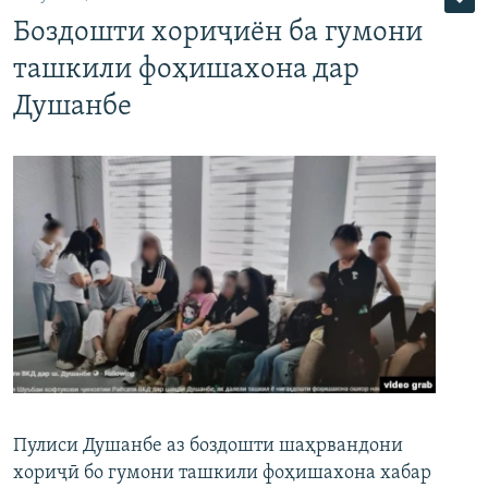
Боздошти хориҷиён ба гумони
ташкили фоҳишахона дар
Душанбе
Пулиси Душанбе аз боздошти шаҳрвандони
хориҷӣ бо гумони ташкили фоҳишахона хабар