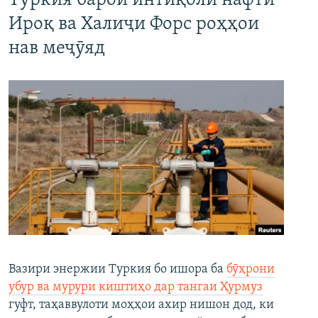
Туркия барои интиқоли нафти
Ироқ ва Халиҷи Форс роҳҳои
нав меҷӯяд
Вазири энержии Туркия бо ишора ба
бӯҳрони
убур ва мурури киштиҳо дар тангаи Ҳурмуз
гуфт, таҳаввулоти моҳҳои ахир нишон дод, ки