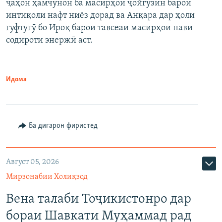
ҷаҳон ҳамчунон ба масирҳои ҷойгузин барои
интиқоли нафт ниёз дорад ва Анқара дар ҳоли
гуфтугӯ бо Ироқ барои тавсеаи масирҳои нави
содироти энержӣ аст.
Идома
Ба дигарон фиристед
Август 05, 2026
Мирзонабии Холиқзод
Вена талаби Тоҷикистонро дар
бораи Шавкати Муҳаммад рад