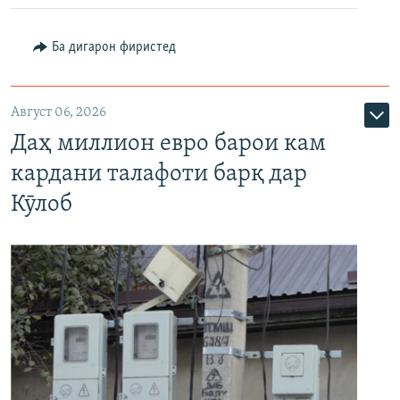
Ба дигарон фиристед
Август 06, 2026
Даҳ миллион евро барои кам
кардани талафоти барқ дар
Кӯлоб