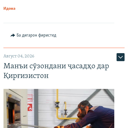
Идома
Ба дигарон фиристед
Август 04, 2026
Манъи сӯзондани ҷасадҳо дар
Қирғизистон