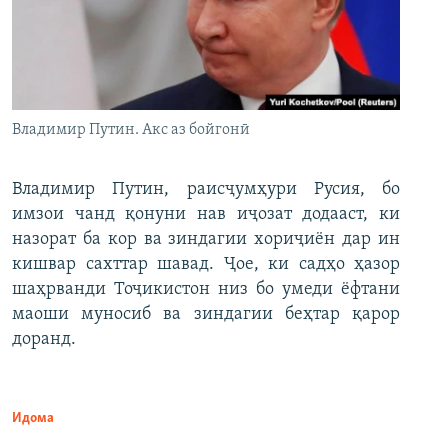
Владимир Путин. Акс аз бойгонӣ
Владимир Путин, раисҷумҳури Русия, бо
имзои чанд қонуни нав иҷозат додааст, ки
назорат ба кор ва зиндагии хориҷиён дар ин
кишвар сахттар шавад. Ҷое, ки садҳо ҳазор
шаҳрванди Тоҷикистон низ бо умеди ёфтани
маоши муносиб ва зиндагии беҳтар қарор
доранд.
Идома