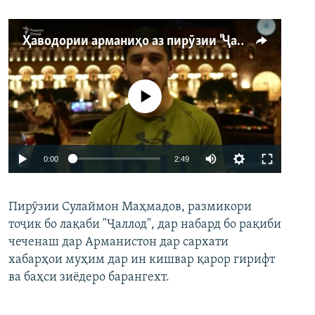
Ҳаводории арманиҳо аз пирӯзии "Ҷаллод"-и тоҷик
Феълан кор намекунад
Auto
0:00
2:49
240p
Пирӯзии Сулаймон Маҳмадов, размикори
360p
тоҷик бо лақаби "Ҷаллод", дар набард бо рақиби
480p
Auto
240p
360p
480p
чеченаш дар Арманистон дар сархати
720p
хабарҳои муҳим дар ин кишвар қарор гирифт
720p
1080p
ва баҳси зиёдеро барангехт.
1080p