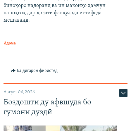
биноҳоро надоранд ва ин маконҳо ҳамчун
паноҳгоҳ дар ҳолати фавқулода истифода
мешаванд.
Идома
Ба дигарон фиристед
Август 06, 2026
Боздошти ду афвшуда бо
гумони дуздӣ