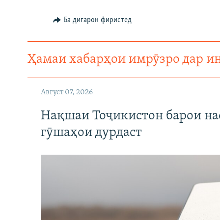
ГУЗОРИШҲОИ РАДИОӢ
Ба дигарон фиристед
Ҳамаи хабарҳои имрӯзро дар и
Август 07, 2026
Нақшаи Тоҷикистон барои нас
гӯшаҳои дурдаст