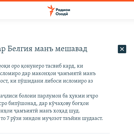
ар Белгия манъ мешавад
оқи оро қонунеро тасвиб кард, ки
 исломиро дар маконҳои ҷамъиятӣ манъ
ост, ки пӯшидани либоси исломиро аз
маҷлиси болоии парлумон ба ҳукми иҷро
сро бипӯшонад, дар кӯчаҳову боғҳои
онҳои ҷамъиятӣ манъ хоҳад шуд.
 то 7 рӯзи зиндон муҷозот таъйин шудааст.