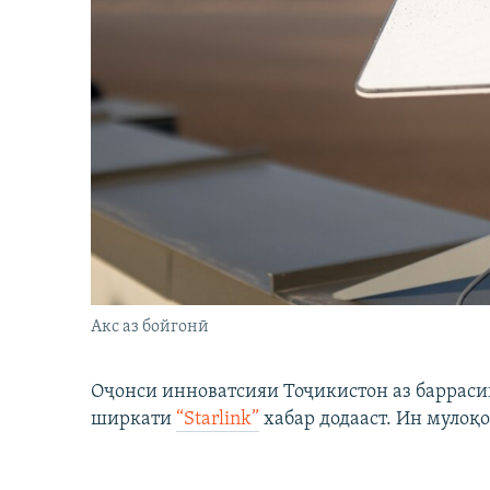
Акс аз бойгонӣ
Оҷонси инноватсияи Тоҷикистон аз барраси
ширкати
“Starlink”
хабар додааст. Ин мулоқо