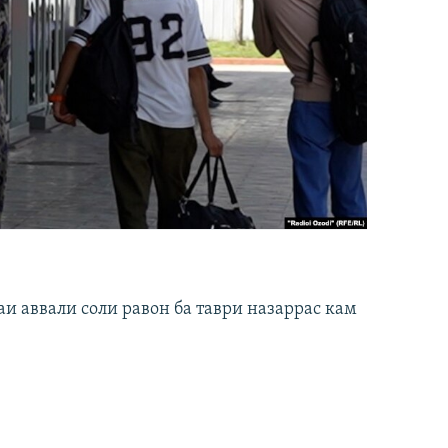
и аввали соли равон ба таври назаррас кам