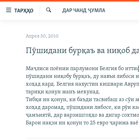
Пайвандҳои
ДАР ЧАНД ҶУМЛА
ТАРҲҲО
дастрасӣ
Ҷустуҷӯ
Ҷаҳиш
ГӮШАҲО
ба
Апрел 30, 2010
ГАПИ ОЗОД
СИЁСАТ
мояи
аслӣ
Пӯшидани бурқаъ ва ниқоб д
РӮЗГОРИ МУҲОҶИР
ИҚТИСОД
Ҷаҳиш
САЛОМ, ХОҲАР
ҶОМЕА
ба
Маҷлиси поёнии парлумони Белгия бо иттиф
феҳристи
ТАҲҚИҚОТ
ҚАЗИЯИ "КРОКУС"
пӯшидани ниқобу бурқаъ, ду навъи либоси
аслӣ
ҶАНГ ДАР УКРАИНА
хоҳад кард. Белгия нахустин кишвари Авруп
ОСИЁИ МАРКАЗӢ
Ҷаҳиш
тариқи қонун манъ мекунад.
ба
НАЗАРИ МАРДУМ
ФАРҲАНГ
Тибқи ин қонун, ки баъди тасвибаш аз сӯи 
ҷустор
ЧАНДРАСОНАӢ
МЕҲМОНИ ОЗОДӢ
БЛОГИСТОН
хоҳад даромад, пӯшидани либосе, ки рӯи ка
ҷамъиятӣ, дар варзишгоҳҳо ва дигар сохтм
РӮЙХАТҲО
ВАРЗИШ
ОЗОДӢ ОНЛАЙН
ВИДЕО
Барои нақзи ин қонун то 25 евро ҷарима ваё
КИТОБҲОИ ОЗОДӢ
НИГОРИСТОН