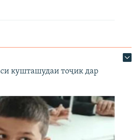
аси кушташудаи тоҷик дар