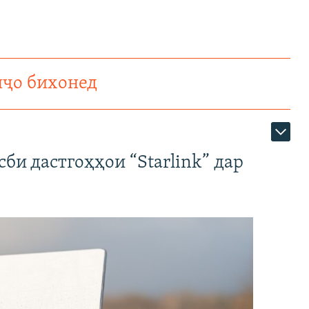
нҷо бихонед
би дастгоҳҳои “Starlink” дар