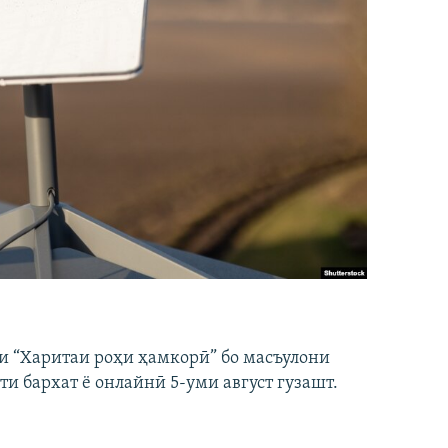
и “Харитаи роҳи ҳамкорӣ” бо масъулони
ти бархат ё онлайнӣ 5-уми август гузашт.