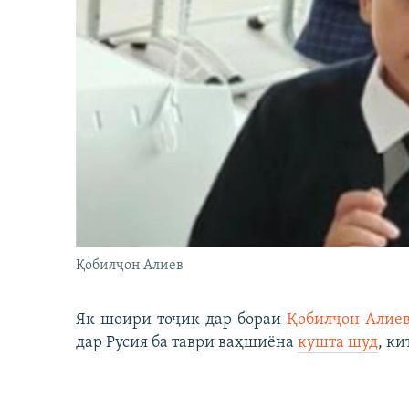
Қобилҷон Алиев
Як шоири тоҷик дар бораи
Қобилҷон Алие
дар Русия ба таври ваҳшиёна
кушта шуд
, ки