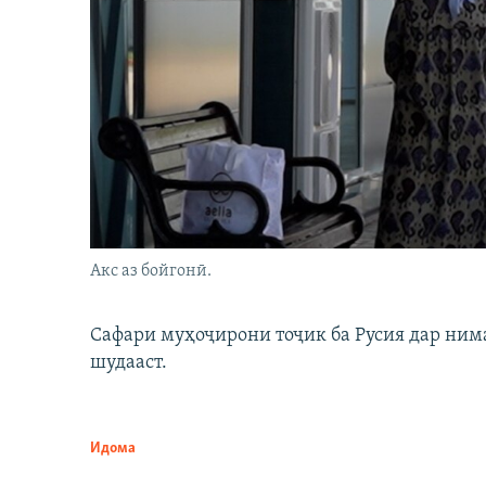
Акс аз бойгонӣ.
Сафари муҳоҷирони тоҷик ба Русия дар нима
шудааст.
Идома