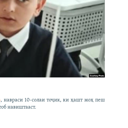
в
, навраси 10-солаи тоҷик, ки ҳашт моҳ пеш
тоб навиштааст.