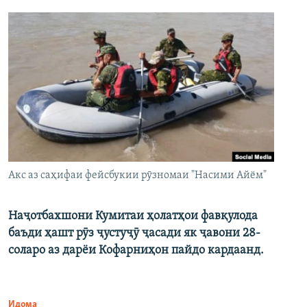
Акс аз саҳифаи фейсбукии рӯзномаи "Насими Айём"
Наҷотбахшони Кумитаи ҳолатҳои фавқулода
баъди ҳашт рӯз ҷустуҷӯ ҷасади як ҷавони 28-
соларо аз дарёи Кофарниҳон пайдо кардаанд.
Идома