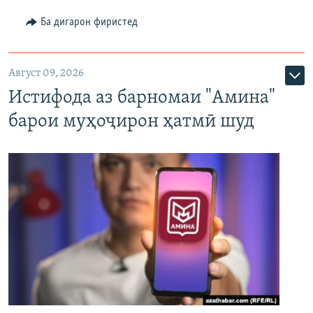
Ба дигарон фиристед
Август 09, 2026
Истифода аз барномаи "Амина"
барои муҳоҷирон ҳатмӣ шуд