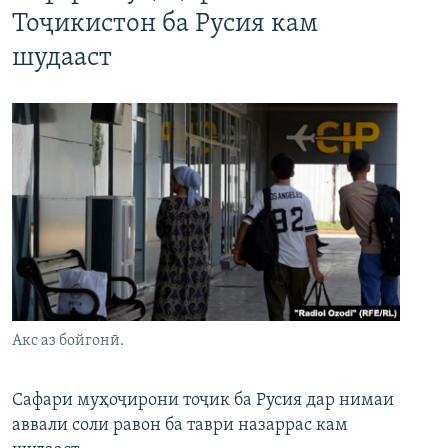
Тоҷикистон ба Русия кам
шудааст
Акс аз бойгонӣ.
Сафари муҳоҷирони тоҷик ба Русия дар нимаи
аввали соли равон ба таври назаррас кам