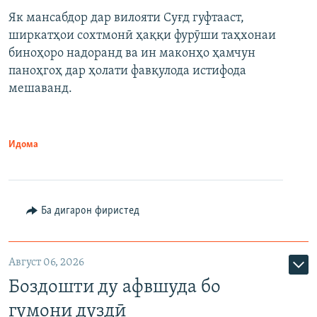
Як мансабдор дар вилояти Суғд гуфтааст,
ширкатҳои сохтмонӣ ҳаққи фурӯши таҳхонаи
биноҳоро надоранд ва ин маконҳо ҳамчун
паноҳгоҳ дар ҳолати фавқулода истифода
мешаванд.
Идома
Ба дигарон фиристед
Август 06, 2026
Боздошти ду афвшуда бо
гумони дуздӣ