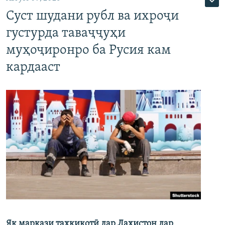
Суст шудани рубл ва ихроҷи
густурда таваҷҷуҳи
муҳоҷиронро ба Русия кам
кардааст
Як маркази таҳқиқотӣ дар Лаҳистон дар