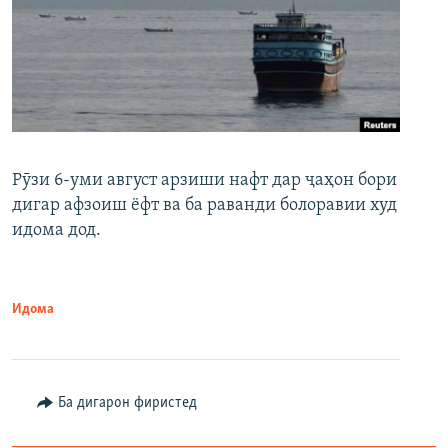
Рӯзи 6-уми август арзиши нафт дар ҷаҳон бори
дигар афзоиш ёфт ва ба раванди болоравии худ
идома дод.
Идома
Ба дигарон фиристед