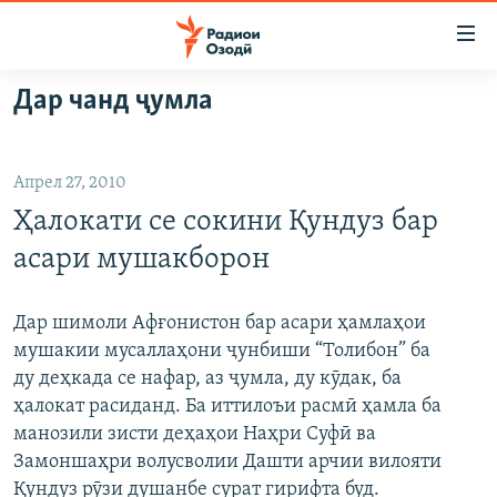
Пайвандҳои
дастрасӣ
Ҷаҳиш
Дар чанд ҷумла
ба
ГӮШАҲО
мояи
ГАПИ ОЗОД
СИЁСАТ
аслӣ
Апрел 27, 2010
РӮЗГОРИ МУҲОҶИР
Ҷаҳиш
ИҚТИСОД
Ҳалокати се сокини Қундуз бар
ба
САЛОМ, ХОҲАР
ҶОМЕА
феҳристи
асари мушакборон
ТАҲҚИҚОТ
ҚАЗИЯИ "КРОКУС"
аслӣ
Ҷаҳиш
ҶАНГ ДАР УКРАИНА
ОСИЁИ МАРКАЗӢ
Дар шимоли Афғонистон бар асари ҳамлаҳои
ба
мушакии мусаллаҳони ҷунбиши “Толибон” ба
НАЗАРИ МАРДУМ
ФАРҲАНГ
ҷустор
ду деҳкада се нафар, аз ҷумла, ду кӯдак, ба
ЧАНДРАСОНАӢ
МЕҲМОНИ ОЗОДӢ
БЛОГИСТОН
ҳалокат расиданд. Ба иттилоъи расмӣ ҳамла ба
манозили зисти деҳаҳои Наҳри Суфӣ ва
РӮЙХАТҲО
ВАРЗИШ
ОЗОДӢ ОНЛАЙН
ВИДЕО
Замоншаҳри волусволии Дашти арчии вилояти
КИТОБҲОИ ОЗОДӢ
НИГОРИСТОН
Қундуз рӯзи душанбе сурат гирифта буд.