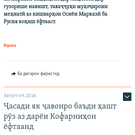
гузорише навишт, таваҷҷуҳи муҳоҷирони
меҳнатӣ аз кишварҳои Осиёи Марказӣ ба
Русия коҳиш ёфтааст.
Идома
Ба дигарон фиристед
Август 09, 2026
Ҷасади як ҷавонро баъди ҳашт
рӯз аз дарёи Кофарниҳон
ёфтаанд