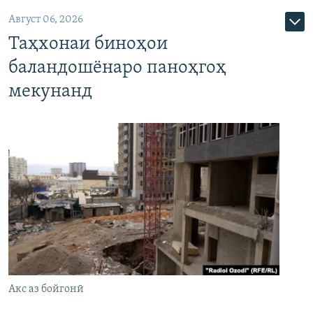
Август 06, 2026
Таҳхонаи биноҳои
баландошёнаро паноҳгоҳ
мекунанд
Акс аз бойгонӣ