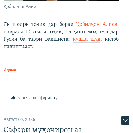
Қобилҷон Алиев
Як шоири тоҷик дар бораи
Қобилҷон Алиев
,
навраси 10-солаи тоҷик, ки ҳашт моҳ пеш дар
Русия ба таври ваҳшиёна
кушта шуд
, китоб
навиштааст.
Идома
Ба дигарон фиристед
Август 07, 2026
Сафари муҳоҷирон аз