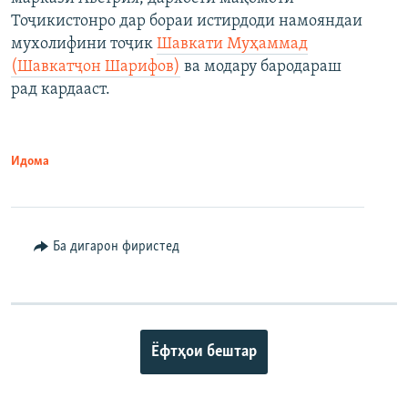
Тоҷикистонро дар бораи истирдоди намояндаи
мухолифини тоҷик
Шавкати Муҳаммад
(Шавкатҷон Шарифов)
ва модару бародараш
рад кардааст.
Идома
Ба дигарон фиристед
Ёфтҳои бештар