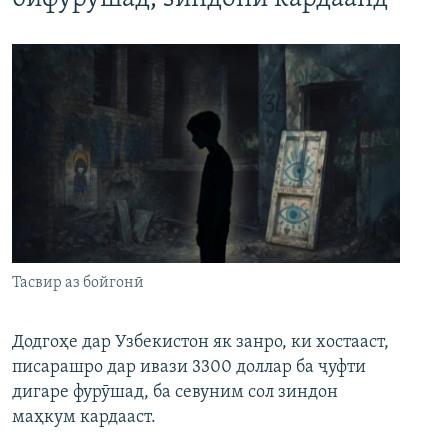
Тасвир аз бойгонӣ
Додгоҳе дар Узбекистон як занро, ки хостааст,
писарашро дар ивази 3300 доллар ба ҷуфти
дигаре фурӯшад, ба севуним сол зиндон
маҳкум кардааст.