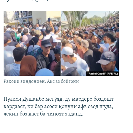
Раҳоии зиндониён. Акс аз бойгонӣ
Пулиси Душанбе мегӯяд, ду мардеро боздошт
кардааст, ки бар асоси қонуни афв озод шуда,
лекин боз даст ба ҷиноят заданд.