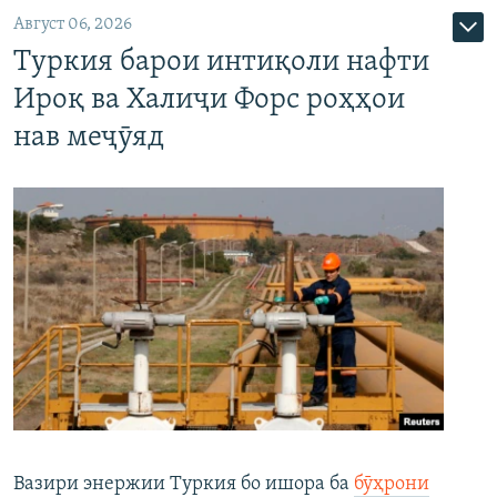
Август 06, 2026
Туркия барои интиқоли нафти
Ироқ ва Халиҷи Форс роҳҳои
нав меҷӯяд
Вазири энержии Туркия бо ишора ба
бӯҳрони