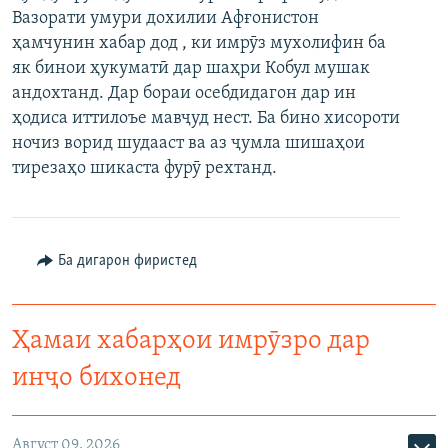
Вазорати умури дохилии Афғонистон
ГУЗОРИШҲОИ РАДИОӢ
Русский
ҳамчунин хабар дод , ки имрӯз мухолифин ба
як бинои ҳукуматӣ дар шаҳри Кобул мушак
ПАЙГИРӢ КУНЕД
андохтанд. Дар бораи осебдидагон дар ин
ҳодиса иттилоъе мавҷуд нест. Ба бино хисороти
ночиз ворид шудааст ва аз ҷумла шишаҳои
тирезаҳо шикаста фурӯ рехтанд.
Ҳамаи сомонаҳои RFE/RL
Ба дигарон фиристед
Ҳамаи хабарҳои имрӯзро дар
инҷо бихонед
Август 09, 2026