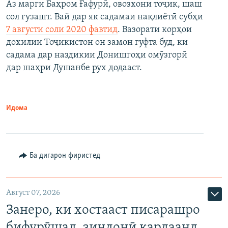
Аз марги Баҳром Ғафурӣ, овозхони тоҷик, шаш
сол гузашт. Вай дар як садамаи нақлиётӣ субҳи
7 августи соли 2020 фавтид
. Вазорати корҳои
дохилии Тоҷикистон он замон гуфта буд, ки
садама дар наздикии Донишгоҳи омӯзгорӣ
дар шаҳри Душанбе рух додааст.
Идома
Ба дигарон фиристед
Август 07, 2026
Занеро, ки хостааст писарашро
бифурӯшад, зиндонӣ кардаанд