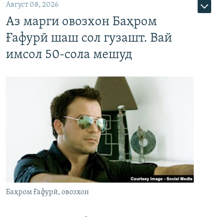
Август 08, 2026
Аз марги овозхон Баҳром
Ғафурӣ шаш сол гузашт. Вай
имсол 50-сола мешуд
Баҳром Ғафурӣ, овозхон