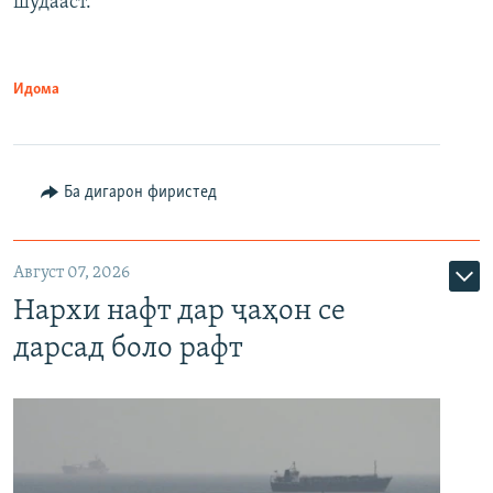
шудааст.
Идома
Ба дигарон фиристед
Август 07, 2026
Нархи нафт дар ҷаҳон се
дарсад боло рафт