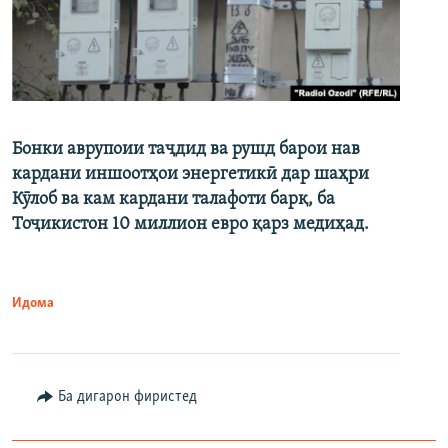
Бонки аврупоии таҷдид ва рушд барои нав
кардани иншоотҳои энергетикӣ дар шаҳри
Кӯлоб ва кам кардани талафоти барқ, ба
Тоҷикистон 10 миллион евро қарз медиҳад.
Идома
Ба дигарон фиристед