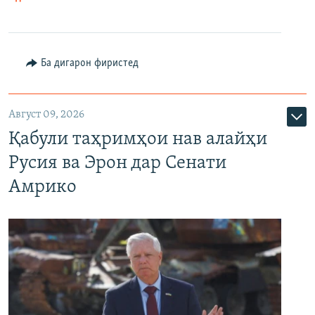
Ба дигарон фиристед
Август 09, 2026
Қабули таҳримҳои нав алайҳи
Русия ва Эрон дар Сенати
Амрико