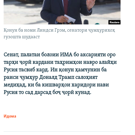
Қонун ба номи Линдси Грэм, сенатори ҷумҳурихоҳ
гузошта шудааст
Сенат, палатаи болоии ИМА бо аксарияти оро
тарҳи ҷорӣ кардани таҳримҳои навро алайҳи
Русия тасвиб кард. Ин қонун ҳамчунин ба
раиси ҷумҳур Доналд Трамп салоҳият
медиҳад, ки ба кишварҳои харидори нави
Русия то сад дарсад боҷ ҷорӣ кунад.
Идома