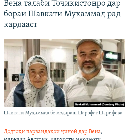
Вена талаби Тоҷикистонро дар
бораи Шавкати Муҳаммад рад
кардааст
Шавкати Муҳаммад бо модараш Шарофат Шарифова
Додгоҳи парвандаҳои ҷиноӣ дар Вена
,
маркази Австрия, дархости мақомоти