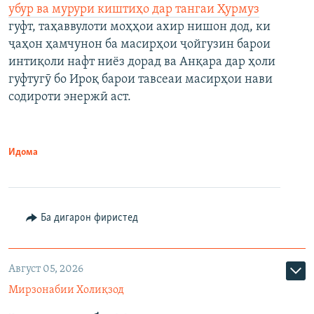
убур ва мурури киштиҳо дар тангаи Ҳурмуз
гуфт, таҳаввулоти моҳҳои ахир нишон дод, ки
ҷаҳон ҳамчунон ба масирҳои ҷойгузин барои
интиқоли нафт ниёз дорад ва Анқара дар ҳоли
гуфтугӯ бо Ироқ барои тавсеаи масирҳои нави
содироти энержӣ аст.
Идома
Ба дигарон фиристед
Август 05, 2026
Мирзонабии Холиқзод