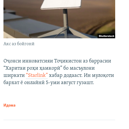
Акс аз бойгонӣ
Оҷонси инноватсияи Тоҷикистон аз баррасии
“Харитаи роҳи ҳамкорӣ” бо масъулони
ширкати
“Starlink”
хабар додааст. Ин мулоқоти
бархат ё онлайнӣ 5-уми август гузашт.
Идома