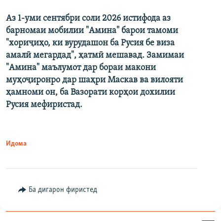
Аз 1-уми сентябри соли 2026 истифода аз
барномаи мобилии "Амина" барои тамоми
"хориҷиҳо, ки вурудашон ба Русия бе виза
амалӣ мегардад", ҳатмӣ мешавад. Замимаи
"Амина" маълумот дар бораи макони
муҳоҷиронро дар шаҳри Маскав ва вилояти
ҳамноми он, ба Вазорати корҳои дохилии
Русия мефиристад.
Идома
Ба дигарон фиристед