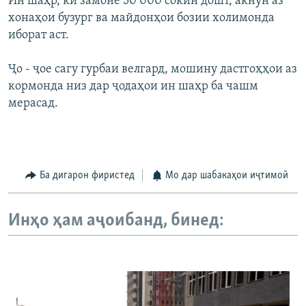
Ин шаҳр, ки замоне 50 000 сокин дошт, акнун аз
хонаҳои бузург ва майдонҳои бозии холимонда
иборат аст.
Ҷо - ҷое сагу гурбаи велгард, мошину дастгоҳҳои аз
кормонда низ дар ҷодаҳои ин шаҳр ба чашм
мерасад.
Ба дигарон фиристед
Мо дар шабакаҳои иҷтимоӣ
Инҳо ҳам аҷоибанд, бинед: