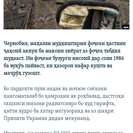
ГУЗОРИШҲОИ РАДИОӢ
Русский
ПАЙГИРӢ КУНЕД
Чернобил, маҳалли мудҳиштарин фоҷеаи ҳастаии
ҷаҳонӣ акнун ба макони зиёрат аз фоҷеа табдил
шудааст. Ин фоҷеаи бузурги инсонӣ дар соли 1986
ба вуқӯъ пайваст, ки ҳазорон нафар кушта ва
Ҳамаи сомонаҳои RFE/RL
маҷрӯҳ гузошт.
Бо пардохти пули андак ва ночизе саёҳони
ҳангоматалаб бо ҳамроҳии як роҳбалад, дастгоҳи
ташхиси мизони радиатсияро бо худ гирифта,
ҳаёти худро ба хатар мегузоранд ва аз шаҳри
Припяти Украина дидан мекунанд.