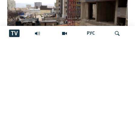
TV
РУС
Таҳхонаи биноҳои баландошёнаро
Ҷустуҷӯ
паноҳгоҳ мекунанд