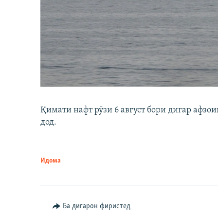
Қимати нафт рӯзи 6 август бори дигар афзои
дод.
Идома
Ба дигарон фиристед