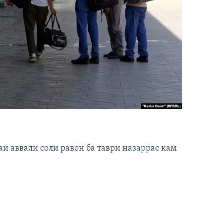
и аввали соли равон ба таври назаррас кам