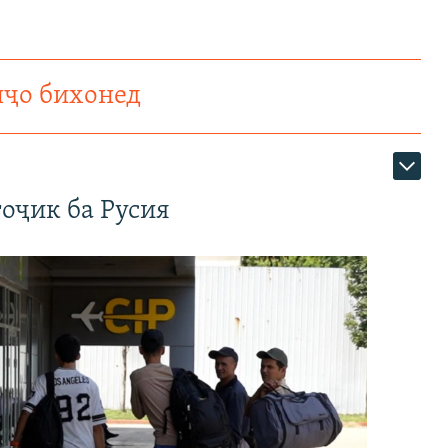
нҷо бихонед
оҷик ба Русия