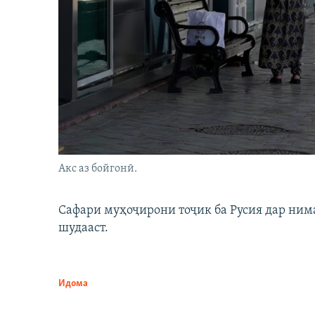
Акс аз бойгонӣ.
Сафари муҳоҷирони тоҷик ба Русия дар нима
шудааст.
Идома