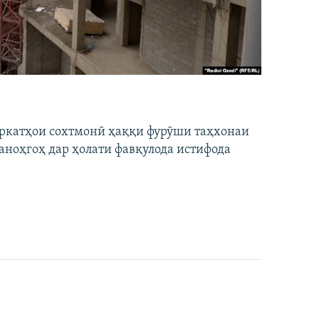
ширкатҳои сохтмонӣ ҳаққи фурӯши таҳхонаи
аноҳгоҳ дар ҳолати фавқулода истифода