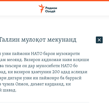
Таллин мулоқот мекунанд
и узви паймони НАТО барои музокироти
иҳам меоянд. Вазирон аҳдномаи нави коҳиши
ва таъсири он дар муносиботи НАТО бо
ад, ки вазирон ҳамчунин 200 адад аслиҳаи
ари дигари узви ин паймонро ба баррасӣ
з ҷумла Олмон, даъват кардаанд, ки
ӣ шавад.