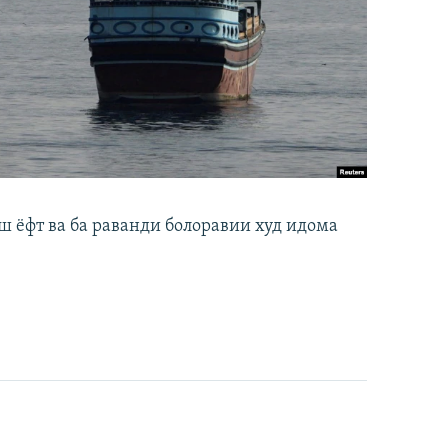
ш ёфт ва ба раванди болоравии худ идома