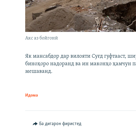
Акс аз бойгонӣ
Як мансабдор дар вилояти Суғд гуфтааст, 
биноҳоро надоранд ва ин маконҳо ҳамчун п
мешаванд.
Идома
Ба дигарон фиристед