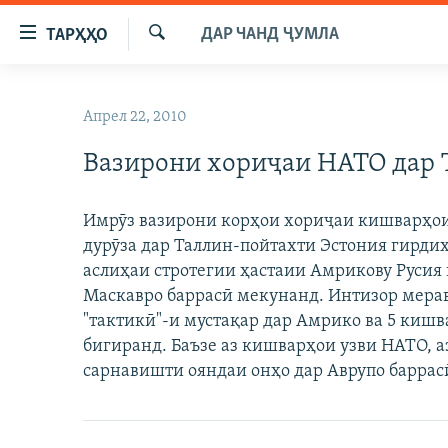
Пайвандҳои
ДАР ЧАНД ҶУМЛА
ТАРҲҲО
дастрасӣ
Ҷустуҷӯ
Ҷаҳиш
ГӮШАҲО
ба
Апрел 22, 2010
ГАПИ ОЗОД
СИЁСАТ
мояи
аслӣ
Вазирони хориҷаи НАТО дар 
РӮЗГОРИ МУҲОҶИР
ИҚТИСОД
Ҷаҳиш
САЛОМ, ХОҲАР
ҶОМЕА
ба
Имрӯз вазирони корҳои хориҷаи кишварҳо
феҳристи
ТАҲҚИҚОТ
ҚАЗИЯИ "КРОКУС"
дурӯза дар Таллин-пойтахти Эстония гирд
аслӣ
ҶАНГ ДАР УКРАИНА
аслиҳаи стротегии ҳастаии Амрикову Русия 
ОСИЁИ МАРКАЗӢ
Ҷаҳиш
Маскавро баррасӣ мекунанд. Интизор мерав
ба
НАЗАРИ МАРДУМ
ФАРҲАНГ
"тактикӣ"-и мустақар дар Амрико ва 5 кишв
ҷустор
ЧАНДРАСОНАӢ
МЕҲМОНИ ОЗОДӢ
БЛОГИСТОН
бигиранд. Баъзе аз кишварҳои узви НАТО, а
сарнавишти ояндаи онҳо дар Аврупо баррас
РӮЙХАТҲО
ВАРЗИШ
ОЗОДӢ ОНЛАЙН
ВИДЕО
КИТОБҲОИ ОЗОДӢ
НИГОРИСТОН