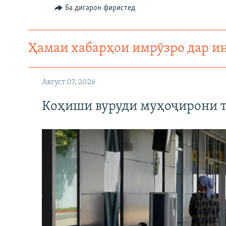
ГУЗОРИШҲОИ РАДИОӢ
Ба дигарон фиристед
Ҳамаи хабарҳои имрӯзро дар и
Август 07, 2026
Коҳиши вуруди муҳоҷирони т