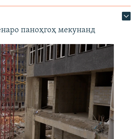
наро паноҳгоҳ мекунанд