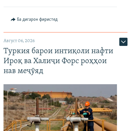
Ба дигарон фиристед
Август 06, 2026
Туркия барои интиқоли нафти
Ироқ ва Халиҷи Форс роҳҳои
нав меҷӯяд