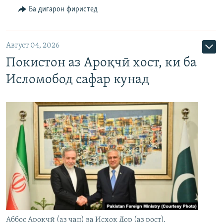
Ба дигарон фиристед
Август 04, 2026
Покистон аз Ароқчӣ хост, ки ба
Исломобод сафар кунад
Аббос Ароқчӣ (аз чап) ва Исҳоқ Дор (аз рост),