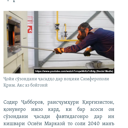
Ҷойи сӯзондани ҷасадҳо дар ноҳияи Симферополи
Қрим. Акс аз бойгонӣ
Содир Ҷабборов, раисҷумҳури Қирғизистон,
қонунеро имзо кард, ки бар асоси он
сӯзондани ҷасади фавтидагонро дар ин
кишвари Осиёи Марказӣ то соли 2040 манъ