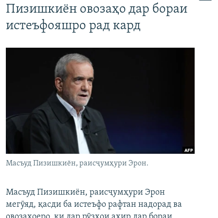
Пизишкиён овозаҳо дар бораи
истеъфояшро рад кард
Масъуд Пизишкиён, раисҷумҳури Эрон.
Масъуд Пизишкиён, раисҷумҳури Эрон
мегӯяд, қасди ба истеъфо рафтан надорад ва
овозаҳоеро, ки дар рӯзҳои ахир дар бораи