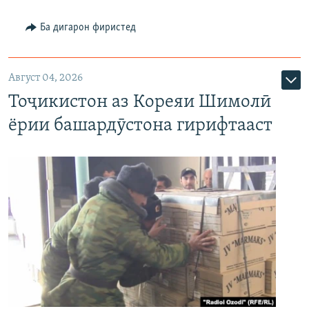
Ба дигарон фиристед
Август 04, 2026
Тоҷикистон аз Кореяи Шимолӣ
ёрии башардӯстона гирифтааст