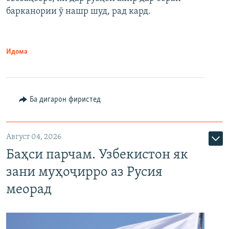
барканории ӯ нашр шуд, рад кард.
Идома
Ба дигарон фиристед
Август 04, 2026
Баҳси парчам. Узбекистон як
зани муҳоҷирро аз Русия
меорад