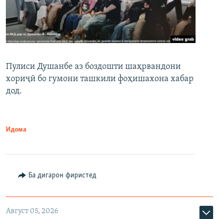
Пулиси Душанбе аз боздошти шаҳрвандони
хориҷӣ бо гумони ташкили фоҳишахона хабар
дод.
Идома
Ба дигарон фиристед
Август 05, 2026