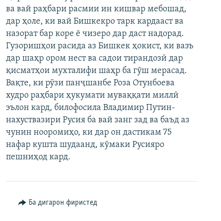
ва вай раҳбари расмии ин кишвар мебошад,
ГУЗОРИШҲОИ РАДИОӢ
Русский
дар ҳоле, ки вай Бишкекро тарк кардааст ва
назорат бар коре ё чизеро дар даст надорад.
ПАЙГИРӢ КУНЕД
Гузоришҳои расида аз Бишкек ҳокист, ки вазъ
дар шаҳр ором нест ва садои тирандозӣ дар
қисматҳои мухталифи шаҳр ба гӯш мерасад.
Вақте, ки рӯзи панҷшанбе Роза Отунбоева
худро раҳбари ҳукумати муваққати миллӣ
эълон кард, билофосила Владимир Путин-
Ҳамаи сомонаҳои RFE/RL
нахуствазири Русия ба вай занг зад ва баъд аз
чунин нооромиҳо, ки дар он дастикам 75
нафар кушта шудаанд, кӯмаки Русияро
пешниҳод кард.
Ба дигарон фиристед