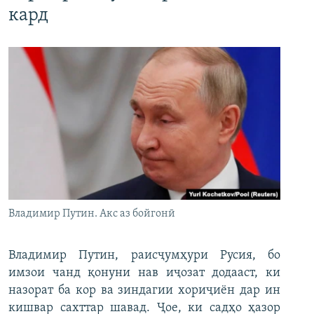
кард
Владимир Путин. Акс аз бойгонӣ
Владимир Путин, раисҷумҳури Русия, бо
имзои чанд қонуни нав иҷозат додааст, ки
назорат ба кор ва зиндагии хориҷиён дар ин
кишвар сахттар шавад. Ҷое, ки садҳо ҳазор