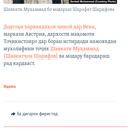
Шавкати Муҳаммад бо модараш Шарофат Шарифова
Додгоҳи парвандаҳои ҷиноӣ дар Вена
,
маркази Австрия, дархости мақомоти
Тоҷикистонро дар бораи истирдоди намояндаи
мухолифини тоҷик
Шавкати Муҳаммад
(Шавкатҷон Шарифов)
ва модару бародараш
рад кардааст.
Идома
Ба дигарон фиристед