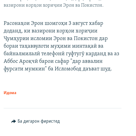
вазирони корҳои хориҷии Эрон ва Покистон.
Расонаҳои Эрон шомгоҳи 3 август хабар
доданд, ки вазирони корҳои хориҷии
Ҷумҳурии исломии Эрон ва Покистон дар
бораи таҳаввулоти муҳими минтақаӣ ва
байналмилалӣ телефонӣ гуфтугӯ карданд ва аз
Аббос Ароқчӣ барои сафар "дар аввалин
фурсати мумкин" ба Исломобод даъват шуд.
Идома
Ба дигарон фиристед