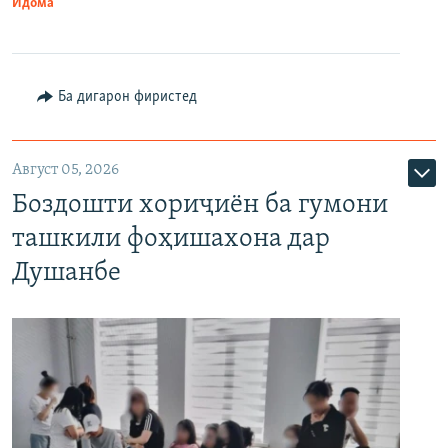
Идома
Ба дигарон фиристед
Август 05, 2026
Боздошти хориҷиён ба гумони
ташкили фоҳишахона дар
Душанбе