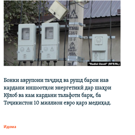
Бонки аврупоии таҷдид ва рушд барои нав
кардани иншоотҳои энергетикӣ дар шаҳри
Кӯлоб ва кам кардани талафоти барқ, ба
Тоҷикистон 10 миллион евро қарз медиҳад.
Идома