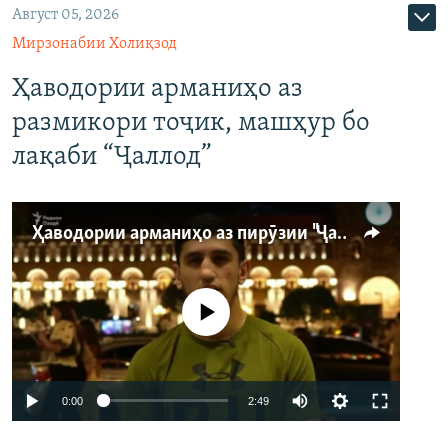
Август 05, 2026
Мирзонабии Холиқзод
Ҳаводории арманиҳо аз
размикори тоҷик, машҳур бо
лақаби “Ҷаллод”
Ҳаводории арманиҳо аз пирӯзии "Ҷаллод"-и тоҷик
Феълан кор намекунад
Auto
0:00
2:49
240p