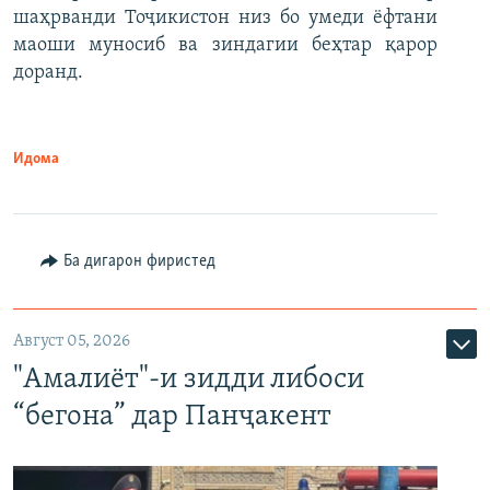
шаҳрванди Тоҷикистон низ бо умеди ёфтани
маоши муносиб ва зиндагии беҳтар қарор
доранд.
Идома
Ба дигарон фиристед
Август 05, 2026
"Амалиёт"-и зидди либоси
“бегона” дар Панҷакент