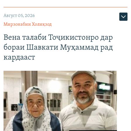
Август 05, 2026
Мирзонабии Холиқзод
Вена талаби Тоҷикистонро дар
бораи Шавкати Муҳаммад рад
кардааст