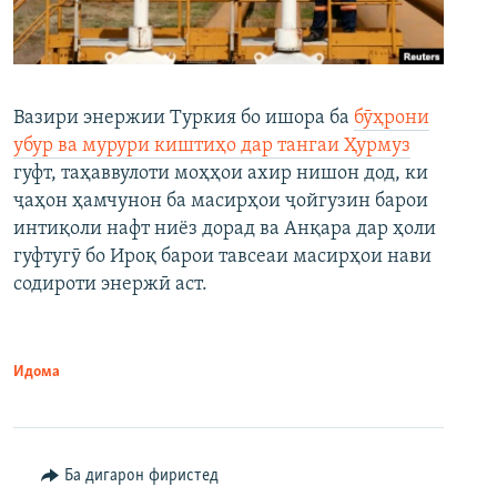
Вазири энержии Туркия бо ишора ба
бӯҳрони
убур ва мурури киштиҳо дар тангаи Ҳурмуз
гуфт, таҳаввулоти моҳҳои ахир нишон дод, ки
ҷаҳон ҳамчунон ба масирҳои ҷойгузин барои
интиқоли нафт ниёз дорад ва Анқара дар ҳоли
гуфтугӯ бо Ироқ барои тавсеаи масирҳои нави
содироти энержӣ аст.
Идома
Ба дигарон фиристед