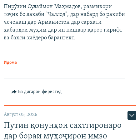
Пирӯзии Сулаймон Маҳмадов, размикори
360p
тоҷик бо лақаби "Ҷаллод", дар набард бо рақиби
480p
Auto
240p
360p
480p
чеченаш дар Арманистон дар сархати
720p
хабарҳои муҳим дар ин кишвар қарор гирифт
720p
1080p
ва баҳси зиёдеро барангехт.
1080p
Идома
Ба дигарон фиристед
Август 05, 2026
Путин қонунҳои сахтгиронаро
дар бораи муҳоҷирон имзо