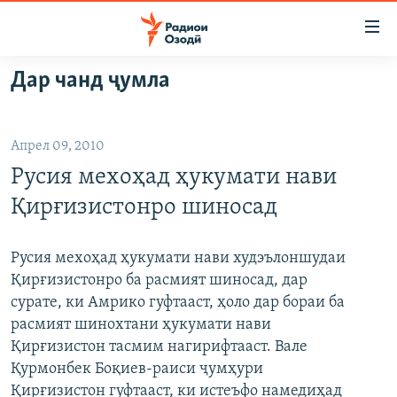
Пайвандҳои
дастрасӣ
Ҷаҳиш
Дар чанд ҷумла
ба
ГӮШАҲО
мояи
ГАПИ ОЗОД
СИЁСАТ
аслӣ
Апрел 09, 2010
РӮЗГОРИ МУҲОҶИР
Ҷаҳиш
ИҚТИСОД
Русия мехоҳад ҳукумати нави
ба
САЛОМ, ХОҲАР
ҶОМЕА
феҳристи
Қирғизистонро шиносад
ТАҲҚИҚОТ
ҚАЗИЯИ "КРОКУС"
аслӣ
Ҷаҳиш
ҶАНГ ДАР УКРАИНА
ОСИЁИ МАРКАЗӢ
Русия мехоҳад ҳукумати нави худэълоншудаи
ба
Қирғизистонро ба расмият шиносад, дар
НАЗАРИ МАРДУМ
ФАРҲАНГ
ҷустор
сурате, ки Амрико гуфтааст, ҳоло дар бораи ба
ЧАНДРАСОНАӢ
МЕҲМОНИ ОЗОДӢ
БЛОГИСТОН
расмият шинохтани ҳукумати нави
Қирғизистон тасмим нагирифтааст. Вале
РӮЙХАТҲО
ВАРЗИШ
ОЗОДӢ ОНЛАЙН
ВИДЕО
Қурмонбек Боқиев-раиси ҷумҳури
КИТОБҲОИ ОЗОДӢ
НИГОРИСТОН
Қирғизистон гуфтааст, ки истеъфо намедиҳад