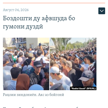
Август 06, 2026
Боздошти ду афвшуда бо
гумони дуздӣ
Раҳоии зиндониён. Акс аз бойгонӣ