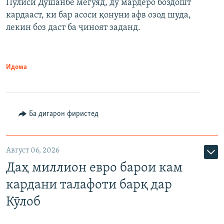
Пулиси Душанбе мегӯяд, ду мардеро боздошт
кардааст, ки бар асоси қонуни афв озод шуда,
лекин боз даст ба ҷиноят заданд.
Идома
Ба дигарон фиристед
Август 06, 2026
Даҳ миллион евро барои кам
кардани талафоти барқ дар
Кӯлоб