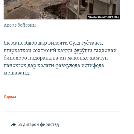
Акс аз бойгонӣ
Як мансабдор дар вилояти Суғд гуфтааст,
ширкатҳои сохтмонӣ ҳаққи фурӯши таҳхонаи
биноҳоро надоранд ва ин маконҳо ҳамчун
паноҳгоҳ дар ҳолати фавқулода истифода
мешаванд.
Идома
Ба дигарон фиристед