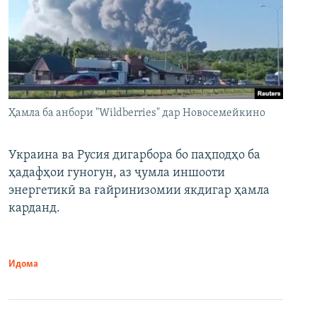
Ҳамла ба анбори "Wildberries" дар Новосемейкино
Украина ва Русия дигарбора бо паҳподҳо ба
ҳадафҳои гуногун, аз ҷумла иншооти
энергетикӣ ва ғайринизомии якдигар ҳамла
карданд.
Идома