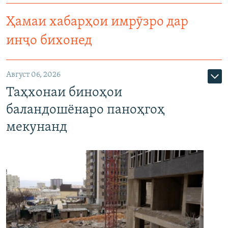
Ҳамаи хабарҳои имрӯзро дар
инҷо бихонед
Август 06, 2026
Таҳхонаи биноҳои
баландошёнаро паноҳгоҳ
мекунанд