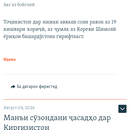
Акс аз бойгонӣ
Тоҷикистон дар нимаи аввали соли равон аз 19
кишвари хориҷӣ, аз ҷумла аз Кореяи Шимолӣ
ёриҳои башардӯстона гирифтааст.
Идома
Ба дигарон фиристед
Август 04, 2026
Манъи сӯзондани ҷасадҳо дар
Қирғизистон