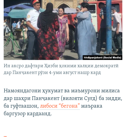
Ин аксро дафтари Ҳизби ҳокими халқии демократӣ
дар Панҷакент рӯзи 4-уми август нашр кард
Намояндагони ҳукумат ва маъмурони милиса
дар шаҳри Панҷакент (вилояти Суғд) ба зидди,
ба гуфтаашон,
либоси “бегона”
маърака
баргузор кардаанд.