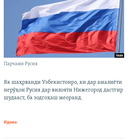
Парчами Русия
Як шаҳрванди Узбекистонро, ки дар амалиёти
нерӯҳои Русия дар вилояти Нижегород дастгир
шудааст, ба зодгоҳаш меоранд.
Идома