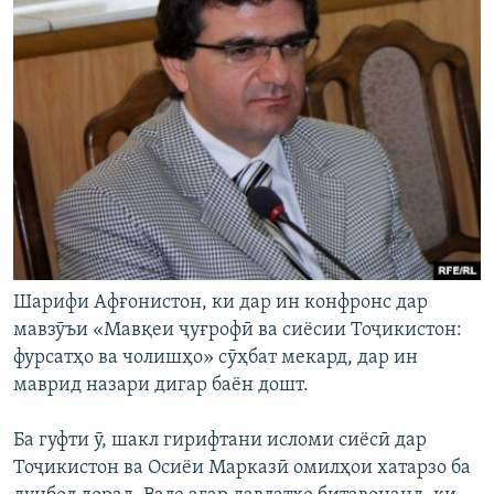
Шарифи Афғонистон, ки дар ин конфронс дар
мавзӯъи «Мавқеи ҷуғрофӣ ва сиёсии Тоҷикистон:
фурсатҳо ва чолишҳо» сӯҳбат мекард, дар ин
маврид назари дигар баён дошт.
Ба гуфти ӯ, шакл гирифтани исломи сиёсӣ дар
Тоҷикистон ва Осиёи Марказӣ омилҳои хатарзо ба