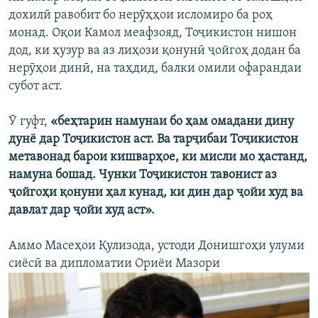
дохилӣ равобит бо нерӯҳҳои исломиро ба роҳ
монад. Оқои Камол меафзояд, Тоҷикистон нишон
дод, ки ҳузур ва аз лиҳози қонунӣ ҷойгоҳ додан ба
нерӯҳои динӣ, на таҳдид, балки омили офарандаи
субот аст.
Ӯ гуфт,
«беҳтарин намунаи бо ҳам омадани дину
дунё дар Тоҷикистон аст. Ва тарҷибаи Тоҷикистон
метавонад барои кишварҳое, ки мисли мо ҳастанд,
намуна бошад. Чунки Тоҷикистон тавонист аз
ҷойгоҳи қонуни ҳал кунад, ки дин дар ҷойи худ ва
давлат дар ҷойи худ аст».
Аммо Масеҳои Қулизода, устоди Донишгоҳи улуми
сиёсӣ ва дипломатии Ориёи Мазори