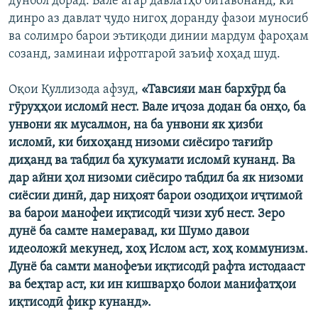
дунбол дорад. Вале агар давлатҳо битавонанд, ки
динро аз давлат ҷудо нигоҳ доранду фазои муносиб
ва солимро барои эътиқоди динии мардум фароҳам
созанд, заминаи ифротгароӣ заъиф хоҳад шуд.
Оқои Қуллизода афзуд,
«Тавсияи ман бархӯрд ба
гӯруҳҳои исломӣ нест. Вале иҷоза додан ба онҳо, ба
унвони як мусалмон, на ба унвони як ҳизби
исломӣ, ки бихоҳанд низоми сиёсиро тағийр
диҳанд ва табдил ба ҳукумати исломӣ кунанд. Ва
дар айни ҳол низоми сиёсиро табдил ба як низоми
сиёсии динӣ, дар ниҳоят барои озодиҳои иҷтимоӣ
ва барои манофеи иқтисодӣ чизи хуб нест. Зеро
дунё ба самте намеравад, ки Шумо давои
идеоложӣ мекунед, хоҳ Ислом аст, хоҳ коммунизм.
Дунё ба самти манофеъи иқтисодӣ рафта истодааст
ва беҳтар аст, ки ин кишварҳо болои манифатҳои
иқтисодӣ фикр кунанд».