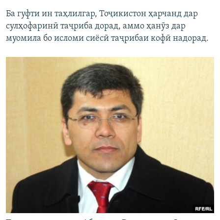
Ба гуфти ин таҳлилгар, Тоҷикистон ҳарчанд дар
сулҳофаринӣ таҷриба дорад, аммо ҳанӯз дар
муомила бо исломи сиёсӣ таҷрибаи кофӣ надорад.