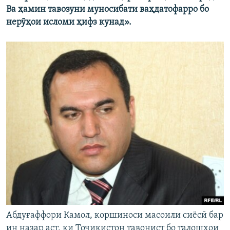
Ва ҳамин тавозуни муносибати ваҳдатофарро бо
нерӯҳои исломи ҳифз кунад».
Абдуғаффори Камол, коршиноси масоили сиёсӣ бар
ин назар аст, ки Тоҷикистон тавонист бо талошҳои