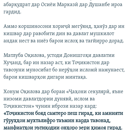
абарқудрат дар Осиёи Марказӣ дар Душанбе ироа
гардид.
Аммо коршиносони хориҷӣ мегӯянд, ҳанӯз дар ин
кишвар дар равобити дин ва давлат мушкилот
андак нест ва ниёз барои ислоҳ ва тағйирро дорад.
Матлуба Оқилова, устоди Донишгоҳи давлатии
Хуҷанд, бар ин назар аст, ки Тоҷикистон дар
тавозуни муносибат бо нерӯҳои исломӣ намунаест,
барои кишварҳои дигари минтақа.
Хонум Оқилова дар бораи «Ҷаҳони секулярӣ, яъне
низоми давлатдории дунявӣ, ислом ва
Тоҷикистон»
чунин ибрози назар кард:
«Тоҷикистон бояд самтеро пеш гирад, ки амнияти
гӯруҳҳои мухталифро таъмин карда тавонад,
манфиатҳои эътиқодии онҳоро зери ҳимоя гирад.