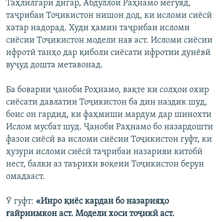
Таҳлилгари дигар, Абдуллои Раҳнамо мегӯяд,
таҷрибаи Тоҷикистон нишон дод, ки исломи сиёсӣ
хатар надорад. Худи ҳамин таҷрибаи исломи
сиёсии Тоҷикистон модели нав аст. Исломи сиёсии
ифротӣ танҳо дар қиболи сиёсати ифротии дунёвӣ
вуҷуд дошта метавонад.
Ба боварии ҷаноби Роҳнамо, вақте ки солҳои охир
сиёсати давлатии Тоҷикистон ба дин наздик шуд,
боис он гардид, ки фаҳмиши мардум дар шинохти
Ислом мусбат шуд. Ҷаноби Раҳнамо бо назардошти
фазои сиёсӣ ва исломи сиёсии Тоҷикистон гуфт, ки
ҳузури исломи сиёсӣ таҷрибаи назарияи китобӣ
нест, балки аз таърихи воқеии Тоҷикистон берун
омадааст.
Ӯ гуфт:
«Инро қиёс кардан бо назарияҳо
ғайриимкон аст. Модели хоси тоҷикӣ аст.