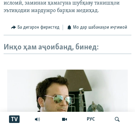
исломӣ, заминаи ҳамагуна шубҳаву танишҳои
эътиқодии мардумро барҳам медиҳад.
Ба дигарон фиристед
Мо дар шабакаҳои иҷтимоӣ
Инҳо ҳам аҷоибанд, бинед:
TV
РУС