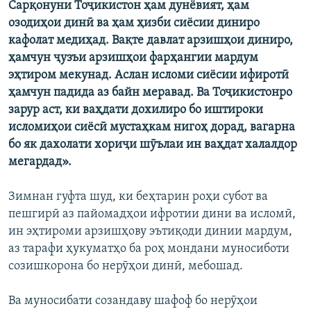
Сарқонуни Тоҷикистон ҳам дунёвият, ҳам
озодиҳои динӣ ва ҳам ҳизби сиёсии диниро
кафолат медиҳад. Вақте давлат арзишҳои диниро,
ҳамчун ҷузъи арзишҳои фарҳангии мардум
эҳтиром мекунад. Аслан исломи сиёсии ифиротӣ
ҳамчун падида аз байн меравад. Ва Тоҷикистонро
зарур аст, ки ваҳдати дохилиро бо иштироки
исломиҳои сиёсӣ мустаҳкам нигоҳ дорад, вагарна
бо як дахолати хориҷи шӯълаи ин ваҳдат халалдор
мегардад».
Зимнан гуфта шуд, ки беҳтарин роҳи субот ва
пешгирӣ аз пайомадҳои ифротии дини ва исломӣ,
ин эҳтироми арзишҳову эътиқоди динии мардум,
аз тарафи ҳукуматҳо ба роҳ мондани муносиботи
созишкорона бо нерӯҳои динӣ, мебошад.
Ва муносибати созандаву шафоф бо нерӯҳои