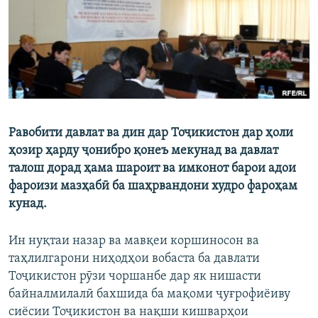
ГУЗОРИШҲОИ РАДИОӢ
Русский
ПАЙГИРӢ КУНЕД
Равобити давлат ва дин дар Тоҷикистон дар ҳоли
ҳозир ҳарду ҷонибро қонеъ мекунад ва давлат
Ҳамаи сомонаҳои RFE/RL
талош дорад ҳама шароит ва имконот барои адои
фароизи мазҳабӣ ба шаҳрвандони худро фароҳам
кунад.
Ин нуқтаи назар ва мавқеи коршиносон ва
таҳлилгарони ниҳодҳои вобаста ба давлати
Тоҷикистон рӯзи чоршанбе дар як нишасти
байналмилалӣ бахшида ба мақоми ҷуғрофиёиву
сиёсии Тоҷикистон ва нақши кишварҳои