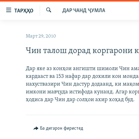
Пайвандҳои
ДАР ЧАНД ҶУМЛА
ТАРҲҲО
дастрасӣ
Ҷустуҷӯ
Ҷаҳиш
ГӮШАҲО
ба
Март 29, 2010
ГАПИ ОЗОД
СИЁСАТ
мояи
аслӣ
Чин талош дорад коргарони 
РӮЗГОРИ МУҲОҶИР
ИҚТИСОД
Ҷаҳиш
САЛОМ, ХОҲАР
ҶОМЕА
ба
Дар яке аз конҳои ангишти шимоли Чин ама
феҳристи
ТАҲҚИҚОТ
ҚАЗИЯИ "КРОКУС"
кардааст ва 153 нафар дар дохили кон монд
аслӣ
ҶАНГ ДАР УКРАИНА
нахуствазири Чин дастур додаанд, ки мақом
ОСИЁИ МАРКАЗӢ
Ҷаҳиш
имкони мавҷуда истифода кунанд. Агар кор
ба
НАЗАРИ МАРДУМ
ФАРҲАНГ
ҳодиса дар Чин дар солҳои ахир хоҳад буд.
ҷустор
ЧАНДРАСОНАӢ
МЕҲМОНИ ОЗОДӢ
БЛОГИСТОН
РӮЙХАТҲО
ВАРЗИШ
ОЗОДӢ ОНЛАЙН
ВИДЕО
КИТОБҲОИ ОЗОДӢ
Ба дигарон фиристед
НИГОРИСТОН