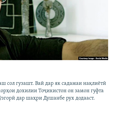
аш сол гузашт. Вай дар як садамаи нақлиётӣ
 корҳои дохилии Тоҷикистон он замон гуфта
ӯзгорӣ дар шаҳри Душанбе рух додааст.