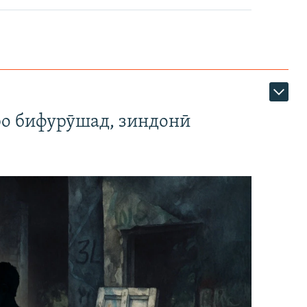
ро бифурӯшад, зиндонӣ