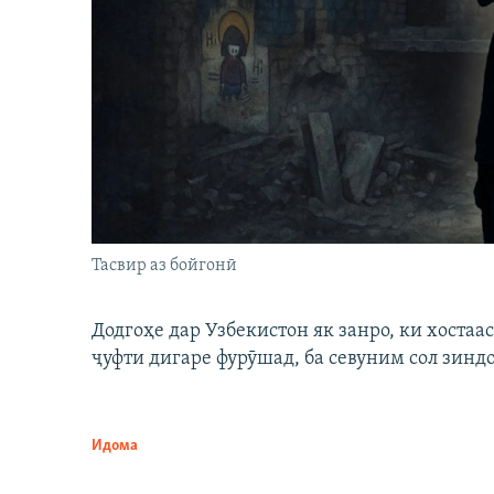
Тасвир аз бойгонӣ
Додгоҳе дар Узбекистон як занро, ки хостаа
ҷуфти дигаре фурӯшад, ба севуним сол зинд
Идома