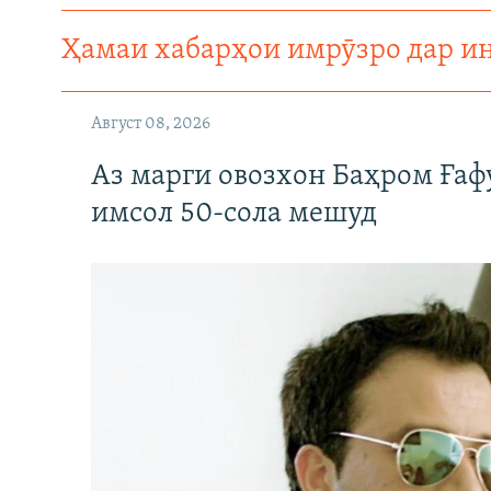
ГУЗОРИШҲОИ РАДИОӢ
Ҳамаи хабарҳои имрӯзро дар и
Август 08, 2026
Аз марги овозхон Баҳром Ғаф
имсол 50-сола мешуд