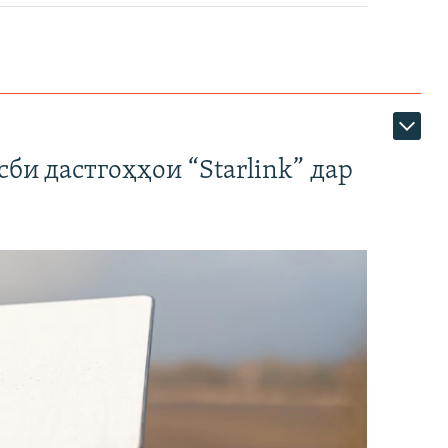
би дастгоҳҳои “Starlink” дар