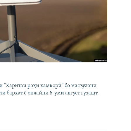
и “Харитаи роҳи ҳамкорӣ” бо масъулони
ти бархат ё онлайнӣ 5-уми август гузашт.