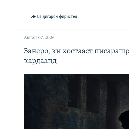
Ба дигарон фиристед
Август 07, 2026
Занеро, ки хостааст писараш
кардаанд