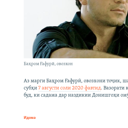
Баҳром Ғафурӣ, овозхон
Аз марги Баҳром Ғафурӣ, овозхони тоҷик, ш
субҳи
7 августи соли 2020 фавтид
. Вазорати
буд, ки садама дар наздикии Донишгоҳи ом
Идома