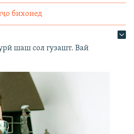
нҷо бихонед
урӣ шаш сол гузашт. Вай