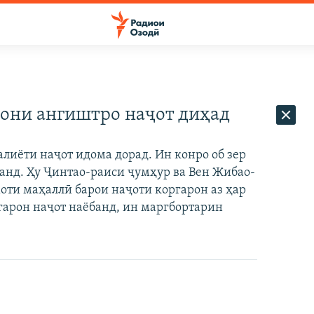
кони ангиштро наҷот диҳад
лиёти наҷот идома дорад. Ин конро об зер
аанд. Ҳу Ҷинтао-раиси ҷумҳур ва Вен Жибао-
оти маҳаллӣ барои наҷоти коргарон аз ҳар
гарон наҷот наёбанд, ин маргбортарин