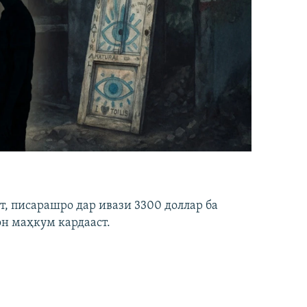
ст, писарашро дар ивази 3300 доллар ба
он маҳкум кардааст.