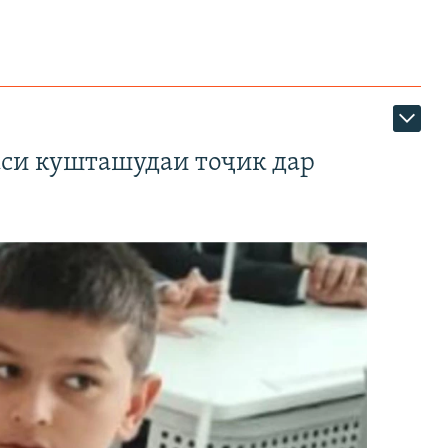
аси кушташудаи тоҷик дар