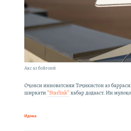
Акс аз бойгонӣ
Оҷонси инноватсияи Тоҷикистон аз барраси
ширкати
“Starlink”
хабар додааст. Ин мулоқо
Идома