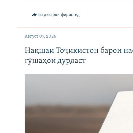
Ба дигарон фиристед
Август 07, 2026
Нақшаи Тоҷикистон барои нас
гӯшаҳои дурдаст