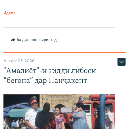
Идома
Ба дигарон фиристед
Август 05, 2026
"Амалиёт"-и зидди либоси
“бегона” дар Панҷакент