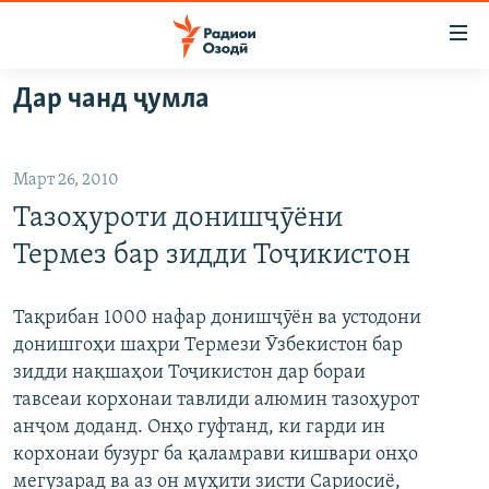
Пайвандҳои
дастрасӣ
Ҷаҳиш
Дар чанд ҷумла
ба
ГӮШАҲО
мояи
ГАПИ ОЗОД
СИЁСАТ
аслӣ
Март 26, 2010
РӮЗГОРИ МУҲОҶИР
Ҷаҳиш
ИҚТИСОД
Тазоҳуроти донишҷӯёни
ба
САЛОМ, ХОҲАР
ҶОМЕА
феҳристи
Термез бар зидди Тоҷикистон
ТАҲҚИҚОТ
ҚАЗИЯИ "КРОКУС"
аслӣ
Ҷаҳиш
ҶАНГ ДАР УКРАИНА
ОСИЁИ МАРКАЗӢ
Тақрибан 1000 нафар донишҷӯён ва устодони
ба
донишгоҳи шаҳри Термези Ӯзбекистон бар
НАЗАРИ МАРДУМ
ФАРҲАНГ
ҷустор
зидди нақшаҳои Тоҷикистон дар бораи
ЧАНДРАСОНАӢ
МЕҲМОНИ ОЗОДӢ
БЛОГИСТОН
тавсеаи корхонаи тавлиди алюмин тазоҳурот
анҷом доданд. Онҳо гуфтанд, ки гарди ин
РӮЙХАТҲО
ВАРЗИШ
ОЗОДӢ ОНЛАЙН
ВИДЕО
корхонаи бузург ба қаламрави кишвари онҳо
КИТОБҲОИ ОЗОДӢ
НИГОРИСТОН
мегузарад ва аз он муҳити зисти Сариосиё,