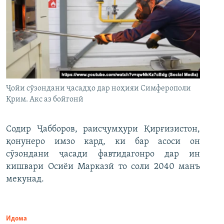
Ҷойи сӯзондани ҷасадҳо дар ноҳияи Симферополи
Қрим. Акс аз бойгонӣ
Содир Ҷабборов, раисҷумҳури Қирғизистон,
қонунеро имзо кард, ки бар асоси он
сӯзондани ҷасади фавтидагонро дар ин
кишвари Осиёи Марказӣ то соли 2040 манъ
мекунад.
Идома