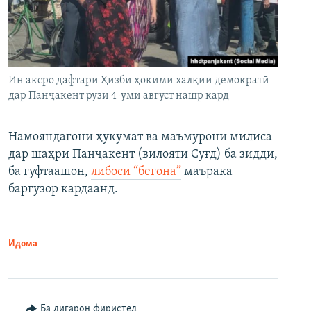
Ин аксро дафтари Ҳизби ҳокими халқии демократӣ
дар Панҷакент рӯзи 4-уми август нашр кард
Намояндагони ҳукумат ва маъмурони милиса
дар шаҳри Панҷакент (вилояти Суғд) ба зидди,
ба гуфтаашон,
либоси “бегона”
маърака
баргузор кардаанд.
Идома
Ба дигарон фиристед