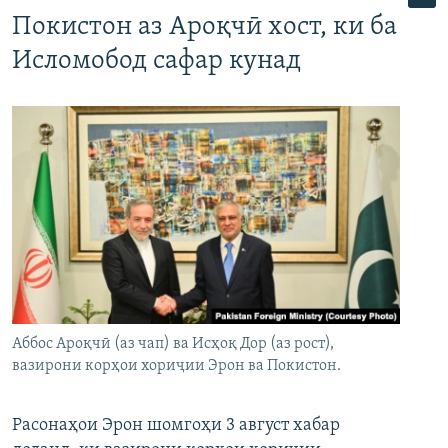
Покистон аз Ароқчӣ хост, ки ба
Исломобод сафар кунад
Аббос Ароқчӣ (аз чап) ва Исҳоқ Дор (аз рост),
вазирони корҳои хориҷии Эрон ва Покистон.
Расонаҳои Эрон шомгоҳи 3 август хабар