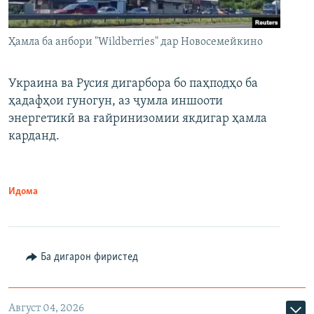
Ҳамла ба анбори "Wildberries" дар Новосемейкино
Украина ва Русия дигарбора бо паҳподҳо ба
ҳадафҳои гуногун, аз ҷумла иншооти
энергетикӣ ва ғайринизомии якдигар ҳамла
карданд.
Идома
Ба дигарон фиристед
Август 04, 2026