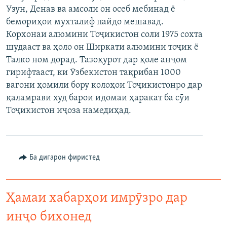
Узун, Денав ва амсоли он осеб мебинад ё
ГУЗОРИШҲОИ РАДИОӢ
Русский
бемориҳои мухталиф пайдо мешавад.
Корхонаи алюмини Тоҷикистон соли 1975 сохта
ПАЙГИРӢ КУНЕД
шудааст ва ҳоло он Ширкати алюмини тоҷик ё
Талко ном дорад. Тазоҳурот дар ҳоле анҷом
гирифтааст, ки Ӯзбекистон тақрибан 1000
вагони ҳомили бору колоҳои Тоҷикистонро дар
қаламрави худ барои идомаи ҳаракат ба сӯи
Тоҷикистон иҷоза намедиҳад.
Ҳамаи сомонаҳои RFE/RL
Ба дигарон фиристед
Ҳамаи хабарҳои имрӯзро дар
инҷо бихонед