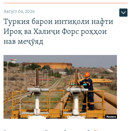
Август 06, 2026
Туркия барои интиқоли нафти
Ироқ ва Халиҷи Форс роҳҳои
нав меҷӯяд