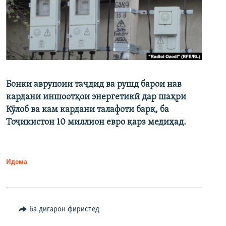
Бонки аврупоии таҷдид ва рушд барои нав
кардани иншоотҳои энергетикӣ дар шаҳри
Кӯлоб ва кам кардани талафоти барқ, ба
Тоҷикистон 10 миллион евро қарз медиҳад.
Идома
Ба дигарон фиристед