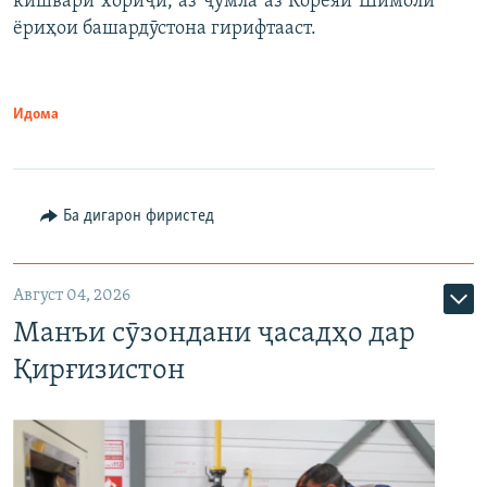
кишвари хориҷӣ, аз ҷумла аз Кореяи Шимолӣ
ёриҳои башардӯстона гирифтааст.
Идома
Ба дигарон фиристед
Август 04, 2026
Манъи сӯзондани ҷасадҳо дар
Қирғизистон