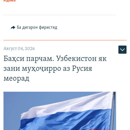
Идома
Ба дигарон фиристед
Август 04, 2026
Баҳси парчам. Узбекистон як
зани муҳоҷирро аз Русия
меорад