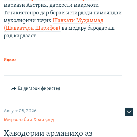
маркази Австрия, дархости мақомоти
Тоҷикистонро дар бораи истирдоди намояндаи
мухолифини тоҷик
Шавкати Муҳаммад
(Шавкатҷон Шарифов)
ва модару бародараш
рад кардааст.
Идома
Ба дигарон фиристед
Август 05, 2026
Мирзонабии Холиқзод
Ҳаводории арманиҳо аз