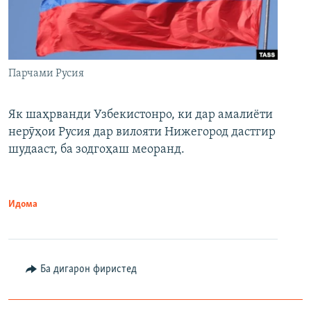
Парчами Русия
Як шаҳрванди Узбекистонро, ки дар амалиёти
нерӯҳои Русия дар вилояти Нижегород дастгир
шудааст, ба зодгоҳаш меоранд.
Идома
Ба дигарон фиристед