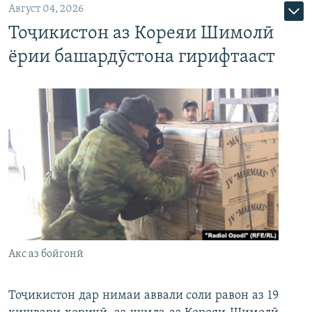
Август 04, 2026
Тоҷикистон аз Кореяи Шимолӣ
ёрии башардӯстона гирифтааст
Акс аз бойгонӣ
Тоҷикистон дар нимаи аввали соли равон аз 19