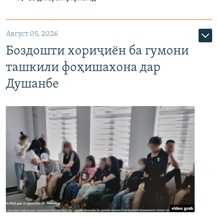
Август 05, 2026
Боздошти хориҷиён ба гумони
ташкили фоҳишахона дар
Душанбе