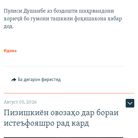
Пулиси Душанбе аз боздошти шаҳрвандони
хориҷӣ бо гумони ташкили фоҳишахона хабар
дод.
Идома
Ба дигарон фиристед
Август 05, 2026
Пизишкиён овозаҳо дар бораи
истеъфояшро рад кард