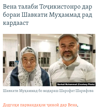
Вена талаби Тоҷикистонро дар
бораи Шавкати Муҳаммад рад
кардааст
Шавкати Муҳаммад бо модараш Шарофат Шарифова
Додгоҳи парвандаҳои ҷиноӣ дар Вена
,