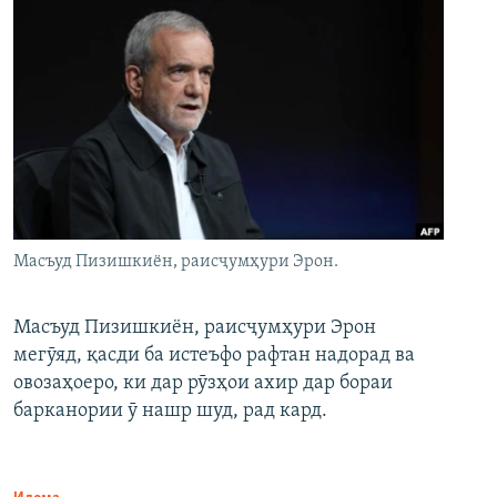
Масъуд Пизишкиён, раисҷумҳури Эрон.
Масъуд Пизишкиён, раисҷумҳури Эрон
мегӯяд, қасди ба истеъфо рафтан надорад ва
овозаҳоеро, ки дар рӯзҳои ахир дар бораи
барканории ӯ нашр шуд, рад кард.