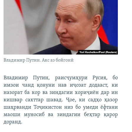
Владимир Путин. Акс аз бойгонӣ
Владимир Путин, раисҷумҳури Русия, бо
имзои чанд қонуни нав иҷозат додааст, ки
назорат ба кор ва зиндагии хориҷиён дар ин
кишвар сахттар шавад. Ҷое, ки садҳо ҳазор
шаҳрванди Тоҷикистон низ бо умеди ёфтани
маоши муносиб ва зиндагии беҳтар қарор
доранд.