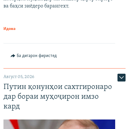
720p
1080p
ва баҳси зиёдеро барангехт.
1080p
Идома
Ба дигарон фиристед
Август 05, 2026
Путин қонунҳои сахтгиронаро
дар бораи муҳоҷирон имзо
кард