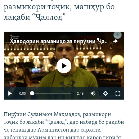
размикори тоҷик, машҳур бо
лақаби “Ҷаллод”
Ҳаводории арманиҳо аз пирӯзии "Ҷаллод"-и тоҷик
Феълан кор намекунад
Auto
0:00
2:49
240p
Пирӯзии Сулаймон Маҳмадов, размикори
360p
тоҷик бо лақаби "Ҷаллод", дар набард бо рақиби
480p
Auto
240p
360p
480p
чеченаш дар Арманистон дар сархати
720p
хабарҳои муҳим дар ин кишвар қарор гирифт