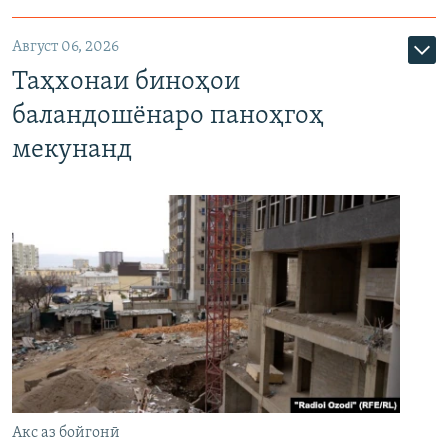
Август 06, 2026
Таҳхонаи биноҳои
баландошёнаро паноҳгоҳ
мекунанд
Акс аз бойгонӣ