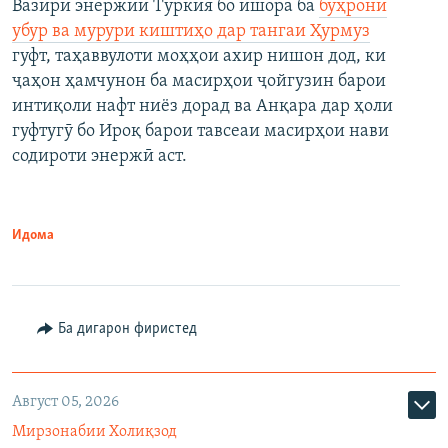
Вазири энержии Туркия бо ишора ба
бӯҳрони
убур ва мурури киштиҳо дар тангаи Ҳурмуз
гуфт, таҳаввулоти моҳҳои ахир нишон дод, ки
ҷаҳон ҳамчунон ба масирҳои ҷойгузин барои
интиқоли нафт ниёз дорад ва Анқара дар ҳоли
гуфтугӯ бо Ироқ барои тавсеаи масирҳои нави
содироти энержӣ аст.
Идома
Ба дигарон фиристед
Август 05, 2026
Мирзонабии Холиқзод