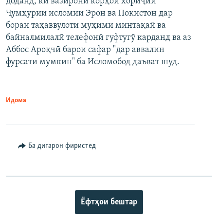
доданд, ки вазирони корҳои хориҷии
Ҷумҳурии исломии Эрон ва Покистон дар
бораи таҳаввулоти муҳими минтақаӣ ва
байналмилалӣ телефонӣ гуфтугӯ карданд ва аз
Аббос Ароқчӣ барои сафар "дар аввалин
фурсати мумкин" ба Исломобод даъват шуд.
Идома
Ба дигарон фиристед
Ёфтҳои бештар