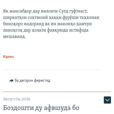
Як мансабдор дар вилояти Суғд гуфтааст,
ширкатҳои сохтмонӣ ҳаққи фурӯши таҳхонаи
биноҳоро надоранд ва ин маконҳо ҳамчун
паноҳгоҳ дар ҳолати фавқулода истифода
мешаванд.
Идома
Ба дигарон фиристед
Август 06, 2026
Боздошти ду афвшуда бо