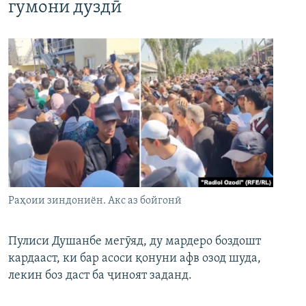
гумони дуздӣ
Раҳоии зиндониён. Акс аз бойгонӣ
Пулиси Душанбе мегӯяд, ду мардеро боздошт
кардааст, ки бар асоси қонуни афв озод шуда,
лекин боз даст ба ҷиноят заданд.