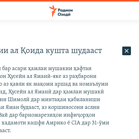
ии ал Қоида кушта шудааст
и бар асари ҳамлаи мушакии ҳафтаи
он Ҳусейн ал Яманӣ-яке аз раҳбарони
о аз қавли як мақоми аршад ва номаълуми
нд, Ҳусейн ал Яманӣ дар ҳамлаи мушакӣ
ни Шимолӣ дар минтақаи қабиланиши
аи Яман будааст, аз коршиносони аслии
 Вай дар барномарезиҳои инфиҷорҳои
 хадамоти кашфи Амрико ё CIA дар 31-ӯми
ааст.