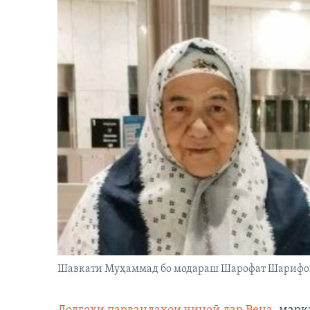
Шавкати Муҳаммад бо модараш Шарофат Шарифо