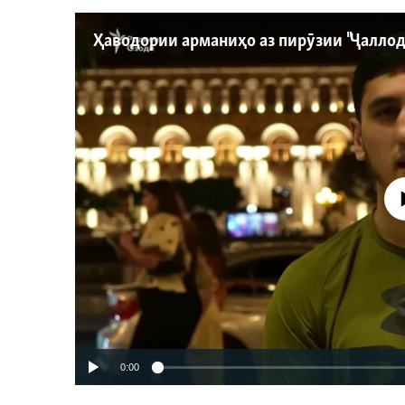
Феълан ко
0:00