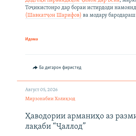
Додгоҳи парвандаҳои ҷиноӣ дар Вена
, марк
Тоҷикистонро дар бораи истирдоди намоян
(Шавкатҷон Шарифов)
ва модару бародараш 
Идома
Ба дигарон фиристед
Август 05, 2026
Мирзонабии Холиқзод
Ҳаводории арманиҳо аз разм
лақаби “Ҷаллод”