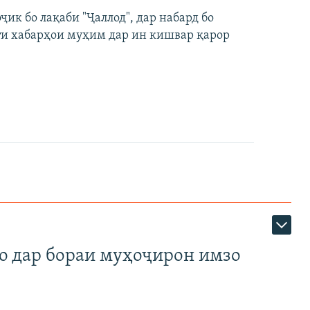
EMBED
БА ДИГАРОН ФИРИСТЕД
к бо лақаби "Ҷаллод", дар набард бо
360p
ти хабарҳои муҳим дар ин кишвар қарор
480p
720p
1080p
360p
480p
1080p
о дар бораи муҳоҷирон имзо