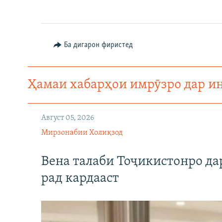
ГУЗОРИШҲОИ РАДИОӢ
Ба дигарон фиристед
Ҳамаи хабарҳои имрӯзро дар и
Август 05, 2026
Мирзонабии Холиқзод
Вена талаби Тоҷикистонро д
рад кардааст