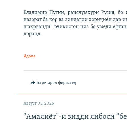
Владимир Путин, раисҷумҳури Русия, бо 
назорат ба кор ва зиндагии хориҷиён дар и
шаҳрванди Тоҷикистон низ бо умеди ёфтан
доранд.
Идома
Ба дигарон фиристед
Август 05, 2026
"Амалиёт"-и зидди либоси “б