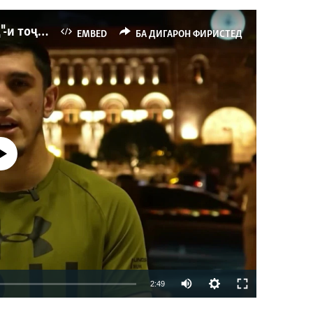
Ҳаводории арманиҳо аз пирӯзии "Ҷаллод"-и тоҷик
EMBED
БА ДИГАРОН ФИРИСТЕД
р намекунад
Auto
2:49
240p