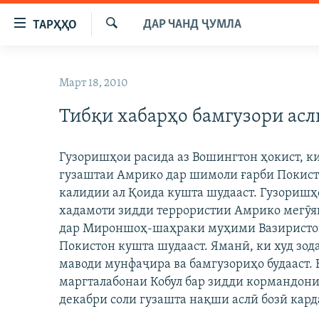
Пайвандҳои
ДАР ЧАНД ҶУМЛА
ТАРҲҲО
дастрасӣ
Ҷустуҷӯ
Ҷаҳиш
ГӮШАҲО
ба
Март 18, 2010
ГАПИ ОЗОД
СИЁСАТ
мояи
аслӣ
Тибқи хабарҳо бамгузори асл
РӮЗГОРИ МУҲОҶИР
ИҚТИСОД
Ҷаҳиш
САЛОМ, ХОҲАР
ҶОМЕА
ба
Гузоришҳои расида аз Вошингтон ҳокист, к
феҳристи
ТАҲҚИҚОТ
ҚАЗИЯИ "КРОКУС"
гузаштаи Амрико дар шимоли ғарби Покист
аслӣ
ҶАНГ ДАР УКРАИНА
калидии ал Қоида кушта шудааст. Гузоришҳ
ОСИЁИ МАРКАЗӢ
Ҷаҳиш
хадамоти зидди террористии Амрико мегӯя
ба
НАЗАРИ МАРДУМ
ФАРҲАНГ
дар Мироншоҳ-шаҳраки муҳими Вазиристо
ҷустор
ЧАНДРАСОНАӢ
МЕҲМОНИ ОЗОДӢ
БЛОГИСТОН
Покистон кушта шудааст. Яманӣ, ки худ зод
маводи мунфаҷира ва бамгузориҳо будааст.
РӮЙХАТҲО
ВАРЗИШ
ОЗОДӢ ОНЛАЙН
ВИДЕО
маргталабонаи Кобул бар зидди кормандони
КИТОБҲОИ ОЗОДӢ
НИГОРИСТОН
декабри соли гузашта нақши аслӣ бозӣ кард