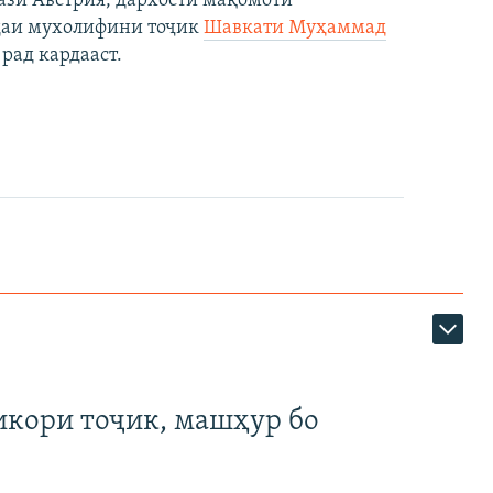
ази Австрия, дархости мақомоти
даи мухолифини тоҷик
Шавкати Муҳаммад
рад кардааст.
икори тоҷик, машҳур бо