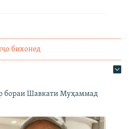
нҷо бихонед
ар бораи Шавкати Муҳаммад