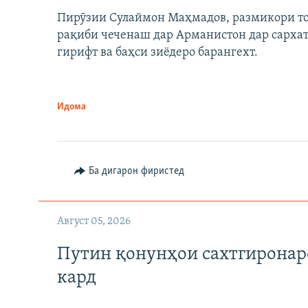
Пирӯзии Сулаймон Маҳмадов, размикори тоҷи
рақиби чеченаш дар Арманистон дар сарха
гирифт ва баҳси зиёдеро барангехт.
Идома
Auto
240p
720p
Ба дигарон фиристед
Август 05, 2026
Путин қонунҳои сахтгиронар
кард