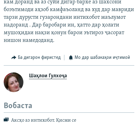
кам доранд ва аз сӯйи дигар бархе аз шахсони
боэътимоди аҳзоб камфаъоланд ва худ дар мавриди
тарзи дурусти гузарондани интихобот маълумот
надоранд . Дар баробари ин, ҳатто дар ҳолати
мушоҳидаи нақзи қонун барои эътироз ҷасорат
нишон намедоданд.
Ба дигарон фиристед
Мо дар шабакаҳои иҷтимоӣ
Шаҳлои Гулхоҷа
Вобаста
Аксҳо аз интихобот. Қисми се