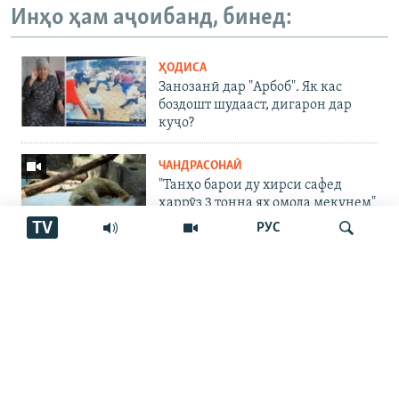
Инҳо ҳам аҷоибанд, бинед:
ҲОДИСА
Занозанӣ дар "Арбоб". Як кас
боздошт шудааст, дигарон дар
куҷо?
ЧАНДРАСОНАӢ
"Танҳо барои ду хирси сафед
ҳаррӯз 3 тонна ях омода мекунем"
TV
РУС
ЧАНДРАСОНАӢ
Пахтакорони Фархор аз тақсими
об шикоят доранд
Ҷустуҷӯ
ҶАНГИ УКРАИНА
"Аз ин ҷо бӯйи ҷасад меояд…
Онҳоро бояд аз ин дӯзах берун