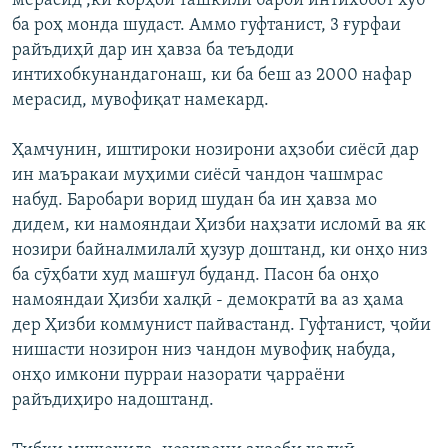
мерасид ,ки корҳои ташкилӣ барои интихобот хуб
ба роҳ монда шудаст. Аммо гуфтанист, 3 ғурфаи
райъдиҳӣ дар ин ҳавза ба теъдоди
интихобкунандагонаш, ки ба беш аз 2000 нафар
мерасид, мувофиқат намекард.
Ҳамчунин, иштироки нозирони аҳзоби сиёсӣ дар
ин маъракаи муҳими сиёсӣ чандон чашмрас
набуд. Баробари ворид шудан ба ин ҳавза мо
дидем, ки намояндаи Ҳизби наҳзати исломӣ ва як
нозири байналмилалӣ ҳузур доштанд, ки онҳо низ
ба сӯҳбати худ машғул буданд. Пасон ба онҳо
намояндаи Ҳизби халқӣ - демократӣ ва аз ҳама
дер Ҳизби коммунист пайвастанд. Гуфтанист, ҷойи
нишасти нозирон низ чандон мувофиқ набуда,
онҳо имкони пурраи назорати ҷарраёни
райъдиҳиро надоштанд.