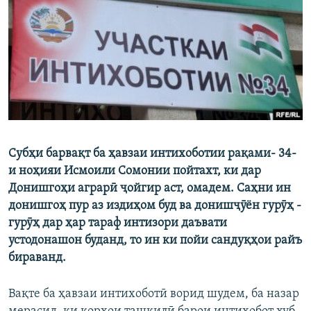
ГУЗОРИШҲОИ РАДИОӢ
Русский
ПАЙГИРӢ КУНЕД
Субҳи барвақт ба ҳавзаи интихоботии рақами- 34-
Ҳамаи сомонаҳои RFE/RL
и ноҳияи Исмоили Сомонии пойтахт, ки дар
Донишгоҳи аграрӣ ҷойгир аст, омадем. Саҳни ин
донишгоҳ пур аз издиҳом буд ва донишҷӯён гурӯҳ -
гурӯҳ дар ҳар тараф интизори даъвати
устодонашон буданд, то ин ки пойи сандуқҳои райъ
бираванд.
Вақте ба ҳавзаи интихоботӣ ворид шудем, ба назар