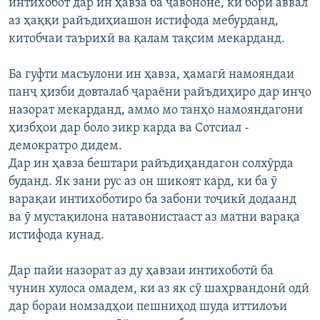
интихобот дар ин ҳавза ба ҷавононе, ки бори аввал
аз ҳаққи райъдиҳиашон истифода мебурданд,
китобчаи таърихӣ ва қалам тақсим мекарданд.
Ба гуфти масъулони ин ҳавза, ҳамагӣ намояндаи
панҷ ҳизби довталаб ҷараёни райъдиҳиро дар инҷо
назорат мекарданд, аммо мо танҳо намояндагони
ҳизбҳои дар боло зикр карда ва Сотсиал -
демократро дидем.
Дар ин ҳавза бештари райъдиҳандагон солхӯрда
буданд. Як зани рус аз он шикоят кард, ки ба ӯ
варақаи интихоботиро ба забони тоҷикӣ додаанд
ва ӯ мустақилона натавонистааст аз матни варақа
истифода кунад.
Дар пайи назорат аз ду ҳавзаи интихоботӣ ба
чунин хулоса омадем, ки аз як сӯ шаҳрвандонӣ одӣ
дар бораи номзадҳои пешниҳод шуда иттилоъи