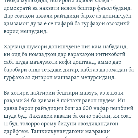
Тибқи мушоҳида, нозирони аҳзоби халқӣ -
демократӣ ва наҳзати ислом бештар фаъол буданд.
Дар соатҳои аввали райъдиҳӣ бархе аз донишҷӯён
ҳамзамон ду ва ё се нафарӣ ба ғурфаҳои овоздиҳӣ
ворид мешуданд.
Ҳарчанд шумори донишҷӯёне низ кам набуданд,
ки оид ба номзадҳои дар варақаҳои интихоботӣ
сабт шуда маълумоти кофӣ доштанд, аммо дар
баробари онҳо теъдоди дигар, қабл аз даромадан ба
ғурфаҳо аз дигарон машварат мепурсиданд.
Ба хотири пайгирии бештари мавзӯъ, аз ҳавзаи
рақами 34 ба ҳавзаи 8 пойтахт равон шудем. Ин
ҳавза барои райъдиҳии беш аз 600 нафар пешбинӣ
шуда буд. Лаҳзаҳои аввали ба онҷо рафтан, ки соат
11 буд, толорро орому бидуни овоздиҳандагон
дарёфтем. Ташкилкунандагони маъракаи