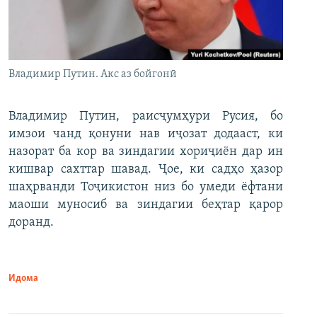
Владимир Путин. Акс аз бойгонӣ
Владимир Путин, раисҷумҳури Русия, бо
имзои чанд қонуни нав иҷозат додааст, ки
назорат ба кор ва зиндагии хориҷиён дар ин
кишвар сахттар шавад. Ҷое, ки садҳо ҳазор
шаҳрванди Тоҷикистон низ бо умеди ёфтани
маоши муносиб ва зиндагии беҳтар қарор
доранд.
Идома