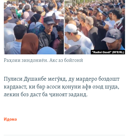
Раҳоии зиндониён. Акс аз бойгонӣ
Пулиси Душанбе мегӯяд, ду мардеро боздошт
кардааст, ки бар асоси қонуни афв озод шуда,
лекин боз даст ба ҷиноят заданд.
Идома