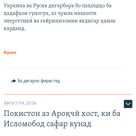
Украина ва Русия дигарбора бо паҳподҳо ба
ҳадафҳои гуногун, аз ҷумла иншооти
энергетикӣ ва ғайринизомии якдигар ҳамла
карданд.
Идома
Ба дигарон фиристед
Август 04, 2026
Покистон аз Ароқчӣ хост, ки ба
Исломобод сафар кунад