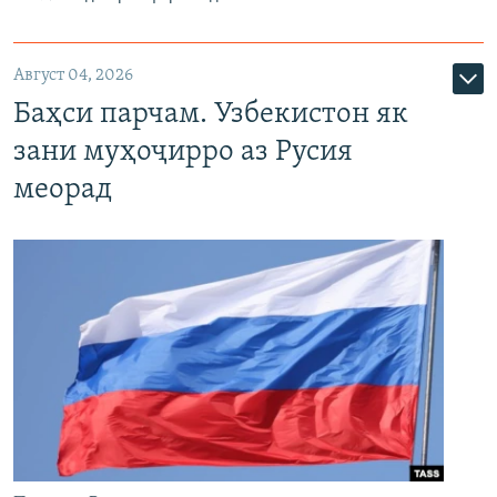
Август 04, 2026
Баҳси парчам. Узбекистон як
зани муҳоҷирро аз Русия
меорад