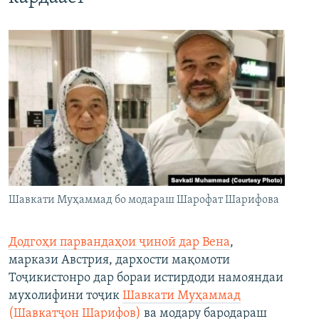
Шавкати Муҳаммад бо модараш Шарофат Шарифова
Додгоҳи парвандаҳои ҷиноӣ дар Вена
,
маркази Австрия, дархости мақомоти
Тоҷикистонро дар бораи истирдоди намояндаи
мухолифини тоҷик
Шавкати Муҳаммад
(Шавкатҷон Шарифов)
ва модару бародараш