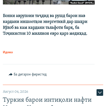
Бонки аврупоии таҷдид ва рушд барои нав
кардани иншоотҳои энергетикӣ дар шаҳри
Кӯлоб ва кам кардани талафоти барқ, ба
Тоҷикистон 10 миллион евро қарз медиҳад.
Идома
Ба дигарон фиристед
Август 06, 2026
Туркия барои интиқоли нафти