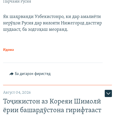
Парчами Русия
Як шаҳрванди Узбекистонро, ки дар амалиёти
нерӯҳои Русия дар вилояти Нижегород дастгир
шудааст, ба зодгоҳаш меоранд.
Идома
Ба дигарон фиристед
Август 04, 2026
Тоҷикистон аз Кореяи Шимолӣ
ёрии башардӯстона гирифтааст