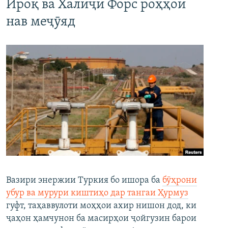
Ироқ ва Халиҷи Форс роҳҳои
нав меҷӯяд
Вазири энержии Туркия бо ишора ба
бӯҳрони
убур ва мурури киштиҳо дар тангаи Ҳурмуз
гуфт, таҳаввулоти моҳҳои ахир нишон дод, ки
ҷаҳон ҳамчунон ба масирҳои ҷойгузин барои