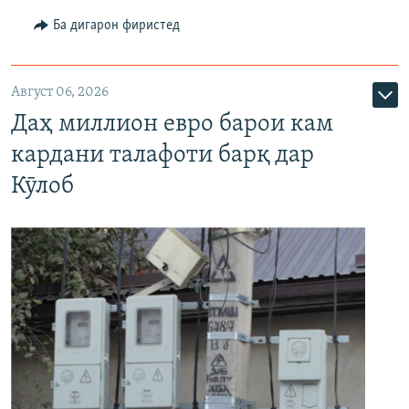
Ба дигарон фиристед
Август 06, 2026
Даҳ миллион евро барои кам
кардани талафоти барқ дар
Кӯлоб