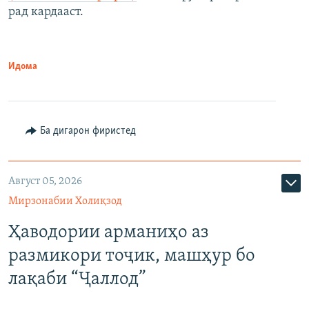
рад кардааст.
Идома
Ба дигарон фиристед
Август 05, 2026
Мирзонабии Холиқзод
Ҳаводории арманиҳо аз
размикори тоҷик, машҳур бо
лақаби “Ҷаллод”