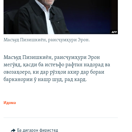
Масъуд Пизишкиён, раисҷумҳури Эрон.
Масъуд Пизишкиён, раисҷумҳури Эрон
мегӯяд, қасди ба истеъфо рафтан надорад ва
овозаҳоеро, ки дар рӯзҳои ахир дар бораи
барканории ӯ нашр шуд, рад кард.
Идома
Ба дигарон фиристед