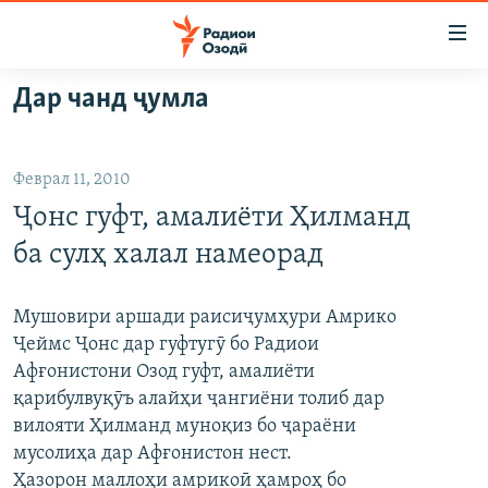
Пайвандҳои
дастрасӣ
Ҷаҳиш
Дар чанд ҷумла
ба
ГӮШАҲО
мояи
ГАПИ ОЗОД
СИЁСАТ
аслӣ
Феврал 11, 2010
РӮЗГОРИ МУҲОҶИР
Ҷаҳиш
ИҚТИСОД
Ҷонс гуфт, амалиёти Ҳилманд
ба
САЛОМ, ХОҲАР
ҶОМЕА
феҳристи
ба сулҳ халал намеорад
ТАҲҚИҚОТ
ҚАЗИЯИ "КРОКУС"
аслӣ
Ҷаҳиш
ҶАНГ ДАР УКРАИНА
ОСИЁИ МАРКАЗӢ
Мушовири аршади раисиҷумҳури Амрико
ба
Ҷеймс Ҷонс дар гуфтугӯ бо Радиои
НАЗАРИ МАРДУМ
ФАРҲАНГ
ҷустор
Афғонистони Озод гуфт, амалиёти
ЧАНДРАСОНАӢ
МЕҲМОНИ ОЗОДӢ
БЛОГИСТОН
қарибулвуқӯъ алайҳи ҷангиёни толиб дар
вилояти Ҳилманд муноқиз бо ҷараёни
РӮЙХАТҲО
ВАРЗИШ
ОЗОДӢ ОНЛАЙН
ВИДЕО
мусолиҳа дар Афғонистон нест.
КИТОБҲОИ ОЗОДӢ
НИГОРИСТОН
Ҳазорон маллоҳи амрикоӣ ҳамроҳ бо