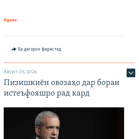
Идома
Ба дигарон фиристед
Август 05, 2026
Пизишкиён овозаҳо дар бораи
истеъфояшро рад кард