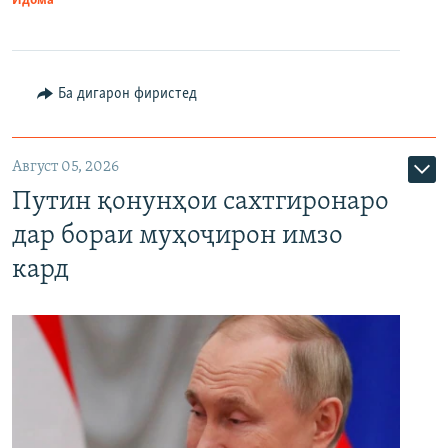
Идома
Ба дигарон фиристед
Август 05, 2026
Путин қонунҳои сахтгиронаро
дар бораи муҳоҷирон имзо
кард