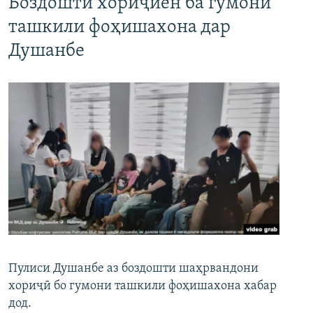
Боздошти хориҷиён ба гумони
ташкили фоҳишахона дар
Душанбе
Пулиси Душанбе аз боздошти шаҳрвандони
хориҷӣ бо гумони ташкили фоҳишахона хабар
дод.