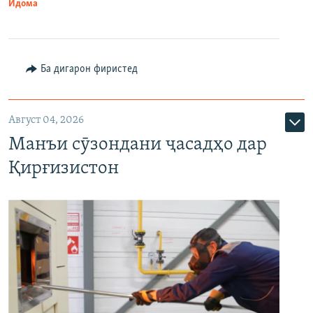
Идома
Ба дигарон фиристед
Август 04, 2026
Манъи сӯзондани ҷасадҳо дар
Қирғизистон