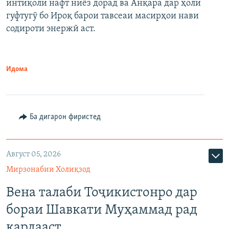
интиқоли нафт ниёз дорад ва Анқара дар ҳоли
гуфтугӯ бо Ироқ барои тавсеаи масирҳои нави
содироти энержӣ аст.
Идома
Ба дигарон фиристед
Август 05, 2026
Мирзонабии Холиқзод
Вена талаби Тоҷикистонро дар
бораи Шавкати Муҳаммад рад
кардааст