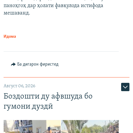
паноҳгоҳ дар ҳолати фавқулода истифода
мешаванд.
Идома
Ба дигарон фиристед
Август 06, 2026
Боздошти ду афвшуда бо
гумони дуздӣ