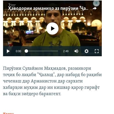
Ҳаводории арманиҳо аз пирӯзии "Ҷаллод"-и тоҷик
Феълан кор намекунад
Auto
0:00
2:49
240p
Пирӯзии Сулаймон Маҳмадов, размикори
360p
тоҷик бо лақаби "Ҷаллод", дар набард бо рақиби
480p
Auto
240p
360p
480p
чеченаш дар Арманистон дар сархати
720p
хабарҳои муҳим дар ин кишвар қарор гирифт
720p
1080p
ва баҳси зиёдеро барангехт.
1080p