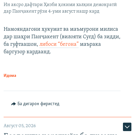
Ин аксро дафтари Ҳизби ҳокими халқии демократӣ
дар Панҷакент рӯзи 4-уми август нашр кард
Намояндагони ҳукумат ва маъмурони милиса
дар шаҳри Панҷакент (вилояти Суғд) ба зидди,
ба гуфтаашон,
либоси “бегона”
маърака
баргузор кардаанд.
Идома
Ба дигарон фиристед
Август 05, 2026