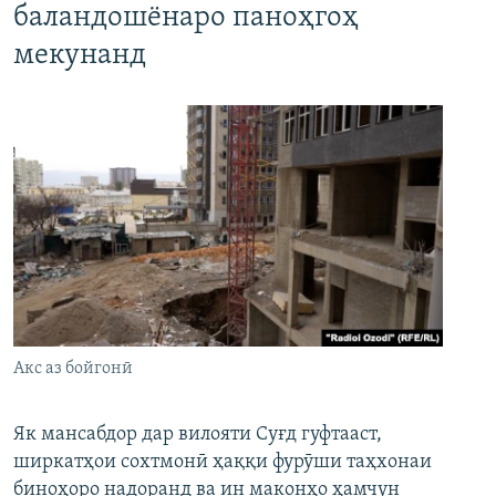
баландошёнаро паноҳгоҳ
мекунанд
Акс аз бойгонӣ
Як мансабдор дар вилояти Суғд гуфтааст,
ширкатҳои сохтмонӣ ҳаққи фурӯши таҳхонаи
биноҳоро надоранд ва ин маконҳо ҳамчун