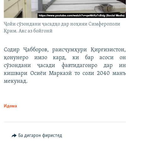
Ҷойи сӯзондани ҷасадҳо дар ноҳияи Симферополи
Қрим. Акс аз бойгонӣ
Содир Ҷабборов, раисҷумҳури Қирғизистон,
қонунеро имзо кард, ки бар асоси он
сӯзондани ҷасади фавтидагонро дар ин
кишвари Осиёи Марказӣ то соли 2040 манъ
мекунад.
Идома
Ба дигарон фиристед