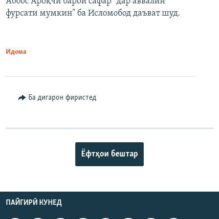
Аббос Ароқчӣ барои сафар "дар аввалин
фурсати мумкин" ба Исломобод даъват шуд.
Идома
Ба дигарон фиристед
Ёфтҳои бештар
ПАЙГИРӢ КУНЕД