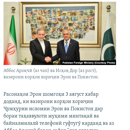
Аббос Ароқчӣ (аз чап) ва Исҳоқ Дор (аз рост),
вазирони корҳои хориҷии Эрон ва Покистон.
Расонаҳои Эрон шомгоҳи 3 август хабар
доданд, ки вазирони корҳои хориҷии
Ҷумҳурии исломии Эрон ва Покистон дар
бораи таҳаввулоти муҳими минтақаӣ ва
байналмилалӣ телефонӣ гуфтугӯ карданд ва аз