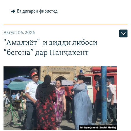
Ба дигарон фиристед
Август 05, 2026
"Амалиёт"-и зидди либоси
“бегона” дар Панҷакент