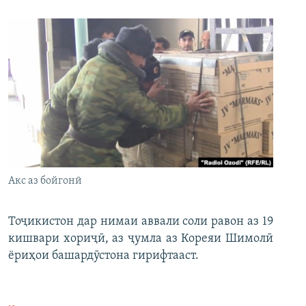
Акс аз бойгонӣ
Тоҷикистон дар нимаи аввали соли равон аз 19
кишвари хориҷӣ, аз ҷумла аз Кореяи Шимолӣ
ёриҳои башардӯстона гирифтааст.