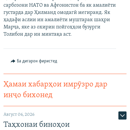
сарбозони НАТО ва Афғонистон ба як амалиёти
ГУЗОРИШҲОИ РАДИОӢ
Русский
густарда дар Ҳилманд омодагӣ мегиранд. Як
ҳадафи аслии ин амалиёти муштарак шаҳри
ПАЙГИРӢ КУНЕД
Марҷа, яке аз охирин пойгоҳҳои бузурги
Толибон дар ин минтақа аст.
Ба дигарон фиристед
Ҳамаи сомонаҳои RFE/RL
Ҳамаи хабарҳои имрӯзро дар
инҷо бихонед
Август 06, 2026
Таҳхонаи биноҳои