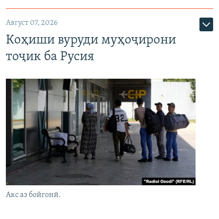
Август 07, 2026
Коҳиши вуруди муҳоҷирони
тоҷик ба Русия
Акс аз бойгонӣ.