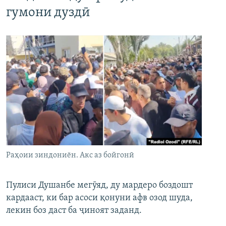
гумони дуздӣ
Раҳоии зиндониён. Акс аз бойгонӣ
Пулиси Душанбе мегӯяд, ду мардеро боздошт
кардааст, ки бар асоси қонуни афв озод шуда,
лекин боз даст ба ҷиноят заданд.