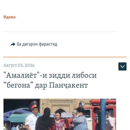
Идома
Ба дигарон фиристед
Август 05, 2026
"Амалиёт"-и зидди либоси
“бегона” дар Панҷакент