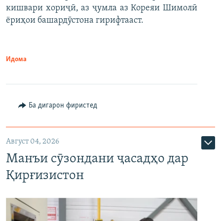
кишвари хориҷӣ, аз ҷумла аз Кореяи Шимолӣ
ёриҳои башардӯстона гирифтааст.
Идома
Ба дигарон фиристед
Август 04, 2026
Манъи сӯзондани ҷасадҳо дар
Қирғизистон