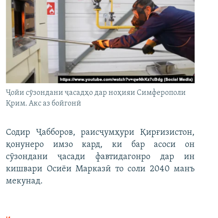
Ҷойи сӯзондани ҷасадҳо дар ноҳияи Симферополи
Қрим. Акс аз бойгонӣ
Содир Ҷабборов, раисҷумҳури Қирғизистон,
қонунеро имзо кард, ки бар асоси он
сӯзондани ҷасади фавтидагонро дар ин
кишвари Осиёи Марказӣ то соли 2040 манъ
мекунад.