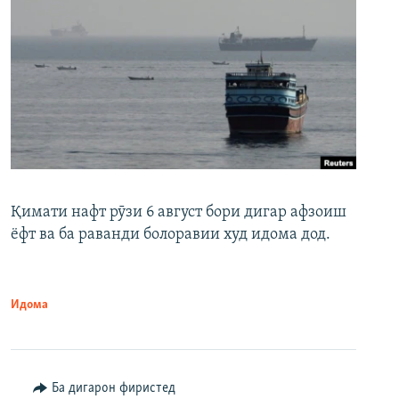
Қимати нафт рӯзи 6 август бори дигар афзоиш
ёфт ва ба раванди болоравии худ идома дод.
Идома
Ба дигарон фиристед