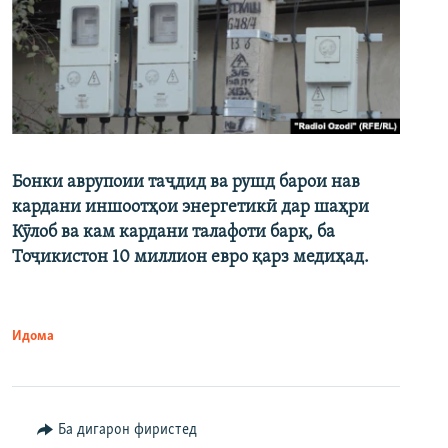
Бонки аврупоии таҷдид ва рушд барои нав
кардани иншоотҳои энергетикӣ дар шаҳри
Кӯлоб ва кам кардани талафоти барқ, ба
Тоҷикистон 10 миллион евро қарз медиҳад.
Идома
Ба дигарон фиристед