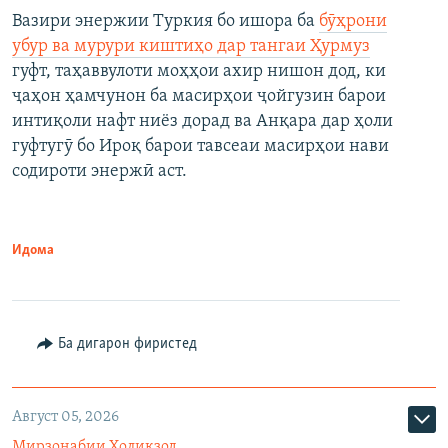
Вазири энержии Туркия бо ишора ба
бӯҳрони
убур ва мурури киштиҳо дар тангаи Ҳурмуз
гуфт, таҳаввулоти моҳҳои ахир нишон дод, ки
ҷаҳон ҳамчунон ба масирҳои ҷойгузин барои
интиқоли нафт ниёз дорад ва Анқара дар ҳоли
гуфтугӯ бо Ироқ барои тавсеаи масирҳои нави
содироти энержӣ аст.
Идома
Ба дигарон фиристед
Август 05, 2026
Мирзонабии Холиқзод