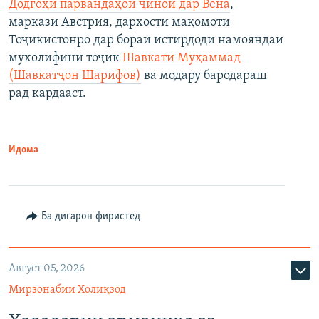
Додгоҳи парвандаҳои ҷиноӣ дар Вена
,
маркази Австрия, дархости мақомоти
Тоҷикистонро дар бораи истирдоди намояндаи
мухолифини тоҷик
Шавкати Муҳаммад
(Шавкатҷон Шарифов)
ва модару бародараш
рад кардааст.
Идома
Ба дигарон фиристед
Август 05, 2026
Мирзонабии Холиқзод