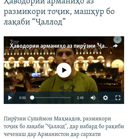
Ҳаводории арманиҳо аз
размикори тоҷик, машҳур бо
лақаби “Ҷаллод”
Ҳаводории арманиҳо аз пирӯзии "Ҷаллод"-и тоҷик
Феълан кор намекунад
Auto
0:00
2:49
240p
Пирӯзии Сулаймон Маҳмадов, размикори
360p
тоҷик бо лақаби "Ҷаллод", дар набард бо рақиби
480p
Auto
240p
360p
480p
чеченаш дар Арманистон дар сархати