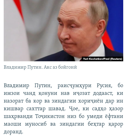
Владимир Путин. Акс аз бойгонӣ
Владимир Путин, раисҷумҳури Русия, бо
имзои чанд қонуни нав иҷозат додааст, ки
назорат ба кор ва зиндагии хориҷиён дар ин
кишвар сахттар шавад. Ҷое, ки садҳо ҳазор
шаҳрванди Тоҷикистон низ бо умеди ёфтани
маоши муносиб ва зиндагии беҳтар қарор
доранд.