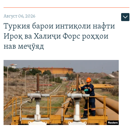
Август 06, 2026
Туркия барои интиқоли нафти
Ироқ ва Халиҷи Форс роҳҳои
нав меҷӯяд