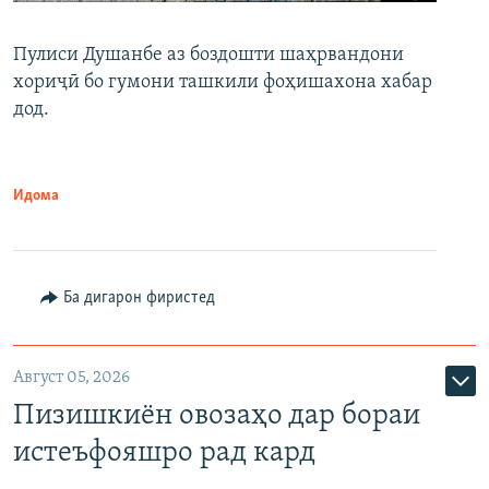
Пулиси Душанбе аз боздошти шаҳрвандони
хориҷӣ бо гумони ташкили фоҳишахона хабар
дод.
Идома
Ба дигарон фиристед
Август 05, 2026
Пизишкиён овозаҳо дар бораи
истеъфояшро рад кард