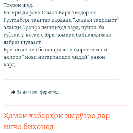
Теҳрон шуд.
ГУЗОРИШҲОИ РАДИОӢ
Русский
Вазири дифоъи Олмон Карл-Теодор зю
Гуттенберг тангтар кардани “ҳалқаи таҳримот”
ПАЙГИРӢ КУНЕД
алайҳи Эронро пешниҳод кард, чунки, ба
гуфтаи ӯ, косаи сабри ҷомиаи байналмилалӣ
лабрез шудааст.
Бритониё низ бо нашри як изҳорот эълони
ахирро “мояи нигарониҳои ҷиддӣ” унвон
кард.
Ҳамаи сомонаҳои RFE/RL
Ба дигарон фиристед
Ҳамаи хабарҳои имрӯзро дар
инҷо бихонед