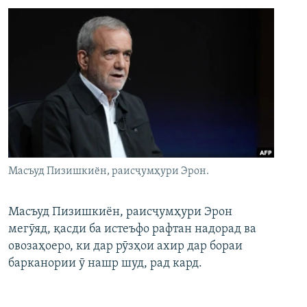
Масъуд Пизишкиён, раисҷумҳури Эрон.
Масъуд Пизишкиён, раисҷумҳури Эрон
мегӯяд, қасди ба истеъфо рафтан надорад ва
овозаҳоеро, ки дар рӯзҳои ахир дар бораи
барканории ӯ нашр шуд, рад кард.