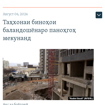
Август 06, 2026
Таҳхонаи биноҳои
баландошёнаро паноҳгоҳ
мекунанд
Акс аз бойгонӣ