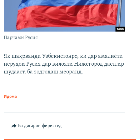
Парчами Русия
Як шаҳрванди Узбекистонро, ки дар амалиёти
нерӯҳои Русия дар вилояти Нижегород дастгир
шудааст, ба зодгоҳаш меоранд.
Идома
Ба дигарон фиристед