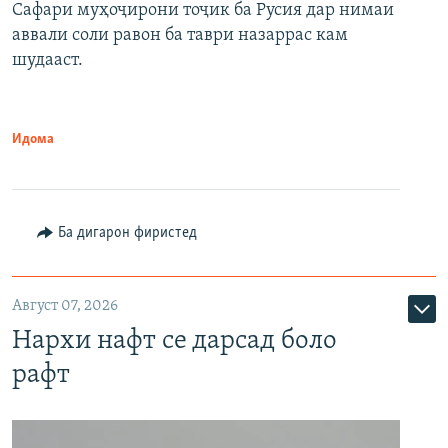
Сафари муҳоҷирони тоҷик ба Русия дар нимаи
аввали соли равон ба таври назаррас кам
шудааст.
Идома
Ба дигарон фиристед
Август 07, 2026
Нархи нафт се дарсад боло
рафт