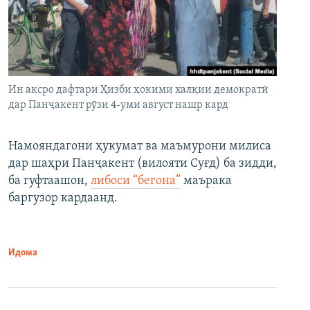
Ин аксро дафтари Ҳизби ҳокими халқии демократӣ
дар Панҷакент рӯзи 4-уми август нашр кард
Намояндагони ҳукумат ва маъмурони милиса
дар шаҳри Панҷакент (вилояти Суғд) ба зидди,
ба гуфтаашон,
либоси “бегона”
маърака
баргузор кардаанд.
Идома