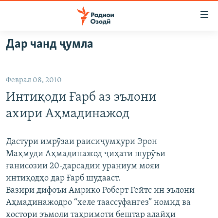
Пайвандҳои
дастрасӣ
Ҷаҳиш
Дар чанд ҷумла
ба
ГӮШАҲО
мояи
ГАПИ ОЗОД
СИЁСАТ
аслӣ
Феврал 08, 2010
РӮЗГОРИ МУҲОҶИР
Ҷаҳиш
ИҚТИСОД
Интиқоди Ғарб аз эълони
ба
САЛОМ, ХОҲАР
ҶОМЕА
феҳристи
ахири Аҳмадинажод
ТАҲҚИҚОТ
ҚАЗИЯИ "КРОКУС"
аслӣ
Ҷаҳиш
ҶАНГ ДАР УКРАИНА
ОСИЁИ МАРКАЗӢ
Дастури имрӯзаи раисиҷумҳури Эрон
ба
Маҳмуди Аҳмадинажод ҷиҳати шурӯъи
НАЗАРИ МАРДУМ
ФАРҲАНГ
ҷустор
ғанисозии 20-дарсадии ураниум мояи
ЧАНДРАСОНАӢ
МЕҲМОНИ ОЗОДӢ
БЛОГИСТОН
интиқодҳо дар Ғарб шудааст.
Вазири дифоъи Амрико Роберт Гейтс ин эълони
РӮЙХАТҲО
ВАРЗИШ
ОЗОДӢ ОНЛАЙН
ВИДЕО
Аҳмадинажодро “хеле таассуфангез” номид ва
КИТОБҲОИ ОЗОДӢ
НИГОРИСТОН
хостори эъмоли таҳримоти бештар алайҳи