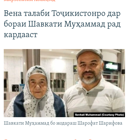
Вена талаби Тоҷикистонро дар
бораи Шавкати Муҳаммад рад
кардааст
Шавкати Муҳаммад бо модараш Шарофат Шарифова