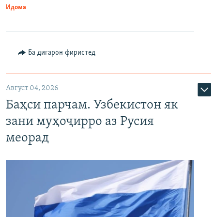
Идома
Ба дигарон фиристед
Август 04, 2026
Баҳси парчам. Узбекистон як
зани муҳоҷирро аз Русия
меорад