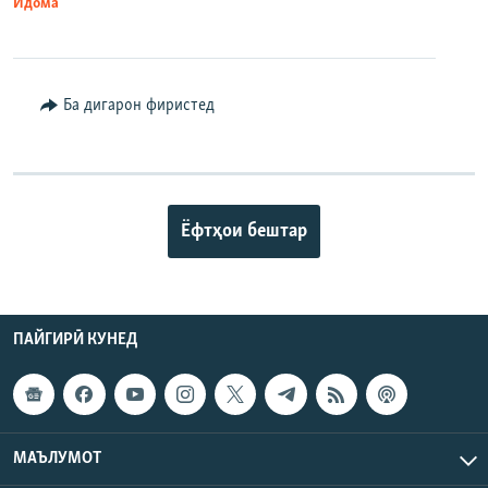
Идома
Ба дигарон фиристед
Ёфтҳои бештар
ПАЙГИРӢ КУНЕД
МАЪЛУМОТ