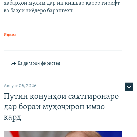
720p
хабарҳои муҳим дар ин кишвар қарор гирифт
720p
1080p
ва баҳси зиёдеро барангехт.
1080p
Идома
Ба дигарон фиристед
Август 05, 2026
Путин қонунҳои сахтгиронаро
дар бораи муҳоҷирон имзо
кард