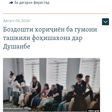
Ба дигарон фиристед
Август 05, 2026
Боздошти хориҷиён ба гумони
ташкили фоҳишахона дар
Душанбе