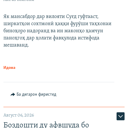
Як мансабдор дар вилояти Суғд гуфтааст,
ширкатҳои сохтмонӣ ҳаққи фурӯши таҳхонаи
биноҳоро надоранд ва ин маконҳо ҳамчун
паноҳгоҳ дар ҳолати фавқулода истифода
мешаванд.
Идома
Ба дигарон фиристед
Август 06, 2026
Боздошти ду афвшуда бо