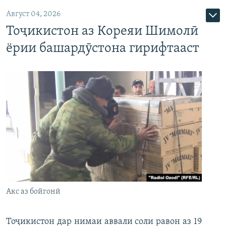
Август 04, 2026
Тоҷикистон аз Кореяи Шимолӣ
ёрии башардӯстона гирифтааст
Акс аз бойгонӣ
Тоҷикистон дар нимаи аввали соли равон аз 19