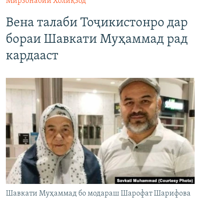
Мирзонабии Холиқзод
Вена талаби Тоҷикистонро дар
бораи Шавкати Муҳаммад рад
кардааст
Шавкати Муҳаммад бо модараш Шарофат Шарифова