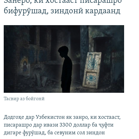
Занеро, ки хостааст писарашро
бифурӯшад, зиндонӣ кардаанд
Тасвир аз бойгонӣ
Додгоҳе дар Узбекистон як занро, ки хостааст,
писарашро дар ивази 3300 доллар ба ҷуфти
дигаре фурӯшад, ба севуним сол зиндон