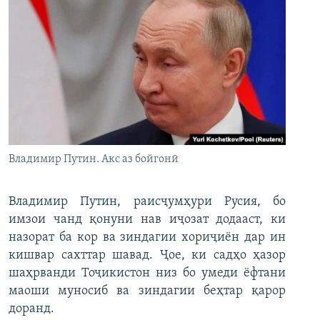
Владимир Путин. Акс аз бойгонӣ
Владимир Путин, раисҷумҳури Русия, бо
имзои чанд қонуни нав иҷозат додааст, ки
назорат ба кор ва зиндагии хориҷиён дар ин
кишвар сахттар шавад. Ҷое, ки садҳо ҳазор
шаҳрванди Тоҷикистон низ бо умеди ёфтани
маоши муносиб ва зиндагии беҳтар қарор
доранд.