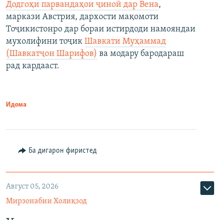
Додгоҳи парвандаҳои ҷиноӣ дар Вена
,
маркази Австрия, дархости мақомоти
Тоҷикистонро дар бораи истирдоди намояндаи
мухолифини тоҷик
Шавкати Муҳаммад
(Шавкатҷон Шарифов)
ва модару бародараш
рад кардааст.
Идома
Ба дигарон фиристед
Август 05, 2026
Мирзонабии Холиқзод