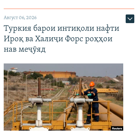
Август 06, 2026
Туркия барои интиқоли нафти
Ироқ ва Халиҷи Форс роҳҳои
нав меҷӯяд