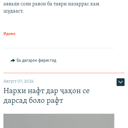
аввали соли равон ба таври назаррас кам
шудааст.
Идома
Ба дигарон фиристед
Август 07, 2026
Нархи нафт дар ҷаҳон се
дарсад боло рафт