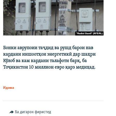
Бонки аврупоии таҷдид ва рушд барои нав
кардани иншоотҳои энергетикӣ дар шаҳри
Кӯлоб ва кам кардани талафоти барқ, ба
Тоҷикистон 10 миллион евро қарз медиҳад.
Идома
Ба дигарон фиристед