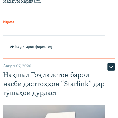
маҳкум кардааст.
Идома
Ба дигарон фиристед
Август 07, 2026
Нақшаи Тоҷикистон барои
насби дастгоҳҳои “Starlink” дар
гӯшаҳои дурдаст