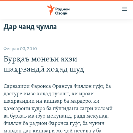
Пайвандҳои
дастрасӣ
Ҷаҳиш
Дар чанд ҷумла
ба
ГӮШАҲО
мояи
ГАПИ ОЗОД
СИЁСАТ
аслӣ
Феврал 03, 2010
РӮЗГОРИ МУҲОҶИР
Ҷаҳиш
ИҚТИСОД
Бурқаъ монеъи ахзи
ба
САЛОМ, ХОҲАР
ҶОМЕА
феҳристи
шаҳрвандӣ хоҳад шуд
ТАҲҚИҚОТ
ҚАЗИЯИ "КРОКУС"
аслӣ
Ҷаҳиш
ҶАНГ ДАР УКРАИНА
ОСИЁИ МАРКАЗӢ
Сарвазири Фаронса Франсуа Филлон гуфт, ба
ба
дастуре имзо хоҳад гузошт, ки ироаи
НАЗАРИ МАРДУМ
ФАРҲАНГ
ҷустор
шаҳрвандии ин кишвар ба мардеро, ки
ЧАНДРАСОНАӢ
МЕҲМОНИ ОЗОДӢ
БЛОГИСТОН
ҳамсарони худро ба пӯшидани сатри исломӣ
ва бурқаъ маҷбур мекунанд, радд мекунад.
РӮЙХАТҲО
ВАРЗИШ
ОЗОДӢ ОНЛАЙН
ВИДЕО
Филлон ба радиои Фаронса гуфт, ба чунин
КИТОБҲОИ ОЗОДӢ
НИГОРИСТОН
мардон дар кишвари мо ҷой нест ва ӯ ба