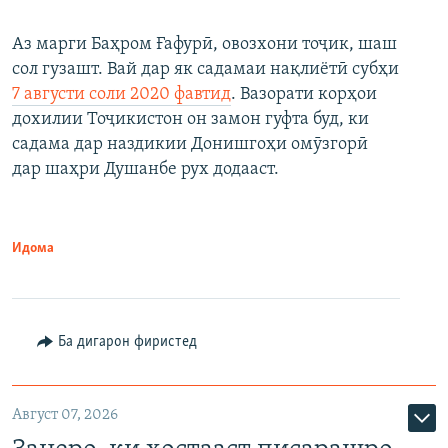
Аз марги Баҳром Ғафурӣ, овозхони тоҷик, шаш
сол гузашт. Вай дар як садамаи нақлиётӣ субҳи
7 августи соли 2020 фавтид
. Вазорати корҳои
дохилии Тоҷикистон он замон гуфта буд, ки
садама дар наздикии Донишгоҳи омӯзгорӣ
дар шаҳри Душанбе рух додааст.
Идома
Ба дигарон фиристед
Август 07, 2026