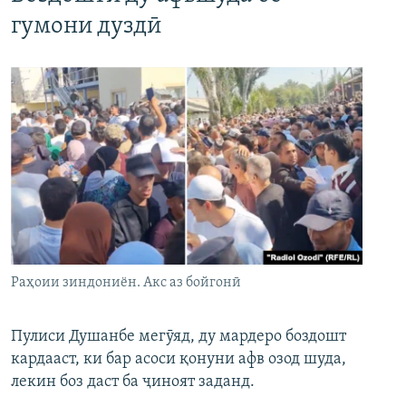
гумони дуздӣ
Раҳоии зиндониён. Акс аз бойгонӣ
Пулиси Душанбе мегӯяд, ду мардеро боздошт
кардааст, ки бар асоси қонуни афв озод шуда,
лекин боз даст ба ҷиноят заданд.