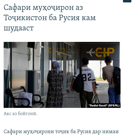
Сафари муҳоҷирон аз
Тоҷикистон ба Русия кам
шудааст
Акс аз бойгонӣ.
Сафари муҳоҷирони тоҷик ба Русия дар нимаи