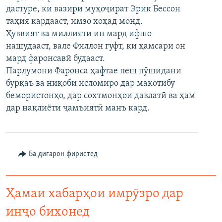
дастуре, ки вазири муҳоҷират Эрик Бессон
ГУЗОРИШҲОИ РАДИОӢ
Русский
таҳия кардааст, имзо хоҳад монд.
Ҳуввият ва миллияти ин мард ифшо
ПАЙГИРӢ КУНЕД
нашудааст, вале Филлон гуфт, ки ҳамсари он
мард фаронсавӣ будааст.
Парлумони Фаронса ҳафтае пеш пӯшидани
бурқаъ ва ниқоби исломиро дар макотибу
бемористонҳо, дар сохтмонҳои давлатӣ ва ҳам
дар нақлиёти ҷамъиятӣ манъ кард.
Ҳамаи сомонаҳои RFE/RL
Ба дигарон фиристед
Ҳамаи хабарҳои имрӯзро дар
инҷо бихонед