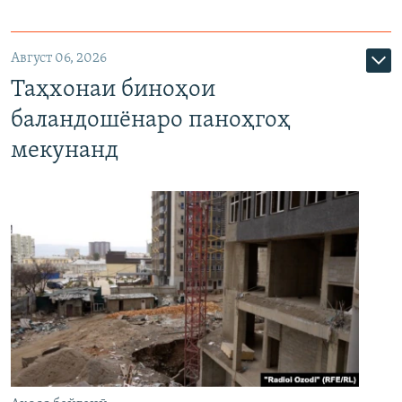
Август 06, 2026
Таҳхонаи биноҳои
баландошёнаро паноҳгоҳ
мекунанд