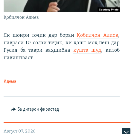
Қобилҷон Алиев
Як шоири тоҷик дар бораи
Қобилҷон Алиев
,
навраси 10-солаи тоҷик, ки ҳашт моҳ пеш дар
Русия ба таври ваҳшиёна
кушта шуд
, китоб
навиштааст.
Идома
Ба дигарон фиристед
Август 07, 2026