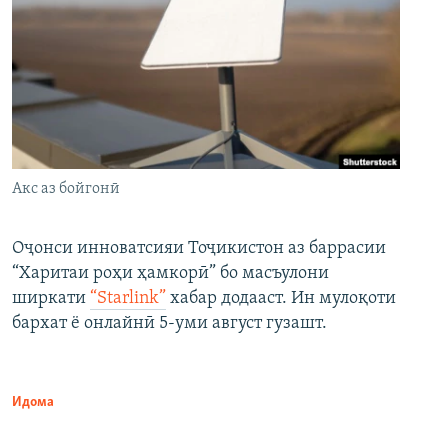
Акс аз бойгонӣ
Оҷонси инноватсияи Тоҷикистон аз баррасии
“Харитаи роҳи ҳамкорӣ” бо масъулони
ширкати
“Starlink”
хабар додааст. Ин мулоқоти
бархат ё онлайнӣ 5-уми август гузашт.
Идома