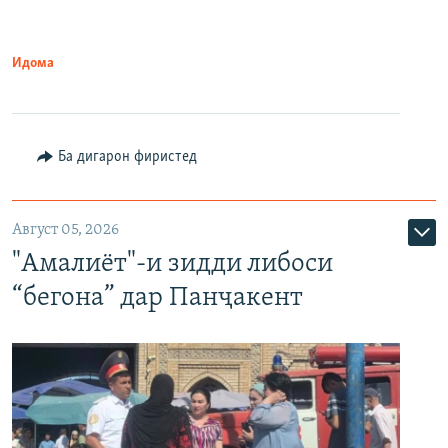
Идома
Ба дигарон фиристед
Август 05, 2026
"Амалиёт"-и зидди либоси
“бегона” дар Панҷакент