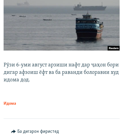
Рӯзи 6-уми август арзиши нафт дар ҷаҳон бори
дигар афзоиш ёфт ва ба раванди болоравии худ
идома дод.
Идома
Ба дигарон фиристед