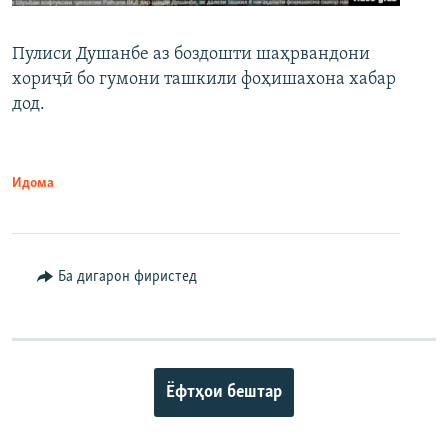
Пулиси Душанбе аз боздошти шаҳрвандони
хориҷӣ бо гумони ташкили фоҳишахона хабар
дод.
Идома
Ба дигарон фиристед
Ёфтҳои бештар