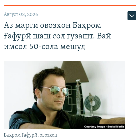
Август 08, 2026
Аз марги овозхон Баҳром
Ғафурӣ шаш сол гузашт. Вай
имсол 50-сола мешуд
Баҳром Ғафурӣ, овозхон