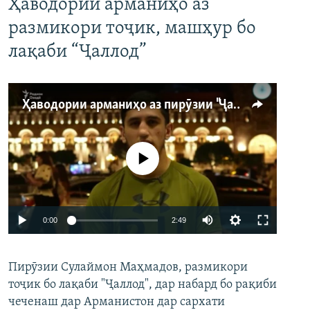
Ҳаводории арманиҳо аз
размикори тоҷик, машҳур бо
лақаби “Ҷаллод”
Ҳаводории арманиҳо аз пирӯзии "Ҷаллод"-и тоҷик
Феълан кор намекунад
Auto
0:00
2:49
240p
Пирӯзии Сулаймон Маҳмадов, размикори
360p
тоҷик бо лақаби "Ҷаллод", дар набард бо рақиби
480p
Auto
240p
360p
480p
чеченаш дар Арманистон дар сархати