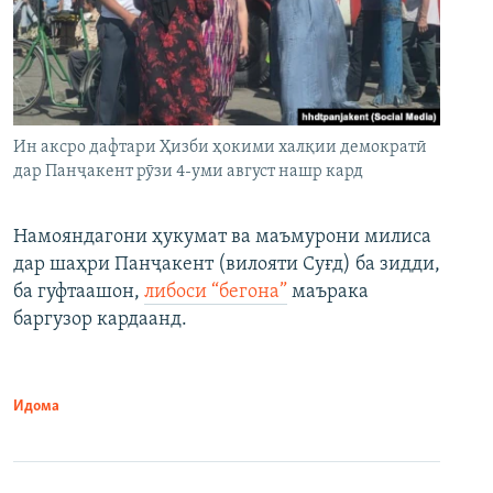
Ин аксро дафтари Ҳизби ҳокими халқии демократӣ
дар Панҷакент рӯзи 4-уми август нашр кард
Намояндагони ҳукумат ва маъмурони милиса
дар шаҳри Панҷакент (вилояти Суғд) ба зидди,
ба гуфтаашон,
либоси “бегона”
маърака
баргузор кардаанд.
Идома