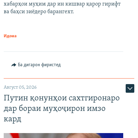
720p
хабарҳои муҳим дар ин кишвар қарор гирифт
720p
1080p
ва баҳси зиёдеро барангехт.
1080p
Идома
Ба дигарон фиристед
Август 05, 2026
Путин қонунҳои сахтгиронаро
дар бораи муҳоҷирон имзо
кард