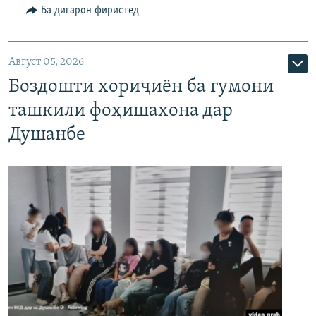
Ба дигарон фиристед
Август 05, 2026
Боздошти хориҷиён ба гумони
ташкили фоҳишахона дар
Душанбе