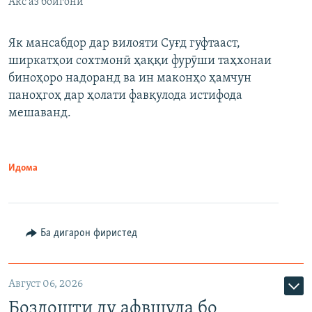
Акс аз бойгонӣ
Як мансабдор дар вилояти Суғд гуфтааст,
ширкатҳои сохтмонӣ ҳаққи фурӯши таҳхонаи
биноҳоро надоранд ва ин маконҳо ҳамчун
паноҳгоҳ дар ҳолати фавқулода истифода
мешаванд.
Идома
Ба дигарон фиристед
Август 06, 2026
Боздошти ду афвшуда бо