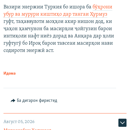
Вазири энержии Туркия бо ишора ба
бӯҳрони
убур ва мурури киштиҳо дар тангаи Ҳурмуз
гуфт, таҳаввулоти моҳҳои ахир нишон дод, ки
ҷаҳон ҳамчунон ба масирҳои ҷойгузин барои
интиқоли нафт ниёз дорад ва Анқара дар ҳоли
гуфтугӯ бо Ироқ барои тавсеаи масирҳои нави
содироти энержӣ аст.
Идома
Ба дигарон фиристед
Август 05, 2026