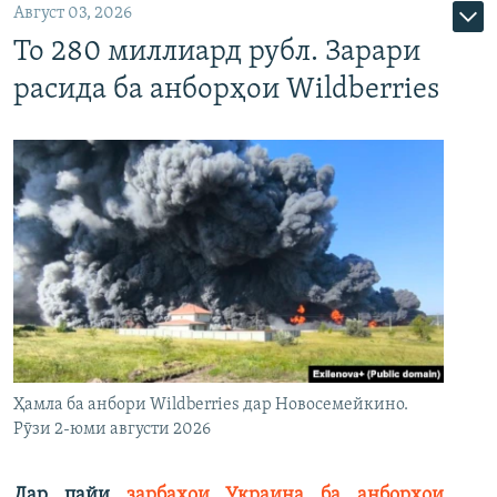
Август 03, 2026
То 280 миллиард рубл. Зарари
расида ба анборҳои Wildberries
Ҳамла ба анбори Wildberries дар Новосемейкино.
Рӯзи 2-юми августи 2026
Дар пайи
зарбаҳои Украина ба анборҳои