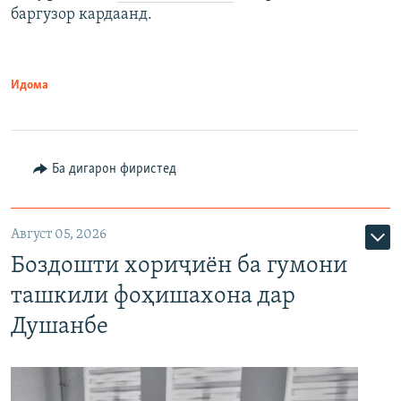
баргузор кардаанд.
Идома
Ба дигарон фиристед
Август 05, 2026
Боздошти хориҷиён ба гумони
ташкили фоҳишахона дар
Душанбе