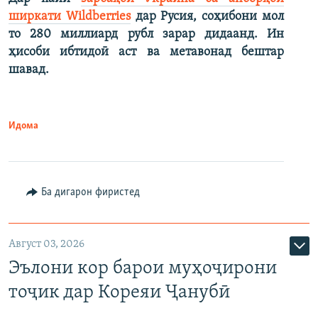
ширкати Wildberries
дар Русия, соҳибони мол
то 280 миллиард рубл зарар дидаанд. Ин
ҳисоби ибтидоӣ аст ва метавонад бештар
шавад.
Идома
Ба дигарон фиристед
Август 03, 2026
Эълони кор барои муҳоҷирони
тоҷик дар Кореяи Ҷанубӣ