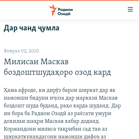
Пайвандҳои
дастрасӣ
Ҷаҳиш
Дар чанд ҷумла
ба
ГӮШАҲО
мояи
ГАПИ ОЗОД
СИЁСАТ
аслӣ
Феврал 02, 2010
РӮЗГОРИ МУҲОҶИР
Ҷаҳиш
ИҚТИСОД
Милисаи Маскав
ба
САЛОМ, ХОҲАР
ҶОМЕА
феҳристи
боздоштшудаҳоро озод кард
ТАҲҚИҚОТ
ҚАЗИЯИ "КРОКУС"
аслӣ
Ҷаҳиш
ҶАНГ ДАР УКРАИНА
ОСИЁИ МАРКАЗӢ
Ҳама афроде, ки дирӯз барои ширкат дар як
ба
намоиши бидуни иҷоза дар маркази Маскав
НАЗАРИ МАРДУМ
ФАРҲАНГ
ҷустор
боздошт шуда буданд, раҳо карда шуданд. Дар
ЧАНДРАСОНАӢ
МЕҲМОНИ ОЗОДӢ
БЛОГИСТОН
ин бора ба Радиои Озодӣ аз раёсати умури
дохилаи шаҳри Маскав хабар доданд.
РӮЙХАТҲО
ВАРЗИШ
ОЗОДӢ ОНЛАЙН
ВИДЕО
Кормандони милиса тақрибан сад тан аз
КИТОБҲОИ ОЗОДӢ
НИГОРИСТОН
ширкаткунандагони намоиши дифоъ аз