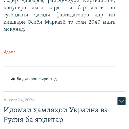
Содир Ҷабборов, раисҷумҳури Қирғизистон,
қонунеро имзо кард, ки бар асоси он
сӯзондани ҷасади фавтидагонро дар ин
кишвари Осиёи Марказӣ то соли 2040 манъ
мекунад.
Идома
Ба дигарон фиристед
Август 04, 2026
Идомаи ҳамлаҳои Украина ва
Русия ба якдигар