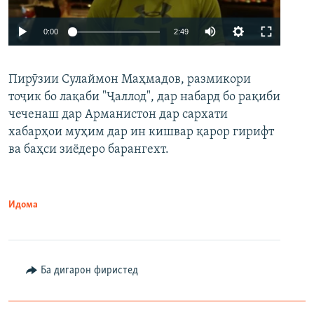
Auto
0:00
2:49
240p
Пирӯзии Сулаймон Маҳмадов, размикори
360p
тоҷик бо лақаби "Ҷаллод", дар набард бо рақиби
480p
Auto
240p
360p
480p
чеченаш дар Арманистон дар сархати
720p
хабарҳои муҳим дар ин кишвар қарор гирифт
720p
1080p
ва баҳси зиёдеро барангехт.
1080p
Идома
Ба дигарон фиристед