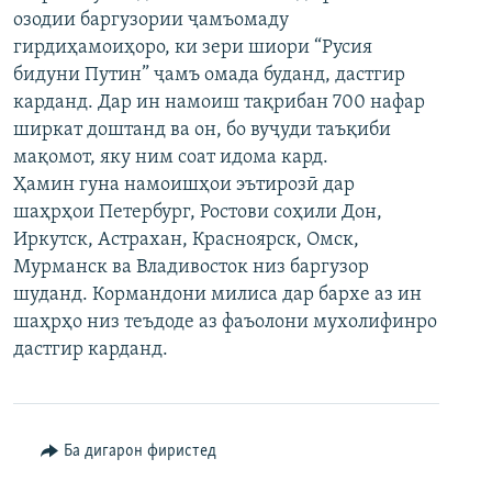
озодии баргузории ҷамъомаду
ГУЗОРИШҲОИ РАДИОӢ
Русский
гирдиҳамоиҳоро, ки зери шиори “Русия
бидуни Путин” ҷамъ омада буданд, дастгир
ПАЙГИРӢ КУНЕД
карданд. Дар ин намоиш тақрибан 700 нафар
ширкат доштанд ва он, бо вуҷуди таъқиби
мақомот, яку ним соат идома кард.
Ҳамин гуна намоишҳои эътирозӣ дар
шаҳрҳои Петербург, Ростови соҳили Дон,
Иркутск, Астрахан, Красноярск, Омск,
Ҳамаи сомонаҳои RFE/RL
Мурманск ва Владивосток низ баргузор
шуданд. Кормандони милиса дар бархе аз ин
шаҳрҳо низ теъдоде аз фаъолони мухолифинро
дастгир карданд.
Ба дигарон фиристед