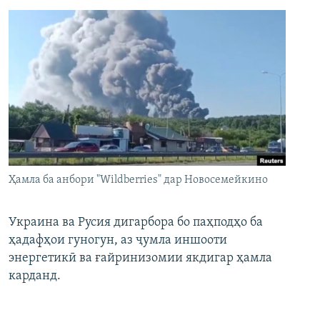
Ҳамла ба анбори "Wildberries" дар Новосемейкино
Украина ва Русия дигарбора бо паҳподҳо ба
ҳадафҳои гуногун, аз ҷумла иншооти
энергетикӣ ва ғайринизомии якдигар ҳамла
карданд.