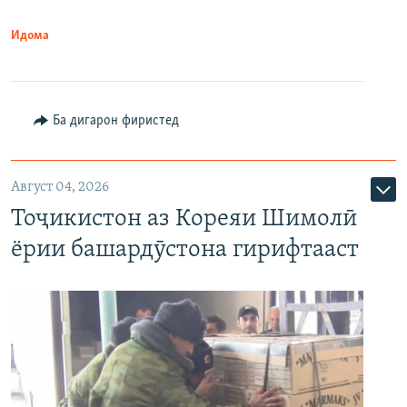
Идома
Ба дигарон фиристед
Август 04, 2026
Тоҷикистон аз Кореяи Шимолӣ
ёрии башардӯстона гирифтааст