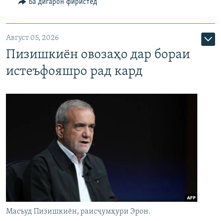
Ба дигарон фиристед
Август 05, 2026
Пизишкиён овозаҳо дар бораи
истеъфояшро рад кард
Масъуд Пизишкиён, раисҷумҳури Эрон.