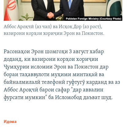
Аббос Ароқчӣ (аз чап) ва Исҳоқ Дор (аз рост),
вазирони корҳои хориҷии Эрон ва Покистон.
Расонаҳои Эрон шомгоҳи 3 август хабар
доданд, ки вазирони корҳои хориҷии
Ҷумҳурии исломии Эрон ва Покистон дар
бораи таҳаввулоти муҳими минтақаӣ ва
байналмилалӣ телефонӣ гуфтугӯ карданд ва аз
Аббос Ароқчӣ барои сафар "дар аввалин
фурсати мумкин" ба Исломобод даъват шуд.
Идома