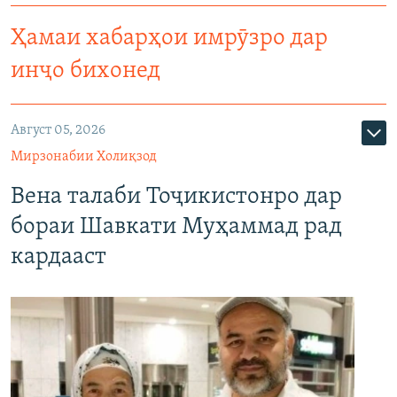
Ҳамаи хабарҳои имрӯзро дар
инҷо бихонед
Август 05, 2026
Мирзонабии Холиқзод
Вена талаби Тоҷикистонро дар
бораи Шавкати Муҳаммад рад
кардааст