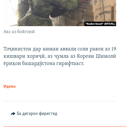
Акс аз бойгонӣ
Тоҷикистон дар нимаи аввали соли равон аз 19
кишвари хориҷӣ, аз ҷумла аз Кореяи Шимолӣ
ёриҳои башардӯстона гирифтааст.
Идома
Ба дигарон фиристед