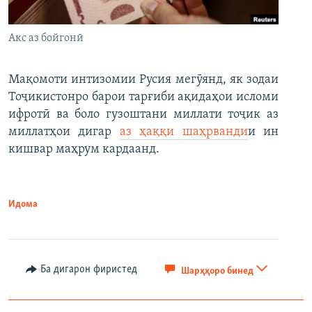
Акс аз бойгонӣ
Мақомоти интизомии Русия мегӯянд, як зодаи
Тоҷикистонро барои тарғиби ақидаҳои исломи
ифротӣ ва боло гузоштани миллати тоҷик аз
миллатҳои дигар
аз ҳаққи шаҳрванди
и ин
кишвар маҳрум кардаанд.
Идома
Ба дигарон фиристед
Шарҳҳоро бинед