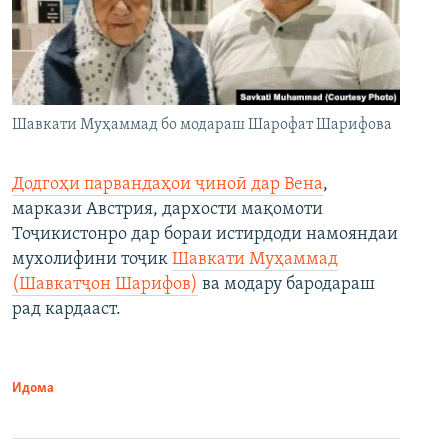
Шавкати Муҳаммад бо модараш Шарофат Шарифова
Додгоҳи парвандаҳои ҷиноӣ дар Вена
,
маркази Австрия, дархости мақомоти
Тоҷикистонро дар бораи истирдоди намояндаи
мухолифини тоҷик
Шавкати Муҳаммад
(Шавкатҷон Шарифов)
ва модару бародараш
рад кардааст.
Идома