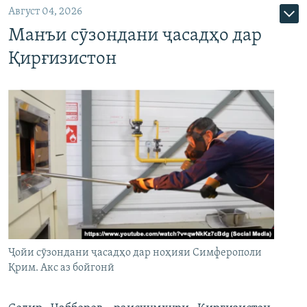
Август 04, 2026
Манъи сӯзондани ҷасадҳо дар
Қирғизистон
Ҷойи сӯзондани ҷасадҳо дар ноҳияи Симферополи
Қрим. Акс аз бойгонӣ