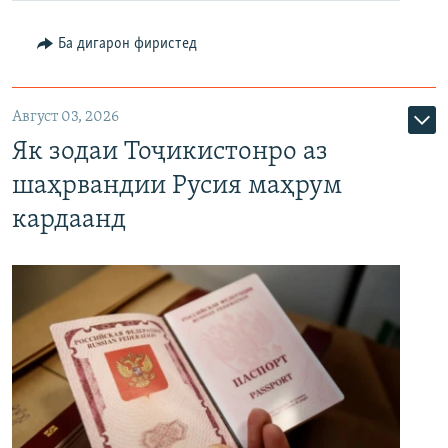
Ба дигарон фиристед
Август 03, 2026
Як зодаи Тоҷикистонро аз
шаҳрвандии Русия маҳрум
кардаанд