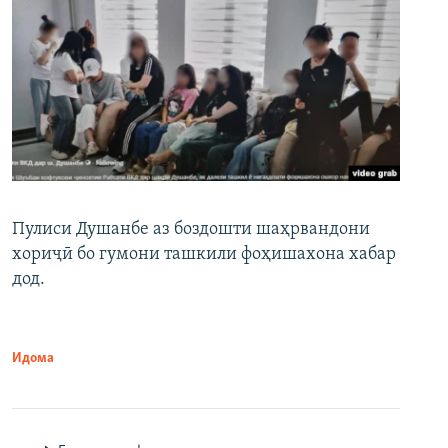
Пулиси Душанбе аз боздошти шаҳрвандони
хориҷӣ бо гумони ташкили фоҳишахона хабар
дод.
Идома