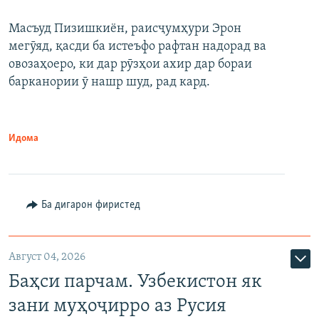
Масъуд Пизишкиён, раисҷумҳури Эрон
мегӯяд, қасди ба истеъфо рафтан надорад ва
овозаҳоеро, ки дар рӯзҳои ахир дар бораи
барканории ӯ нашр шуд, рад кард.
Идома
Ба дигарон фиристед
Август 04, 2026
Баҳси парчам. Узбекистон як
зани муҳоҷирро аз Русия