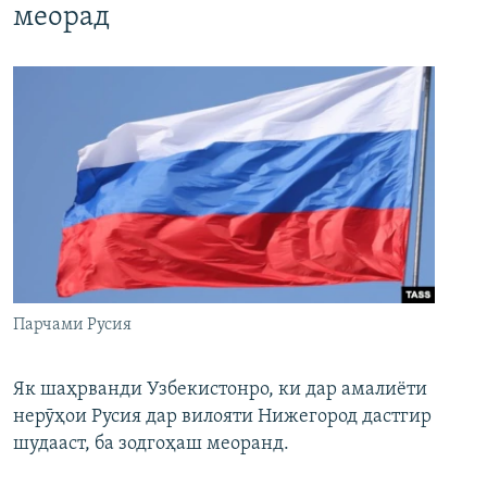
меорад
Парчами Русия
Як шаҳрванди Узбекистонро, ки дар амалиёти
нерӯҳои Русия дар вилояти Нижегород дастгир
шудааст, ба зодгоҳаш меоранд.