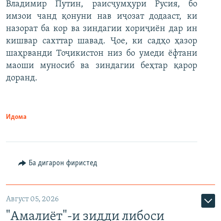
Владимир Путин, раисҷумҳури Русия, бо
имзои чанд қонуни нав иҷозат додааст, ки
назорат ба кор ва зиндагии хориҷиён дар ин
кишвар сахттар шавад. Ҷое, ки садҳо ҳазор
шаҳрванди Тоҷикистон низ бо умеди ёфтани
маоши муносиб ва зиндагии беҳтар қарор
доранд.
Идома
Ба дигарон фиристед
Август 05, 2026
"Амалиёт"-и зидди либоси