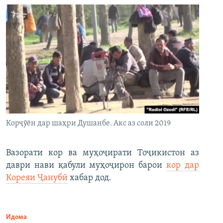
Корҷӯён дар шаҳри Душанбе. Акс аз соли 2019
Вазорати кор ва муҳоҷирати Тоҷикистон аз
даври нави қабули муҳоҷирон барои
кор дар
Кореяи Ҷанубӣ
хабар дод.
Идома