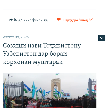
Ба дигарон фиристед
Шарҳҳоро бинед
Август 03, 2026
Созиши нави Тоҷикистону
Узбекистон дар бораи
корхонаи муштарак