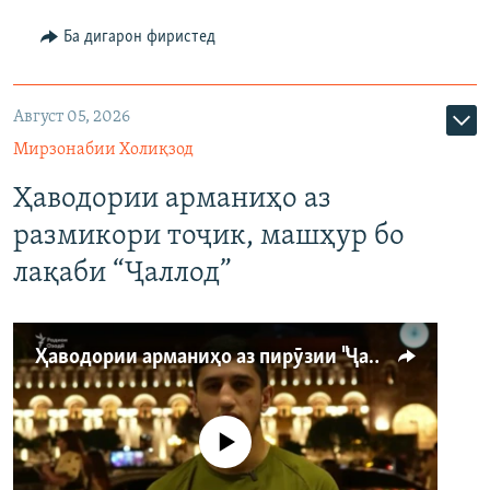
Ба дигарон фиристед
Август 05, 2026
Мирзонабии Холиқзод
Ҳаводории арманиҳо аз
размикори тоҷик, машҳур бо
лақаби “Ҷаллод”
Ҳаводории арманиҳо аз пирӯзии "Ҷаллод"-и тоҷик
Феълан кор намекунад