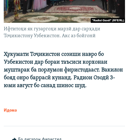
Ифтитоҳи як гузаргоҳи марзӣ дар сарҳади
Тоҷикистону Узбекистон. Акс аз бойгонӣ
Ҳукумати Тоҷикистон созиши навро бо
Узбекистон дар бораи таъсиси корхонаи
муштарак ба порлумон фиристодааст. Вакилон
бояд онро баррасӣ кунанд. Радиои Озодӣ 3-
юми август бо санад шинос шуд.
Идома
Ба дигарон фиристед