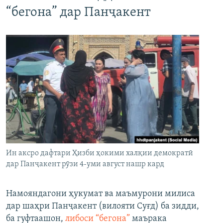
“бегона” дар Панҷакент
Ин аксро дафтари Ҳизби ҳокими халқии демократӣ
дар Панҷакент рӯзи 4-уми август нашр кард
Намояндагони ҳукумат ва маъмурони милиса
дар шаҳри Панҷакент (вилояти Суғд) ба зидди,
ба гуфтаашон,
либоси “бегона”
маърака