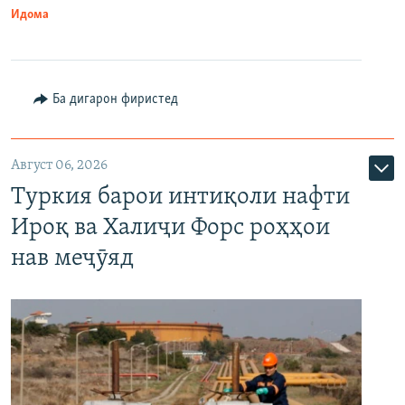
Идома
Ба дигарон фиристед
Август 06, 2026
Туркия барои интиқоли нафти
Ироқ ва Халиҷи Форс роҳҳои
нав меҷӯяд