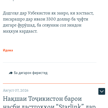
Додгоҳе дар Узбекистон як занро, ки хостааст,
писарашро дар ивази 3300 доллар ба ҷуфти
дигаре фурӯшад, ба севуним сол зиндон
маҳкум кардааст.
Идома
Ба дигарон фиристед
Август 07, 2026
Нақшаи Тоҷикистон барои
насби дастгоҳҳои “Starlink” дар