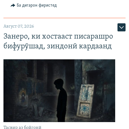
Ба дигарон фиристед
Август 07, 2026
Занеро, ки хостааст писарашро
бифурӯшад, зиндонӣ кардаанд
Тасвир аз бойгонӣ