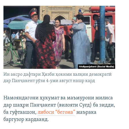
Ин аксро дафтари Ҳизби ҳокими халқии демократӣ
дар Панҷакент рӯзи 4-уми август нашр кард
Намояндагони ҳукумат ва маъмурони милиса
дар шаҳри Панҷакент (вилояти Суғд) ба зидди,
ба гуфтаашон,
либоси “бегона”
маърака
баргузор кардаанд.