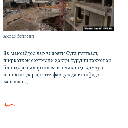
Акс аз бойгонӣ
Як мансабдор дар вилояти Суғд гуфтааст,
ширкатҳои сохтмонӣ ҳаққи фурӯши таҳхонаи
биноҳоро надоранд ва ин маконҳо ҳамчун
паноҳгоҳ дар ҳолати фавқулода истифода
мешаванд.
Идома