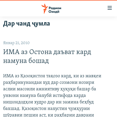
Пайвандҳои
дастрасӣ
Ҷаҳиш
Дар чанд ҷумла
ба
ГӮШАҲО
мояи
ГАПИ ОЗОД
СИЁСАТ
аслӣ
Январ 21, 2010
РӮЗГОРИ МУҲОҶИР
Ҷаҳиш
ИҚТИСОД
ИМА аз Остона даъват кард
ба
САЛОМ, ХОҲАР
ҶОМЕА
феҳристи
намуна бошад
ТАҲҚИҚОТ
ҚАЗИЯИ "КРОКУС"
аслӣ
Ҷаҳиш
ҶАНГ ДАР УКРАИНА
ОСИЁИ МАРКАЗӢ
ИМА аз Қазоқистон тақозо кард, ки аз мавқеи
ба
раҳбарикунандаи худ дар созмони нозири
НАЗАРИ МАРДУМ
ФАРҲАНГ
ҷустор
аслии масоили амниятиву ҳуқуқи башар ба
ЧАНДРАСОНАӢ
МЕҲМОНИ ОЗОДӢ
БЛОГИСТОН
унвони намуна бахубӣ истифода карда
нишондодҳои худро дар ин замина беҳбуд
РӮЙХАТҲО
ВАРЗИШ
ОЗОДӢ ОНЛАЙН
ВИДЕО
бахшад. Қазоқистон нахустин ҷумҳурии
КИТОБҲОИ ОЗОДӢ
НИГОРИСТОН
шӯравии пешин аст, ки раҳбарии давраии