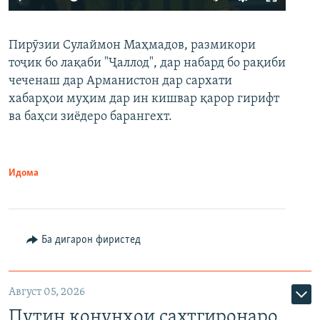
240p
Пирӯзии Сулаймон Маҳмадов, размикори
360p
тоҷик бо лақаби "Ҷаллод", дар набард бо рақиби
480p
Auto
240p
360p
480p
чеченаш дар Арманистон дар сархати
720p
хабарҳои муҳим дар ин кишвар қарор гирифт
720p
1080p
ва баҳси зиёдеро барангехт.
1080p
Идома
Ба дигарон фиристед
Август 05, 2026
Путин қонунҳои сахтгиронаро