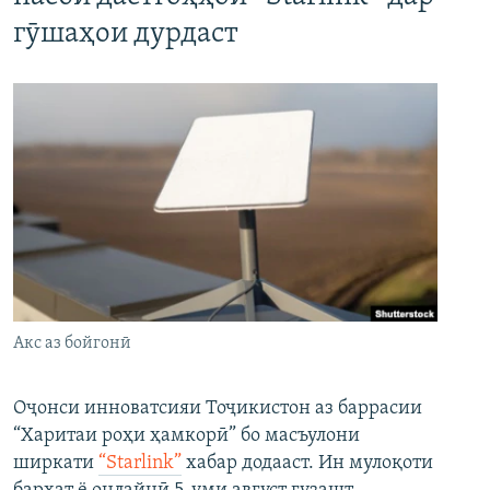
гӯшаҳои дурдаст
Акс аз бойгонӣ
Оҷонси инноватсияи Тоҷикистон аз баррасии
“Харитаи роҳи ҳамкорӣ” бо масъулони
ширкати
“Starlink”
хабар додааст. Ин мулоқоти