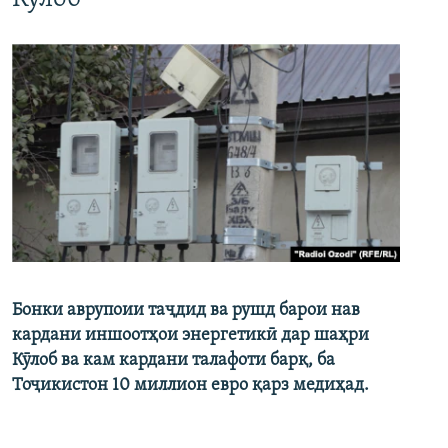
Бонки аврупоии таҷдид ва рушд барои нав
кардани иншоотҳои энергетикӣ дар шаҳри
Кӯлоб ва кам кардани талафоти барқ, ба
Тоҷикистон 10 миллион евро қарз медиҳад.