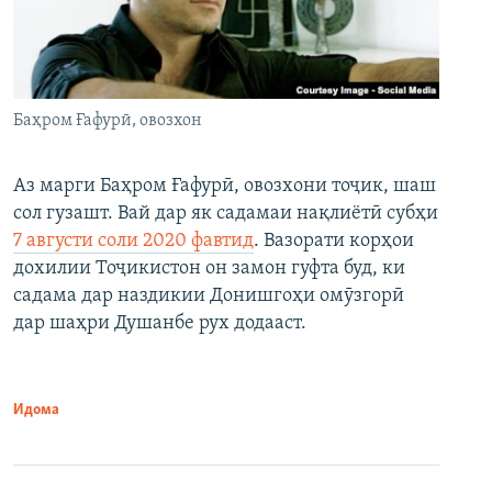
Баҳром Ғафурӣ, овозхон
Аз марги Баҳром Ғафурӣ, овозхони тоҷик, шаш
сол гузашт. Вай дар як садамаи нақлиётӣ субҳи
7 августи соли 2020 фавтид
. Вазорати корҳои
дохилии Тоҷикистон он замон гуфта буд, ки
садама дар наздикии Донишгоҳи омӯзгорӣ
дар шаҳри Душанбе рух додааст.
Идома