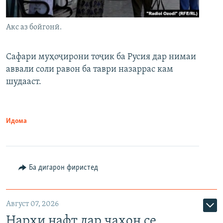
Акс аз бойгонӣ.
Сафари муҳоҷирони тоҷик ба Русия дар нимаи
аввали соли равон ба таври назаррас кам
шудааст.
Идома
Ба дигарон фиристед
Август 07, 2026
Нархи нафт дар ҷаҳон се