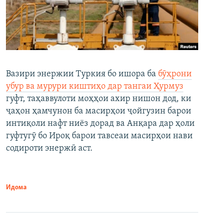
Вазири энержии Туркия бо ишора ба
бӯҳрони
убур ва мурури киштиҳо дар тангаи Ҳурмуз
гуфт, таҳаввулоти моҳҳои ахир нишон дод, ки
ҷаҳон ҳамчунон ба масирҳои ҷойгузин барои
интиқоли нафт ниёз дорад ва Анқара дар ҳоли
гуфтугӯ бо Ироқ барои тавсеаи масирҳои нави
содироти энержӣ аст.
Идома