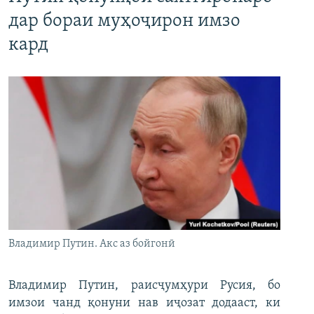
дар бораи муҳоҷирон имзо
кард
Владимир Путин. Акс аз бойгонӣ
Владимир Путин, раисҷумҳури Русия, бо
имзои чанд қонуни нав иҷозат додааст, ки