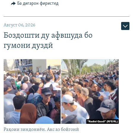
Ба дигарон фиристед
Август 06, 2026
Боздошти ду афвшуда бо
гумони дуздӣ
Раҳоии зиндониён. Акс аз бойгонӣ