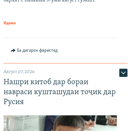
бархат ё онлайнӣ 5-уми август гузашт.
Идома
Ба дигарон фиристед
Август 07, 2026
Нашри китоб дар бораи
навраси кушташудаи тоҷик дар
Русия