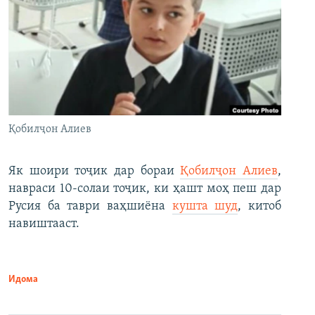
Қобилҷон Алиев
Як шоири тоҷик дар бораи
Қобилҷон Алиев
,
навраси 10-солаи тоҷик, ки ҳашт моҳ пеш дар
Русия ба таври ваҳшиёна
кушта шуд
, китоб
навиштааст.
Идома