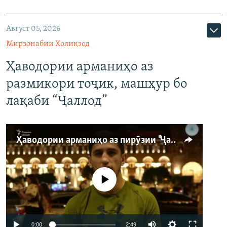
Август 05, 2026
Мирзонабии Холиқзод
Ҳаводории арманиҳо аз
размикори тоҷик, машҳур бо
лақаби “Ҷаллод”
Ҳаводории арманиҳо аз пирӯзии "Ҷаллод"-и тоҷик
Феълан кор намекунад
Auto
0:00
2:49