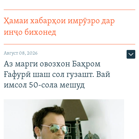
Ҳамаи хабарҳои имрӯзро дар
инҷо бихонед
Август 08, 2026
Аз марги овозхон Баҳром
Ғафурӣ шаш сол гузашт. Вай
имсол 50-сола мешуд