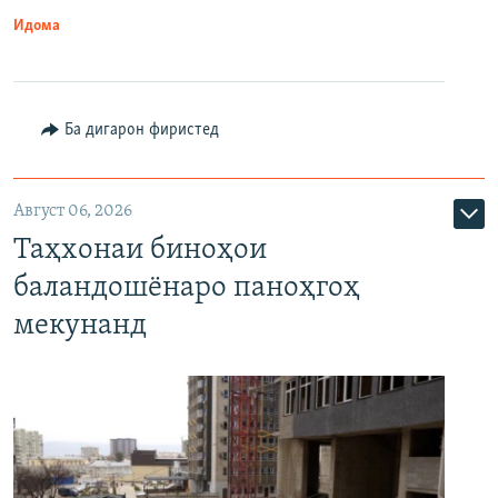
Идома
Ба дигарон фиристед
Август 06, 2026
Таҳхонаи биноҳои
баландошёнаро паноҳгоҳ
мекунанд