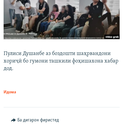
Пулиси Душанбе аз боздошти шаҳрвандони
хориҷӣ бо гумони ташкили фоҳишахона хабар
дод.
Идома
Ба дигарон фиристед