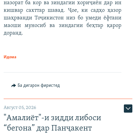
назорат ба кор ва зиндагии хориҷиён дар ин
кишвар сахттар шавад. Ҷое, ки садҳо ҳазор
шаҳрванди Тоҷикистон низ бо умеди ёфтани
маоши муносиб ва зиндагии беҳтар қарор
доранд.
Идома
Ба дигарон фиристед
Август 05, 2026
"Амалиёт"-и зидди либоси
“бегона” дар Панҷакент