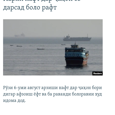
дарсад боло рафт
Рӯзи 6-уми август арзиши нафт дар ҷаҳон бори
дигар афзоиш ёфт ва ба раванди болоравии худ
идома дод.