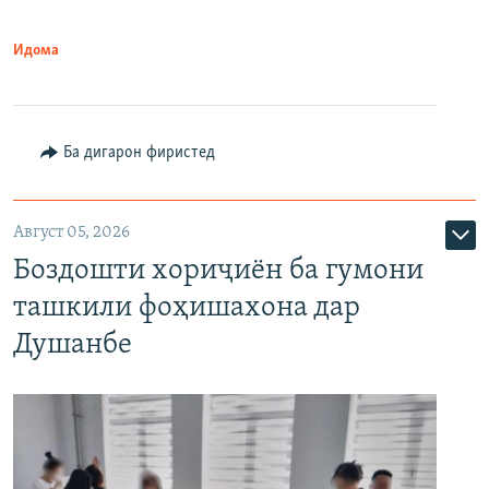
Идома
Ба дигарон фиристед
Август 05, 2026
Боздошти хориҷиён ба гумони
ташкили фоҳишахона дар
Душанбе