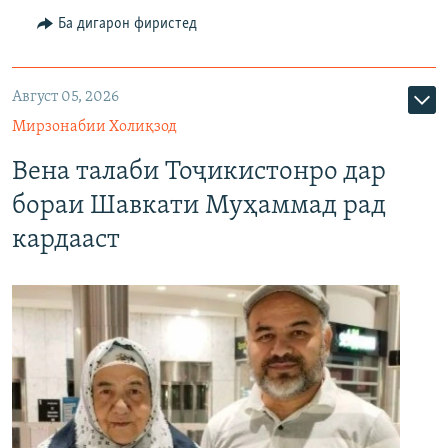
Ба дигарон фиристед
Август 05, 2026
Мирзонабии Холиқзод
Вена талаби Тоҷикистонро дар
бораи Шавкати Муҳаммад рад
кардааст