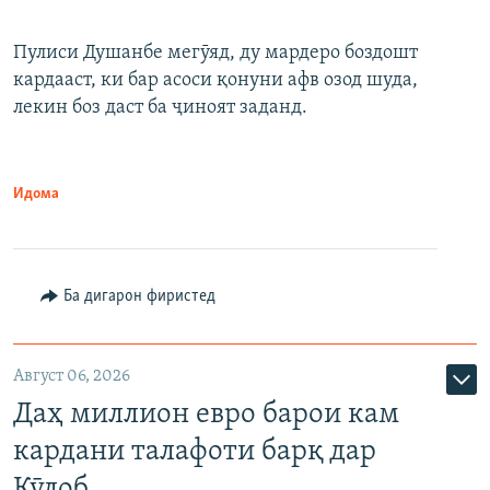
Пулиси Душанбе мегӯяд, ду мардеро боздошт
кардааст, ки бар асоси қонуни афв озод шуда,
лекин боз даст ба ҷиноят заданд.
Идома
Ба дигарон фиристед
Август 06, 2026
Даҳ миллион евро барои кам
кардани талафоти барқ дар
Кӯлоб