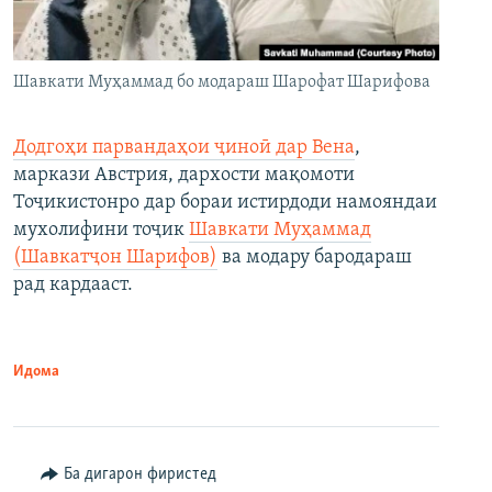
Шавкати Муҳаммад бо модараш Шарофат Шарифова
Додгоҳи парвандаҳои ҷиноӣ дар Вена
,
маркази Австрия, дархости мақомоти
Тоҷикистонро дар бораи истирдоди намояндаи
мухолифини тоҷик
Шавкати Муҳаммад
(Шавкатҷон Шарифов)
ва модару бародараш
рад кардааст.
Идома
Ба дигарон фиристед