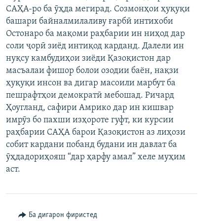
САҲА-ро ба ӯҳда мегирад. Созмонҳои ҳуқуқи
ГУЗОРИШҲОИ РАДИОӢ
Русский
башари байналмилаливу ғарбӣ интихоби
Остонаро ба мақоми раҳбарии ин ниҳод дар
ПАЙГИРӢ КУНЕД
соли ҷорӣ зиёд интиқод карданд. Далели ин
нуқсу камбудиҳои зиёди Қазоқистон дар
масъалаи фишор болои озодии баён, нақзи
ҳуқуқи инсон ва дигар масоили марбут ба
пешрафтҳои демократӣ мебошад. Ричард
Ҳоугланд, сафири Амрико дар ин кишвар
Ҳамаи сомонаҳои RFE/RL
имрӯз бо пахши изҳороте гуфт, ки курсии
раҳбарии САҲА барои Қазоқистон аз лиҳози
собит кардани побанд будани ин давлат ба
ӯҳдадориҳояш “дар ҳарфу амал” хеле муҳим
аст.
Ба дигарон фиристед