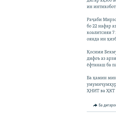
дигар аҳзоб 
ин интихобот
Раҷаби Мирзо
бо 22 нафар а
коалитсияи 7 
оянда ин ҳизб
Қосими Бекму
дифоъ аз арз
ёфтанаш ба п
Ба ҳамин мин
умумиҷумҳури
ҲНИТ ва ҲКТ 
Ба дигаро