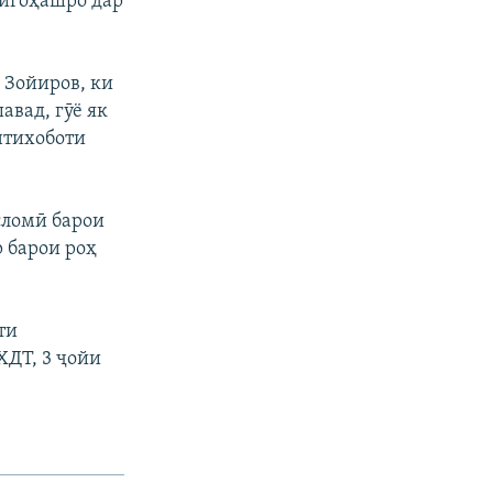
ойгоҳашро дар
 Зойиров, ки
авад, гӯё як
интихоботи
сломӣ барои
 барои роҳ
ти
ХДТ, 3 ҷойи