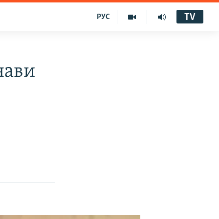
TV
РУС
нави