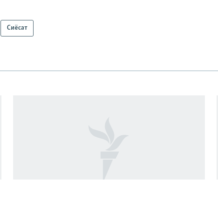
Сиёсат
Қабули таҳримҳои нав алайҳи Русия