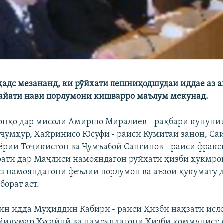
адс мезананд, ки рӯйхати пешниҳодшудаи иддае аз а
айати нави порлумони кишварро маълум мекунад.
 онҳо дар мисоли Амиршо Миралиев - раҳбари кунуни
ҷумҳур, Хайринисо Юсуфӣ - раиси Кумитаи занон, Саи
бёрии Тоҷикистон ва Ҷумъабой Сангинов - раиси фрак
атӣ дар Маҷлиси намояндагон рӯйхати ҳизби ҳукмро
аз намояндагони феълии порлумон ва аъзои ҳукумату 
борат аст.
ин идда Муҳиддин Кабирӣ - раиси Ҳизби наҳзати исл
йидумар Ҳусайнӣ ва намояндагони Ҳизби коммунист 