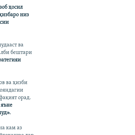
зоб ҳосил
ҳизбаро низ
ёсии
шудааст ва
алби бештари
ратегияи
ов ва ҳизби
мояндагии
фақият орад.
 яъне
шуд».
а кам аз