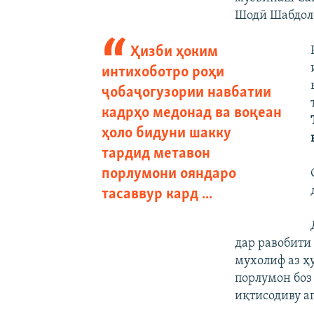
Шодӣ Шабдоло
Ҳизби ҳоким
интихоботро роҳи
ҷобаҷогузории навбатии
кадрҳо медонад ва воқеан
ҳоло бидуни шакку
тардид метавон
порлумони ояндаро
тасаввур кард ...
дар равобити
мухолиф аз ҳ
порлумон боз
иқтисодиву а