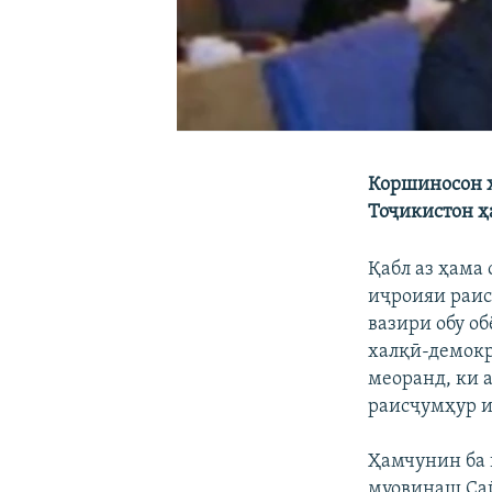
Коршиносон ҳ
Тоҷикистон ҳ
Қабл аз ҳама
иҷроияи раис
вазири обу о
халқӣ-демокр
меоранд, ки 
раисҷумҳур и
Ҳамчунин ба 
муовинаш Са