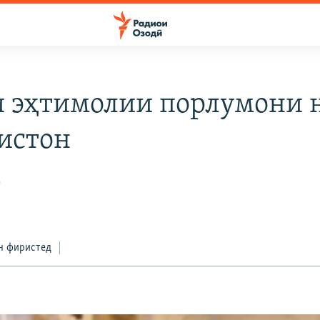
 эҳтимолии порлумони 
истон
д
н фиристед