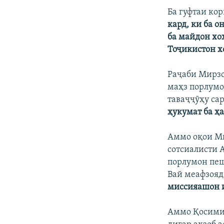
Ба гуфтаи ко
кард, ки ба 
ба майдон хо
Тоҷикистон х
Раҷаби Мирзо 
маҳз порлумо
таваҷҷӯҳу сар
ҳукумат ба ҳ
Аммо оқои Ми
сотсиалисти 
порлумон пеш
Вай меафзояд
миссияашон и
Аммо Қосими 