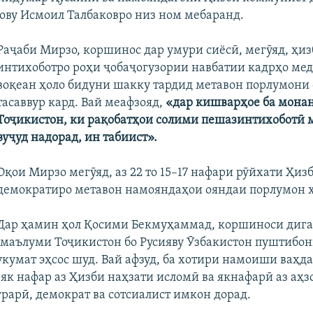
ву Исмоил Талбаковро низ ном мебаранд.
Раҷаби Мирзо, коршинос дар умури сиёсӣ, мегӯяд, ҳи
интихоботро роҳи ҷобаҷогузории навбатии кадрҳо мед
воқеан ҳоло бидуни шакку тардид метавон порлумони
тасаввур кард. Вай меафзояд,
«дар кишварҳое ба мона
Тоҷикистон, ки рақобатҳои солими пешазинтихоботӣ 
вуҷуд надорад, ин табиист».
Оқои Мирзо мегӯяд, аз 22 то 15–17 нафари рӯйхати Ҳиз
демократиро метавон намояндаҳои ояндаи порлумон ҳ
Дар ҳамин ҳол Қосими Бекмуҳаммад, коршиноси дигар
 маълуми Тоҷикистон бо Русияву Ӯзбакистон пуштибон
укумат эҳсос шуд. Вай афзуд, ба хотири намоиши ваҳд
 як нафар аз Ҳизби наҳзати исломӣ ва якнафарӣ аз аҳз
грарӣ, демократ ва сотсиалист имкон дорад.