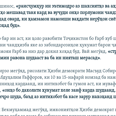
ршинос,
«раисҷумҳур ин эътимодро аз шахсиятҳо ва аҳ
онҳо мешавад такя кард ва вуҷуди онҳо порлумони чанд
ҳад овард, ки ҳамзамон намоиши ваҳдати нерӯҳои си
оҳад буд».
бар ин аст, ки ҳоло равобити Тоҷикистон бо Ғарб хуб 
ни чандҳизба яке аз забондарозиҳои ҳукумат барои ҷ
мояи Ғарб ва низ дар дохил хоҳад буд. Вай мегӯяд,
«ст
амин равона шудааст ва ба ин нияташ мерасад»
.
рзо мегӯяд, рисолати Ҳизби демократи Масъуд Собир
Абдуҳалим Ғаффоров, ки 10 ва 15-нафарӣ номзад ба на
ниҳод кардаанд, ин интихобот ба гумон аст, ки муваф
,
«онҳо бо дахолати ҳукумат хеле заиф карда шудаанд,
ҷро шуда, баъд аз интихобот ба касе зарур нахоҳанд 
Бекмуҳаммад мегӯяд, имкониятҳои Ҳизби демократ н