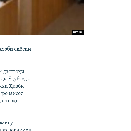
ҳзоби сиёсии
и дастгоҳи
ди Ёқубзод -
сияи Ҳизби
нро мисол
дастгоҳи
омиву
дар порлумон