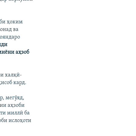
зби ҳоким
онад ва
 ояндаро
нди
миёни аҳзоб
би халқӣ-
исоб кард.
, мегӯяд,
ии аҳзоби
ати миллӣ ба
оби ислоҳоти