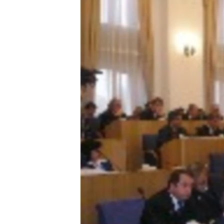
ГУЗОРИШҲОИ РАДИОӢ