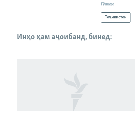
Гӯшаҳо
Тоҷикистон
Инҳо ҳам аҷоибанд, бинед:
Русский
ПАЙГИРӢ КУНЕД
Ҳамаи сомонаҳои RFE/RL
"Бахудо аз беобӣ шукуфтааст".