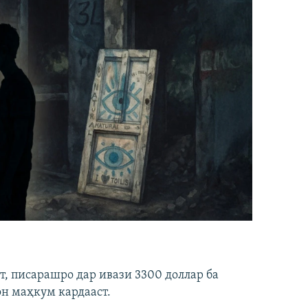
ст, писарашро дар ивази 3300 доллар ба
он маҳкум кардааст.