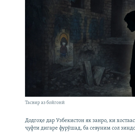
Тасвир аз бойгонӣ
Додгоҳе дар Узбекистон як занро, ки хостаа
ҷуфти дигаре фурӯшад, ба севуним сол зинд