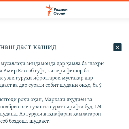
инаш даст кашид
 мусаллаҳи зиндамонда дар ҳамла ба шаҳри
л Амир Қассоб гуфт, ки зери фишор ба
як узви гурӯҳи ифротгарои мустақар дар
аст ва дар сурати собит шудани онҳо, ба ӯ
истгоҳи роҳи оҳан, Маркази яҳудиён ва
оябри соли гузашта сурат гирифта буд, 174
а шуданд. Аз гурӯҳи даҳнафараи ҳамлагарон
соб боздошт шудааст.