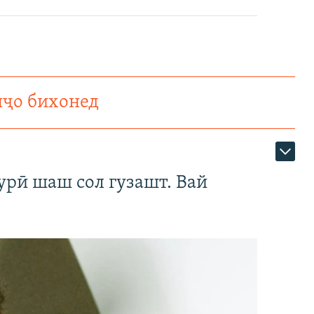
нҷо бихонед
урӣ шаш сол гузашт. Вай