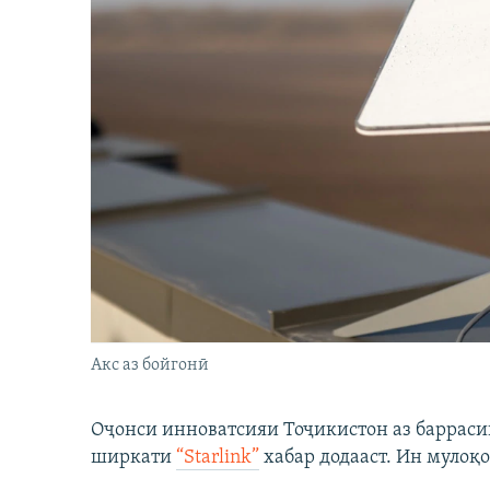
Акс аз бойгонӣ
Оҷонси инноватсияи Тоҷикистон аз барраси
ширкати
“Starlink”
хабар додааст. Ин мулоқо