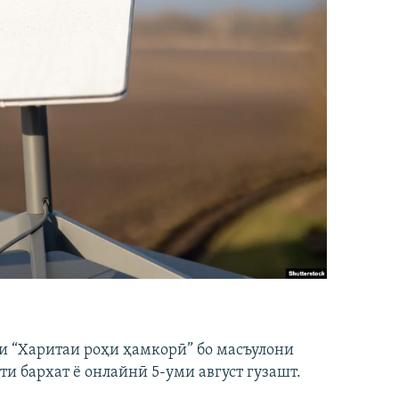
и “Харитаи роҳи ҳамкорӣ” бо масъулони
ти бархат ё онлайнӣ 5-уми август гузашт.