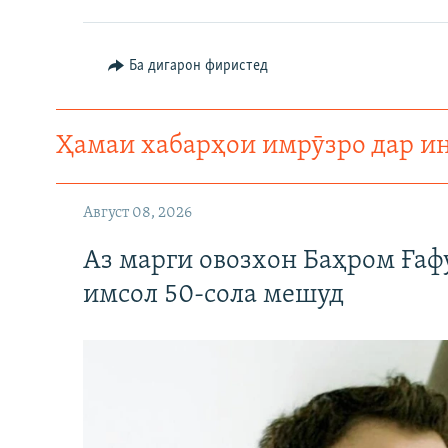
ГУЗОРИШҲОИ РАДИОӢ
Ба дигарон фиристед
Ҳамаи хабарҳои имрӯзро дар и
Август 08, 2026
Аз марги овозхон Баҳром Ғаф
имсол 50-сола мешуд