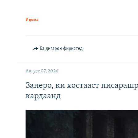
Идома
Ба дигарон фиристед
Август 07, 2026
Занеро, ки хостааст писараш
кардаанд