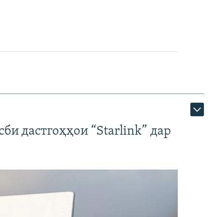
би дастгоҳҳои “Starlink” дар