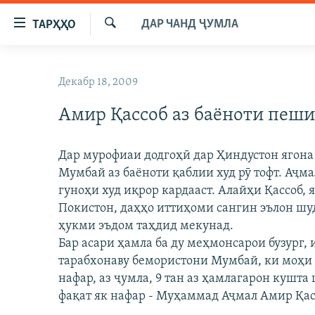
Пайвандҳои
ДАР ЧАНД ҶУМЛА
ТАРҲҲО
дастрасӣ
Ҷустуҷӯ
Ҷаҳиш
ГӮШАҲО
ба
Декабр 18, 2009
ГАПИ ОЗОД
СИЁСАТ
мояи
аслӣ
Амир Қассоб аз баёноти пеш
РӮЗГОРИ МУҲОҶИР
ИҚТИСОД
Ҷаҳиш
САЛОМ, ХОҲАР
ҶОМЕА
ба
Дар мурофиаи додгоҳӣ дар Ҳиндустон ягона
феҳристи
ТАҲҚИҚОТ
ҚАЗИЯИ "КРОКУС"
Мумбай аз баёноти қаблии худ рӯ тофт. Аҷма
аслӣ
ҶАНГ ДАР УКРАИНА
гуноҳи худ иқрор кардааст. Алайҳи Қассоб, 
ОСИЁИ МАРКАЗӢ
Ҷаҳиш
Покистон, даҳҳо иттиҳоми сангин эълон шуда
ба
НАЗАРИ МАРДУМ
ФАРҲАНГ
ҳукми эъдом таҳдид мекунад.
ҷустор
ЧАНДРАСОНАӢ
МЕҲМОНИ ОЗОДӢ
БЛОГИСТОН
Бар асари ҳамла ба ду меҳмонсарои бузург, 
тарабхонаву бемористони Мумбай, ки моҳи н
РӮЙХАТҲО
ВАРЗИШ
ОЗОДӢ ОНЛАЙН
ВИДЕО
нафар, аз ҷумла, 9 тан аз ҳамлагарон кушт
КИТОБҲОИ ОЗОДӢ
НИГОРИСТОН
фақат як нафар - Муҳаммад Аҷмал Амир Қас