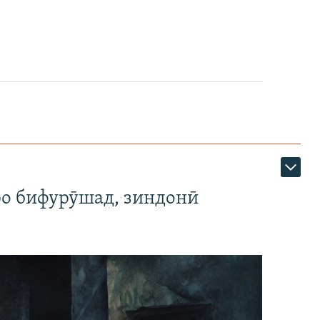
ро бифурӯшад, зиндонӣ