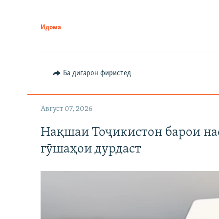
Идома
Ба дигарон фиристед
Август 07, 2026
Нақшаи Тоҷикистон барои нас
гӯшаҳои дурдаст