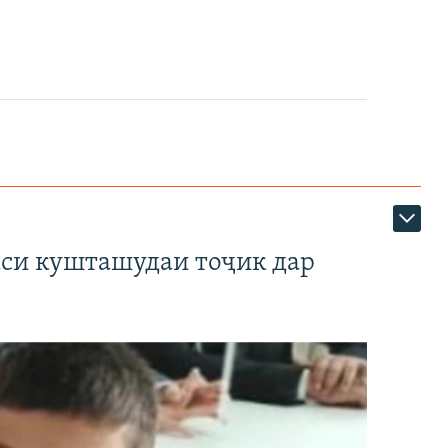
аси кушташудаи тоҷик дар