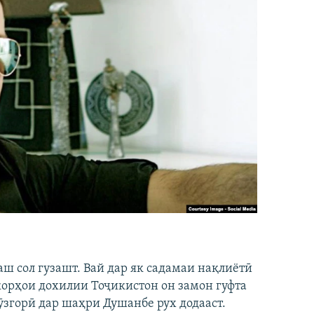
аш сол гузашт. Вай дар як садамаи нақлиётӣ
 корҳои дохилии Тоҷикистон он замон гуфта
ӯзгорӣ дар шаҳри Душанбе рух додааст.