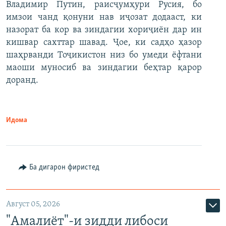
Владимир Путин, раисҷумҳури Русия, бо
имзои чанд қонуни нав иҷозат додааст, ки
назорат ба кор ва зиндагии хориҷиён дар ин
кишвар сахттар шавад. Ҷое, ки садҳо ҳазор
шаҳрванди Тоҷикистон низ бо умеди ёфтани
маоши муносиб ва зиндагии беҳтар қарор
доранд.
Идома
Ба дигарон фиристед
Август 05, 2026
"Амалиёт"-и зидди либоси