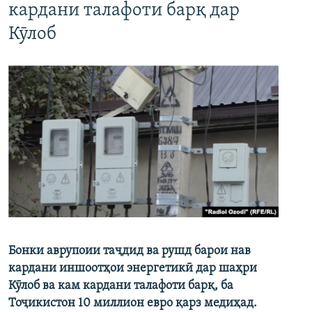
кардани талафоти барқ дар
Кӯлоб
Бонки аврупоии таҷдид ва рушд барои нав
кардани иншоотҳои энергетикӣ дар шаҳри
Кӯлоб ва кам кардани талафоти барқ, ба
Тоҷикистон 10 миллион евро қарз медиҳад.