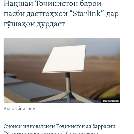
Нақшаи Тоҷикистон барои
насби дастгоҳҳои “Starlink” дар
гӯшаҳои дурдаст
Акс аз бойгонӣ
Оҷонси инноватсияи Тоҷикистон аз баррасии