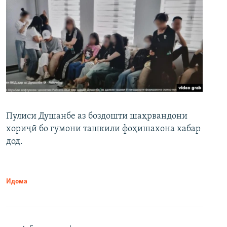
Пулиси Душанбе аз боздошти шаҳрвандони
хориҷӣ бо гумони ташкили фоҳишахона хабар
дод.
Идома