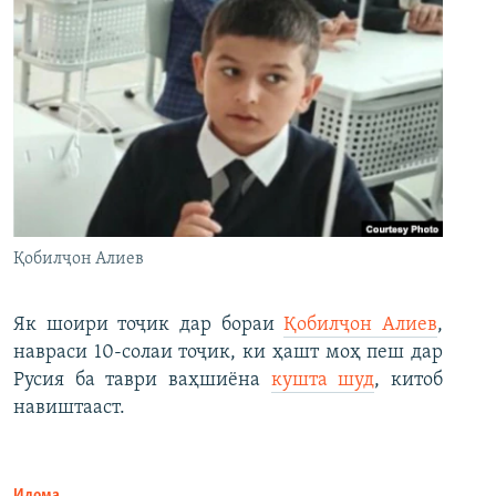
Қобилҷон Алиев
Як шоири тоҷик дар бораи
Қобилҷон Алиев
,
навраси 10-солаи тоҷик, ки ҳашт моҳ пеш дар
Русия ба таври ваҳшиёна
кушта шуд
, китоб
навиштааст.
Идома