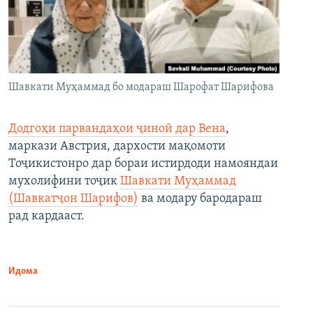
Шавкати Муҳаммад бо модараш Шарофат Шарифова
Додгоҳи парвандаҳои ҷиноӣ дар Вена
,
маркази Австрия, дархости мақомоти
Тоҷикистонро дар бораи истирдоди намояндаи
мухолифини тоҷик
Шавкати Муҳаммад
(Шавкатҷон Шарифов)
ва модару бародараш
рад кардааст.
Идома