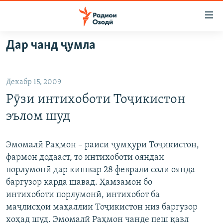
Пайвандҳои
дастрасӣ
Ҷаҳиш
Дар чанд ҷумла
ба
ГӮШАҲО
мояи
ГАПИ ОЗОД
СИЁСАТ
аслӣ
Декабр 15, 2009
РӮЗГОРИ МУҲОҶИР
Ҷаҳиш
ИҚТИСОД
Рӯзи интихоботи Тоҷикистон
ба
САЛОМ, ХОҲАР
ҶОМЕА
феҳристи
эълом шуд
ТАҲҚИҚОТ
ҚАЗИЯИ "КРОКУС"
аслӣ
Ҷаҳиш
ҶАНГ ДАР УКРАИНА
ОСИЁИ МАРКАЗӢ
Эмомалӣ Раҳмон – раиси ҷумҳури Тоҷикистон,
ба
фармон додааст, то интихоботи ояндаи
НАЗАРИ МАРДУМ
ФАРҲАНГ
ҷустор
порлумонӣ дар кишвар 28 феврали соли оянда
ЧАНДРАСОНАӢ
МЕҲМОНИ ОЗОДӢ
БЛОГИСТОН
баргузор карда шавад. Ҳамзамон бо
интихоботи порлумонӣ, интихобот ба
РӮЙХАТҲО
ВАРЗИШ
ОЗОДӢ ОНЛАЙН
ВИДЕО
маҷлисҳои маҳаллии Тоҷикистон низ баргузор
КИТОБҲОИ ОЗОДӢ
НИГОРИСТОН
хоҳад шуд. Эмомалӣ Раҳмон чанде пеш қавл