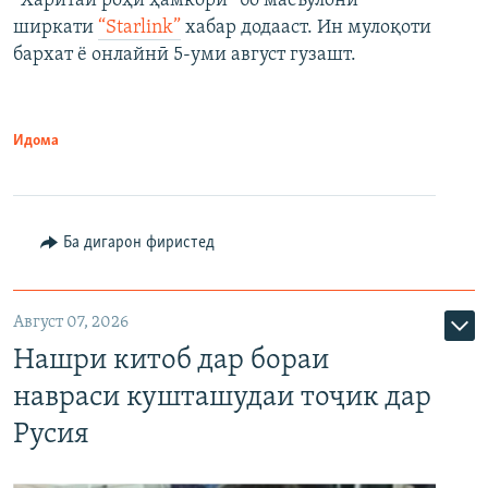
“Харитаи роҳи ҳамкорӣ” бо масъулони
ширкати
“Starlink”
хабар додааст. Ин мулоқоти
бархат ё онлайнӣ 5-уми август гузашт.
Идома
Ба дигарон фиристед
Август 07, 2026
Нашри китоб дар бораи
навраси кушташудаи тоҷик дар
Русия