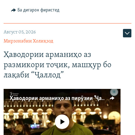
Ба дигарон фиристед
Август 05, 2026
Мирзонабии Холиқзод
Ҳаводории арманиҳо аз
размикори тоҷик, машҳур бо
лақаби “Ҷаллод”
Ҳаводории арманиҳо аз пирӯзии "Ҷаллод"-и тоҷик
Феълан кор намекунад