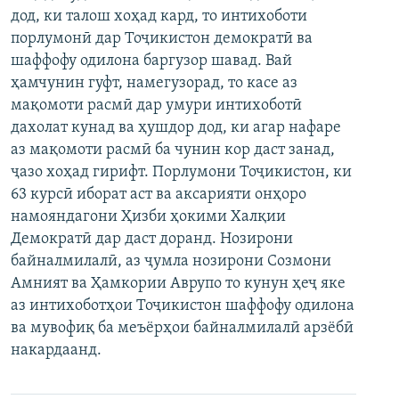
дод, ки талош хоҳад кард, то интихоботи
ГУЗОРИШҲОИ РАДИОӢ
Русский
порлумонӣ дар Тоҷикистон демократӣ ва
шаффофу одилона баргузор шавад. Вай
ПАЙГИРӢ КУНЕД
ҳамчунин гуфт, намегузорад, то касе аз
мақомоти расмӣ дар умури интихоботӣ
дахолат кунад ва ҳушдор дод, ки агар нафаре
аз мақомоти расмӣ ба чунин кор даст занад,
ҷазо хоҳад гирифт. Порлумони Тоҷикистон, ки
63 курсӣ иборат аст ва аксарияти онҳоро
Ҳамаи сомонаҳои RFE/RL
намояндагони Ҳизби ҳокими Халқии
Демократӣ дар даст доранд. Нозирони
байналмилалӣ, аз ҷумла нозирони Созмони
Амният ва Ҳамкории Аврупо то кунун ҳеҷ яке
аз интихоботҳои Тоҷикистон шаффофу одилона
ва мувофиқ ба меъёрҳои байналмилалӣ арзёбӣ
накардаанд.