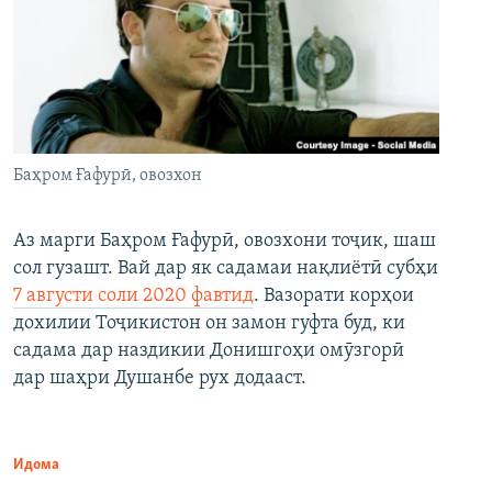
Баҳром Ғафурӣ, овозхон
Аз марги Баҳром Ғафурӣ, овозхони тоҷик, шаш
сол гузашт. Вай дар як садамаи нақлиётӣ субҳи
7 августи соли 2020 фавтид
. Вазорати корҳои
дохилии Тоҷикистон он замон гуфта буд, ки
садама дар наздикии Донишгоҳи омӯзгорӣ
дар шаҳри Душанбе рух додааст.
Идома