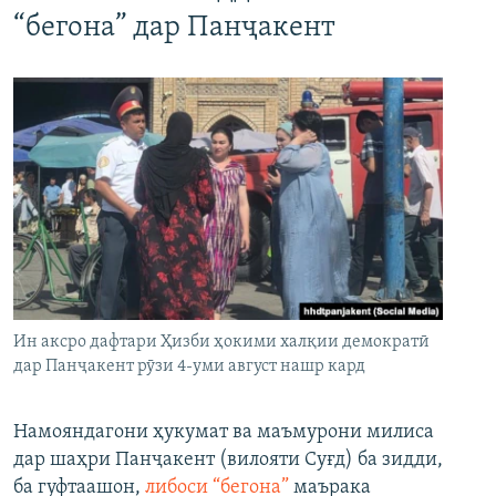
“бегона” дар Панҷакент
Ин аксро дафтари Ҳизби ҳокими халқии демократӣ
дар Панҷакент рӯзи 4-уми август нашр кард
Намояндагони ҳукумат ва маъмурони милиса
дар шаҳри Панҷакент (вилояти Суғд) ба зидди,
ба гуфтаашон,
либоси “бегона”
маърака