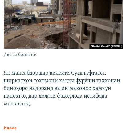
Акс аз бойгонӣ
Як мансабдор дар вилояти Суғд гуфтааст,
ширкатҳои сохтмонӣ ҳаққи фурӯши таҳхонаи
биноҳоро надоранд ва ин маконҳо ҳамчун
паноҳгоҳ дар ҳолати фавқулода истифода
мешаванд.
Идома