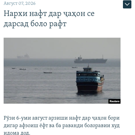
Август 07, 2026
Нархи нафт дар ҷаҳон се
дарсад боло рафт
Рӯзи 6-уми август арзиши нафт дар ҷаҳон бори
дигар афзоиш ёфт ва ба раванди болоравии худ
идома дод.