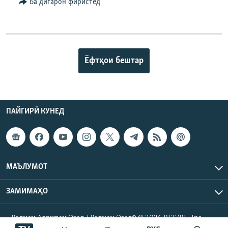
Ба дигарон фиристед
Ёфтҳои бештар
ПАЙГИРӢ КУНЕД
МАЪЛУМОТ
ЗАМИМАҲО
Радиои Аврупои Озод / Радиои Озодӣ © 2026 RFE/RL. Inc.