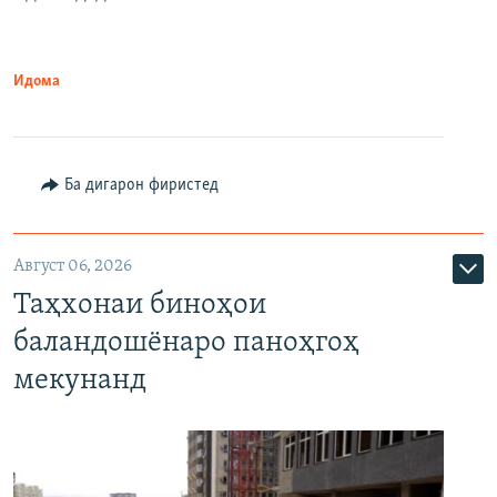
Идома
Ба дигарон фиристед
Август 06, 2026
Таҳхонаи биноҳои
баландошёнаро паноҳгоҳ
мекунанд