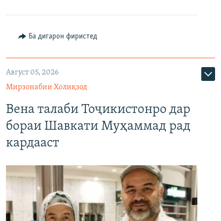
Ба дигарон фиристед
Август 05, 2026
Мирзонабии Холиқзод
Вена талаби Тоҷикистонро дар
бораи Шавкати Муҳаммад рад
кардааст