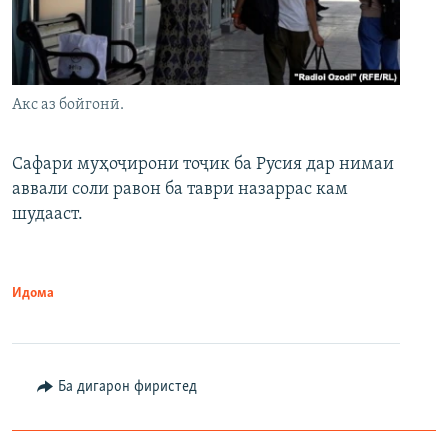
Акс аз бойгонӣ.
Сафари муҳоҷирони тоҷик ба Русия дар нимаи
аввали соли равон ба таври назаррас кам
шудааст.
Идома
Ба дигарон фиристед