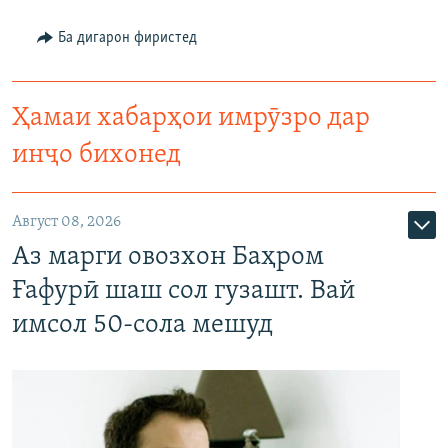
Ба дигарон фиристед
Ҳамаи хабарҳои имрӯзро дар
инҷо бихонед
Август 08, 2026
Аз марги овозхон Баҳром
Ғафурӣ шаш сол гузашт. Вай
имсол 50-сола мешуд