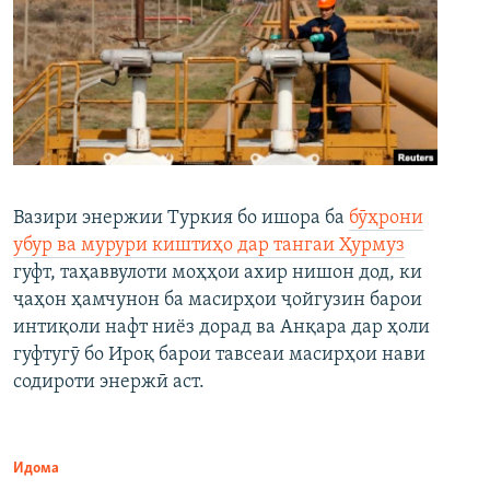
Вазири энержии Туркия бо ишора ба
бӯҳрони
убур ва мурури киштиҳо дар тангаи Ҳурмуз
гуфт, таҳаввулоти моҳҳои ахир нишон дод, ки
ҷаҳон ҳамчунон ба масирҳои ҷойгузин барои
интиқоли нафт ниёз дорад ва Анқара дар ҳоли
гуфтугӯ бо Ироқ барои тавсеаи масирҳои нави
содироти энержӣ аст.
Идома