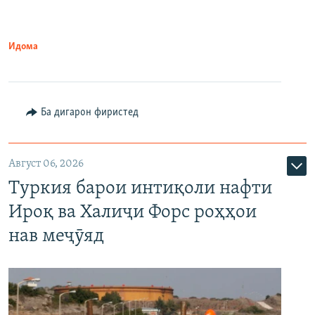
Идома
Ба дигарон фиристед
Август 06, 2026
Туркия барои интиқоли нафти
Ироқ ва Халиҷи Форс роҳҳои
нав меҷӯяд