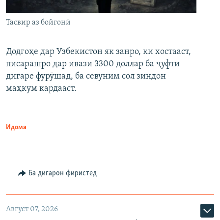
Тасвир аз бойгонӣ
Додгоҳе дар Узбекистон як занро, ки хостааст,
писарашро дар ивази 3300 доллар ба ҷуфти
дигаре фурӯшад, ба севуним сол зиндон
маҳкум кардааст.
Идома
Ба дигарон фиристед
Август 07, 2026