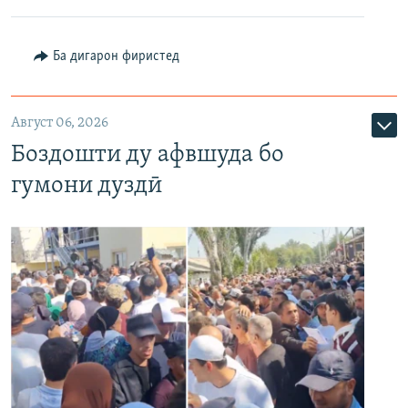
Ба дигарон фиристед
Август 06, 2026
Боздошти ду афвшуда бо
гумони дуздӣ