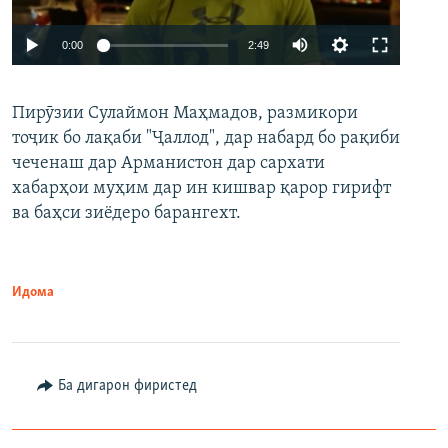
Auto
0:00
2:49
240p
Пирӯзии Сулаймон Маҳмадов, размикори
360p
тоҷик бо лақаби "Ҷаллод", дар набард бо рақиби
480p
Auto
240p
360p
480p
чеченаш дар Арманистон дар сархати
720p
хабарҳои муҳим дар ин кишвар қарор гирифт
720p
1080p
ва баҳси зиёдеро барангехт.
1080p
Идома
Ба дигарон фиристед