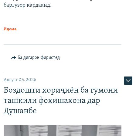
баргузор кардаанд.
Идома
Ба дигарон фиристед
Август 05, 2026
Боздошти хориҷиён ба гумони
ташкили фоҳишахона дар
Душанбе