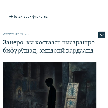
Ба дигарон фиристед
Август 07, 2026
Занеро, ки хостааст писарашро
бифурӯшад, зиндонӣ кардаанд