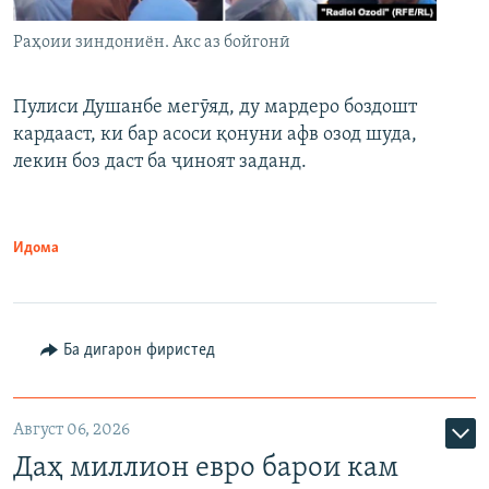
Раҳоии зиндониён. Акс аз бойгонӣ
Пулиси Душанбе мегӯяд, ду мардеро боздошт
кардааст, ки бар асоси қонуни афв озод шуда,
лекин боз даст ба ҷиноят заданд.
Идома
Ба дигарон фиристед
Август 06, 2026
Даҳ миллион евро барои кам