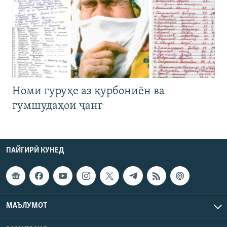
Номи гуруҳе аз қурбониён ва
гумшудаҳои ҷанг
ПАЙГИРӢ КУНЕД
МАЪЛУМОТ