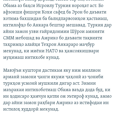
Обама аз баҳси Исроилу Туркия нороҳат аст. Бо
афзоиши фишори Кохи сафед ба Эрон бо даъвати
хотима бахшидан ба балндпарвозиҳои ҳастаиаш,
ихтилофҳо бо Анкара бештар мешавад. Туркия дар
айни замон узви ғайридоимии Шӯрои амнияти
СММ мебошад ва Амрико бо даъвати тақвияти
таҳримҳо алайҳи Теҳрон Анкараро маҷбур
мекунад, ки миёни НАТО ва ҳамсоякишвари
муҳимаш интихобе кунад.
Мавзӯъи куштори дастикам яку ним миллион
арманӣ замони ҷанги якуми ҷаҳонӣ аз ҷониби
туркҳои усмонӣ мушкили дигар аст. Зимни
маъракаи интихоботиаш Обама ваъда дода буд, ки
ин ҳодисаро ҳамчун қатли ом эътироф кунад, аммо
дар айни замон раҳбари Амрико аз истифодаи ин
истилоҳ худдорӣ мекунад.