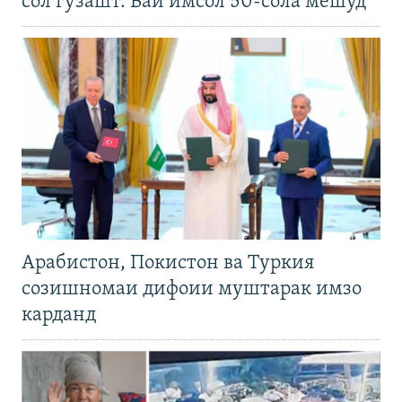
сол гузашт. Вай имсол 50-сола мешуд
Арабистон, Покистон ва Туркия
созишномаи дифоии муштарак имзо
карданд