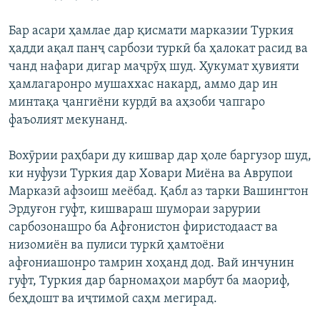
Бар асари ҳамлае дар қисмати марказии Туркия
ҳадди ақал панҷ сарбози туркӣ ба ҳалокат расид ва
чанд нафари дигар маҷрӯҳ шуд. Ҳукумат ҳувияти
ҳамлагаронро мушаххас накард, аммо дар ин
минтақа ҷангиёни курдӣ ва аҳзоби чапгаро
фаъолият мекунанд.
Вохӯрии раҳбари ду кишвар дар ҳоле баргузор шуд,
ки нуфузи Туркия дар Ховари Миёна ва Аврупои
Марказӣ афзоиш меёбад. Қабл аз тарки Вашингтон
Эрдуғон гуфт, кишвараш шумораи зарурии
сарбозонашро ба Афғонистон фиристодааст ва
низомиён ва пулиси туркӣ ҳамтоёни
афғониашонро тамрин хоҳанд дод. Вай инчунин
гуфт, Туркия дар барномаҳои марбут ба маориф,
беҳдошт ва иҷтимоӣ саҳм мегирад.