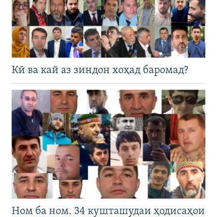
Кӣ ва кай аз зиндон хоҳад баромад?
Ном ба ном. 34 кушташудаи ҳодисаҳои