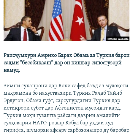
ГУЗОРИШҲОИ РАДИОӢ
Русский
ПАЙГИРӢ КУНЕД
Раисҷумҳури Амрико Барак Обама аз Туркия барои
саҳми “бесобиқааш” дар он кишвар сипосгузорӣ
Ҳамаи сомонаҳои RFE/RL
намуд.
Зимни суханронӣ дар Кохи сафед баъд аз мулоқоти
маҳрамона бо нахуствазири Туркия Раҷаб Тайиб
Эрдуғон, Обама гуфт, сарсупурдагии Туркия дар
истиқрори субот дар Афғонистон мусоидат кард.
Туркия моҳи гузашта раёсати даврии амалиёти
сулҳоварии НАТО-ро дар Кобул бар ӯҳдаи худ
гирифта, шумораи афсару сарбозонашро ду баробар