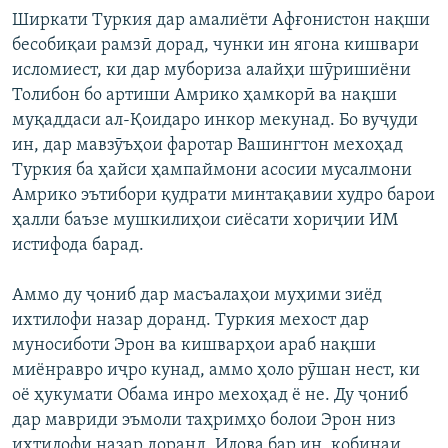
Ширкати Туркия дар амалиёти Афғонистон нақши
бесобиқаи рамзӣ дорад, чунки ин ягона кишвари
исломиест, ки дар мубориза алайҳи шӯришиёни
Толибон бо артиши Амрико ҳамкорӣ ва нақши
муқаддаси ал-Қоидаро инкор мекунад. Бо вуҷуди
ин, дар мавзӯъҳои фаротар Вашингтон мехоҳад
Туркия ба ҳайси ҳампаймони асосии мусалмони
Амрико эътибори қудрати минтақавии худро барои
ҳалли баъзе мушкилиҳои сиёсати хориҷии ИМ
истифода барад.
Аммо ду ҷониб дар масъалаҳои муҳими зиёд
ихтилофи назар доранд. Туркия мехост дар
муносиботи Эрон ва кишварҳои араб нақши
миёнравро иҷро кунад, аммо ҳоло рӯшан нест, ки
оё ҳукумати Обама инро мехоҳад ё не. Ду ҷониб
дар мавриди эъмоли таҳримҳо болои Эрон низ
ихтилофи назар доранд. Илова бар ин, кобинаи