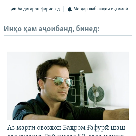
Ба дигарон фиристед
Мо дар шабакаҳои иҷтимоӣ
Инҳо ҳам аҷоибанд, бинед:
Аз марги овозхон Баҳром Ғафурӣ шаш