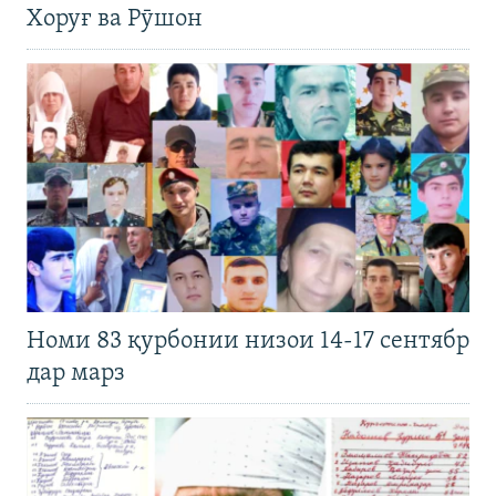
Хоруғ ва Рӯшон
Номи 83 қурбонии низои 14-17 сентябр
дар марз