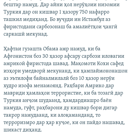
бештар намуд. Дар айни ҳол нерӯҳоии низомии
Туркия дар он кишвар 1 ҳазору 750 нафарро
ташкил медиҳанд. Бо вуҷуди ин Истамбул аз
фиристодани сарбозонаш ба амалиётҳои ҷангӣ
саркашӣ мекунад.
Ҳафтаи гузашта Обама амр намуд, ки ба
Афғонистон боз 30 ҳазор афсару сарбози иловагии
амрикоӣ фиристода шавад. Мақомоти Кохи сафед
изҳори умедворӣ мекунанд, ки ҳампаймононашон
аз эътилофи байналмилалӣ боз 10 ҳазор нерӯи
худро изофа менамоянд. Раҳбари Амрико дар
мавриди ҳамлаҳои террористие, ки ба тозагӣ дар
Туркия анҷом шудаанд, ҳамдардиашро баён
намуда, гуфт, раҳбарони ду кишвар бори дигар
такрор намудаанд, ки алоқаманданд, то
терроризмро дар ҳар куҷое, ки он пайдо нашавад,
шикаст диҳанд.