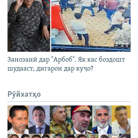
Занозанӣ дар "Арбоб". Як кас боздошт
шудааст, дигарон дар куҷо?
Рӯйхатҳо