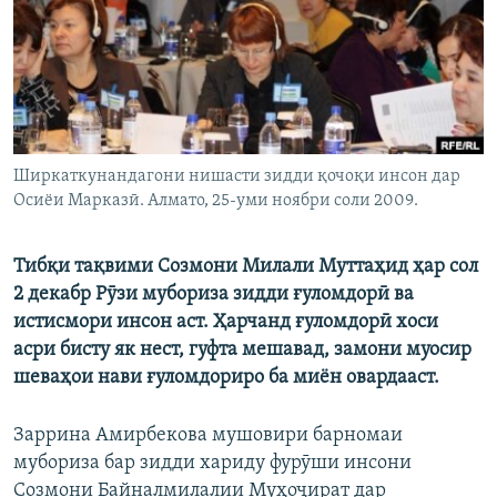
ГУЗОРИШҲОИ РАДИОӢ
Русский
ПАЙГИРӢ КУНЕД
Ширкаткунандагони нишасти зидди қочоқи инсон дар
Осиёи Марказӣ. Алмато, 25-уми ноябри соли 2009.
Ҳамаи сомонаҳои RFE/RL
Тибқи тақвими Созмони Милали Муттаҳид ҳар сол
2 декабр Рӯзи мубориза зидди ғуломдорӣ ва
истисмори инсон аст. Ҳарчанд ғуломдорӣ хоси
асри бисту як нест, гуфта мешавад, замони муосир
шеваҳои нави ғуломдориро ба миён овардааст.
Заррина Амирбекова мушовири барномаи
мубориза бар зидди хариду фурӯши инсони
Созмони Байналмилалии Муҳоҷират дар