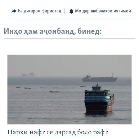
Ба дигарон фиристед
Мо дар шабакаҳои иҷтимоӣ
Инҳо ҳам аҷоибанд, бинед:
Нархи нафт се дарсад боло рафт