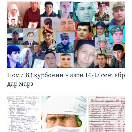
Номи 83 қурбонии низои 14-17 сентябр
дар марз