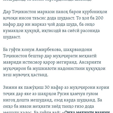
Дар Тоҷикистон маркази паноҳ барои қурбониҳои
қочоқи инсон таъсис дода шудааст. То ҳол ба 200
нафар дар ин марказ ҷой дода шуда, ба онҳо
кумакҳои ҳуқуқӣ, иқтисодӣ ва сиёсӣ расонида
шудааст.
Ба гуфти хонум Амирбекова, шаҳрвандони
Тоҷикистон бештар дар муҳоҷирати меҳнатӣ
мавриди истисмор қарор мегиранд. Аксарияти
муҳоҷирон ба мушкилоти надонистани ҳуқуқҳои
хеш мувоҷеҳ ҳастанд.
Зимни як пажӯҳиш 30 нафар аз муҳоҷирони кории
тоҷик дар яке аз шаҳрҳои Русия ҳамчун ғулом
нигоҳ дошта мешуданд, озод карда шудқанд. Ба
онҳо ба ивази меҳнати зиёд танҳо ғизо дода
мешуду халос. Ба гуфти вай: «
Онҳо меҳнати вазнин