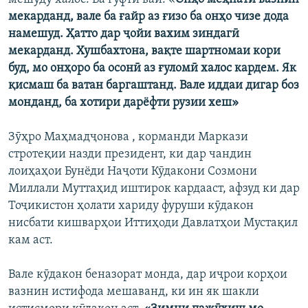
мекарданд, вале ба ғайр аз ғизо ба онҳо чизе дода
намешуд. Ҳатто дар ҷойи вахим зиндагӣ
мекарданд. Хушбахтона, вақте шартномаи кори
буд, мо онҳоро ба осонӣ аз ғуломӣ халос кардем. Як
қисмаш ба ватан баргаштанд. Вале иддаи дигар боз
монданд, ба хотири дарёфти рузии хеш»
Зӯҳро Маҳмадҷонова , корманди Маркази
стротеқии назди президент, ки дар чандин
лоиҳаҳои Бунёди Наҷоти Кӯдакони Созмони
Миллали Муттаҳид иштирок кардааст, афзуд ки дар
Тоҷикистон ҳолати хариду фуруши кӯдакон
нисбати кишварҳои Иттиҳоди Давлатҳои Мустақил
кам аст.
Вале кӯдакон беназорат монда, дар иҷрои корҳои
вазнин истифода мешаванд, ки ин як шакли