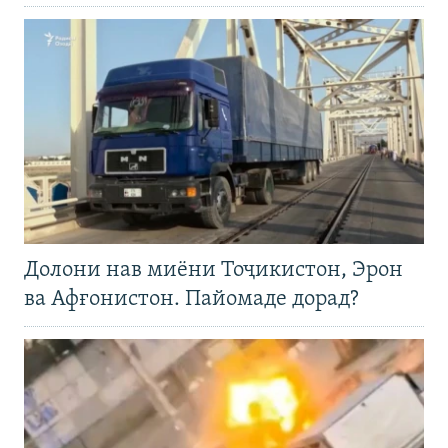
Долони нав миёни Тоҷикистон, Эрон
ва Афғонистон. Пайомаде дорад?