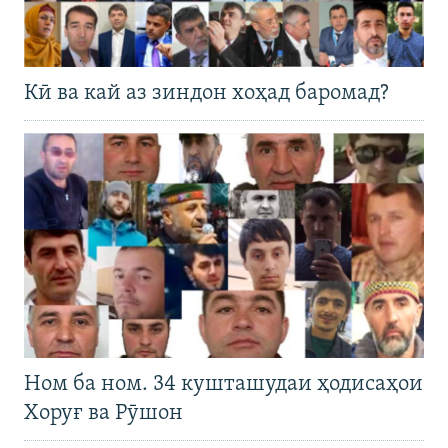
Кӣ ва кай аз зиндон хоҳад баромад?
Ном ба ном. 34 кушташудаи ҳодисаҳои
Хоруғ ва Рӯшон