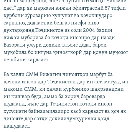
инсон машғуланд. Яке аз чунин созмонҳо"Чашмаи
ҳаёт" дар як маркази вижаи офиятрасонӣ 57 тифли
қурбони зӯроварию хушунат ва қочоқшударо
сарпаноҳ додааст,ки беш аз нисфи онҳо
духтарҳоянд.Тоҷикистон аз соли 2004 бахши
вижаи мубориза бо қочоқи инсонро дар назди
Вазорати умури дохилӣ таъсис дода, барои
муқобила бо ингуна ҷинояткорӣ дар қонун муҷозот
пешбинӣ кардааст.
Ба қавли СММ Вижагии ҷиноятҳои марбут ба
қочоқи инсон дар Тоҷикистон дар ин аст, мегӯяд ин
мақоми СММ, ки ҳамаи қурбониҳо шаҳрвандони
ин кишвар буда, аммо ба хориҷ бароварда
шудаанд, яъне дар Тоҷикистон қочоқи инсон
хусусияти байналмилалиро касб кардааст ва ҳеҷ як
ҷинояте дар сатҳи дохилиҷумҳуриявӣ қайд
нашудааст.