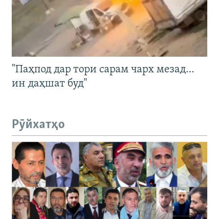
"Паҳпод дар тори сарам чарх мезад…
ин даҳшат буд"
Рӯйхатҳо