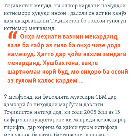
Тоҷикистон мегӯяд, ки ошкор кардани намудҳои
истисмори ҳуқуқи инсон , далели он аст ки ҳанӯз
ҳам шаҳрвандони Тоҷикистон бо роҳҳои гуногун
истисмор мешаванд.
Онҳо меҳнати вазнин мекарданд,
вале ба ғайр аз ғизо ба онҳо чизе дода
намешуд. Ҳатто дар ҷойи вахим зиндагӣ
мекарданд. Хушбахтона, вақте
шартномаи корӣ буд, мо онҳоро ба осонӣ
аз ғуломӣ халос кардем ...
Ӯ меафзояд, ки фаъолияти муассири СБМ дар
ҳамкорӣ бо ниҳодҳои марбутаи давлати
Тоҷикистон натиҷа дод, ки соли 2005 беш аз 15
нафар занону духтароне ки мавриди қочоқ қарор
гирифта, дар хориҷа ба ҳайси ғулом истифода
мешуданд, ба ватан баргардонида шаванд.