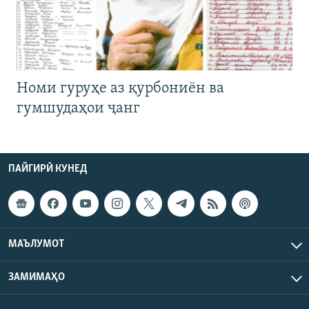
Номи гуруҳе аз қурбониён ва
гумшудаҳои ҷанг
ПАЙГИРӢ КУНЕД
МАЪЛУМОТ
ЗАМИМАҲО