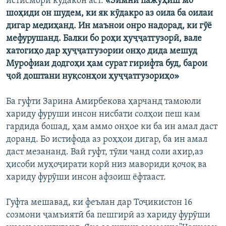
истисмори кӯдакон аст.
«Зимни пажӯҳиш мо
шоҳиди он шудем, ки як кӯдакро аз оила ба оилаи
дигар медиҳанд. Ин маънои онро надорад, ки гӯё
мефурушанд. Балки бо роҳи ҳуҷҷатгузорӣ, вале
хатогиҳо дар ҳуҷҷатгузории онҳо дида мешуд
Мурофиаи додгоҳи ҳам сурат гирифта буд, барои
ҷой доштани нуқсонҳои ҳуҷҷатгузориҳо»
Ба гуфти Зарина Амирбекова ҳарчанд тамоюли
хариду фуруши инсон нисбати солҳои пеш кам
гардида бошад, ҳам аммо онҳое ки ба ин амал даст
доранд. Бо истифода аз роҳҳои дигар, ба ин амал
даст мезананд. Вай гуфт, тӯли чанд соли ахир,аз
ҳисоби муҳоҷирати корӣ низ мавориди қочоқ ва
хариду фурӯши инсон афзоиш ёфтааст.
Гуфта мешавад, ки феълан дар Тоҷикистон 16
созмони ҷамъиятӣ ба пешгирӣ аз хариду фурӯши