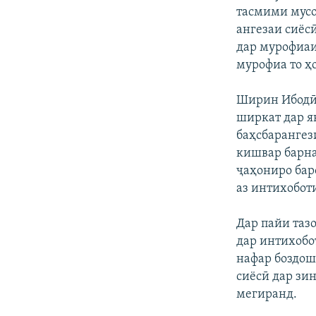
тасмими мусо
ангезаи сиёсӣ
дар мурофиаи 
мурофиа то ҳ
Ширин Ибодӣ 
ширкат дар як
баҳсбарангез
кишвар барна
ҷаҳониро баро
аз интихобот
Дар пайи таз
дар интихобо
нафар боздош
сиёсӣ дар зи
мегиранд.