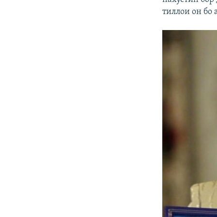
тиллои он бо