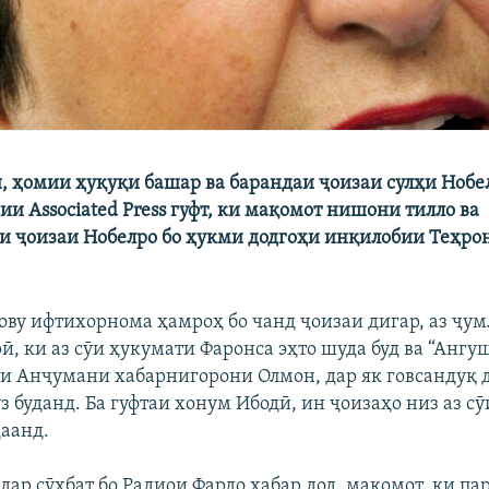
 ҳомии ҳуқуқи башар ва барандаи ҷоизаи сулҳи Нобел
ии Associated Press гуфт, ки мақомот нишони тилло ва
 ҷоизаи Нобелро бо ҳукми додгоҳи инқилобии Теҳро
ву ифтихорнома ҳамроҳ бо чанд ҷоизаи дигар, аз ҷум
ӣ, ки аз сӯи ҳукумати Фаронса эҳто шуда буд ва “Анг
-и Анҷумани хабарнигорони Олмон, дар як говсандуқ 
 буданд. Ба гуфтаи хонум Ибодӣ, ин ҷоизаҳо низ аз с
аанд.
ар сӯҳбат бо Радиои Фардо хабар дод, мақомот, ки па