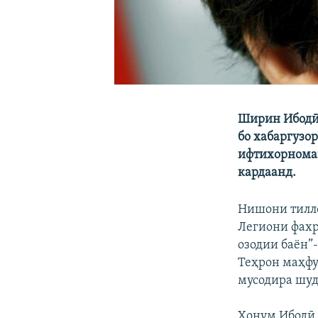
Ширин Ибодӣ,
бо хабаргузор
ифтихорномаи
кардаанд.
Нишони тилло
Легиони фахр
озодии баён”
Теҳрон маҳфуз
мусодира шуд
Хонум Ибодӣ д