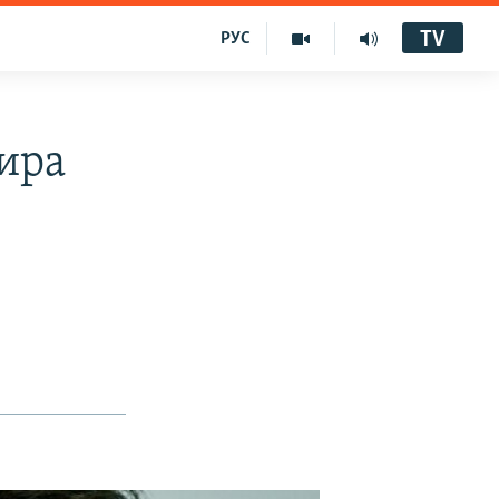
TV
РУС
ира