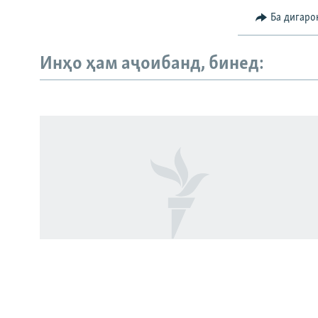
Ба дигаро
Инҳо ҳам аҷоибанд, бинед:
Русский
ПАЙГИРӢ КУНЕД
Ҳамаи сомонаҳои RFE/RL
Занозанӣ дар "Арбоб". Як кас боздошт
шудааст, дигарон дар куҷо?