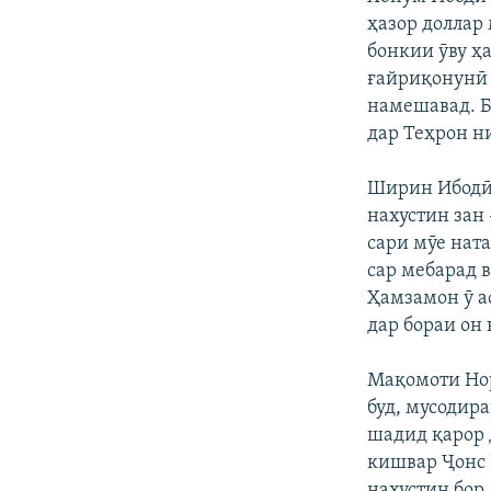
ҳазор доллар
бонкии ӯву ҳ
ғайриқонунӣ 
намешавад. Б
дар Теҳрон н
Ширин Ибодӣ 
нахустин зан 
сари мӯе нат
сар мебарад в
Ҳамзамон ӯ аф
дар бораи он 
Мақомоти Нор
буд, мусодир
шадид қарор 
кишвар Ҷонс Г
нахустин бор