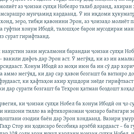
 молиёт аз ҷоизаи сулҳи Нобелро талаб доранд, ахиран
амсарашро мунҷамид кардаанд. Ӯ ин иқдоми ҳукумат
хонд, зеро, тибқи қавонини Эрон, аз ҷоизаҳо молиёт 
а гуфтаи хонум Ибодӣ, талошҳое барои мусодираи ман
из сурат гирифтаанд.
нахустин зани мусалмони барандаи ҷоизаи сулҳи Ноб
– вакили дифоъ дар Эрон аст. Ӯ мегӯяд, ки аз ин амал
арсидааст. Хонум Ибодӣ аз моҳи июн ба ин сӯ дар хори
а аммо мегӯяд, ки дар сар ҳавои бозгашт ба ватанро д
зудааст, ки ҳафтаҳои ахир ҳушдори зиёде гирифтааст 
ки дар сурати бозгашт ба Теҳрон ҳатман боздошт хоҳа
вегия, ки ҷоизаи сулҳи Нобел ба хонум Ибодӣ он ҷо с
аи нишони тилло ва ифтихорномаи ҷоизаро баёнгари 
доштани озодии баён дар Эрон хондаанд. Вазири уму
аҳр Стор ин ҳодисаро бесобиқа арзёбӣ кардааст – ба г
 дар 108 соли арзи вуҷуд кардани ҷоизаи сулҳи Нобел,