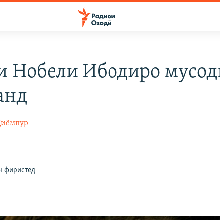
и Нобели Ибодиро мусод
анд
Қиёмпур
н фиристед