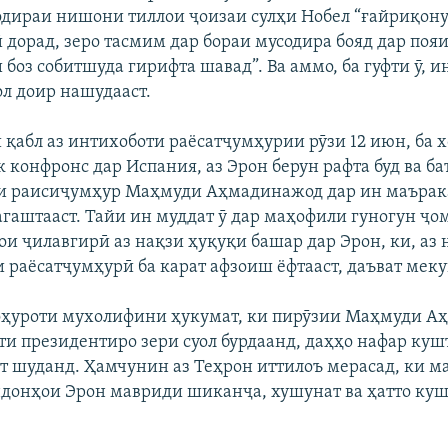
дираи нишони тиллои ҷоизаи сулҳи Нобел “ғайриқону
 дорад, зеро тасмим дар бораи мусодира бояд дар поя
боз собитшуда гирифта шавад”. Ва аммо, ба гуфти ӯ, и
ол доир нашудааст.
қабл аз интихоботи раёсатҷумҳурии рӯзи 12 июн, ба 
 конфронс дар Испания, аз Эрон берун рафта буд ва ба
и раисиҷумҳур Маҳмуди Аҳмадинажод дар ин маърака
гаштааст. Тайи ин муддат ӯ дар маҳофили гуногун ҷо
и ҷилавгирӣ аз нақзи ҳуқуқи башар дар Эрон, ки, аз н
и раёсатҷумҳурӣ ба карат афзоиш ёфтааст, даъват меку
оҳуроти мухолифини ҳукумат, ки пирӯзии Маҳмуди 
ти президентиро зери суол бурдаанд, даҳҳо нафар кушт
т шуданд. Ҳамчунин аз Теҳрон иттилоъ мерасад, ки м
ндонҳои Эрон мавриди шиканҷа, хушунат ва ҳатто куш