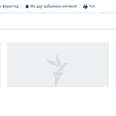
н фиристед
Мо дар шабакаҳои иҷтимоӣ
Чоп
"Аз ин ҷо бӯйи ҷасад меояд… Онҳоро
бояд аз ин дӯзах берун кашем"