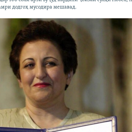
 амри додгоҳ мусодира мешавад.