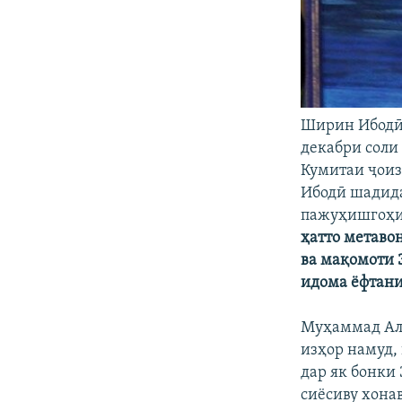
Ширин Ибодӣ 
декабри соли
Кумитаи ҷоиз
Ибодӣ шадида
пажуҳишгоҳи 
ҳатто метаво
ва мақомоти Э
идома ёфтани
Муҳаммад Алӣ
изҳор намуд,
дар як бонки
сиёсиву хона