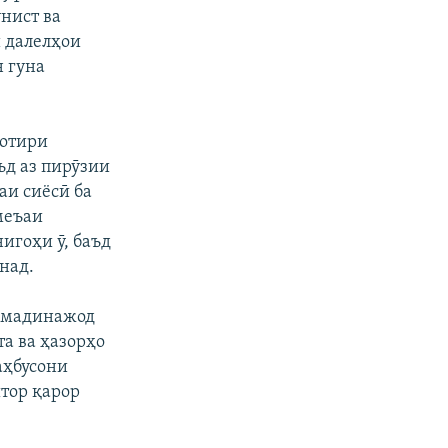
нист ва
и далелҳои
н гуна
хотири
ъд аз пирӯзии
и сиёсӣ ба
меъаи
игоҳи ӯ, баъд
над.
Аҳмадинажод
а ва ҳазорҳо
аҳбусони
тор қарор