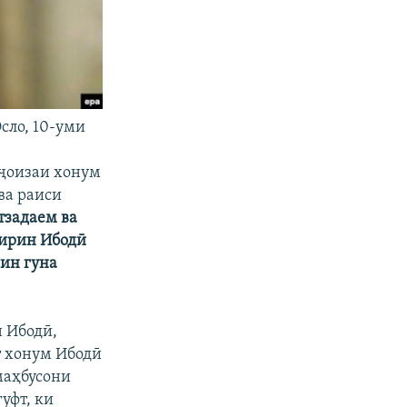
сло, 10-уми
 ҷоизаи хонум
ва раиси
тзадаем ва
Ширин Ибодӣ
 ин гуна
 Ибодӣ,
т хонум Ибодӣ
маҳбусони
уфт, ки