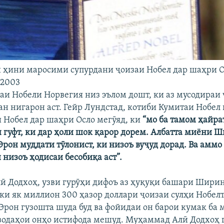
ҳини маросими супурдани ҷоизаи Нобел дар шаҳри О
 2003
аи Нобели Норвегия низ эълом дошт, ки аз мусодираи
н нигарон аст. Гейр Лундстад, котиби Кумитаи Нобел 
Нобел дар шаҳри Осло мегӯяд, ки
“мо ба тамом ҳайра
н гуфт, ки дар ҳоли шок қарор дорем. Албатта миёни 
рон муддати тӯлонист, ки низоъ вуҷуд дорад. Ва аммо
 низоъ ҳодисаи бесобиқа аст”.
 Додхоҳ, узви гурӯҳи дифоъ аз ҳуқуқи башари Ширин
 ки як миллион 300 ҳазор доллари ҷоизаи сулҳи Нобел
 Эрон гузошта шуда буд ва фойидаи он барои кумак ба 
водаҳои онҳо истифода мешуд. Муҳаммад Алӣ Додхоҳ г