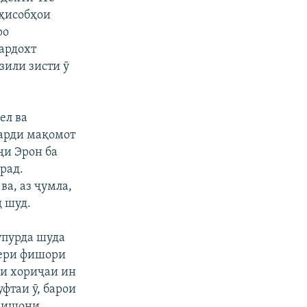
 ҳисобҳои
ро
пардохт
зили зисти ӯ
ел ва
карди мақомот
ҷи Эрон ба
орад.
ва, аз ҷумла,
д шуд.
упурда шуда
зери фишори
ри хориҷаи ин
уфтаи ӯ, барои
 нишони