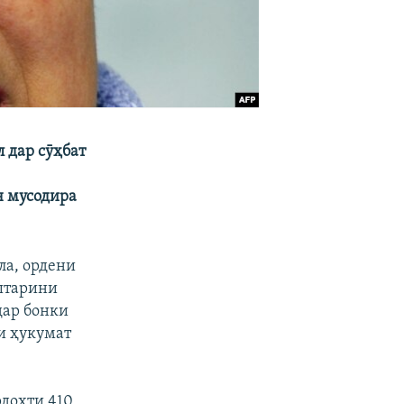
 дар сӯҳбат
н мусодира
ла, ордени
уштарини
дар бонки
ӯи ҳукумат
рдохти 410