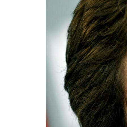
ГУЗОРИШҲОИ РАДИОӢ