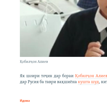
Қобилҷон Алиев
Як шоири тоҷик дар бораи
Қобилҷон Алие
дар Русия ба таври ваҳшиёна
кушта шуд
, ки
Идома