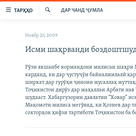
Пайвандҳои
ДАР ЧАНД ҶУМЛА
ТАРҲҲО
дастрасӣ
Ҷустуҷӯ
Ҷаҳиш
ГӮШАҲО
ба
Ноябр 23, 2009
ГАПИ ОЗОД
СИЁСАТ
мояи
аслӣ
Исми шаҳрванди боздоштшуд
РӮЗГОРИ МУҲОҶИР
ИҚТИСОД
Ҷаҳиш
САЛОМ, ХОҲАР
ҶОМЕА
ба
Рӯзи якшанбе кормандони милисаи шаҳри 
феҳристи
ТАҲҚИҚОТ
ҚАЗИЯИ "КРОКУС"
карданд, ки дар ҷустуҷӯи байналмилалӣ қа
аслӣ
ҶАНГ ДАР УКРАИНА
ширкат дар гурӯҳи ҷиноии мусаллаҳ мутта
ОСИЁИ МАРКАЗӢ
Ҷаҳиш
Тоҷикистон дирӯз дар маҳаллаи Арбати нав 
ба
НАЗАРИ МАРДУМ
ФАРҲАНГ
шудааст. Хабаргузории давлатии “Ховар” ис
ҷустор
ЧАНДРАСОНАӢ
МЕҲМОНИ ОЗОДӢ
БЛОГИСТОН
Мақомоти милиса мегӯянд, ки Қозиев дар т
сохторҳои ҳифзи тартиботи Тоҷикистон ба б
РӮЙХАТҲО
ВАРЗИШ
ОЗОДӢ ОНЛАЙН
ВИДЕО
КИТОБҲОИ ОЗОДӢ
НИГОРИСТОН