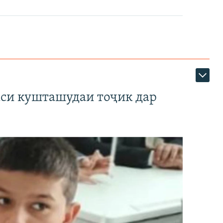
аси кушташудаи тоҷик дар