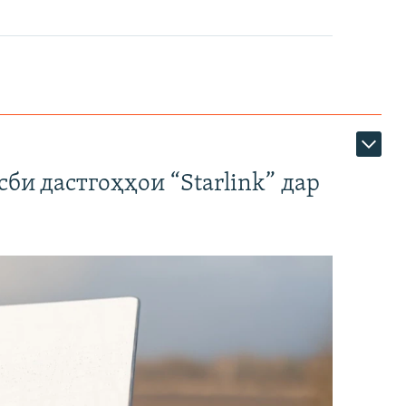
би дастгоҳҳои “Starlink” дар