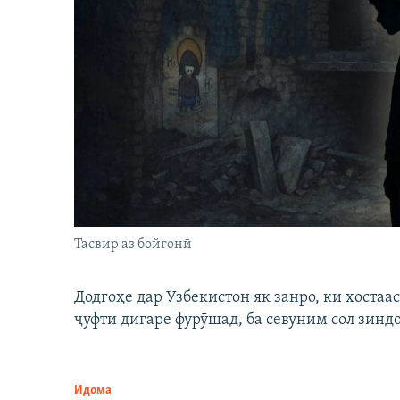
Тасвир аз бойгонӣ
Додгоҳе дар Узбекистон як занро, ки хостаа
ҷуфти дигаре фурӯшад, ба севуним сол зинд
Идома