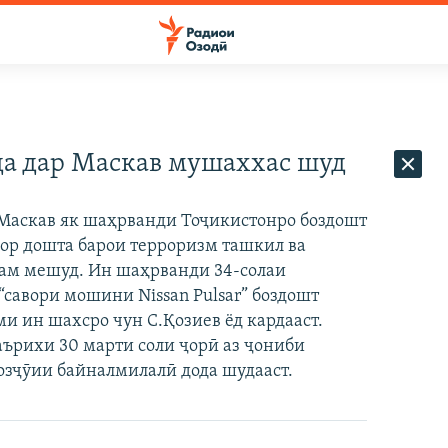
а дар Маскав мушаххас шуд
Маскав як шаҳрванди Тоҷикистонро боздошт
рор дошта барои терроризм ташкил ва
ҳам мешуд. Ин шаҳрванди 34-солаи
“савори мошини Nissan Pulsar” боздошт
ми ин шахсро чун С.Қозиев ёд кардааст.
аърихи 30 марти соли ҷорӣ аз ҷониби
озҷӯии байналмилалӣ дода шудааст.