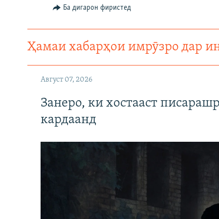
ГУЗОРИШҲОИ РАДИОӢ
Ба дигарон фиристед
Ҳамаи хабарҳои имрӯзро дар и
Август 07, 2026
Занеро, ки хостааст писараш
кардаанд