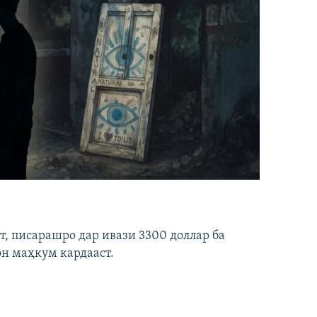
ст, писарашро дар ивази 3300 доллар ба
он маҳкум кардааст.