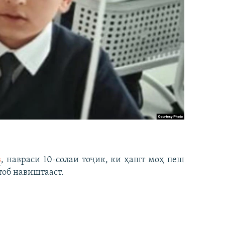
в
, навраси 10-солаи тоҷик, ки ҳашт моҳ пеш
тоб навиштааст.