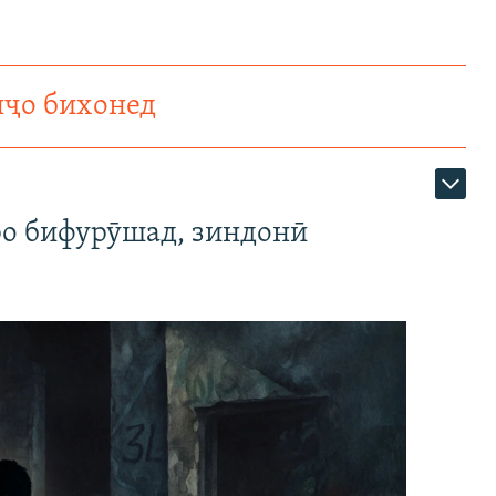
нҷо бихонед
ро бифурӯшад, зиндонӣ