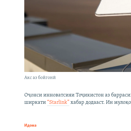
Акс аз бойгонӣ
Оҷонси инноватсияи Тоҷикистон аз барраси
ширкати
“Starlink”
хабар додааст. Ин мулоқо
Идома