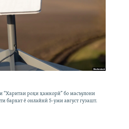
и “Харитаи роҳи ҳамкорӣ” бо масъулони
ти бархат ё онлайнӣ 5-уми август гузашт.