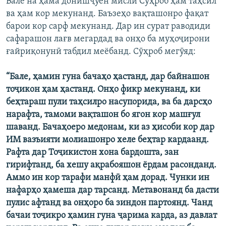
Вале на ҳама донишҷӯён мисли Сӯҳроб ҳам таҳсил
ва ҳам кор мекунанд. Баъзеҳо вақташонро фақат
барои кор сарф мекунанд. Дар ин сурат раводиди
сафарашон лағв мегардад ва онҳо ба муҳоҷирони
ғайриқонунӣ табдил меёбанд. Сӯҳроб мегӯяд:
“Бале, ҳамин гуна бачаҳо ҳастанд, дар байнашон
тоҷикон ҳам ҳастанд. Онҳо фикр мекунанд, ки
беҳтараш пули таҳсилро насупорида, ва ба дарсҳо
нарафта, тамоми вақташон бо ягон кор машғул
шаванд. Бачаҳоеро медонам, ки аз ҳисоби кор дар
ИМ вазъияти молиашонро хеле беҳтар кардаанд.
Рафта дар Тоҷикистон хона бардошта, зан
гирифтанд, ба хешу ақрабояшон ёрдам расонданд.
Аммо ин кор тарафи манфӣ ҳам дорад. Чунки ин
нафарҳо ҳамеша дар тарсанд. Метавонанд ба дасти
пулис афтанд ва онҳоро ба зиндон партоянд. Чанд
бачаи тоҷикро ҳамин гуна ҷарима карда, аз давлат