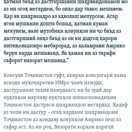
ҳатман баъд аз дастгиршавии шаҳрвандонамон мо
аз ин огоҳ мегардем, бо онҳо дар тамос мешавем.
Ҳар як шаҳрвандро аз аҳволаш мепурсем. Агар
ягон мушкили дошта бошад, ҳатман кумак
мекунем, вале мутобиқи қонунҳои ин ҷо баъд аз
дастгиршавӣ онҳо баъд аз он ки додгоҳ қарори
интиқолашонро мебарорад, аз қаламрави Амрико
берун карда мешаванд. Ва ҳамаи ин аз тарафи
сафорат назорат мешавад.”
Консули Тоҷикистон гуфт, ахиран консулгарӣ хама
асноди муҳоҷиратии ИМро ҷамъ намуда,
дастурамале таҳия намудааст, ки ба зудӣ дар
нуқтаҳои марзиву нуқтаҳои шиносномадиҳии
Тоҷикистон дастраси шаҳрвандон мегардад. Ҳадаф
аз чопи ин дастур – огаҳ кардани шаҳрвандони
Тоҷикистон аз қоидаву қонунҳои Амрико пеш аз
сафар аст. Аз ин роҳ, Вазорати корҳои хориҷӣ