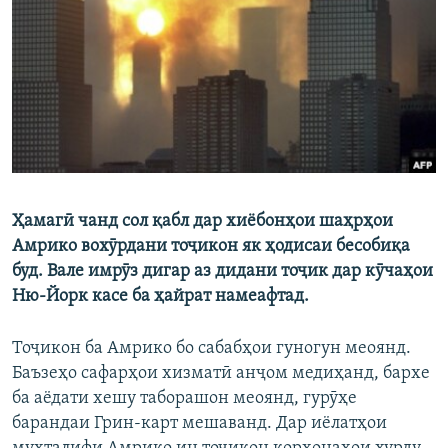
ГУЗОРИШҲОИ РАДИОӢ
Русский
ПАЙГИРӢ КУНЕД
Ҳамагӣ чанд сол қабл дар хиёбонҳои шаҳрҳои
Ҳамаи сомонаҳои RFE/RL
Амрико вохӯрдани тоҷикон як ҳодисаи бесобиқа
буд. Вале имрӯз дигар аз дидани тоҷик дар кӯчаҳои
Ню-Йорк касе ба ҳайрат намеафтад.
Тоҷикон ба Амрико бо сабабҳои гуногун меоянд.
Баъзеҳо сафарҳои хизматӣ анҷом медиҳанд, бархе
ба аёдати хешу таборашон меоянд, гурӯҳе
барандаи Грин-карт мешаванд. Дар иёлатҳои