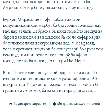
мехоҳад шаҳрвандонашон ҳангоми сафар ба
Амрико камтар бо мушкилиҳо рубару шаванд.
Бурҳон Мирзоалиев гуфт, қаблан аксари
қонуншиканиҳои марбут ба будубоши тоҷикон дар
ИМ дар аёлати Небраска ба қайд гирифта мешуд ва
барои ҳамин ҳам вай шахсан ба он ҷо сафар карда,
бо тоҷикон чанд вохӯрӣ анҷом дод. Ӯ меафзояд,
ҳоло муроҷиати тоҷикон ба консулгарӣ бо аризаҳои
гум шудани шиносномаҳояшон рӯ ба афзоиш
ниҳодааст ва ба вижа дар шаҳри Ню-Йорк.
Бино ба иттилои консулгарӣ, дар се соли ахир бо
иттиҳоми қонуншиканиҳои мухталиф беш аз 60
шаҳрванди Тоҷикистон боздошт шуда, ғолибан бо
гузашти ду ё се моҳ ба ватан истирдод шудаанд.
Ба дигарон фиристед
Мо дар шабакаҳои иҷтимоӣ