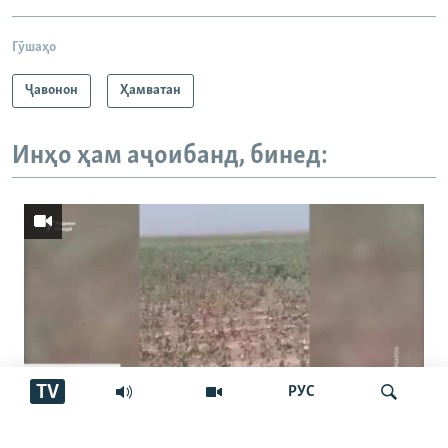
Гӯшаҳо
Ҷавонон
Ҳамватан
Инҳо ҳам аҷоибанд, бинед:
TV
РУС