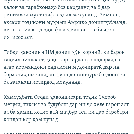
мухталифи Амрико ин тоҷикон корхонаҳои хурду
калон ва тарабхонаҳо боз кардаанд ва ё дар
риштаҳои мухталиф таҳсил мекунанд. Зимнан,
аксари тоҷикони муқими Амрико донишҷуёнанд,
ки на ҳама вақт ҳадафи аслиашон касби ягон
ихтисос аст.
Тибқи қавонини ИМ донишҷӯи хориҷӣ, ки барои
таҳсил омадааст, ҳақи кор карданро надорад ва
агар кормандони хадамоти муҳоҷиратӣ дар ин
бора огаҳ шаванд, ин гуна донишҷӯро боздошт ва
ба ватанаш истирдод мекунанд.
Ҳамсӯҳбати Озодӣ ҷавонписари тоҷик Сӯҳроб
мегӯяд, таҳсил ва будубош дар ин ҷо хеле гарон аст
ва ба ҳамин хотир вай маҷбур аст, ки дар баробари
хондан кор ҳам кунад.