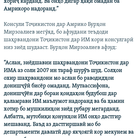
хориҷ карданд. Ва онҳо дигар ҳақи омадан ба
Амрикоро надоранд.”
Консули Тоҷикистон дар Амрико Бурҳон
Мирзоалиев мегӯяд, бо афзудани теъдоди
шаҳрвандони Тоҷикистон дар ИМ кори консулгарӣ
низ зиёд шудааст. Бурҳон Мирзоалиев афзуд:
“Аслан, зиёдшавии шаҳрвандони Тоҷикистон дар
ИМА аз соли 2007 ин тараф шурӯъ шуд. Солҳои
охир шаҳрвандони мо аслан бо раводидҳои
донишҷӯӣ бисёр омаданд. Мутаассифона,
донишҷӯён дар бораи қоидаҳои будубош дар
қаламрави ИМ маълумот надоранд ва ба ҳамин
хотир бо мушкилиҳои зиёд рубару мегарданд.
Албатта, мутобиқи қонунҳои ИМ онҳо дастгир
мешаванд. Баъд аз дастгиршавӣ мо бо
департаменти давлатӣ дар якҷоягӣ кор мекунем ва